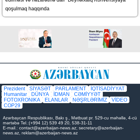
qoşulmaq haqqında
Prezident
SİYASƏT
PARLAMENT
İQTİSADİYYAT
Humanitar
DÜNYA
İDMAN
CƏMİYYƏT
FOTOXRONIKA
ELANLAR
NƏŞRLƏRİMİZ
VİDEO
COP29
Azərbaycan Respublikası, Bakı ş., Mətbuat pr. 529-cu məhəllə, 4-cü
mərtəbə Tel.:(+994 12) 539 49 20, 538-31-11
E-mail.:
contact@azerbaijan-news.az
;
secretary@azerbaijan-
news.az
,
reklam@azerbaijan-news.az