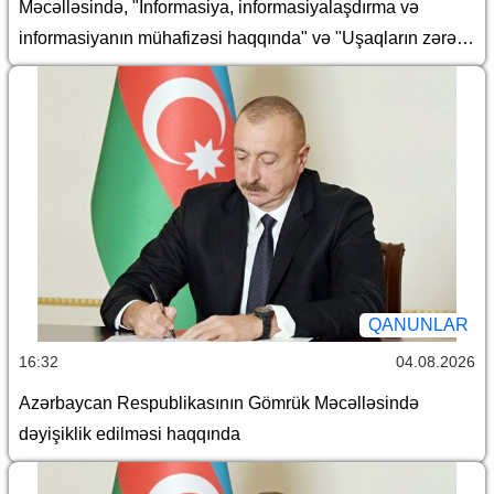
Məcəlləsində, "İnformasiya, informasiyalaşdırma və
informasiyanın mühafizəsi haqqında" və "Uşaqların zərərli
informasiyadan qorunması haqqında" Azərbaycan
Respublikasının qanunlarında dəyişiklik edilməsi barədə
QANUNLAR
16:32
04.08.2026
Azərbaycan Respublikasının Gömrük Məcəlləsində
dəyişiklik edilməsi haqqında