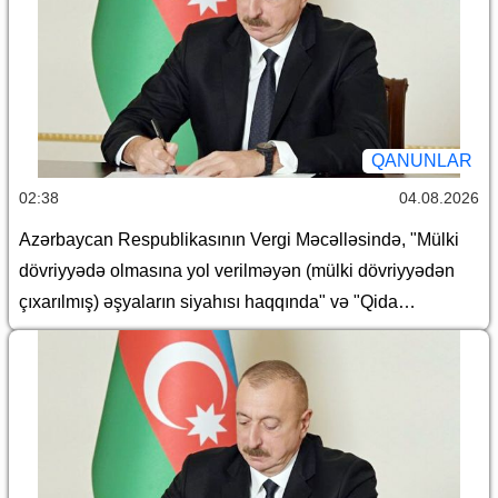
QANUNLAR
02:38
04.08.2026
Azərbaycan Respublikasının Vergi Məcəlləsində, "Mülki
dövriyyədə olmasına yol verilməyən (mülki dövriyyədən
çıxarılmış) əşyaların siyahısı haqqında" və "Qida
təhlükəsizliyi haqqında" Azərbaycan Respublikasının
qanunlarında dəyişiklik edilməsi barədə