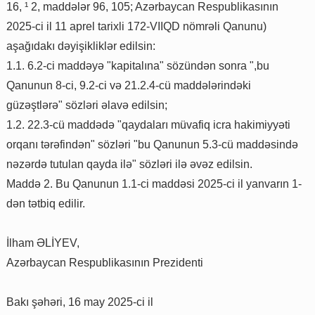
16, ¹ 2, maddələr 96, 105; Azərbaycan Respublikasının
2025-ci il 11 aprel tarixli 172-VIIQD nömrəli Qanunu)
aşağıdakı dəyişikliklər edilsin:
1.1. 6.2-ci maddəyə "kapitalına" sözündən sonra ",bu
Qanunun 8-ci, 9.2-ci və 21.2.4-cü maddələrindəki
güzəştlərə" sözləri əlavə edilsin;
1.2. 22.3-cü maddədə "qaydaları müvafiq icra hakimiyyəti
orqanı tərəfindən" sözləri "bu Qanunun 5.3-cü maddəsində
nəzərdə tutulan qayda ilə" sözləri ilə əvəz edilsin.
Maddə 2. Bu Qanunun 1.1-ci maddəsi 2025-ci il yanvarın 1-
dən tətbiq edilir.
İlham ƏLİYEV,
Azərbaycan Respublikasının Prezidenti
Bakı şəhəri, 16 may 2025-ci il