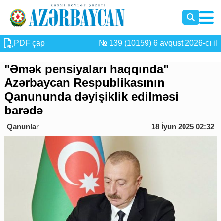
PDF çap
№ 139 (10159) 6 avqust 2026-cı il
"Əmək pensiyaları haqqında"
Azərbaycan Respublikasının
Qanununda dəyişiklik edilməsi
barədə
Qanunlar
18 İyun 2025 02:32