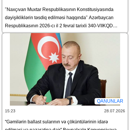
"Naxçıvan Muxtar Respublikasının Konstitusiyasında
dəyişikliklərin təsdiq edilməsi haqqında" Azərbaycan
Respublikasının 2026-cı il 2 fevral tarixli 340-VIIKQD
nömrəli Konstitusiya Qanununun icrası ilə əlaqədar
Azərbaycan Respublikasının bəzi qanunlarında dəyişiklik
edilməsi barədə
QANUNLAR
15:23
28.07.2026
“Gəmilərin ballast sularının və çöküntülərinin idarə
edilməsi və nəzarətinə dair” Beynəlxalq Konvensiyaya