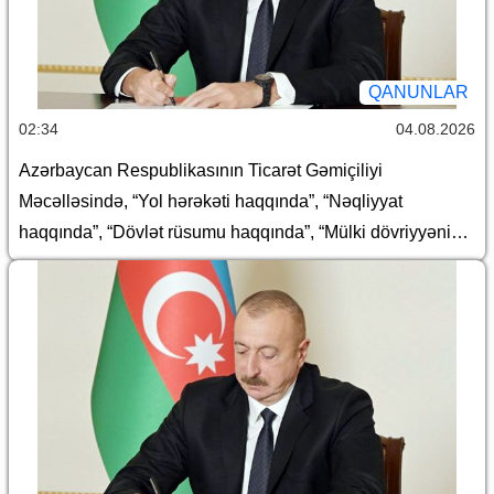
QANUNLAR
02:34
04.08.2026
Azərbaycan Respublikasının Ticarət Gəmiçiliyi
Məcəlləsində, “Yol hərəkəti haqqında”, “Nəqliyyat
haqqında”, “Dövlət rüsumu haqqında”, “Mülki dövriyyənin
müəyyən iştirakçılarına mənsub ola bilən və dövriyyədə
olmasına xüsusi icazə əsasında yol verilən (mülki
dövriyyəsi məhdudlaşdırılmış) əşyaların siyahısı
haqqında”, “Avtomobil nəqliyyatı haqqında” və “Aviasiya
haqqında” Azərbaycan Respublikasının qanunlarında
dəyişiklik edilməsi barədə