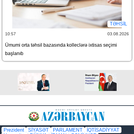
TƏHSIL
10:57
03.08.2026
Ümumi orta təhsil bazasında kolleclərə ixtisas seçimi
başlanıb
Prezident
SİYASƏT
PARLAMENT
İQTİSADİYYAT