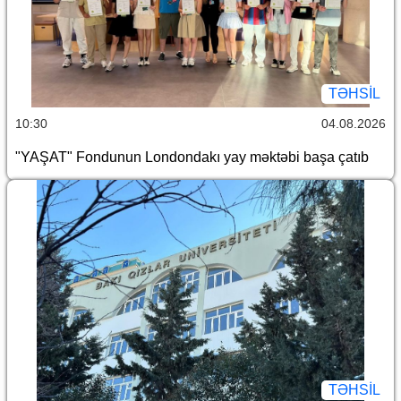
TƏHSIL
10:30
04.08.2026
"YAŞAT" Fondunun Londondakı yay məktəbi başa çatıb
TƏHSIL