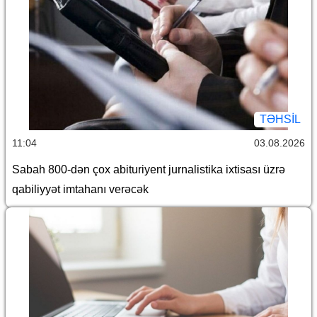
TƏHSIL
11:04
03.08.2026
Sabah 800-dən çox abituriyent jurnalistika ixtisası üzrə
qabiliyyət imtahanı verəcək