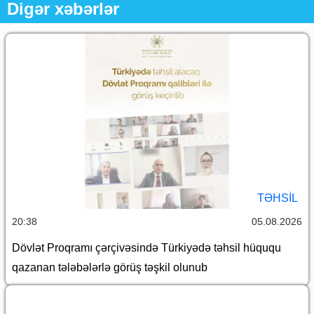
Digər xəbərlər
TƏHSIL
20:38
05.08.2026
Dövlət Proqramı çərçivəsində Türkiyədə təhsil hüququ
qazanan tələbələrlə görüş təşkil olunub