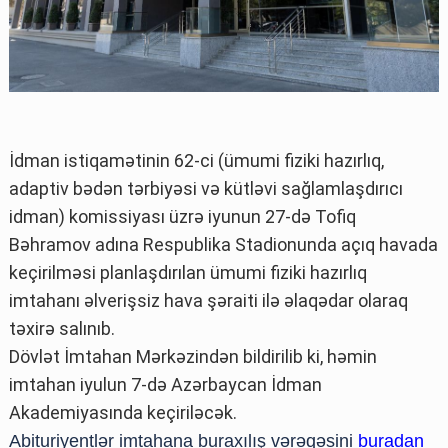
İdman istiqamətinin 62-ci (ümumi fiziki hazırlıq,
adaptiv bədən tərbiyəsi və kütləvi sağlamlaşdırıcı
idman) komissiyası üzrə iyunun 27-də Tofiq
Bəhramov adına Respublika Stadionunda açıq havada
keçirilməsi planlaşdırılan ümumi fiziki hazırlıq
imtahanı əlverişsiz hava şəraiti ilə əlaqədar olaraq
təxirə salınıb.
Dövlət İmtahan Mərkəzindən bildirilib ki, həmin
imtahan iyulun 7-də Azərbaycan İdman
Akademiyasında keçiriləcək.
Abituriyentlər imtahana buraxılış vərəqəsini
buradan