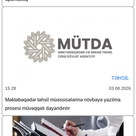
TƏHSIL
15:28
03.08.2026
Məktəbəqədər təhsil müəssisələrinə növbəyə yazılma
prosesi müvəqqəti dayandırılır