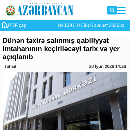
PDF çap
№ 139 (10159) 6 avqust 2026-cı il
Dünən təxirə salınmış qabiliyyət
imtahanının keçiriləcəyi tarix və yer
açıqlanıb
Təhsil
28 İyun 2026 14:26