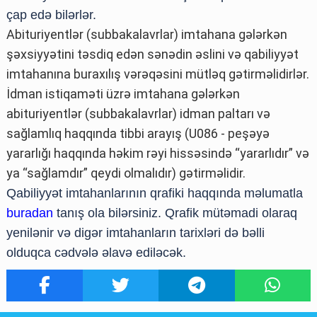
çap edə bilərlər.
Abituriyentlər (subbakalavrlar) imtahana gələrkən
şəxsiyyətini təsdiq edən sənədin əslini və qabiliyyət
imtahanına buraxılış vərəqəsini mütləq gətirməlidirlər.
İdman istiqaməti üzrə imtahana gələrkən
abituriyentlər (subbakalavrlar) idman paltarı və
sağlamlıq haqqında tibbi arayış (U086 - peşəyə
yararlığı haqqında həkim rəyi hissəsində “yararlıdır” və
ya “sağlamdır” qeydi olmalıdır) gətirməlidir.
Qabiliyyət imtahanlarının qrafiki haqqında məlumatla
buradan
tanış ola bilərsiniz. Qrafik mütəmadi olaraq
yenilənir və digər imtahanların tarixləri də bəlli
olduqca cədvələ əlavə ediləcək.