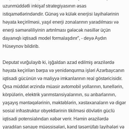
uzunmüddətli inkişaf strategiyasının əsas
istiqamətlərindəndir. Günəş və külək enerjisi layihələrinin
həyata keçirilməsi, yaşıl enerji zonalarının yaradılması və
enerji səmərəliliyinin artırılması gələcək nəsillər üçün
dayanıqlı iqtisadi model formalaşdırır”, - deyə Aydın
Hüseynov bildirib.
Deputat vurğulayıb ki, işğaldan azad edilmiş ərazilərdə
həyata keçirilən bərpa və yenidənqurma işləri Azərbaycanın
iqtisadi gücünün və maliyyə imkanlarının real göstəricisidir.
Qısa müddət ərzində müasir avtomobil yollarının, tunellərin,
körpülərin, elektrik yarımstansiyalarının, su anbarlarının,
yaşayış məntəqələrinin, məktəblərin, xəstəxanaların və digər
sosial infrastruktur obyektlərinin tikilməsi dövlətin güclü
iqtisadi potensialından xəbər verir. Həmin ərazilərdə
yaradılan sənaye müəssisələri, kənd təsərrüfatı layihələri və