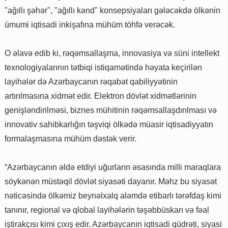
"ağıllı şəhər", "ağıllı kənd" konsepsiyaları gələcəkdə ölkənin
ümumi iqtisadi inkişafına mühüm töhfə verəcək.
O əlavə edib ki, rəqəmsallaşma, innovasiya və süni intellekt
texnologiyalarının tətbiqi istiqamətində həyata keçirilən
layihələr də Azərbaycanın rəqabət qabiliyyətinin
artırılmasına xidmət edir. Elektron dövlət xidmətlərinin
genişləndirilməsi, biznes mühitinin rəqəmsallaşdırılması və
innovativ sahibkarlığın təşviqi ölkədə müasir iqtisadiyyatın
formalaşmasına mühüm dəstək verir.
“Azərbaycanın əldə etdiyi uğurların əsasında milli maraqlara
söykənən müstəqil dövlət siyasəti dayanır. Məhz bu siyasət
nəticəsində ölkəmiz beynəlxalq aləmdə etibarlı tərəfdaş kimi
tanınır, regional və qlobal layihələrin təşəbbüskarı və fəal
iştirakçısı kimi çıxış edir. Azərbaycanın iqtisadi qüdrəti, siyasi