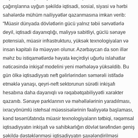
çağırışlarına uyğun şəkildə iqtisadi, sosial, siyasi və hərbi
sahələrdə mühüm nailiyyətlər qazanmasına imkan verib:
“Müasir dünyada dövlətlərin gücü yalnız təbii sərvətlərlə
deyil, iqtisadi dayanıqlığı, maliyyə sabitliyi, güclü sənaye
potensialı, müasir infrastrukturu, yüksək texnologiyaları və
insan kapitalı ilə müəyyən olunur. Azərbaycan da son illər
məhz bu istiqamətlərdə həyata keçirdiyi uğurlu islahatlar
nəticəsində inkişaf modelini yeni mərhələyə yüksəldib. Bu
gün ölkə iqtisadiyyatı neft gəlirlərindən səmərəli istifadə
etməklə yanaşı, qeyri-neft sektorunun sürətli inkişafı
hesabına daha dayanıqlı və rəqabətqabiliyyətli xarakter
qazanıb. Sənaye parklarının və məhəllələrinin yaradılması,
ixracyönümlü istehsal müəssisələrinin fəaliyyətə başlaması,
kənd təsərrüfatında müasir texnologiyaların tətbiqi, rəqəmsal
iqtisadiyyatın inkişafı və sahibkarlığın dövlət tərəfindən geniş
şəkildə dəstəklənməsi iqtisadiyyatın şaxələndirilməsi