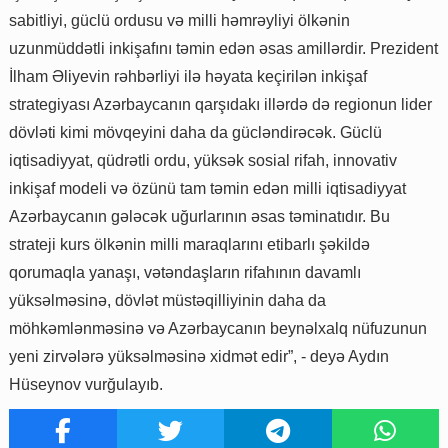
sabitliyi, güclü ordusu və milli həmrəyliyi ölkənin
uzunmüddətli inkişafını təmin edən əsas amillərdir. Prezident
İlham Əliyevin rəhbərliyi ilə həyata keçirilən inkişaf
strategiyası Azərbaycanın qarşıdakı illərdə də regionun lider
dövləti kimi mövqeyini daha da gücləndirəcək. Güclü
iqtisadiyyat, qüdrətli ordu, yüksək sosial rifah, innovativ
inkişaf modeli və özünü tam təmin edən milli iqtisadiyyat
Azərbaycanın gələcək uğurlarının əsas təminatıdır. Bu
strateji kurs ölkənin milli maraqlarını etibarlı şəkildə
qorumaqla yanaşı, vətəndaşların rifahının davamlı
yüksəlməsinə, dövlət müstəqilliyinin daha da
möhkəmlənməsinə və Azərbaycanın beynəlxalq nüfuzunun
yeni zirvələrə yüksəlməsinə xidmət edir”, - deyə Aydın
Hüseynov vurğulayıb.