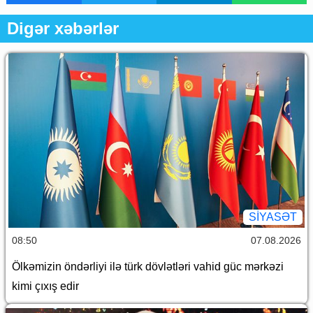
Digər xəbərlər
SİYASƏT
08:50
07.08.2026
Ölkəmizin öndərliyi ilə türk dövlətləri vahid güc mərkəzi
kimi çıxış edir