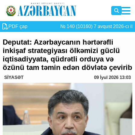
PDF çap
№ 140 (10160) 7 avqust 2026-cı il
Deputat: Azərbaycanın hərtərəfli
inkişaf strategiyası ölkəmizi güclü
iqtisadiyyata, qüdrətli orduya və
özünü tam təmin edən dövlətə çevirib
SİYASƏT
09 İyul 2026 13:03