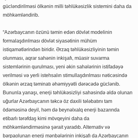
gücləndirilməsi ölkənin milli təhlükəsizlik sistemini daha da
möhkəmləndirib.
“Azərbaycanın özünü təmin edən dövlət modelinin
formalaşdırılması dövlət siyasətinin mühüm
istiqamətlərindən biridir. Ərzaq təhlükəsizliyinin təmin
olunması, aqrar sahənin inkişafı, müasir suvarma
sistemlərinin qurulması, yeni əkin sahələrinin istifadəyə
verilməsi və yerli istehsalın stimullaşdırılması nəticəsində
ölkənin ərzaq təminatı əhəmiyyətli dərəcədə güclənib.
Bununla yanaşı, enerji təhlükəsizliyi sahəsində əldə olunan
uğurlar Azərbaycanın təkcə öz daxili tələbatını tam
ödəməsinə deyil, həm də beynəlxalq enerji bazarında
etibarlı tərəfdaş kimi mövqeyini daha da
möhkəmləndirməsinə şərait yaradıb. Alternativ və
bərpaolunan enerji mənbələrinin inkişafı da Azərbaycanın