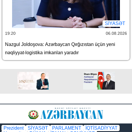
SİYASƏT
19:20
06.08.2026
Nazgul Joldoşova: Azərbaycan Qırğızıstan üçün yeni
nəqliyyat-logistika imkanları yaradır
Prezident
SİYASƏT
PARLAMENT
İQTİSADİYYAT