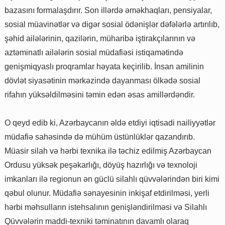
bazasını formalaşdırır. Son illərdə əməkhaqları, pensiyalar,
sosial müavinətlər və digər sosial ödənişlər dəfələrlə artırılıb,
şəhid ailələrinin, qazilərin, müharibə iştirakçılarının və
aztəminatlı ailələrin sosial müdafiəsi istiqamətində
genişmiqyaslı proqramlar həyata keçirilib. İnsan amilinin
dövlət siyasətinin mərkəzində dayanması ölkədə sosial
rifahın yüksəldilməsini təmin edən əsas amillərdəndir.
O qeyd edib ki, Azərbaycanın əldə etdiyi iqtisadi nailiyyətlər
müdafiə sahəsində də mühüm üstünlüklər qazandırıb.
Müasir silah və hərbi texnika ilə təchiz edilmiş Azərbaycan
Ordusu yüksək peşəkarlığı, döyüş hazırlığı və texnoloji
imkanları ilə regionun ən güclü silahlı qüvvələrindən biri kimi
qəbul olunur. Müdafiə sənayesinin inkişaf etdirilməsi, yerli
hərbi məhsulların istehsalının genişləndirilməsi və Silahlı
Qüvvələrin maddi-texniki təminatının davamlı olaraq