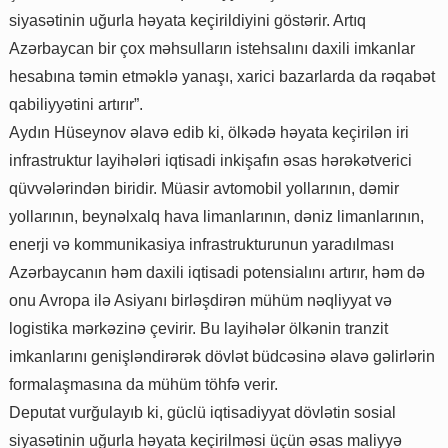
siyasətinin uğurla həyata keçirildiyini göstərir. Artıq
Azərbaycan bir çox məhsulların istehsalını daxili imkanlar
hesabına təmin etməklə yanaşı, xarici bazarlarda da rəqabət
qabiliyyətini artırır”.
Aydın Hüseynov əlavə edib ki, ölkədə həyata keçirilən iri
infrastruktur layihələri iqtisadi inkişafın əsas hərəkətverici
qüvvələrindən biridir. Müasir avtomobil yollarının, dəmir
yollarının, beynəlxalq hava limanlarının, dəniz limanlarının,
enerji və kommunikasiya infrastrukturunun yaradılması
Azərbaycanın həm daxili iqtisadi potensialını artırır, həm də
onu Avropa ilə Asiyanı birləşdirən mühüm nəqliyyat və
logistika mərkəzinə çevirir. Bu layihələr ölkənin tranzit
imkanlarını genişləndirərək dövlət büdcəsinə əlavə gəlirlərin
formalaşmasına da mühüm töhfə verir.
Deputat vurğulayıb ki, güclü iqtisadiyyat dövlətin sosial
siyasətinin uğurla həyata keçirilməsi üçün əsas maliyyə