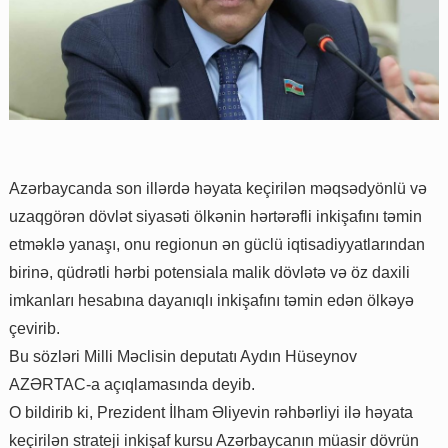
Azərbaycanda son illərdə həyata keçirilən məqsədyönlü və
uzaqgörən dövlət siyasəti ölkənin hərtərəfli inkişafını təmin
etməklə yanaşı, onu regionun ən güclü iqtisadiyyatlarından
birinə, qüdrətli hərbi potensiala malik dövlətə və öz daxili
imkanları hesabına dayanıqlı inkişafını təmin edən ölkəyə
çevirib.
Bu sözləri Milli Məclisin deputatı Aydın Hüseynov
AZƏRTAC-a açıqlamasında deyib.
O bildirib ki, Prezident İlham Əliyevin rəhbərliyi ilə həyata
keçirilən strateji inkişaf kursu Azərbaycanın müasir dövrün