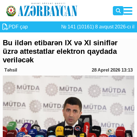
PDF çap
№ 141 (10161) 8 avqust 2026-cı il
Bu ildən etibarən IX və XI siniflər
üzrə attestatlar elektron qaydada
veriləcək
Təhsil
28 Aprel 2026 13:13