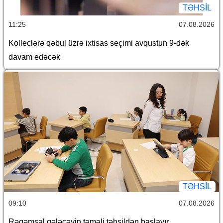
TƏHSIL
11:25
07.08.2026
Kolleclərə qəbul üzrə ixtisas seçimi avqustun 9-dək
davam edəcək
TƏHSIL
09:10
07.08.2026
Rəqəmsal gələcəyin təməli təhsildən başlayır