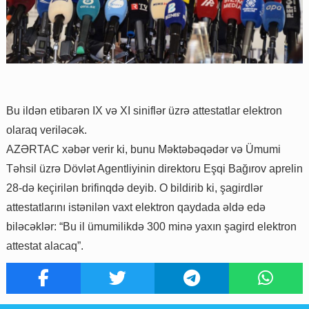
Bu ildən etibarən IX və XI siniflər üzrə attestatlar elektron
olaraq veriləcək.
AZƏRTAC xəbər verir ki, bunu Məktəbəqədər və Ümumi
Təhsil üzrə Dövlət Agentliyinin direktoru Eşqi Bağırov aprelin
28-də keçirilən brifinqdə deyib. O bildirib ki, şagirdlər
attestatlarını istənilən vaxt elektron qaydada əldə edə
biləcəklər: “Bu il ümumilikdə 300 minə yaxın şagird elektron
attestat alacaq”.