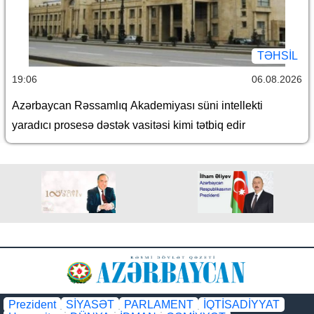
TƏHSIL
19:06
06.08.2026
Azərbaycan Rəssamlıq Akademiyası süni intellekti
yaradıcı prosesə dəstək vasitəsi kimi tətbiq edir
Prezident
SİYASƏT
PARLAMENT
İQTİSADİYYAT