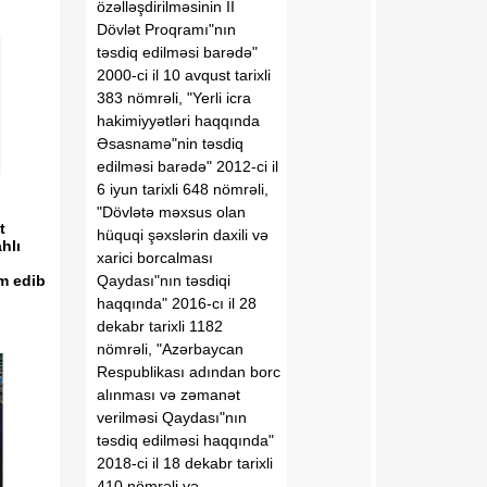
özəlləşdirilməsinin II
Dövlət Proqramı"nın
təsdiq edilməsi barədə"
2000-ci il 10 avqust tarixli
383 nömrəli, "Yerli icra
hakimiyyətləri haqqında
Əsasnamə"nin təsdiq
edilməsi barədə" 2012-ci il
6 iyun tarixli 648 nömrəli,
"Dövlətə məxsus olan
t
hüquqi şəxslərin daxili və
hlı
xarici borcalması
Qaydası"nın təsdiqi
m edib
haqqında" 2016-cı il 28
dekabr tarixli 1182
nömrəli, "Azərbaycan
Respublikası adından borc
alınması və zəmanət
verilməsi Qaydası"nın
təsdiq edilməsi haqqında"
2018-ci il 18 dekabr tarixli
410 nömrəli və