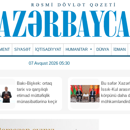
MENT
SİYASƏT
İQTİSADİYYAT
HUMANITAR
DÜNYA
İDMAN
07 Avqust 2026 05:30
Bakı-Bişkek: ortaq
Bu səfər Xəzər
tarix və qarşılıqlı
İssık-Kul arası
etimad müttəfiqlik
körpünü daha 
münasibətlərinə keçir
möhkəmləndird