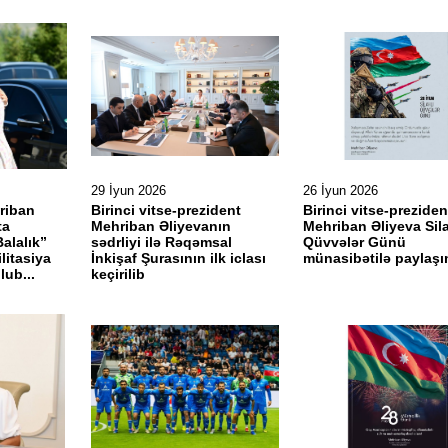
29 İyun 2026
26 İyun 2026
riban
Birinci vitse-prezident
Birinci vitse-preziden
ta
Mehriban Əliyevanın
Mehriban Əliyeva Sila
alalık”
sədrliyi ilə Rəqəmsal
Qüvvələr Günü
litasiya
İnkişaf Şurasının ilk iclası
münasibətilə paylaşı
lub...
keçirilib