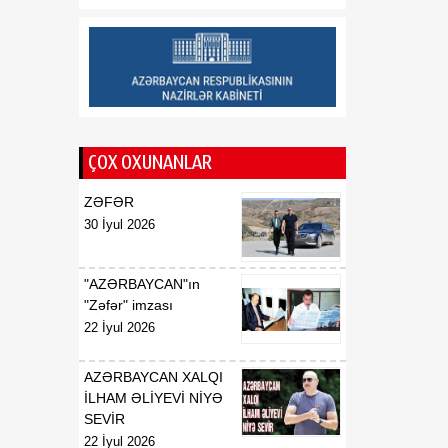
Respublikasının UNESCO
yanında daimi
nümayəndəsi təyin
edilməsi haqqında
00:51
E.T.Abdullayevin
07 Avqust
Azərbaycan
ÇOX OXUNANLAR
Respublikasının UNESCO
yanında daimi
ZƏFƏR
nümayəndəsi vəzifəsindən
30 İyul 2026
geri çağırılması haqqında
00:50
F.N.İsmayılovun
"AZƏRBAYCAN"ın
07 Avqust
Azərbaycan
"Zəfər" imzası
Respublikasının Avropa
22 İyul 2026
Şurası yanında daimi
nümayəndəsi vəzifəsindən
AZƏRBAYCAN XALQI
geri çağırılması haqqında
İLHAM ƏLİYEVİ NİYƏ
SEVİR
00:48
Azərbaycan Respublikası
22 İyul 2026