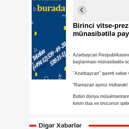
Birinci vitse-pr
münasibətilə pay
Azərbaycan Respublikasının
başlanması münasibətilə so
"Azərbaycan" qəzeti xəbər ve
“Ramazan ayınız mübarək!
Bütün dünya müsəlmanlarını
kəsin dua və orucunun qəbu
Digər Xəbərlər