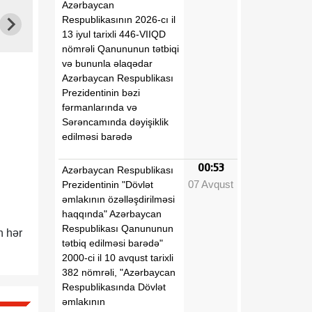
Azərbaycan
Respublikasının 2026-cı il
13 iyul tarixli 446-VIIQD
nömrəli Qanununun tətbiqi
və bununla əlaqədar
Azərbaycan Respublikası
Prezidentinin bəzi
fərmanlarında və
Sərəncamında dəyişiklik
edilməsi barədə
00:53
Azərbaycan Respublikası
07 Avqust
Prezidentinin "Dövlət
əmlakının özəlləşdirilməsi
haqqında" Azərbaycan
Respublikası Qanununun
n hər
tətbiq edilməsi barədə"
2000-ci il 10 avqust tarixli
382 nömrəli, "Azərbaycan
Respublikasında Dövlət
əmlakının