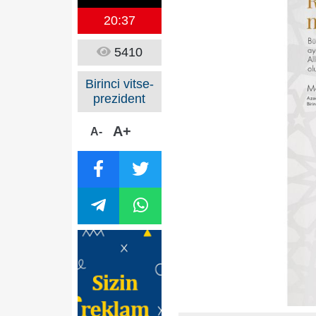
20:37
5410
Birinci vitse-
prezident
A+
A-