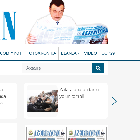
CƏMİYYƏT
FOTOXRONIKA
ELANLAR
VİDEO
COP29
lə
Zəfərə aparan tarixi
nda
yolun təməli
da
i