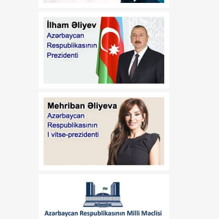
Azərbaycan Respublikası
Prezidentinin 2014-cü il 20
fevral tarixli 111 nömrəli
Fərmanında dəyişiklik
edilməsi haqqında"
Azərbaycan Respublikası
Prezidentinin 2019-cu il 30
dekabr tarixli 911 nömrəli
Fərmanında dəyişiklik
edilməsi barədə" 2020-ci il
12 may tarixli 1017
nömrəli fərmanlarında
dəyişiklik edilməsi
haqqında
00:52
B.Ə.Aslanbəylinin "Şöhrət"
07 Avqust
ordeni ilə təltif edilməsi
haqqında
00:52
F.N.İsmayılovun
07 Avqust
Azərbaycan