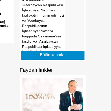
"Azərbaycan Respublikası
İqtisadiyyat Nazirliyinin
t
fəaliyyətinin təmin edilməsi
və "Azərbaycan
bağlı
rında
Respublikasının
İqtisadiyyat Nazirliyi
haqqında Əsasnamə"nin
təsdiqi və "Azərbaycan
Respublikası İqtisadiyyat
Nazirliyinin fəaliyyətinin
Bütün xəbərlər
təmin edilməsi və
"Azərbaycan Respublikası
İqtisadi İnkişaf Nazirliyinin
Faydalı linklər
fəaliyyətinin
təkmilləşdirilməsi ilə bağlı
tədbirlər haqqında"
Azərbaycan Respublikası
Prezidentinin 2006-cı il 28
dekabr tarixli 504 nömrəli
Fərmanında dəyişikliklər
edilməsi barədə"