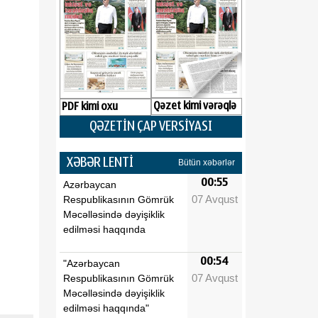
Qəzet kimi vərəqlə
PDF kimi oxu
QƏZETİN ÇAP VERSİYASI
XƏBƏR LENTİ
Bütün xəbərlər
00:55
Azərbaycan
07 Avqust
Respublikasının Gömrük
Məcəlləsində dəyişiklik
edilməsi haqqında
00:54
"Azərbaycan
07 Avqust
Respublikasının Gömrük
Məcəlləsində dəyişiklik
edilməsi haqqında"