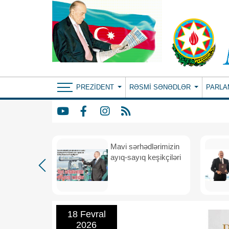
PREZIDENT
RƏSMI SƏNƏDLƏR
PARLA
Mavi sərhədlərimizin
nın
ayıq-sayıq keşikçiləri
eni dövr
18 Fevral
2026