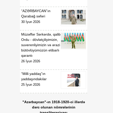
07 Avqust
Prezidentinin "Azərbaycan
Respublikasının Kosmik
“AZƏRBAYCAN”ın
Agentliyi (Azərkosmos)"
Qarabağ səfəri
publik hüquqi şəxsin
30 İyun 2026
yaradılması haqqında"
2021-ci il 27 aprel tarixli
1326 nömrəli,
Müzəffər Sərkərdə, qalib
"Azərbaycan Nəqliyyat və
Ordu - dövlətçiliyimizin,
Kommunikasiya Holdinqi
suverenliyimizin və ərazi
(AZCON)" publik hüquqi
bütövlüyümüzün etibarlı
şəxsin Nizamnaməsinin
qarantı
təsdiqi və bununla
26 İyun 2026
əlaqədar bəzi məsələlərin
tənzimlənməsi haqqında"
“Milli yaddaş"ın
2025-ci il 15 yanvar tarixli
yaddaşındakılar
286 nömrəli fərmanlarında
25 İyun 2026
və "Azərbaycan Hava
Yolları" Qapalı Səhmdar
Cəmiyyətinin yaradılması
"Azərbaycan"-ın 1918-1920-ci illərdə
haqqında" 2008-ci il 16
dərc olunan nömrələrinin
aprel tarixli 2761 nömrəli,
transliterasiyası