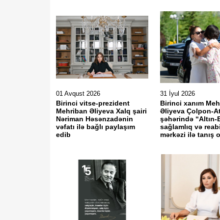
01 Avqust 2026
31 İyul 2026
Birinci vitse-prezident
Birinci xanım Meh
Mehriban Əliyeva Xalq şairi
Əliyeva Çolpon-A
Nəriman Həsənzadənin
şəhərində “Altın-B
vəfatı ilə bağlı paylaşım
sağlamlıq və reabi
edib
mərkəzi ilə tanış o