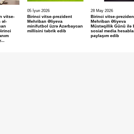
05 İyun 2026
28 May 2026
n vitse-
Birinci vitse-prezident
Birinci vitse-preziden
 əl-
Mehriban Əliyeva
Mehriban Əliyeva
can
minifutbol üzrə Azərbaycan
Müstəqillik Günü ilə 
irinci
millisini təbrik edib
sosial media hesabla
xanım
paylaşım edib
...