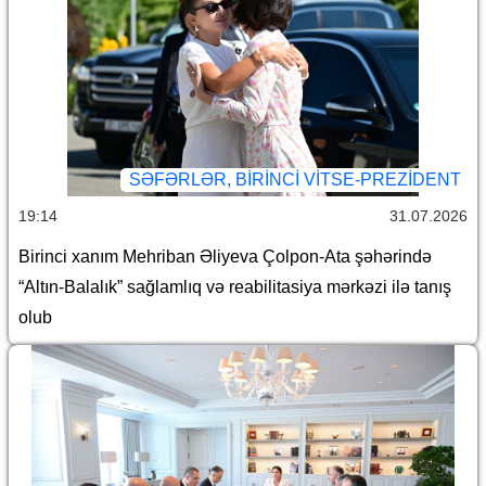
SƏFƏRLƏR, BIRINCI VITSE-PREZIDENT
19:14
31.07.2026
Birinci xanım Mehriban Əliyeva Çolpon-Ata şəhərində
“Altın-Balalık” sağlamlıq və reabilitasiya mərkəzi ilə tanış
olub