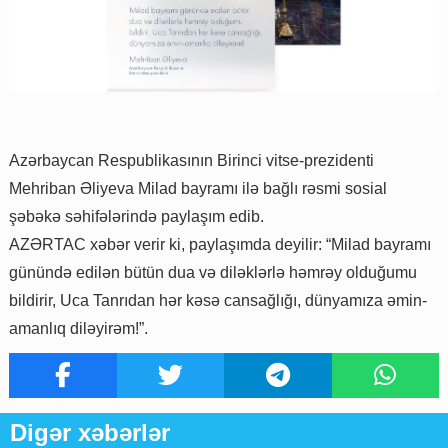
Azərbaycan Respublikasının Birinci vitse-prezidenti
Mehriban Əliyeva Milad bayramı ilə bağlı rəsmi sosial
şəbəkə səhifələrində paylaşım edib.
AZƏRTAC xəbər verir ki, paylaşımda deyilir: “Milad bayramı
günündə edilən bütün dua və diləklərlə həmrəy olduğumu
bildirir, Uca Tanrıdan hər kəsə cansağlığı, dünyamıza əmin-
amanlıq diləyirəm!”.
Digər xəbərlər