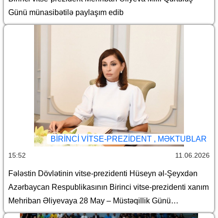
Günü münasibətilə paylaşım edib
BIRINCI VITSE-PREZIDENT , MƏKTUBLAR
15:52
11.06.2026
Fələstin Dövlətinin vitse-prezidenti Hüseyn əl-Şeyxdən
Azərbaycan Respublikasının Birinci vitse-prezidenti xanım
Mehriban Əliyevaya 28 May – Müstəqillik Günü
münasibətilə təbrik