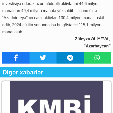
investisiya edərək uzunmüddətli aktivlərini 44,6 milyon
manatdan 49,4 milyon manata yüksəldib. İl sonu üzrə
“Azərlotereya”nın cəmi aktivləri 130,4 milyon manat təşkil
edib, 2024-cü ilin sonunda isə bu göstərici 115,1 milyon
manat olub.
Züleyxa ƏLİYEVA,
“Azərbaycan”
Digər xəbərlər