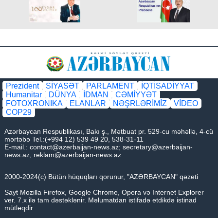
Prezident
SİYASƏT
PARLAMENT
İQTİSADİYYAT
Humanitar
DÜNYA
İDMAN
CƏMİYYƏT
FOTOXRONIKA
ELANLAR
NƏŞRLƏRİMİZ
VİDEO
COP29
Azərbaycan Respublikası, Bakı ş., Mətbuat pr. 529-cu məhəllə, 4-cü
mərtəbə Tel.:(+994 12) 539 49 20, 538-31-11
E-mail.:
contact@azerbaijan-news.az
;
secretary@azerbaijan-
news.az
,
reklam@azerbaijan-news.az
2000-2024(c) Bütün hüquqları qorunur, "AZƏRBAYCAN" qəzeti
Sayt Mozilla Firefox, Google Chrome, Opera və Internet Explorer
ver. 7.x ilə tam dəstəklənir. Məlumatdan istifadə etdikdə istinad
mütləqdir