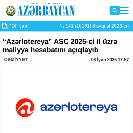
PDF çap
№ 141 (10161) 8 avqust 2026-cı il
“Azərlotereya” ASC 2025-ci il üzrə
maliyyə hesabatını açıqlayıb
CƏMİYYƏT
03 İyun 2026 17:57