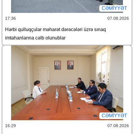
CƏMİYYƏT
17:36
07.08.2026
Hərbi qulluqçular məharət dərəcələri üzrə sınaq
imtahanlarına cəlb olunublar
CƏMİYYƏT
16:29
07.08.2026