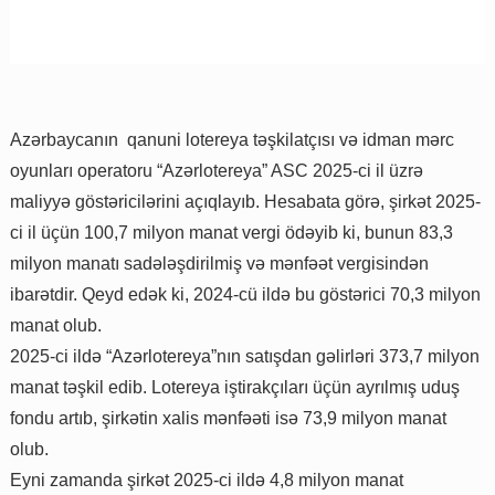
Azərbaycanın qanuni lotereya təşkilatçısı və idman mərc
oyunları operatoru “Azərlotereya” ASC 2025-ci il üzrə
maliyyə göstəricilərini açıqlayıb. Hesabata görə, şirkət 2025-
ci il üçün 100,7 milyon manat vergi ödəyib ki, bunun 83,3
milyon manatı sadələşdirilmiş və mənfəət vergisindən
ibarətdir. Qeyd edək ki, 2024-cü ildə bu göstərici 70,3 milyon
manat olub.
2025-ci ildə “Azərlotereya”nın satışdan gəlirləri 373,7 milyon
manat təşkil edib. Lotereya iştirakçıları üçün ayrılmış uduş
fondu artıb, şirkətin xalis mənfəəti isə 73,9 milyon manat
olub.
Eyni zamanda şirkət 2025-ci ildə 4,8 milyon manat