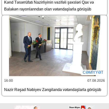
Kənd Təsərrüfatı Nazirliyinin vəzifəli şəxsləri Qax və
Balakən rayonlarından olan vətəndaşlarla görüşüb
CƏMİYYƏT
16:00
07.08.2026
Nazir Rəşad Nəbiyev Zəngilanda vətəndaşlarla görüşüb