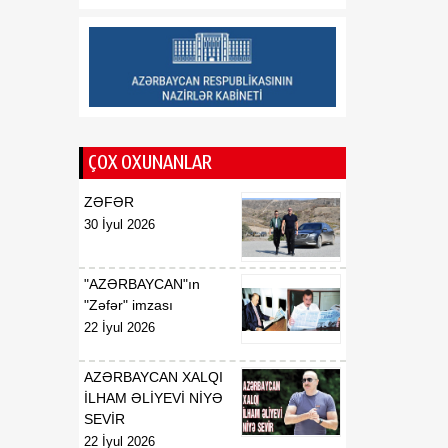
Saziş"in təsdiq edilməsi
barədə
00:57
BİLDİRİŞ
08 Avqust
18:53
Tatyana Poloskova:
07 Avqust
Azərbaycanın xarici
ÇOX OXUNANLAR
siyasətinin əsasında milli
maraqların qorunması
ZƏFƏR
dayanır
30 İyul 2026
18:23
Vaşinqton razılaşması
07 Avqust
Azərbaycan
"AZƏRBAYCAN"ın
diplomatiyasının növbəti
"Zəfər" imzası
zəfəri idi
22 İyul 2026
18:22
Tarixi Vaşinqton görüşü:
AZƏRBAYCAN XALQI
07 Avqust
ABŞ-Azərbaycan
İLHAM ƏLİYEVİ NİYƏ
əlaqələrində və Cənubi
SEVİR
Qafqazın sülh
22 İyul 2026