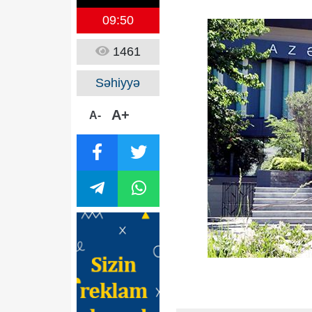
09:50
1461
Səhiyyə
A+
A-