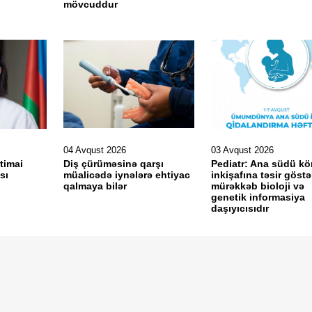
mövcuddur
04 Avqust 2026
03 Avqust 2026
ctimai
Diş çürüməsinə qarşı
Pediatr: Ana südü kö
sı
müalicədə iynələrə ehtiyac
inkişafına təsir göst
?
qalmaya bilər
mürəkkəb bioloji və
genetik informasiya
daşıyıcısıdır