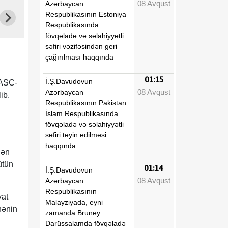
08 Avqust
Azərbaycan
Respublikasının Estoniya
Respublikasında
fövqəladə və səlahiyyətli
səfiri vəzifəsindən geri
çağırılması haqqında
01:15
İ.Ş.Davudovun
 ASC-
08 Avqust
Azərbaycan
lib.
Respublikasının Pakistan
İslam Respublikasında
fövqəladə və səlahiyyətli
səfiri təyin edilməsi
haqqında
dən
ütün
01:14
İ.Ş.Davudovun
08 Avqust
Azərbaycan
Respublikasının
yat
Malayziyada, eyni
hənin
zamanda Bruney
Darüssalamda fövqəladə