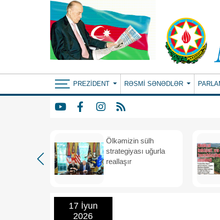
PREZIDENT
RƏSMI SƏNƏDLƏR
PARLA
rdən
Ölkəmizin sülh
hə
strategiyası uğurla
reallaşır
17 İyun
2026