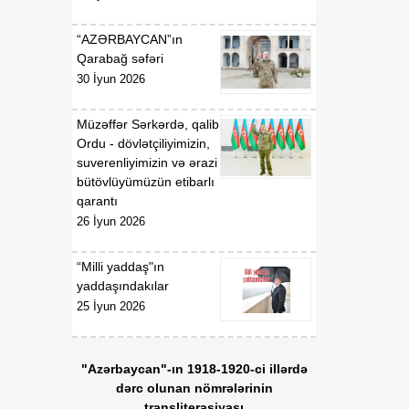
gündəliyində mühüm
mərhələ
“AZƏRBAYCAN”ın
Qarabağ səfəri
18:20
Xarici ölkələrin informasiya
30 İyun 2026
07 Avqust
şəbəkələrinə hücumlar
edən şəxslər saxlanılıblar
Müzəffər Sərkərdə, qalib
Ordu - dövlətçiliyimizin,
18:18
Heyvan kəsimi
suverenliyimizin və ərazi
07 Avqust
məntəqələrində
bütövlüyümüzün etibarlı
monitorinqlər aparılıb
qarantı
26 İyun 2026
18:00
Professor: Süni
07 Avqust
texnologiyalar dilin
“Milli yaddaş"ın
qarşısında aciz qala bilər
yaddaşındakılar
25 İyun 2026
17:55
Azərbaycan müxtəlif
07 Avqust
geosiyasi məkanlar
arasında kommunikasiya
"Azərbaycan"-ın 1918-1920-ci illərdə
imkanları olan dövlət
dərc olunan nömrələrinin
mövqeyini gücləndirir
transliterasiyası