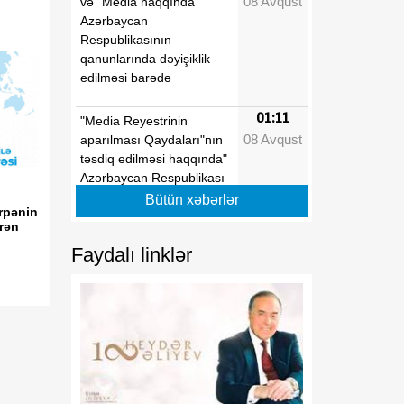
08 Avqust
və "Media haqqında"
Azərbaycan
Respublikasının
qanunlarında dəyişiklik
edilməsi barədə
01:11
"Media Reyestrinin
08 Avqust
aparılması Qaydaları"nın
təsdiq edilməsi haqqında"
Azərbaycan Respublikası
Prezidentinin 2022-ci il 26
Bütün xəbərlər
rpənin
sentyabr tarixli 1846
ərən
nömrəli Fərmanında
Faydalı linklər
dəyişiklik edilməsi barədə
01:09
"Dövlət qulluğu
08 Avqust
haqqında"və "Media
haqqında" Azərbaycan
Respublikasının
qanunlarında dəyişiklik
edilməsi barədə"