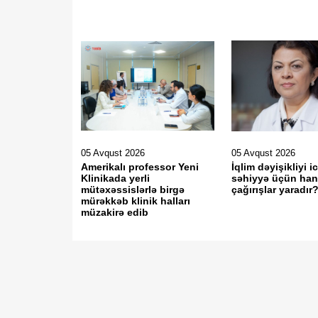
05 Avqust 2026
05 Avqust 2026
Amerikalı professor Yeni
İqlim dəyişikliyi i
Klinikada yerli
səhiyyə üçün han
mütəxəssislərlə birgə
çağırışlar yaradır
mürəkkəb klinik halları
müzakirə edib