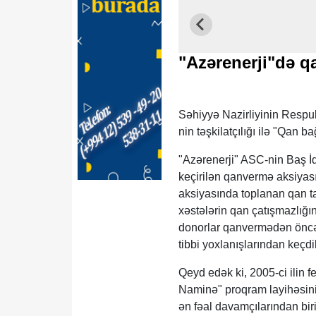
"Azərenerji"də qa
Səhiyyə Nazirliyinin Respu
nin təşkilatçılığı ilə "Qan b
"Azərenerji" ASC-nin Baş İ
keçirilən qanvermə aksiyas
aksiyasında toplanan qan ta
xəstələrin qan çatışmazlığı
donorlar qanvermədən öncə
tibbi yoxlanışlarından keçd
Qeyd edək ki, 2005-ci ilin 
Naminə" proqram layihəsini
ən fəal davamçılarından biri