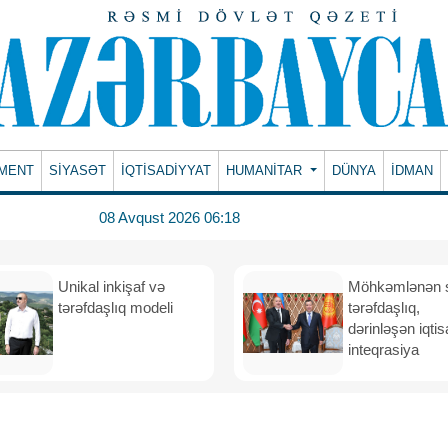
MENT
SİYASƏT
İQTİSADİYYAT
HUMANITAR
DÜNYA
İDMAN
08 Avqust 2026 06:18
Unikal inkişaf və
Möhkəmlənən st
tərəfdaşlıq modeli
tərəfdaşlıq,
dərinləşən iqtis
inteqrasiya