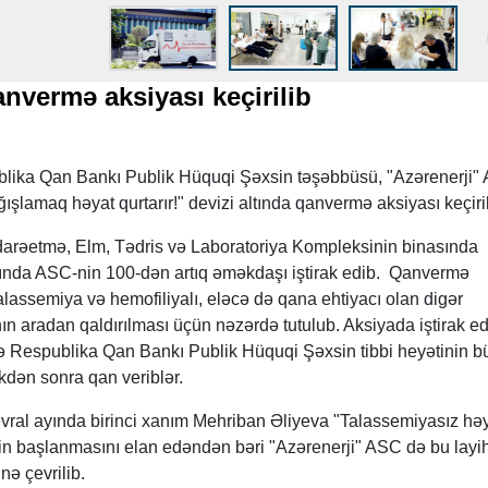
nvermə aksiyası keçirilib
blika Qan Bankı Publik Hüquqi Şəxsin təşəbbüsü, "Azərenerji"
ağışlamaq həyat qurtarır!" devizi altında qanvermə aksiyası keçiri
darəetmə, Elm, Tədris və Laboratoriya Kompleksinin binasında
ında ASC-nin 100-dən artıq əməkdaşı iştirak edib. Qanvermə
lassemiya və hemofiliyalı, eləcə də qana ehtiyacı olan digər
nın aradan qaldırılması üçün nəzərdə tutulub. Aksiyada iştirak e
 Respublika Qan Bankı Publik Hüquqi Şəxsin tibbi heyətinin b
ikdən sonra qan veriblər.
fevral ayında birinci xanım Mehriban Əliyeva "Talassemiyasız hə
n başlanmasını elan edəndən bəri "Azərenerji" ASC də bu layi
nə çevrilib.