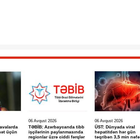
06 Avqust 2026
06 Avqust 2026
havalarda
TƏBİB: Azərbaycanda tibb
ÜST: Dünyada viral
hət üçün
işçilərinin paylanmasında
hepatitdən hər gün
regionlar üzrə ciddi fərqlər
təqribən 3,5 min nəfə