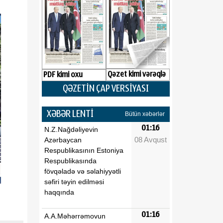
Qəzet kimi vərəqlə
PDF kimi oxu
QƏZETİN ÇAP VERSİYASI
XƏBƏR LENTİ
Bütün xəbərlər
01:16
N.Z.Nağdəliyevin
08 Avqust
Azərbaycan
Respublikasının Estoniya
Respublikasında
fövqəladə və səlahiyyətli
səfiri təyin edilməsi
haqqında
01:16
A.A.Məhərrəmovun