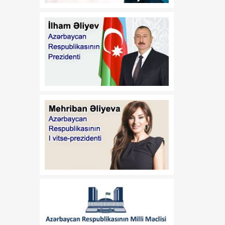
Azərbaycan
Respublikasının 2026-cı il
14 iyul tarixli 449-VIIQD
nömrəli Qanununun tətbiqi
və bununla əlaqədar bəzi
məsələlərin tənzimlənməsi
haqqında
01:06
Azərbaycan Beynəlxalq
08 Avqust
İnvestisiya Forumunun
Təşkilat Komitəsinin
yaradılması haqqında
01:04
"Azərbaycan
08 Avqust
Respublikasının Elm və
Təhsil Nazirliyi ilə
Tacikistan Respublikasının
Təhsil və Elm Nazirliyi
arasında illik təhsil
kvotalarının qarşılıqlı
ayrılması haqqında