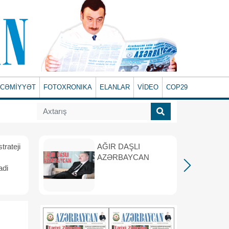
CƏMİYYƏT
FOTOXRONIKA
ELANLAR
VİDEO
COP29
rateji
AĞIR DAŞLI
AZƏRBAYCAN
adi