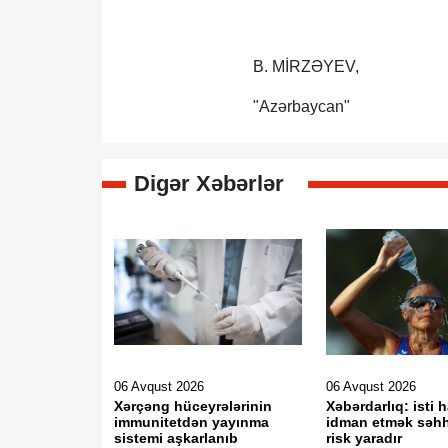
B. MİRZƏYEV,
"Azərbaycan"
Digər Xəbərlər
06 Avqust 2026
06 Avqust 2026
Xərçəng hüceyrələrinin
Xəbərdarlıq: isti 
immunitetdən yayınma
idman etmək səh
sistemi aşkarlanıb
risk yaradır