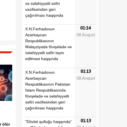
və səlahiyyətli səfiri
vəzifəsindən geri
çağırılması haqqında
01:14
X.N.Fərhadovun
08 Avqust
Azərbaycan
Respublikasının
Malayziyada fövqəladə və
səlahiyyətli səfiri təyin
edilməsi haqqında
01:13
X.N.Fərhadovun
08 Avqust
Azərbaycan
Respublikasının Pakistan
İslam Respublikasında
fövqəladə və səlahiyyətli
səfiri vəzifəsindən geri
çağırılması haqqında
01:13
"Dövlət qulluğu haqqında"
r ölür