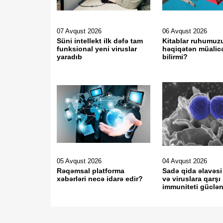
07 Avqust 2026
06 Avqust 2026
Süni intellekt ilk dəfə tam
Kitablar ruhumuz
funksional yeni viruslar
həqiqətən müalic
yaradıb
bilirmi?
05 Avqust 2026
04 Avqust 2026
Rəqəmsal platforma
Sadə qida əlavəsi
xəbərləri necə idarə edir?
və viruslara qarşı
immuniteti güclən