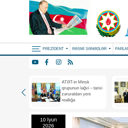
PREZIDENT
RƏSMI SƏNƏDLƏR
PARLA
ın yeni
ATƏT-in Minsk
anış
qrupunun ləğvi – tarixi
dafiə
zərurətdən yeni
asından
reallığa
rlığa
10 İyun
2026