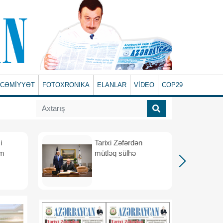
CƏMİYYƏT
FOTOXRONIKA
ELANLAR
VİDEO
COP29
i
Tarixi Zəfərdən
üm
mütləq sülhə