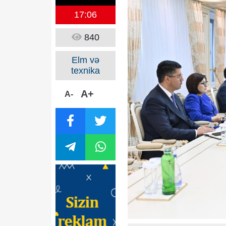
17:06
840
Elm və
texnika
A+
A-