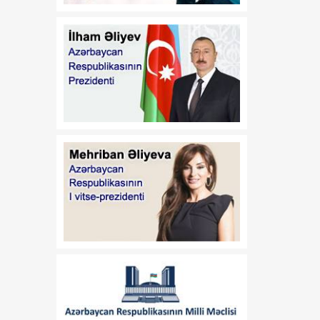
08 Avqust
Azərbaycan
Respublikasının Estoniya
Respublikasında
fövqəladə və səlahiyyətli
səfiri təyin edilməsi
haqqında
01:16
A.A.Məhərrəmovun
08 Avqust
Azərbaycan
Respublikasının Estoniya
Respublikasında
fövqəladə və səlahiyyətli
səfiri vəzifəsindən geri
çağırılması haqqında
01:15
İ.Ş.Davudovun
08 Avqust
Azərbaycan
Respublikasının Pakistan
İslam Respublikasında
fövqəladə və səlahiyyətli
səfiri təyin edilməsi