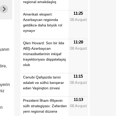
regional əməkdaşlıq
11:25
Amerikalı ekspert:
08 Avqust
Azərbaycan regionda
getdikcə daha böyük rol
oynayır
11:20
Qlen Hovard: Son bir ildə
08 Avqust
ABŞ-Azərbaycan
yanın
münasibətlərinin inkişaf
trayektoriyası diqqətəlayiq
olub
örə,
11:15
Cənubi Qafqazda tarixi
08 Avqust
ədaləti və sülhü bərqərar
ayerin
edən Vaşinqton zirvəsi
miz
11:13
Prezident İlham Əliyevin
08 Avqust
sülh strategiyası: Zəfərdən
in
yeni regional düzənə
ı