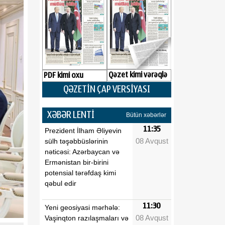
Qəzet kimi vərəqlə
PDF kimi oxu
QƏZETİN ÇAP VERSİYASI
XƏBƏR LENTİ
Bütün xəbərlər
11:35
Prezident İlham Əliyevin
08 Avqust
sülh təşəbbüslərinin
nəticəsi: Azərbaycan və
Ermənistan bir-birini
potensial tərəfdaş kimi
qəbul edir
11:30
Yeni geosiyasi mərhələ:
08 Avqust
Vaşinqton razılaşmaları və