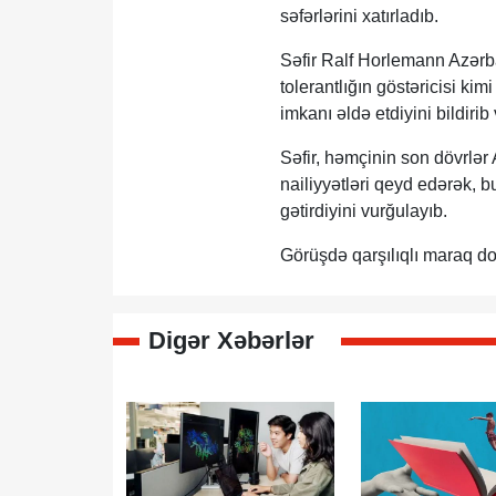
səfərlərini xatırladıb.
Səfir Ralf Horlemann Azərb
tolerantlığın göstəricisi ki
imkanı əldə etdiyini bildiri
Səfir, həmçinin son dövrlə
nailiyyətləri qeyd edərək, b
gətirdiyini vurğulayıb.
Görüşdə qarşılıqlı maraq do
Digər Xəbərlər