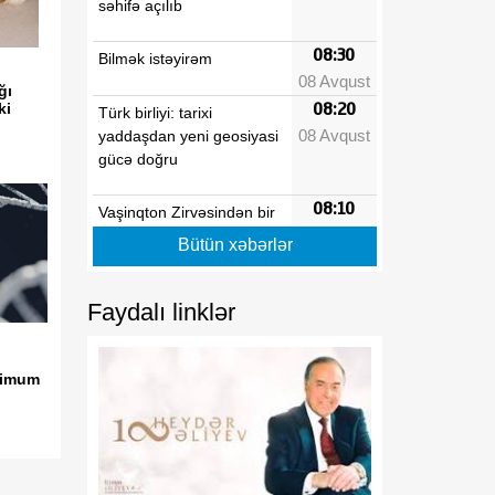
səhifə açılıb
08:30
Bilmək istəyirəm
08 Avqust
ğı
ki
08:20
Türk birliyi: tarixi
08 Avqust
yaddaşdan yeni geosiyasi
gücə doğru
08:10
Vaşinqton Zirvəsindən bir
08 Avqust
il sonra: Cənubi Qafqazın
Bütün xəbərlər
yeni geosiyasi nizamı və
Azərbaycanın strateji
liderliyi
Faydalı linklər
08:00
Azərbaycanın yeni dövlət
simum
08 Avqust
davranış modeli: müdafiə
diplomatiyasından strateji
təşəbbüskarlığa
01:16
N.Z.Nağdəliyevin