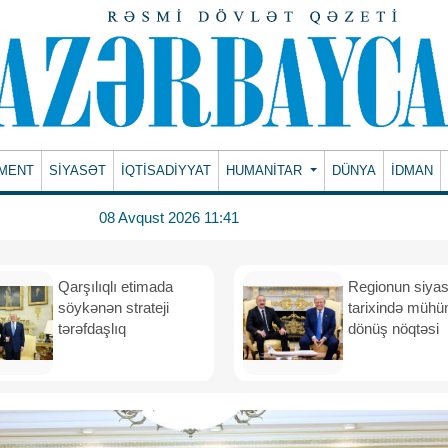
MENT
SİYASƏT
İQTİSADİYYAT
HUMANITAR
DÜNYA
İDMAN
08 Avqust 2026 11:41
Qarşılıqlı etimada
Regionun siyas
söykənən strateji
tarixində müh
tərəfdaşlıq
dönüş nöqtəsi