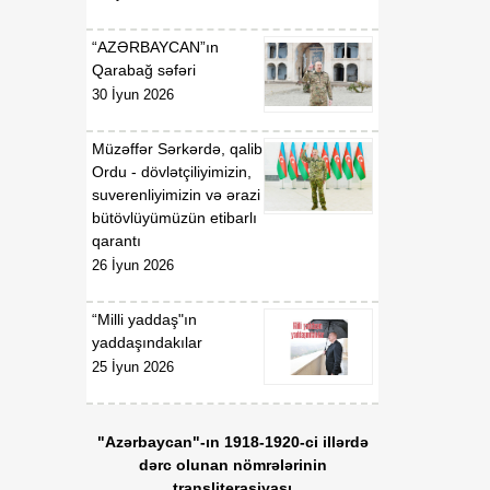
08 Avqust
Azərbaycan
Respublikasının Pakistan
“AZƏRBAYCAN”ın
İslam Respublikasında
Qarabağ səfəri
fövqəladə və səlahiyyətli
səfiri vəzifəsindən geri
30 İyun 2026
çağırılması haqqında
Müzəffər Sərkərdə, qalib
Ordu - dövlətçiliyimizin,
suverenliyimizin və ərazi
bütövlüyümüzün etibarlı
qarantı
26 İyun 2026
“Milli yaddaş"ın
yaddaşındakılar
25 İyun 2026
"Azərbaycan"-ın 1918-1920-ci illərdə
dərc olunan nömrələrinin
transliterasiyası