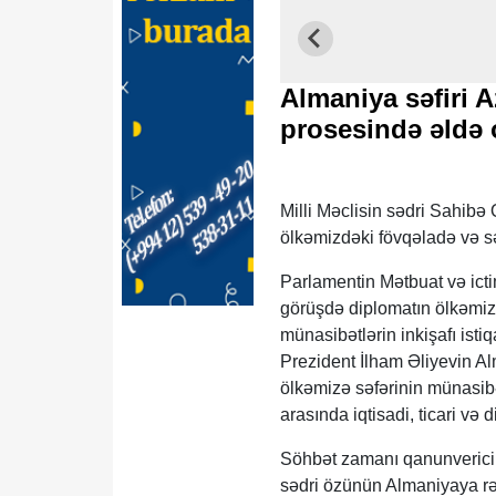
Almaniya səfiri 
prosesində əldə o
Milli Məclisin sədri Sahibə
ölkəmizdəki fövqəladə və sə
Parlamentin Mətbuat və ic
görüşdə diplomatın ölkəmiz
münasibətlərin inkişafı ist
Prezident İlham Əliyevin A
ölkəmizə səfərinin münasib
arasında iqtisadi, ticari v
Söhbət zamanı qanunverici o
sədri özünün Almaniyaya rəs