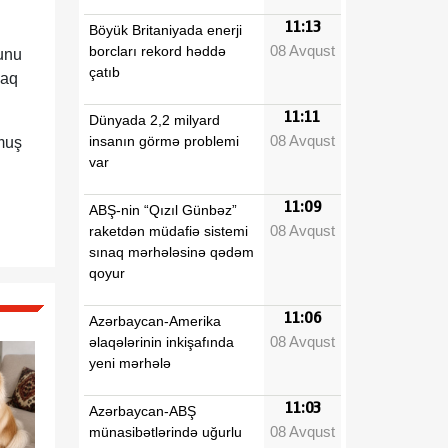
11:13
Böyük Britaniyada enerji
08 Avqust
borcları rekord həddə
unu
çatıb
maq
11:11
Dünyada 2,2 milyard
08 Avqust
insanın görmə problemi
muş
var
11:09
ABŞ-nin “Qızıl Günbəz”
08 Avqust
raketdən müdafiə sistemi
sınaq mərhələsinə qədəm
qoyur
11:06
Azərbaycan-Amerika
08 Avqust
əlaqələrinin inkişafında
yeni mərhələ
11:03
Azərbaycan-ABŞ
08 Avqust
münasibətlərində uğurlu