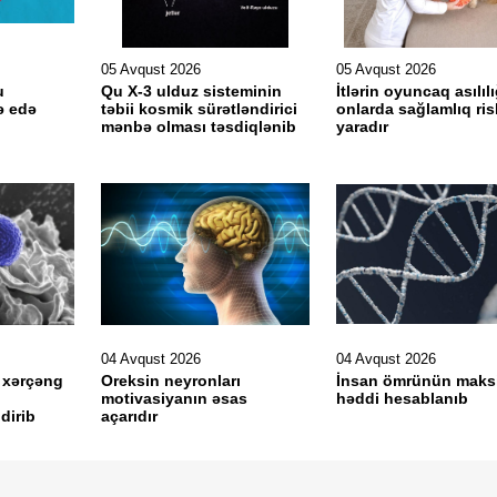
05 Avqust 2026
05 Avqust 2026
u
Qu X-3 ulduz sisteminin
İtlərin oyuncaq asılılı
ə edə
təbii kosmik sürətləndirici
onlarda sağlamlıq ris
mənbə olması təsdiqlənib
yaradır
04 Avqust 2026
04 Avqust 2026
 xərçəng
Oreksin neyronları
İnsan ömrünün mak
motivasiyanın əsas
həddi hesablanıb
dirib
açarıdır