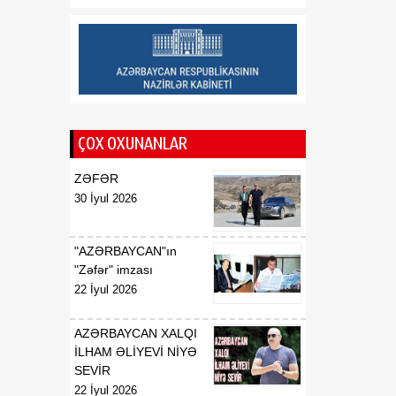
haqqında
01:14
İ.Ş.Davudovun
08 Avqust
Azərbaycan
Respublikasının
Malayziyada, eyni
zamanda Bruney
ÇOX OXUNANLAR
Darüssalamda fövqəladə
və səlahiyyətli səfiri
ZƏFƏR
vəzifəsindən geri
30 İyul 2026
çağırılması haqqında
01:14
X.N.Fərhadovun
"AZƏRBAYCAN"ın
08 Avqust
Azərbaycan
"Zəfər" imzası
Respublikasının
22 İyul 2026
Malayziyada fövqəladə və
səlahiyyətli səfiri təyin
AZƏRBAYCAN XALQI
edilməsi haqqında
İLHAM ƏLİYEVİ NİYƏ
SEVİR
01:13
X.N.Fərhadovun
22 İyul 2026