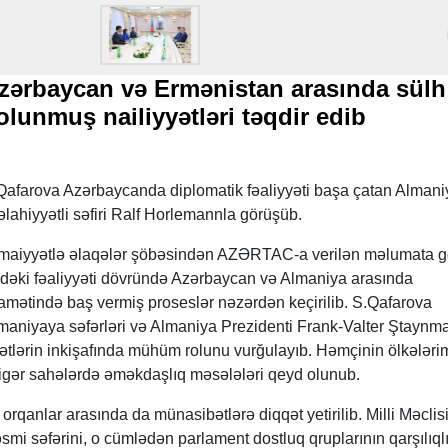
Azərbaycan və Ermənistan arasında sülh
lunmuş nailiyyətləri təqdir edib
 Qafarova Azərbaycanda diplomatik fəaliyyəti başa çatan Almani
lahiyyətli səfiri Ralf Horlemannla görüşüb.
timaiyyətlə əlaqələr şöbəsindən AZƏRTAC-a verilən məlumata g
dəki fəaliyyəti dövründə Azərbaycan və Almaniya arasında
iqamətində baş vermiş proseslər nəzərdən keçirilib. S.Qafarova
lmaniyaya səfərləri və Almaniya Prezidenti Frank-Valter Ştaynm
ətlərin inkişafında mühüm rolunu vurğulayıb. Həmçinin ölkələri
ə digər sahələrdə əməkdaşlıq məsələləri qeyd olunub.
rqanlar arasında da münasibətlərə diqqət yetirilib. Milli Məclis
mi səfərini, o cümlədən parlament dostluq qruplarının qarşılıql