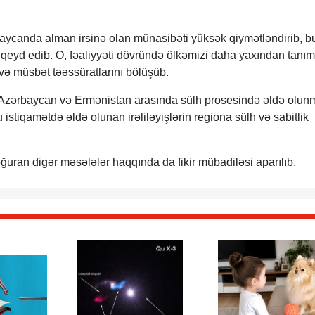
aycanda alman irsinə olan münasibəti yüksək qiymətləndirib, b
mi qeyd edib. O, fəaliyyəti dövründə ölkəmizi daha yaxından tanı
b və müsbət təəssüratlarını bölüşüb.
r Azərbaycan və Ermənistan arasında sülh prosesində əldə olun
u istiqamətdə əldə olunan irəliləyişlərin regiona sülh və sabitlik
ğuran digər məsələlər haqqında da fikir mübadiləsi aparılıb.