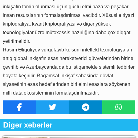
inkişafın təmin olunması üçün güclü elmi baza və peşəkar
insan resurslarının formalaşdırılması vacibdir. Xüsusilə riyazi
kriptoqrafiya, kvant kriptoqrafiyası və digər yüksək
texnologiyalar üzrə mütəxəssis hazırlığına daha çox diqqət
yetirilməlidir.
Rasim Əliquliyev vurğulayıb ki, süni intellekt texnologiyaları
artıq qlobal inkişafın əsas hərəkətverici qüvvələrindən birinə
çevrilib və Azərbaycanda da bu istiqamətdə sistemli tədbirlər
həyata keçirilir. Rəqəmsal inkişaf sahəsində dövlət
siyasətinin əsas hədəflərindən biri elmi əsaslara söykənən
milli data ekosisteminin formalaşdırılmasıdır.
Digər xəbərlər