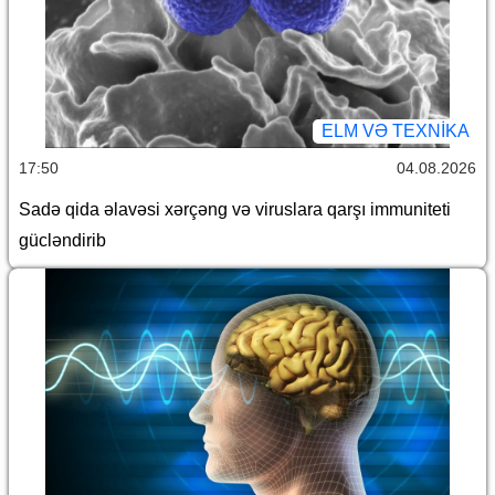
ELM VƏ TEXNIKA
17:50
04.08.2026
Sadə qida əlavəsi xərçəng və viruslara qarşı immuniteti
gücləndirib