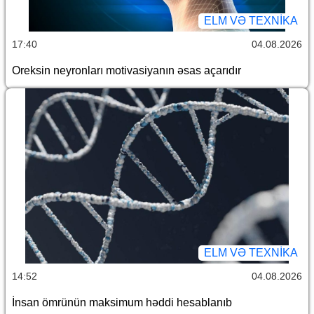
ELM VƏ TEXNIKA
17:40
04.08.2026
Oreksin neyronları motivasiyanın əsas açarıdır
ELM VƏ TEXNIKA
14:52
04.08.2026
İnsan ömrünün maksimum həddi hesablanıb