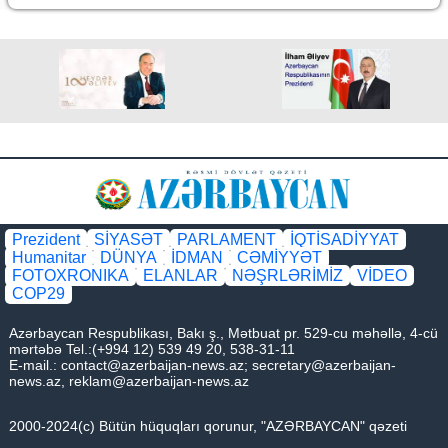
Prezident
SİYASƏT
PARLAMENT
İQTİSADİYYAT
Humanitar
DÜNYA
İDMAN
CƏMİYYƏT
FOTOXRONIKA
ELANLAR
NƏŞRLƏRİMİZ
VİDEO
COP29
Azərbaycan Respublikası, Bakı ş., Mətbuat pr. 529-cu məhəllə, 4-cü
mərtəbə Tel.:(+994 12) 539 49 20, 538-31-11
E-mail.:
contact@azerbaijan-news.az
;
secretary@azerbaijan-
news.az
,
reklam@azerbaijan-news.az
2000-2024(c) Bütün hüquqları qorunur, "AZƏRBAYCAN" qəzeti