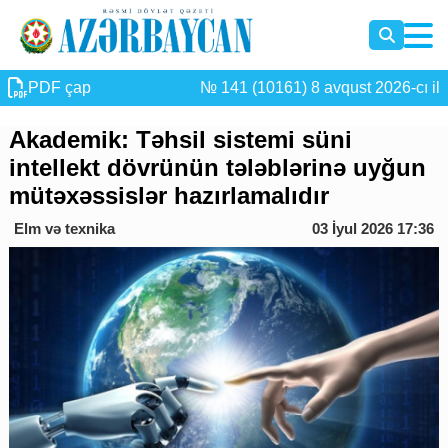
PDF çap
№ 141 (10161) 8 avqust 2026-cı il
Akademik: Təhsil sistemi süni
intellekt dövrünün tələblərinə uyğun
mütəxəssislər hazırlamalıdır
Elm və texnika
03 İyul 2026 17:36