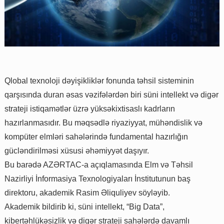
Qlobal texnoloji dəyişikliklər fonunda təhsil sisteminin
qarşısında duran əsas vəzifələrdən biri süni intellekt və digər
strateji istiqamətlər üzrə yüksəkixtisaslı kadrların
hazırlanmasıdır. Bu məqsədlə riyaziyyat, mühəndislik və
kompüter elmləri sahələrində fundamental hazırlığın
gücləndirilməsi xüsusi əhəmiyyət daşıyır.
Bu barədə AZƏRTAC-a açıqlamasında Elm və Təhsil
Nazirliyi İnformasiya Texnologiyaları İnstitutunun baş
direktoru, akademik Rasim Əliquliyev söyləyib.
Akademik bildirib ki, süni intellekt, “Big Data”,
kibertəhlükəsizlik və digər strateji sahələrdə davamlı