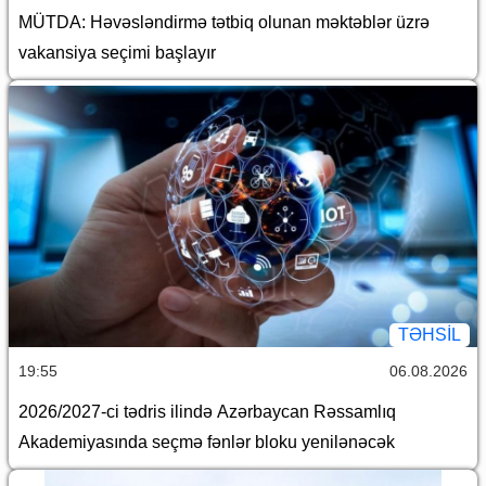
MÜTDA: Həvəsləndirmə tətbiq olunan məktəblər üzrə
vakansiya seçimi başlayır
TƏHSIL
19:55
06.08.2026
2026/2027-ci tədris ilində Azərbaycan Rəssamlıq
Akademiyasında seçmə fənlər bloku yenilənəcək