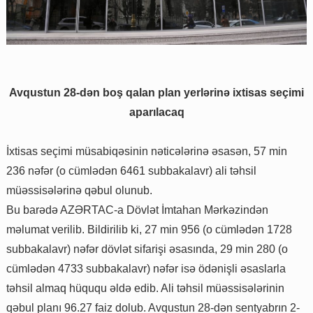
Avqustun 28-dən boş qalan plan yerlərinə ixtisas seçimi
aparılacaq
İxtisas seçimi müsabiqəsinin nəticələrinə əsasən, 57 min
236 nəfər (o cümlədən 6461 subbakalavr) ali təhsil
müəssisələrinə qəbul olunub.
Bu barədə AZƏRTAC-a Dövlət İmtahan Mərkəzindən
məlumat verilib. Bildirilib ki, 27 min 956 (o cümlədən 1728
subbakalavr) nəfər dövlət sifarişi əsasında, 29 min 280 (o
cümlədən 4733 subbakalavr) nəfər isə ödənişli əsaslarla
təhsil almaq hüququ əldə edib. Ali təhsil müəssisələrinin
qəbul planı 96.27 faiz dolub. Avqustun 28-dən sentyabrın 2-