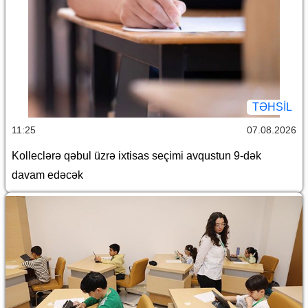
TƏHSIL
11:25
07.08.2026
Kolleclərə qəbul üzrə ixtisas seçimi avqustun 9-dək
davam edəcək