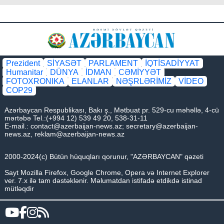
Prezident
SİYASƏT
PARLAMENT
İQTİSADİYYAT
Humanitar
DÜNYA
İDMAN
CƏMİYYƏT
FOTOXRONIKA
ELANLAR
NƏŞRLƏRİMİZ
VİDEO
COP29
Azərbaycan Respublikası, Bakı ş., Mətbuat pr. 529-cu məhəllə, 4-cü
mərtəbə Tel.:(+994 12) 539 49 20, 538-31-11
E-mail.:
contact@azerbaijan-news.az
;
secretary@azerbaijan-
news.az
,
reklam@azerbaijan-news.az
2000-2024(c) Bütün hüquqları qorunur, "AZƏRBAYCAN" qəzeti
Sayt Mozilla Firefox, Google Chrome, Opera və Internet Explorer
ver. 7.x ilə tam dəstəklənir. Məlumatdan istifadə etdikdə istinad
mütləqdir