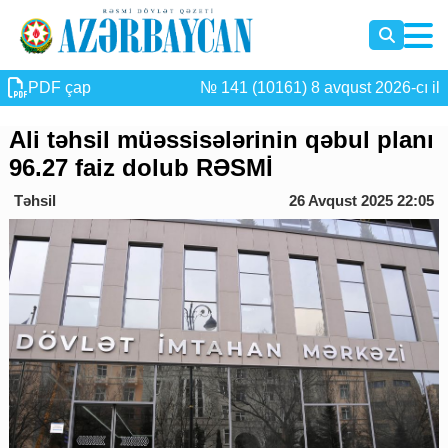
PDF çap
№ 141 (10161) 8 avqust 2026-cı il
Ali təhsil müəssisələrinin qəbul planı
96.27 faiz dolub RƏSMİ
Təhsil
26 Avqust 2025 22:05