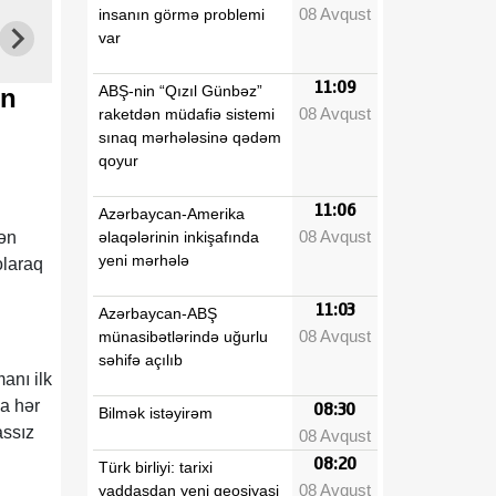
08 Avqust
insanın görmə problemi
var
11:09
ABŞ-nin “Qızıl Günbəz”
ən
08 Avqust
raketdən müdafiə sistemi
sınaq mərhələsinə qədəm
qoyur
11:06
Azərbaycan-Amerika
08 Avqust
əlaqələrinin inkişafında
tən
yeni mərhələ
olaraq
11:03
Azərbaycan-ABŞ
08 Avqust
münasibətlərində uğurlu
səhifə açılıb
anı ilk
a hər
08:30
Bilmək istəyirəm
assız
08 Avqust
08:20
Türk birliyi: tarixi
08 Avqust
yaddaşdan yeni geosiyasi