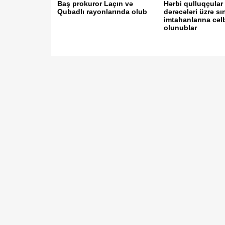
Baş prokuror Laçın və
Hərbi qulluqçular
Qubadlı rayonlarında olub
dərəcələri üzrə sı
imtahanlarına cəl
olunublar