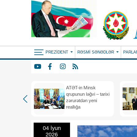
PREZIDENT
RƏSMI SƏNƏDLƏR
PARLA
ın yeni
ATƏT-in Minsk
anış
qrupunun ləğvi – tarixi
dafiə
zərurətdən yeni
asından
reallığa
rlığa
04 İyun
2026