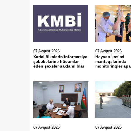
07 Avqust 2026
07 Avqust 2026
Xarici ölkələrin informasiya
Heyvan kəsimi
şəbəkələrinə hücumlar
məntəqələrində
edən şəxslər saxlanılıblar
monitorinqlər apar
07 Avqust 2026
07 Avqust 2026