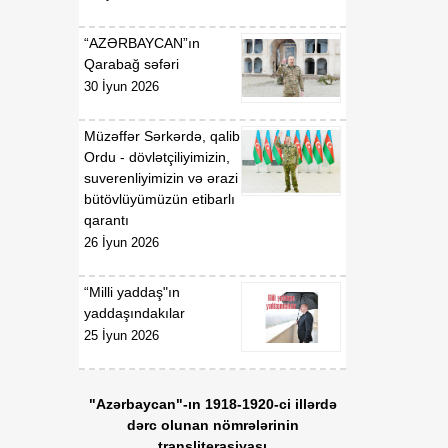
qanunlarında dəyişiklik
edilməsi barədə"
“AZƏRBAYCAN”ın
Azərbaycan
Qarabağ səfəri
Respublikasının 2026-cı il
30 İyun 2026
14 iyul tarixli 449-VIIQD
nömrəli Qanununun tətbiqi
Müzəffər Sərkərdə, qalib
və bununla əlaqədar bəzi
Ordu - dövlətçiliyimizin,
məsələlərin tənzimlənməsi
suverenliyimizin və ərazi
haqqında
bütövlüyümüzün etibarlı
qarantı
01:06
Azərbaycan Beynəlxalq
26 İyun 2026
08 Avqust
İnvestisiya Forumunun
Təşkilat Komitəsinin
yaradılması haqqında
“Milli yaddaş"ın
yaddaşındakılar
01:04
25 İyun 2026
"Azərbaycan
08 Avqust
Respublikasının Elm və
Təhsil Nazirliyi ilə
Tacikistan Respublikasının
"Azərbaycan"-ın 1918-1920-ci illərdə
Təhsil və Elm Nazirliyi
dərc olunan nömrələrinin
arasında illik təhsil
transliterasiyası