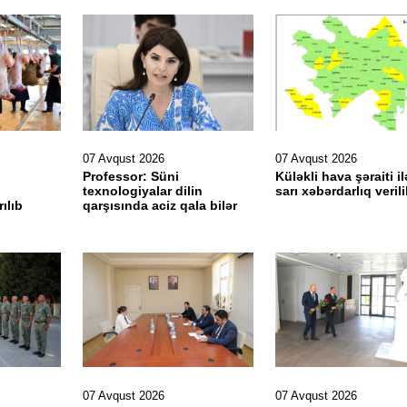
07 Avqust 2026
07 Avqust 2026
Professor: Süni
Küləkli hava şəraiti il
texnologiyalar dilin
sarı xəbərdarlıq veril
ılıb
qarşısında aciz qala bilər
07 Avqust 2026
07 Avqust 2026