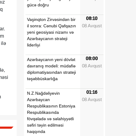
nız
gücə doğru
ıq
08:10
Vaşinqton Zirvəsindən bir
08 Avqust
il sonra: Cənubi Qafqazın
ar.
yeni geosiyasi nizamı və
im
Azərbaycanın strateji
ilə
liderliyi
08:00
Azərbaycanın yeni dövlət
08 Avqust
davranış modeli: müdafiə
də,
diplomatiyasından strateji
məsi
təşəbbüskarlığa
01:16
N.Z.Nağdəliyevin
m
08 Avqust
Azərbaycan
Respublikasının Estoniya
Respublikasında
fövqəladə və səlahiyyətli
səfiri təyin edilməsi
haqqında