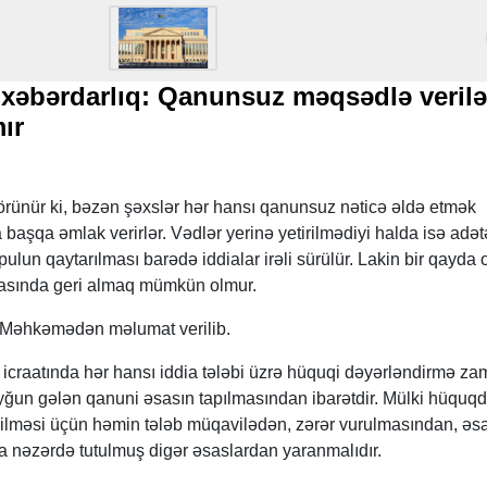
xəbərdarlıq: Qanunsuz məqsədlə veril
lmır
ünür ki, bəzən şəxslər hər hansı qanunsuz nəticə əldə etmək
başqa əmlak verirlər. Vədlər yerinə yetirilmədiyi halda isə adə
lun qaytarılması barədə iddialar irəli sürülür. Lakin bir qayda 
sında geri almaq mümkün olmur.
Məhkəmədən məlumat verilib.
 icraatında hər hansı iddia tələbi üzrə hüquqi dəyərləndirmə zam
yğun gələn qanuni əsasın tapılmasından ibarətdir. Mülki hüquqd
edilməsi üçün həmin tələb müqavilədən, zərər vurulmasından, əs
nəzərdə tutulmuş digər əsaslardan yaranmalıdır.