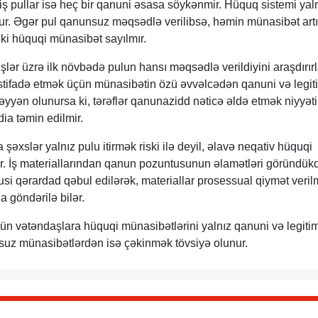
 pullar isə heç bir qanuni əsasa söykənmir. Hüquq sistemi yal
ur. Əgər pul qanunsuz məqsədlə verilibsə, həmin münasibət art
ki hüquqi münasibət sayılmır.
lər üzrə ilk növbədə pulun hansı məqsədlə verildiyini araşdırırl
tifadə etmək üçün münasibətin özü əvvəlcədən qanuni və legit
yyən olunursa ki, tərəflər qanunazidd nəticə əldə etmək niyyəti 
dia təmin edilmir.
şəxslər yalnız pulu itirmək riski ilə deyil, əlavə neqativ hüquqi
lər. İş materiallarından qanun pozuntusunun əlamətləri göründük
i qərardad qəbul edilərək, materiallar prosessual qiymət veril
a göndərilə bilər.
ün vətəndaşlara hüquqi münasibətlərini yalnız qanuni və legiti
uz münasibətlərdən isə çəkinmək tövsiyə olunur.