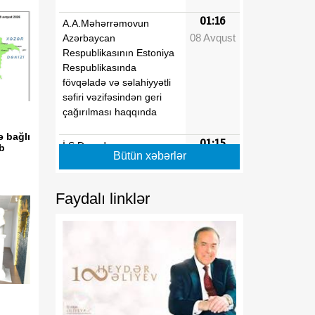
01:16
A.A.Məhərrəmovun
08 Avqust
Azərbaycan
Respublikasının Estoniya
Respublikasında
fövqəladə və səlahiyyətli
səfiri vəzifəsindən geri
çağırılması haqqında
ə bağlı
01:15
İ.Ş.Davudovun
ib
Bütün xəbərlər
08 Avqust
Azərbaycan
Respublikasının Pakistan
İslam Respublikasında
Faydalı linklər
fövqəladə və səlahiyyətli
səfiri təyin edilməsi
haqqında
01:14
İ.Ş.Davudovun
08 Avqust
Azərbaycan
Respublikasının
Malayziyada, eyni