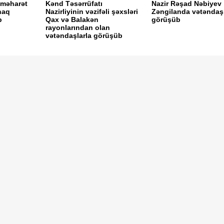
 məharət
Kənd Təsərrüfatı
Nazir Rəşad Nəbiyev
naq
Nazirliyinin vəzifəli şəxsləri
Zəngilanda vətəndaşl
b
Qax və Balakən
görüşüb
rayonlarından olan
vətəndaşlarla görüşüb