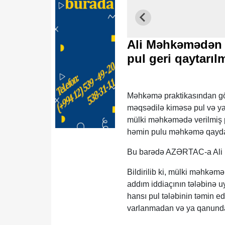
Ali Məhkəmədən 
pul geri qaytarı
Məhkəmə praktikasından gör
məqsədilə kiməsə pul və ya 
mülki məhkəmədə verilmiş pu
həmin pulu məhkəmə qayda
Bu barədə AZƏRTAC-a Ali 
Bildirilib ki, mülki məhkəmə
addım iddiaçının tələbinə u
hansı pul tələbinin təmin 
varlanmadan və ya qanunda 