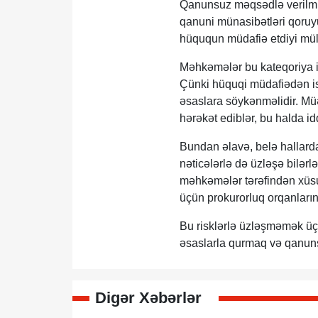
Qanunsuz məqsədlə verilmiş
qanuni münasibətləri qoruy
hüququn müdafiə etdiyi mül
Məhkəmələr bu kateqoriya iş
Çünki hüquqi müdafiədən is
əsaslara söykənməlidir. Müə
hərəkət ediblər, bu halda id
Bundan əlavə, belə hallarda 
nəticələrlə də üzləşə bilər
məhkəmələr tərəfindən xüsus
üçün prokurorluq orqanların
Bu risklərlə üzləşməmək üç
əsaslarla qurmaq və qanuns
Digər Xəbərlər