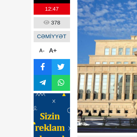
12:47
378
CƏMİYYƏT
A+
A-