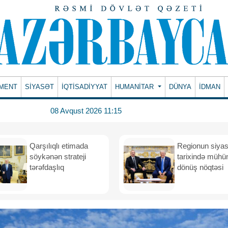
MENT
SİYASƏT
İQTİSADİYYAT
HUMANITAR
DÜNYA
İDMAN
08 Avqust 2026 11:15
Qarşılıqlı etimada
Regionun siyas
söykənən strateji
tarixində müh
tərəfdaşlıq
dönüş nöqtəsi