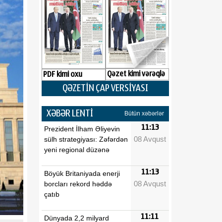
Qəzet kimi vərəqlə
PDF kimi oxu
QƏZETİN ÇAP VERSİYASI
XƏBƏR LENTİ
Bütün xəbərlər
11:13
Prezident İlham Əliyevin
08 Avqust
sülh strategiyası: Zəfərdən
yeni regional düzənə
11:13
Böyük Britaniyada enerji
08 Avqust
borcları rekord həddə
çatıb
11:11
Dünyada 2,2 milyard