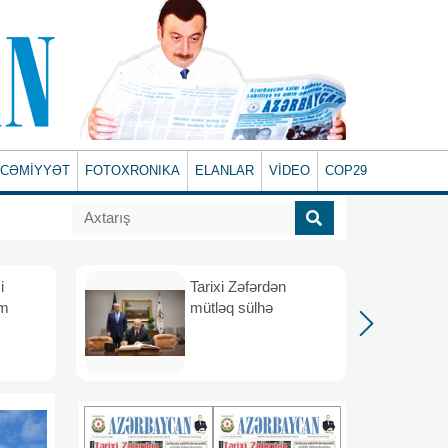
CƏMİYYƏT
FOTOXRONIKA
ELANLAR
VİDEO
COP29
i
Tarixi Zəfərdən
üm
mütləq sülhə