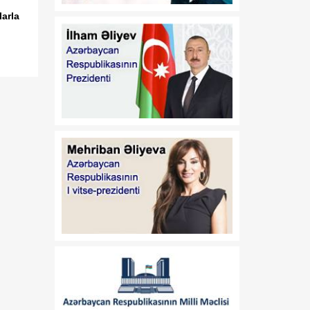
zamanda Bruney
arla
Darüssalamda fövqəladə
və səlahiyyətli səfiri
vəzifəsindən geri
çağırılması haqqında
01:14
X.N.Fərhadovun
08 Avqust
Azərbaycan
Respublikasının
Malayziyada fövqəladə və
səlahiyyətli səfiri təyin
edilməsi haqqında
01:13
X.N.Fərhadovun
08 Avqust
Azərbaycan
Respublikasının Pakistan
İslam Respublikasında
fövqəladə və səlahiyyətli
səfiri vəzifəsindən geri
çağırılması haqqında