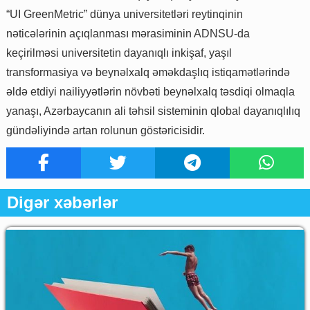
“UI GreenMetric” dünya universitetləri reytinqinin
nəticələrinin açıqlanması mərasiminin ADNSU-da
keçirilməsi universitetin dayanıqlı inkişaf, yaşıl
transformasiya və beynəlxalq əməkdaşlıq istiqamətlərində
əldə etdiyi nailiyyətlərin növbəti beynəlxalq təsdiqi olmaqla
yanaşı, Azərbaycanın ali təhsil sisteminin qlobal dayanıqlılıq
gündəliyində artan rolunun göstəricisidir.
Digər xəbərlər