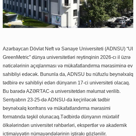
Azərbaycan Dövlət Neft və Sənaye Universiteti (ADNSU) “UI
GreenMetric” dünya universitetləri reytinqinin 2026-cı il üzrə
nəticələrinin açıqlanması və mükafatlandırma mərasiminə ev
sahibliyi edəcək. Bununla da, ADNSU bu nüfuzlu beynəlxalq
tədbirə ev sahibliyi edən dünyanın 17-ci universiteti olacaq.
Bu barədə AZƏRTAC-a universitetdən məlumat verilib.
Sentyabrın 23-25-də ADNSU-da keçiriləcək tədbir
beynəlxalq konfrans və mükafatlandırma mərasimi
formatında təşkil olunacaq.Tədbirdə dünyanın müxtəlif
ölkələrindən universitet rəhbərləri, ekspertlər və akademik
ictimaiyyətin nümayəndələrinin iştirakı gözlənilir.