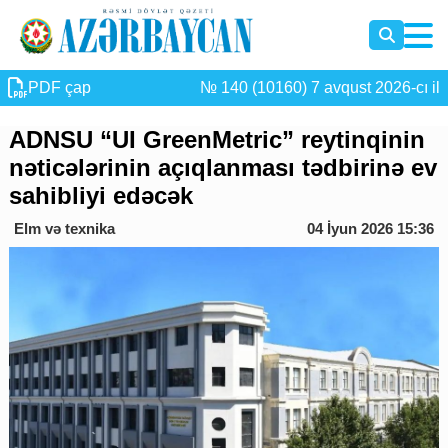
PDF çap
№ 140 (10160) 7 avqust 2026-cı il
ADNSU “UI GreenMetric” reytinqinin
nəticələrinin açıqlanması tədbirinə ev
sahibliyi edəcək
Elm və texnika
04 İyun 2026 15:36