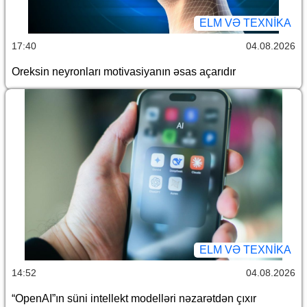
ELM VƏ TEXNIKA
17:40
04.08.2026
Oreksin neyronları motivasiyanın əsas açarıdır
ELM VƏ TEXNIKA
14:52
04.08.2026
“OpenAI”ın süni intellekt modelləri nəzarətdən çıxır