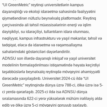
“UI GreenMetric” reytinqi universitetlərin kampus
dayanıqlılığı və ekoloji idarəetmə sahəsində fəaliyyətini
qiymətləndirən nüfuzlu beynəlxalq platformadır. Reytinq
çərçivəsində ali təhsil müəssisələrinin enerji və iqlim
dəyişikliyi, su idarəçiliyi, tullantıların idarə olunması,
nəqliyyat, kampus infrastrukturu və yaşıl məkanlar, təhsil və
tədqiqat, eləcə də idarəetmə və rəqəmsallaşma
sahələrindəki göstəriciləri dəyərləndirilir.
ADNSU son illərdə dayanıqlı inkişaf və yaşıl universitet
modelinin formalaşdırılması istiqamətində həyata keçirdiyi
təşəbbüslərlə beynəlxalq reytinqdə mövqeyini əhəmiyyətli
dərəcədə yaxşılaşdırıb. Universitet 2024-cü ildə “UI
GreenMetric” reytinqində dünya üzrə 788-ci, ölkə üzrə isə 5-
ci yerdə qərarlaşıb. 2025-ci ildə isə ADNSU dünya
sıralamasında 622-ci yerə yüksələrək mühüm irəliləyiş əldə
edib və ölkə üzrə 5-ci mövqeyini qoruyub saxlayıb.