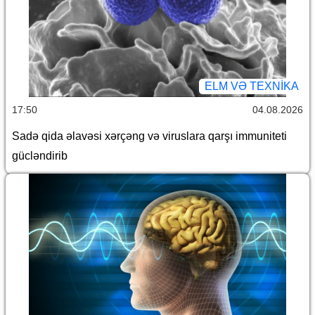
ELM VƏ TEXNIKA
17:50
04.08.2026
Sadə qida əlavəsi xərçəng və viruslara qarşı immuniteti
gücləndirib