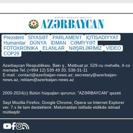
Prezident
SİYASƏT
PARLAMENT
İQTİSADİYYAT
Humanitar
DÜNYA
İDMAN
CƏMİYYƏT
FOTOXRONIKA
ELANLAR
NƏŞRLƏRİMİZ
VİDEO
COP29
Azərbaycan Respublikası, Bakı ş., Mətbuat pr. 529-cu məhəllə, 4-cü
mərtəbə Tel.:(+994 12) 539 49 20, 538-31-11
E-mail.:
contact@azerbaijan-news.az
;
secretary@azerbaijan-
news.az
,
reklam@azerbaijan-news.az
2000-2024(c) Bütün hüquqları qorunur, "AZƏRBAYCAN" qəzeti
Sayt Mozilla Firefox, Google Chrome, Opera və Internet Explorer
ver. 7.x ilə tam dəstəklənir. Məlumatdan istifadə etdikdə istinad
mütləqdir