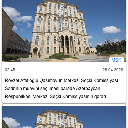
MSK
02:45
28.04.2026
Rövzət Afət oğlu Qasımovun Mərkəzi Seçki Komissiyası
Sədrinin müavini seçilməsi barədə Azərbaycan
Respublikası Mərkəzi Seçki Komissiyasının qərarı