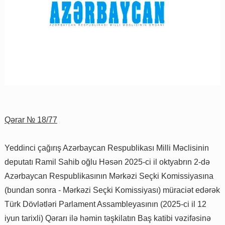
Qərar № 18/77
Yeddinci çağırış Azərbaycan Respublikası Milli Məclisinin
deputatı Ramil Sahib oğlu Həsən 2025-ci il oktyabrın 2-də
Azərbaycan Respublikasının Mərkəzi Seçki Komissiyasına
(bundan sonra - Mərkəzi Seçki Komissiyası) müraciət edərək
Türk Dövlətləri Parlament Assambleyasının (2025-ci il 12
iyun tarixli) Qərarı ilə həmin təşkilatın Baş katibi vəzifəsinə