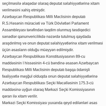
seçilməsilə əlaqədar olaraq deputat səlahiyyətlərinə xitam
verilməsini xahiş etmişdir.
Azərbaycan Respublikası Milli Məclisinin deputatı
R.S.Həsənin müraciəti və Türk Dövlətləri Parlament
Assambleyası tərəfindən təqdim olunmuş təsdiqedici
sənədlər qanunvericilikdə nəzərdə tutulmuş qaydada
araşdırılmış və onun deputat səlahiyyətlərinə xitam verilməsi
üçün əsasların olduğu müəyyən edilmişdir.
Azərbaycan Respublikası Konstitusiyasının 89-cu
maddəsinin I hissəsinin 4-cü bəndinə əsasən Azərbaycan
Respublikası Milli Məclisinin deputatı başqa ödənişli
fəaliyyətlə məşğul olduqda onun deputat səlahiyyətlərinə
Azərbaycan Respublikası Seçki Məcəlləsinin 175.3-cü
maddəsinə uyğun olaraq Mərkəzi Seçki Komissiyasının
qərarı ilə xitam verilir.
Mərkəzi Seçki Komissiyası yuxarıda qeyd edilənləri əsas