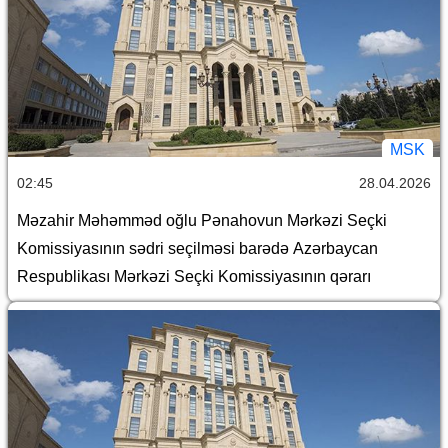
MSK
02:45
28.04.2026
Məzahir Məhəmməd oğlu Pənahovun Mərkəzi Seçki
Komissiyasının sədri seçilməsi barədə Azərbaycan
Respublikası Mərkəzi Seçki Komissiyasının qərarı