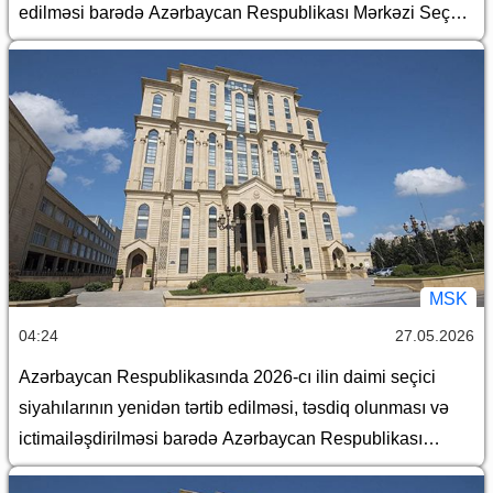
edilməsi barədə Azərbaycan Respublikası Mərkəzi Seçki
Komissiyasının qərarı
MSK
04:24
27.05.2026
Azərbaycan Respublikasında 2026-cı ilin daimi seçici
siyahılarının yenidən tərtib edilməsi, təsdiq olunması və
ictimailəşdirilməsi barədə Azərbaycan Respublikası
Mərkəzi Seçki Komissiyasının qərarı