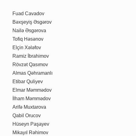
Fuad Cavadov
Bəxşeyiş Əsgərov
Nailə Əsgərova
Tofiq Həsənov
Elçin Xələfov
Ramiz İbrahimov
Rövzət Qasımov
Almas Qəhramanlı
Etibar Quliyev
Elmar Məmmədov
İlham Məmmədov
Arifə Muxtarova
Qabil Orucov
Hüseyn Paşayev
Mikayıl Rəhimov