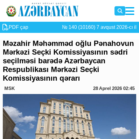
PDF çap
№ 140 (10160) 7 avqust 2026-cı il
Məzahir Məhəmməd oğlu Pənahovun
Mərkəzi Seçki Komissiyasının sədri
seçilməsi barədə Azərbaycan
Respublikası Mərkəzi Seçki
Komissiyasının qərarı
MSK
28 Aprel 2026 02:45