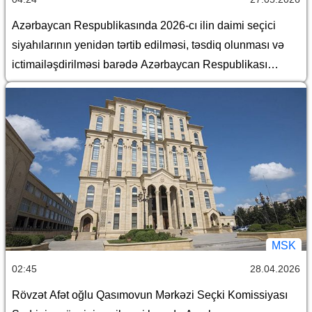
Azərbaycan Respublikasında 2026-cı ilin daimi seçici
siyahılarının yenidən tərtib edilməsi, təsdiq olunması və
ictimailəşdirilməsi barədə Azərbaycan Respublikası
Mərkəzi Seçki Komissiyasının qərarı
MSK
02:45
28.04.2026
Rövzət Afət oğlu Qasımovun Mərkəzi Seçki Komissiyası