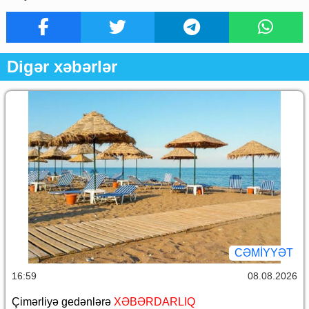
Digər xəbərlər
CƏMİYYƏT
16:59
08.08.2026
Çimərliyə gedənlərə
XƏBƏRDARLIQ