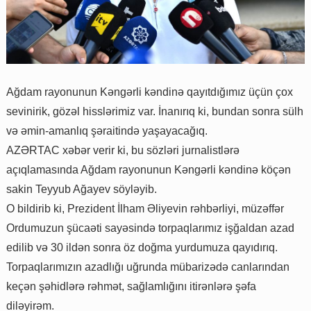
Ağdam rayonunun Kəngərli kəndinə qayıtdığımız üçün çox
sevinirik, gözəl hisslərimiz var. İnanırıq ki, bundan sonra sülh
və əmin-amanlıq şəraitində yaşayacağıq.
AZƏRTAC xəbər verir ki, bu sözləri jurnalistlərə
açıqlamasında Ağdam rayonunun Kəngərli kəndinə köçən
sakin Teyyub Ağayev söyləyib.
O bildirib ki, Prezident İlham Əliyevin rəhbərliyi, müzəffər
Ordumuzun şücaəti sayəsində torpaqlarımız işğaldan azad
edilib və 30 ildən sonra öz doğma yurdumuza qayıdırıq.
Torpaqlarımızın azadlığı uğrunda mübarizədə canlarından
keçən şəhidlərə rəhmət, sağlamlığını itirənlərə şəfa
diləyirəm.