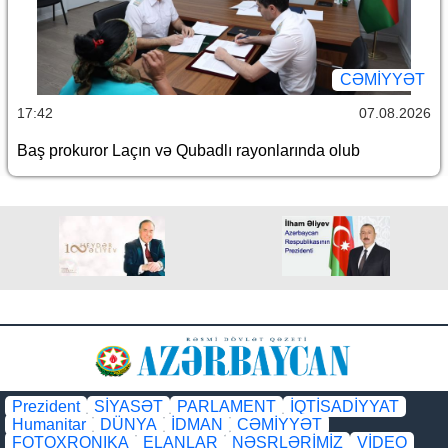
CƏMİYYƏT
17:42
07.08.2026
Baş prokuror Laçın və Qubadlı rayonlarında olub
Prezident
SİYASƏT
PARLAMENT
İQTİSADİYYAT
Humanitar
DÜNYA
İDMAN
CƏMİYYƏT
FOTOXRONIKA
ELANLAR
NƏŞRLƏRİMİZ
VİDEO