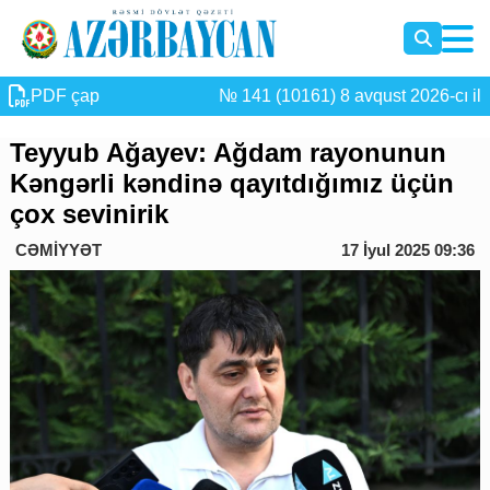
PDF çap
№ 141 (10161) 8 avqust 2026-cı il
Teyyub Ağayev: Ağdam rayonunun
Kəngərli kəndinə qayıtdığımız üçün
çox sevinirik
CƏMİYYƏT
17 İyul 2025 09:36