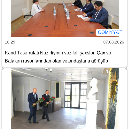
CƏMİYYƏT
16:29
07.08.2026
Kənd Təsərrüfatı Nazirliyinin vəzifəli şəxsləri Qax və
Balakən rayonlarından olan vətəndaşlarla görüşüb