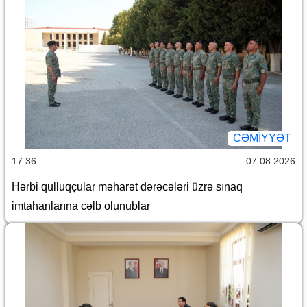
CƏMİYYƏT
17:36
07.08.2026
Hərbi qulluqçular məharət dərəcələri üzrə sınaq
imtahanlarına cəlb olunublar