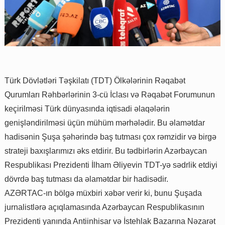
Türk Dövlətləri Təşkilatı (TDT) Ölkələrinin Rəqabət
Qurumları Rəhbərlərinin 3-cü İclası və Rəqabət Forumunun
keçirilməsi Türk dünyasında iqtisadi əlaqələrin
genişləndirilməsi üçün mühüm mərhələdir. Bu əlamətdar
hadisənin Şuşa şəhərində baş tutması çox rəmzidir və birgə
strateji baxışlarımızı əks etdirir. Bu tədbirlərin Azərbaycan
Respublikası Prezidenti İlham Əliyevin TDT-yə sədrlik etdiyi
dövrdə baş tutması da əlamətdar bir hadisədir.
AZƏRTAC-ın bölgə müxbiri xəbər verir ki, bunu Şuşada
jurnalistlərə açıqlamasında Azərbaycan Respublikasının
Prezidenti yanında Antiinhisar və İstehlak Bazarına Nəzarət