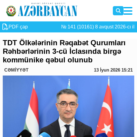
PDF çap
№ 141 (10161) 8 avqust 2026-cı il
TDT Ölkələrinin Rəqabət Qurumları
Rəhbərlərinin 3-cü İclasında birgə
kommünike qəbul olunub
CƏMİYYƏT
13 İyun 2026 15:21