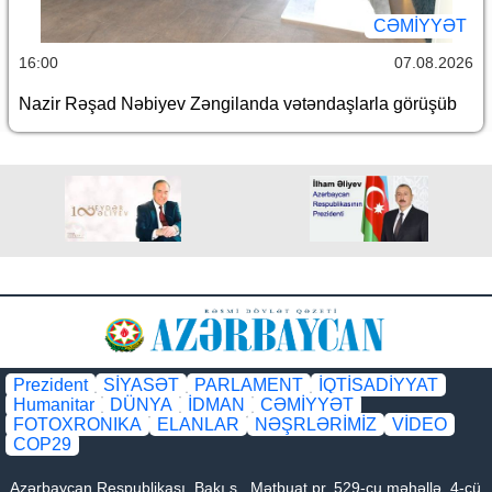
CƏMİYYƏT
16:00
07.08.2026
Nazir Rəşad Nəbiyev Zəngilanda vətəndaşlarla görüşüb
Prezident
SİYASƏT
PARLAMENT
İQTİSADİYYAT
Humanitar
DÜNYA
İDMAN
CƏMİYYƏT
FOTOXRONIKA
ELANLAR
NƏŞRLƏRİMİZ
VİDEO
COP29
Azərbaycan Respublikası, Bakı ş., Mətbuat pr. 529-cu məhəllə, 4-cü