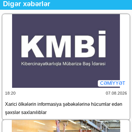
Digər xəbərlər
CƏMİYYƏT
18:20
07.08.2026
Xarici ölkələrin informasiya şəbəkələrinə hücumlar edən
şəxslər saxlanılıblar