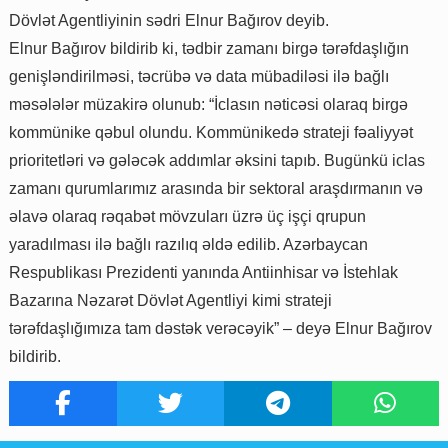
Dövlət Agentliyinin sədri Elnur Bağırov deyib.
Elnur Bağırov bildirib ki, tədbir zamanı birgə tərəfdaşlığın
genişləndirilməsi, təcrübə və data mübadiləsi ilə bağlı
məsələlər müzakirə olunub: “İclasın nəticəsi olaraq birgə
kommünike qəbul olundu. Kommünikedə strateji fəaliyyət
prioritetləri və gələcək addımlar əksini tapıb. Bugünkü iclas
zamanı qurumlarımız arasında bir sektoral araşdırmanın və
əlavə olaraq rəqabət mövzuları üzrə üç işçi qrupun
yaradılması ilə bağlı razılıq əldə edilib. Azərbaycan
Respublikası Prezidenti yanında Antiinhisar və İstehlak
Bazarına Nəzarət Dövlət Agentliyi kimi strateji
tərəfdaşlığımıza tam dəstək verəcəyik” – deyə Elnur Bağırov
bildirib.