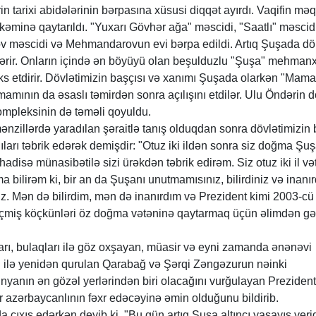
n tarixi abidələrinin bərpasına xüsusi diqqət ayırdı. Vaqifin mə
kəminə qaytarıldı. "Yuxarı Gövhər ağa" məscidi, "Saatlı" məscid
 məscidi və Mehmandarovun evi bərpa edildi. Artıq Şuşada dö
ərir. Onların içində ən böyüyü olan beşulduzlu "Şuşa" mehman
s etdirir. Dövlətimizin başçısı və xanımı Şuşada olarkən "Mama
mamının da əsaslı təmirdən sonra açılışını etdilər. Ulu Öndərin
mpleksinin də təməli qoyuldu.
zillərdə yaradılan şəraitlə tanış olduqdan sonra dövlətimizin 
arı təbrik edərək demişdir: "Otuz iki ildən sonra siz doğma Şu
 hadisə münasibətilə sizi ürəkdən təbrik edirəm. Siz otuz iki il və
a bilirəm ki, bir an da Şuşanı unutmamısınız, bilirdiniz və inanır
ız. Mən də bilirdim, mən də inanırdım və Prezident kimi 2003-cü
eçmiş köçkünləri öz doğma vətəninə qaytarmaq üçün əlimdən gə
ları, bulaqları ilə göz oxşayan, müasir və eyni zamanda ənənəvi
rı ilə yenidən qurulan Qarabağ və Şərqi Zəngəzurun nəinki
yanın ən gözəl yerlərindən biri olacağını vurğulayan Prezident
bir azərbaycanlının fəxr edəcəyinə əmin olduğunu bildirib.
a çıxış edərkən deyib ki, "Bu gün artıq Şuşa altıncı yaşayış yeridi