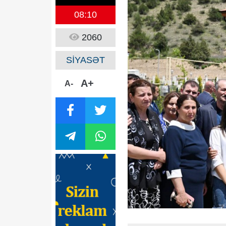
08:10
2060
SİYASƏT
A+
A-