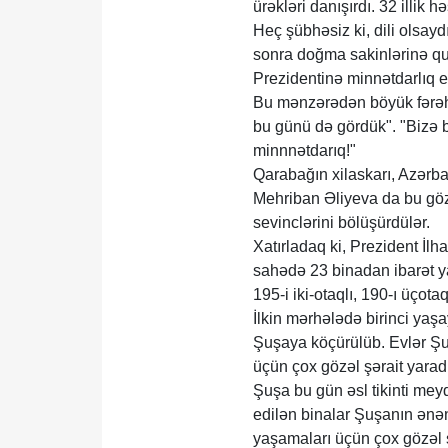
ürəkləri danışırdı. 32 illik hə
Heç şübhəsiz ki, dili olsay
sonra doğma sakinlərinə qu
Prezidentinə minnətdarlıq ed
Bu mənzərədən böyük fərəh h
bu günü də gördük". "Bizə
minnnətdarıq!"
Qarabağın xilaskarı, Azərba
Mehriban Əliyeva da bu gözə
sevinclərini bölüşürdülər.
Xatırladaq ki, Prezident İl
sahədə 23 binadan ibarət ya
195-i iki-otaqlı, 190-ı üçot
İlkin mərhələdə birinci yaş
Şuşaya köçürülüb. Evlər Şu
üçün çox gözəl şərait yaradı
Şuşa bu gün əsl tikinti meyd
edilən binalar Şuşanın ənən
yaşamaları üçün çox gözəl 