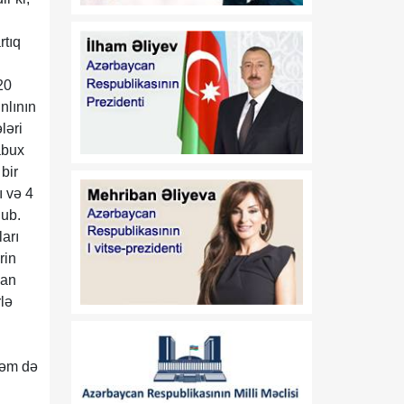
17:32
Orta Dəhlizin strateji
07 Avqust
elementinə çevrilən
rtıq
Zəngəzur dəhlizi: Birillik
Vaşinqton diplomatiyasının
20
uğurları
nlının
ləri
17:30
Trans-Xəzər fiber-optik
abux
07 Avqust
xətti Azərbaycanı
bir
Avrasiyanın rəqəmsal
ı və 4
körpüsünə çevirir
nub.
16:34
ları
Ukraynalı ekspert:
07 Avqust
Azərbaycan xarici
rin
siyasətinin əsas
can
prioritetinin yalnız milli
lə
maraqların qorunması
olduğunu nümayiş etdirir
həm də
16:30
“Vətən” jurnalı: Özbəkistan
07 Avqust
və Azərbaycan: Müttəfiqlik