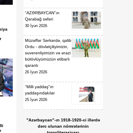
“AZƏRBAYCAN”ın
Qarabağ səfəri
30 İyun 2026
siya
ir
Müzəffər Sərkərdə, qalib
Ordu - dövlətçiliyimizin,
suverenliyimizin və ərazi
bütövlüyümüzün etibarlı
qarantı
26 İyun 2026
“Milli yaddaş"ın
yaddaşındakılar
25 İyun 2026
"Azərbaycan"-ın 1918-1920-ci illərdə
li
dərc olunan nömrələrinin
ı
transliterasiyası