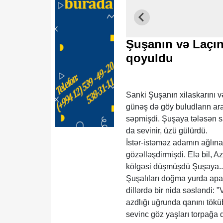
Şuşanın və Laçın
qoyuldu
Sanki Şuşanın xilaskarını 
günəş də göy buludların ara
səpmişdi. Şuşaya tələsən sa
da sevinir, üzü gülürdü.
İstər-istəməz adamın ağlına b
gözəlləşdirmişdi. Elə bil, 
kölgəsi düşmüşdü Şuşaya.
Şuşalıları doğma yurda apara
dillərdə bir nida səsləndi: 
azdlığı uğrunda qanını tök
sevinc göz yaşları torpağa