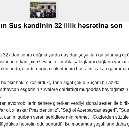
ın Sus kəndinin 32 illik həsrətinə son
və 32 ildən sonra doğma yurda qayıdan şuşalıları qarşılamaq üç
sından erkən çıxıb sevinclə, fərəhlə şəfəqlərini dağların yamac
kinlər də, illərdir doğma sakinlərinin həsrətini çəkən qəhrəma
u fikir hakim kəsilirdi ki, Tanrı sığal çəkib Şuşanı bir az da
Azərbaycan əsgərinin zirvələrə qaldırdığı müqəddəs bayrağımızın
..
n avtomobillərin şəhərə girərkən verdiyi siqnal səsləri ilə birli
"Var ol, xilaskar Prezidentimiz", "Sağ ol Azərbaycan əsgəri", "Şu
üb, canını qurban verən şəhidlərə min rəhmət". Gözlərdən süzül
 düşdükcə həsrətin odu sönürdü. Bu məqamda şuşalıların daha 