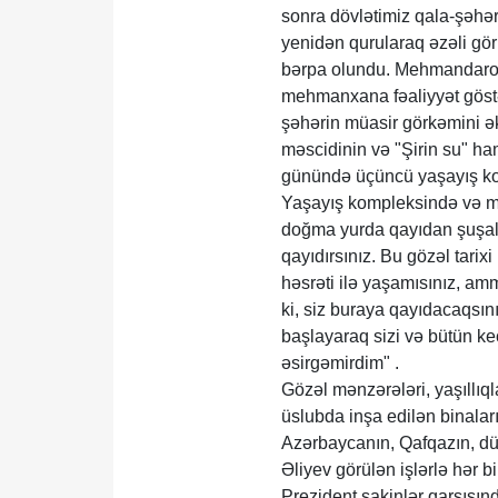
sonra dövlətimiz qala-şəhəri
yenidən qurularaq əzəli gör
bərpa olundu. Mehmandarov
mehmanxana fəaliyyət göst
şəhərin müasir görkəmini ək
məscidinin və "Şirin su" ha
günündə üçüncü yaşayış ko
Yaşayış kompleksində və mən
doğma yurda qayıdan şuşalıl
qayıdırsınız. Bu gözəl tarixi
həsrəti ilə yaşamısınız, amm
ki, siz buraya qayıdacaqsın
başlayaraq sizi və bütün k
əsirgəmirdim" .
Gözəl mənzərələri, yaşıllıq
üslubda inşa edilən binala
Azərbaycanın, Qafqazın, dün
Əliyev görülən işlərlə hər 
Prezident sakinlər qarşısınd