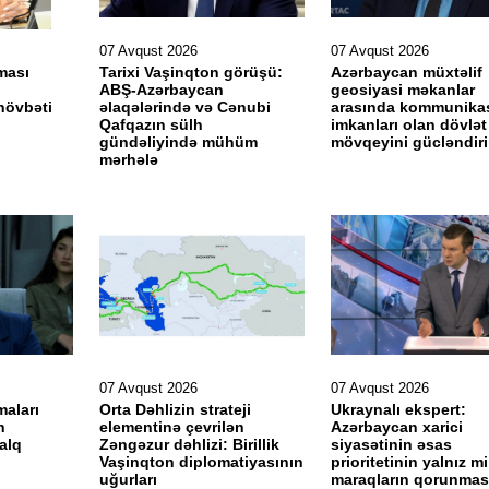
07 Avqust 2026
07 Avqust 2026
ması
Tarixi Vaşinqton görüşü:
Azərbaycan müxtəlif
ABŞ-Azərbaycan
geosiyasi məkanlar
növbəti
əlaqələrində və Cənubi
arasında kommunika
Qafqazın sülh
imkanları olan dövlət
gündəliyində mühüm
mövqeyini gücləndir
mərhələ
07 Avqust 2026
07 Avqust 2026
maları
Orta Dəhlizin strateji
Ukraynalı ekspert:
h
elementinə çevrilən
Azərbaycan xarici
alq
Zəngəzur dəhlizi: Birillik
siyasətinin əsas
i
Vaşinqton diplomatiyasının
prioritetinin yalnız mil
uğurları
maraqların qorunmas