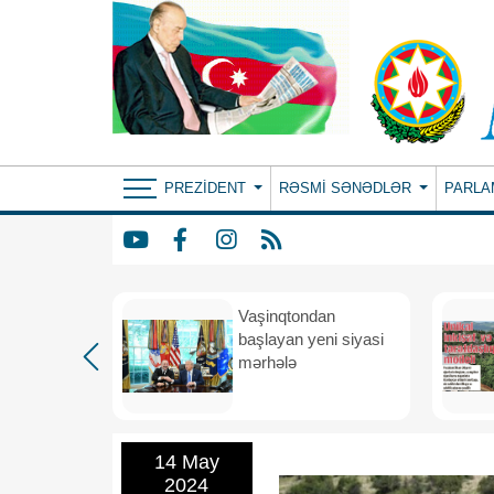
PREZIDENT
RƏSMI SƏNƏDLƏR
PARLA
rdən
Vaşinqtondan
hə
başlayan yeni siyasi
mərhələ
14 May
2024