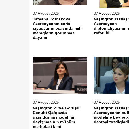
07 Avqust 2026
07 Avqust 2026
Tatyana Poloskova:
Vaşinqton razılaş
Azərbaycanın xarici
Azərbaycan
siyasətinin əsasında milli
diplomatiyasının 
maraqların qorunması
zəfəri idi
dayanır
07 Avqust 2026
07 Avqust 2026
Vaşinqton Zirvə Görüşü
Vaşinqton razılaş
Cənubi Qafqazda
Azərbaycanın sül
qarşıdurma modelinin
modelinə beynəlx
dəyişməsinin mühüm
dəstəyi təsdiqləd
mərhələsi kimi