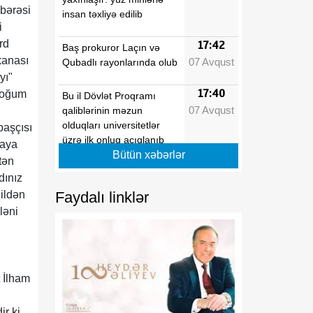
qbərəsi
insan təxliyə edilib
i
rd
17:42
Baş prokuror Laçın və
xanası
07 Avqust
Qubadlı rayonlarında olub
yı"
17:40
 doğum
Bu il Dövlət Proqramı
07 Avqust
qaliblərinin məzun
olduqları universitetlər
başçısı
üzrə ilk onluq açıqlanıb
şaya
Bütün xəbərlər
tən
17:39
Vaşinqton razılaşmaları
dınız
07 Avqust
Azərbaycanın sülh
Faydalı linklər
 ildən
modelinə beynəlxalq
ləni
dəstəyi təsdiqlədi
17:36
Hərbi qulluqçular məharət
07 Avqust
dərəcələri üzrə sınaq
 İlham
imtahanlarına cəlb
olunublar
r ki,