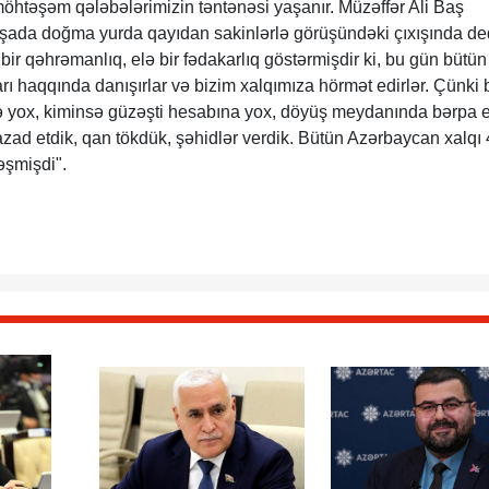
öhtəşəm qələbələrimizin təntənəsi yaşanır. Müzəffər Ali Baş
ada doğma yurda qayıdan sakinlərlə görüşündəki çıxışında de
bir qəhrəmanlıq, elə bir fədakarlıq göstərmişdir ki, bu gün bütün
 haqqında danışırlar və bizim xalqımıza hörmət edirlər. Çünki 
lə yox, kiminsə güzəşti hesabına yox, döyüş meydanında bərpa e
 azad etdik, qan tökdük, şəhidlər verdik. Bütün Azərbaycan xalqı
əşmişdi".