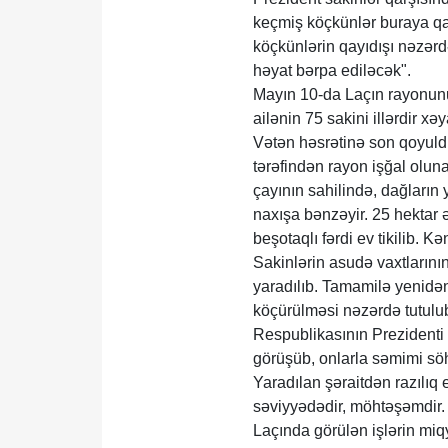
keçmiş köçkünlər buraya qa
köçkünlərin qayıdışı nəzərd
həyat bərpa ediləcək".
Mayın 10-da Laçın rayonunu
ailənin 75 sakini illərdir x
Vətən həsrətinə son qoyuldu
tərəfindən rayon işğal olun
çayının sahilində, dağların
naxışa bənzəyir. 25 hektar ə
beşotaqlı fərdi ev tikilib. 
Sakinlərin asudə vaxtlarının
yaradılıb. Tamamilə yenidən 
köçürülməsi nəzərdə tutul
Respublikasının Prezidenti 
görüşüb, onlarla səmimi sö
Yaradılan şəraitdən razılıq 
səviyyədədir, möhtəşəmdir.
Laçında görülən işlərin mi