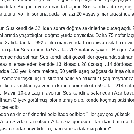
yıdırlar. Bu gün, eyni zamanda Laçının Sus kəndinə də keçmiş
ə tutulur və ilin sonuna qədər ən azı 20 yaşayış məntəqəsində a
n Sus kəndi də 32 ildən sonra doğma sakinlərinə qucaq açdı. 
əyallarında yaşatdıqları doğma yurda qayıtdılar. Daha 75 nəfər laçı
. Xatırladaq ki 1992-ci ilin may ayında Ermənistan silahlı qüvvə
ana qədər Sus kəndində 53 ailə - 203 nəfər yaşayırdı. Bu gün Z
 yamacında salınan Sus kəndi təbii gözəlliklər qoynunda salınan 
razini əhatə edən kənddə 13 ikiotaqlı, 28 üçotaqlı, 14 dördotaql
Kənddə 132 yerlik orta məktəb, 50 yerlik uşaq bağçası da inşa olu
 səmərəli təşkili üçün istirahət parkı və müxtəlif uşaq meydança
tikilərək istifadəyə verilən kəndə ümumilikdə 59 ailə - 214 nəfə
ub. Mayın 10-da Laçın rayonun Sus kəndinə səfər edən Azərbay
İlham Əliyev görülmüş işlərlə tanış olub, kəndə köçmüş sakinlər
hbət edib.
edən sakinlər fikirlərini belə ifadə ediblər: "Hər şey çox yüksək
 Allah Sizdən razı olsun. Allah Sizi qorusun. Həm kəndimizdə, 
qyası o qədər böyükdür ki, hamısını sadalamaq olmur".