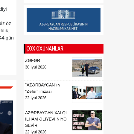
münasibətlərindən
diyi
inteqrasiyaya
16:29
biz öz
Kənd Təsərrüfatı
07 Avqust
Nazirliyinin vəzifəli şəxsləri
tdik,
Qax və Balakən
 44 gün
rayonlarından olan
ÇOX OXUNANLAR
vətəndaşlarla görüşüb
ZƏFƏR
16:28
Azərbaycanın bank
30 İyul 2026
07 Avqust
sektoru “Moody’s”dən
müsbət qiymət alıb
"AZƏRBAYCAN"ın
16:27
Azərbaycan və
"Zəfər" imzası
07 Avqust
Ermənistan arasında sülh
22 İyul 2026
Cənubi Qafqaz üçün yeni
inkişaf mərhələsinin
AZƏRBAYCAN XALQI
əsasını qoya bilər
İLHAM ƏLİYEVİ NİYƏ
SEVİR
22 İyul 2026