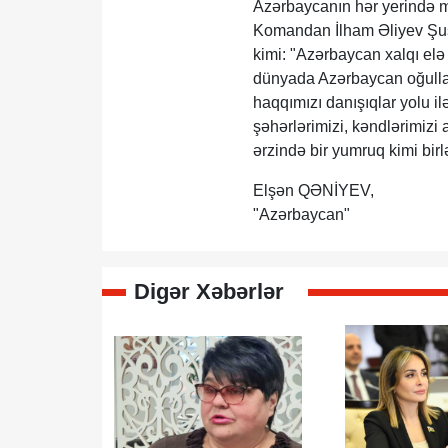
Azərbaycanın hər yerində m
Komandan İlham Əliyev Şuş
kimi: "Azərbaycan xalqı elə 
dünyada Azərbaycan oğulları
haqqımızı danışıqlar yolu i
şəhərlərimizi, kəndlərimizi
ərzində bir yumruq kimi birl
Elşən QƏNİYEV,
"Azərbaycan"
Digər Xəbərlər