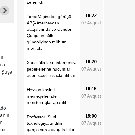
zəfəri idi
18:22
Tarixi Vaşinqton görüşü:
07 Avqust
ABŞ-Azərbaycan
əlaqələrində və Cənubi
Qafqazın sülh
gündəliyində mühüm
mərhələ
ün
18:20
Xarici ölkələrin informasiya
ına
07 Avqust
şəbəkələrinə hücumlar
n Şuşa
edən şəxslər saxlanılıblar
18:18
Heyvan kəsimi
07 Avqust
məntəqələrində
monitorinqlər aparılıb
kdə
şanın
18:00
Professor: Süni
ən
07 Avqust
texnologiyalar dilin
qarşısında aciz qala bilər
çox