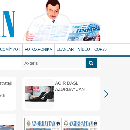
CƏMİYYƏT
FOTOXRONIKA
ELANLAR
VİDEO
COP29
rateji
AĞIR DAŞLI
AZƏRBAYCAN
adi