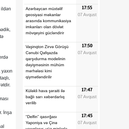
17:55
Azərbaycan müxtəlif
 ildən
07 Avqust
geosiyasi məkanlar
arasında kommunikasiya
imkanları olan dövlət
mədik,
mövqeyini gücləndirir
tə
17:50
Vaşinqton Zirvə Görüşü
07 Avqust
Cənubi Qafqazda
erdə
qarşıdurma modelinin
dəyişməsinin mühüm
mərhələsi kimi
a yaxın
qiymətləndirilir
aqlı,
ətdir.
17:47
Küləkli hava şəraiti ilə
07 Avqust
bağlı sarı xəbərdarlıq
ması
verilib
. İnşa
17:45
“Delfin” qasırğası
07 Avqust
Yaponiya və Çinə
hal
yaxınlaşır: yüz minlərlə