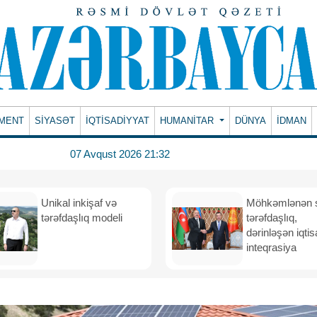
MENT
SİYASƏT
İQTİSADİYYAT
HUMANITAR
DÜNYA
İDMAN
07 Avqust 2026 21:32
Unikal inkişaf və
Möhkəmlənən st
tərəfdaşlıq modeli
tərəfdaşlıq,
dərinləşən iqtis
inteqrasiya