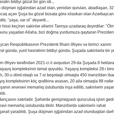
srətin bitdiyi gözəl bir gün idi...
dı düşmən işğalından azad olan, yenidən qurulan, abadlaşan, 32
caq açan Şuşa bu gözəl büsata görə xilaskarı olan Azərbaycan
ib, "yaşa, var ol" deyərdi...
issi keçirən sakinlər əllərini Tanrıya uzadaraq deyirdilər: "Öl
 bunu yaşadan Allaha, bizi doğma yurdumuza qaytaran Preziden
ycan Respublikasının Prezidenti İlham Əliyev və birinci xanım
l gündə, yurd həsrətinin bitdiyi gündə, Şuşada sakinlərlə bir y
ham Əliyev tərəfindən 2021-ci il avqustun 29-da Şuşada 8 hektar
şayış kompleksinin təməl qoyuldu. Yaşayış kompleksi 28-i birot
aqlı, 30-u dörd-otaqlı və 7-si beşotaqlı olmaqla 450 mənzildən ibar
ayış kompleksinin köç qrafikinə əsasən, 20 ailə olmaqla 88 nəfər
şanın ənənəvi memarlıq üslubunda inşa edilib, sakinlərin yaşa
lıb.
ançasını xatırladır. Şəhərdə genişmiqyaslı quruculuq işləri gedir
əvi memarlıq üslubunda tikilir. Mənzillərdə sakinlərin rahat
şərait yaradılıb. Şuşa düşmən işğalından azad olunduqdan dər