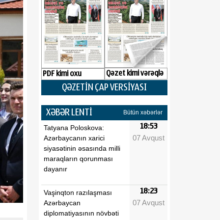
Qəzet kimi vərəqlə
PDF kimi oxu
QƏZETİN ÇAP VERSİYASI
XƏBƏR LENTİ
Bütün xəbərlər
18:53
Tatyana Poloskova:
07 Avqust
Azərbaycanın xarici
siyasətinin əsasında milli
maraqların qorunması
dayanır
18:23
Vaşinqton razılaşması
07 Avqust
Azərbaycan
diplomatiyasının növbəti