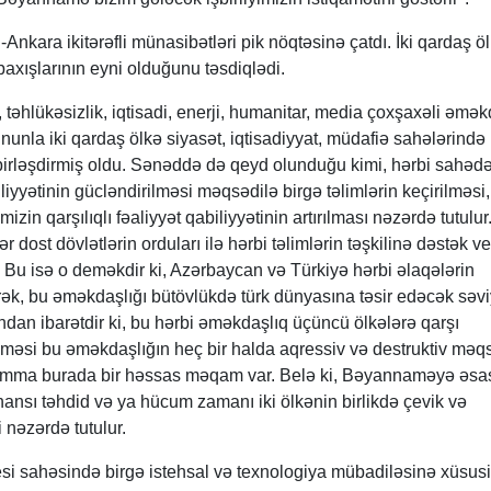
nkara ikitərəfli münasibətləri pik nöqtəsinə çatdı. İki qardaş ö
baxışlarının eyni olduğunu təsdiqlədi.
təhlükəsizlik, iqtisadi, enerji, humanitar, media çoxşaxəli əmək
nunla iki qardaş ölkə siyasət, iqtisadiyyat, müdafiə sahələrində
 birləşdirmiş oldu. Sənəddə də qeyd olunduğu kimi, hərbi sahəd
yyətinin gücləndirilməsi məqsədilə birgə təlimlərin keçirilməsi,
izin qarşılıqlı fəaliyyət qabiliyyətinin artırılması nəzərdə tutulur
 dost dövlətlərin orduları ilə hərbi təlimlərin təşkilinə dəstək v
. Bu isə o deməkdir ki, Azərbaycan və Türkiyə hərbi əlaqələrin
ərək, bu əməkdaşlığı bütövlükdə türk dünyasına təsir edəcək səv
ndan ibarətdir ki, bu hərbi əməkdaşlıq üçüncü ölkələrə qarşı
əsi bu əməkdaşlığın heç bir halda aqressiv və destruktiv məq
. Amma burada bir həssas məqam var. Belə ki, Bəyannaməyə əsa
 hansı təhdid və ya hücum zamanı iki ölkənin birlikdə çevik və
 nəzərdə tutulur.
si sahəsində birgə istehsal və texnologiya mübadiləsinə xüsusi