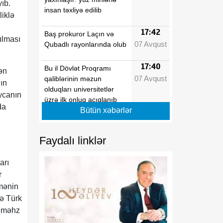
ıb.
insan təxliyə edilib
liklə
17:42
Baş prokuror Laçın və
ılması
07 Avqust
Qubadlı rayonlarında olub
17:40
Bu il Dövlət Proqramı
ən
07 Avqust
qaliblərinin məzun
ın
olduqları universitetlər
ycanın
üzrə ilk onluq açıqlanıb
da
Bütün xəbərlər
17:39
Vaşinqton razılaşmaları
07 Avqust
Azərbaycanın sülh
Faydalı linklər
modelinə beynəlxalq
dəstəyi təsdiqlədi
arı
r
17:36
Hərbi qulluqçular məharət
amənin
07 Avqust
dərəcələri üzrə sınaq
lə Türk
imtahanlarına cəlb
olunublar
a məhz