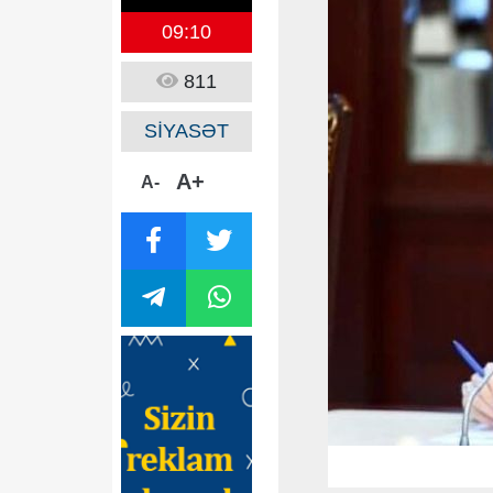
09:10
811
SİYASƏT
A+
A-