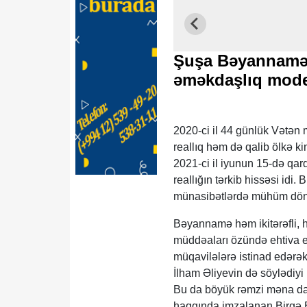
Şuşa Bəyannaməsi
əməkdaşlıq mode
2020-ci il 44 günlük Vətən
reallıq həm də qalib ölkə kim
2021-ci il iyunun 15-də qar
reallığın tərkib hissəsi idi
münasibətlərdə mühüm dönü
Bəyannamə həm ikitərəfli, h
müddəaları özündə ehtiva edi
müqavilələrə istinad edərək
İlham Əliyevin də söylədiyi
Bu da böyük rəmzi məna daş
haqqında imzalanan Birgə Bə