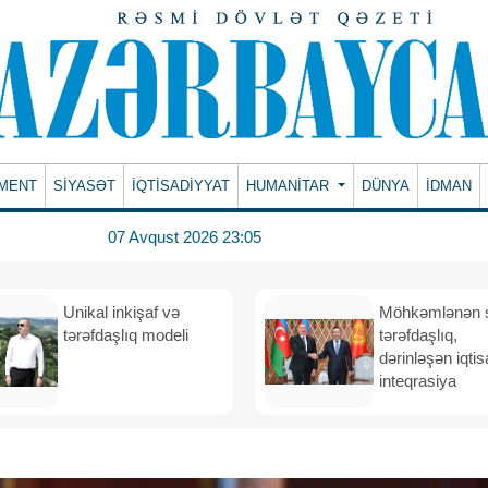
MENT
SİYASƏT
İQTİSADİYYAT
HUMANITAR
DÜNYA
İDMAN
07 Avqust 2026 23:05
Unikal inkişaf və
Möhkəmlənən st
tərəfdaşlıq modeli
tərəfdaşlıq,
dərinləşən iqtis
inteqrasiya