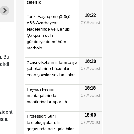
zəfəri idi
18:22
Tarixi Vaşinqton görüşü:
07 Avqust
ABŞ-Azərbaycan
u
əlaqələrində və Cənubi
Qafqazın sülh
gündəliyində mühüm
mərhələ
ı. Bu
18:20
Xarici ölkələrin informasiya
dirdi.
07 Avqust
şəbəkələrinə hücumlar
i
edən şəxslər saxlanılıblar
18:18
Heyvan kəsimi
07 Avqust
məntəqələrində
monitorinqlər aparılıb
i
zident
18:00
Professor: Süni
dır.
07 Avqust
texnologiyalar dilin
qarşısında aciz qala bilər