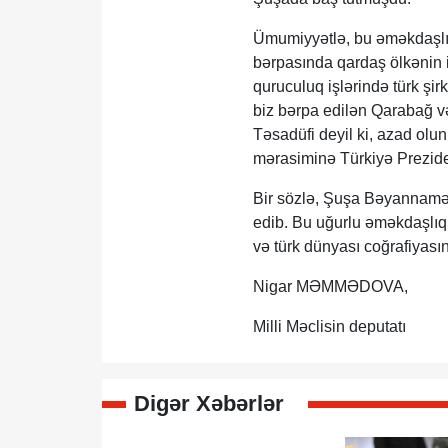
Ümumiyyətlə, bu əməkdaşlı
bərpasında qardaş ölkənin i
quruculuq işlərində türk şirk
biz bərpa edilən Qarabağ v
Təsadüfi deyil ki, azad olu
mərasiminə Türkiyə Prezide
Bir sözlə, Şuşa Bəyannaməs
edib. Bu uğurlu əməkdaşlıq 
və türk dünyası coğrafiyasın
Nigar MƏMMƏDOVA,
Milli Məclisin deputatı
Digər Xəbərlər