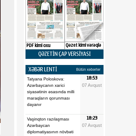
Qəzet kimi vərəqlə
PDF kimi oxu
QƏZETİN ÇAP VERSİYASI
XƏBƏR LENTİ
Bütün xəbərlər
18:53
Tatyana Poloskova:
07 Avqust
Azərbaycanın xarici
siyasətinin əsasında milli
maraqların qorunması
dayanır
18:23
Vaşinqton razılaşması
07 Avqust
Azərbaycan
diplomatiyasının növbəti