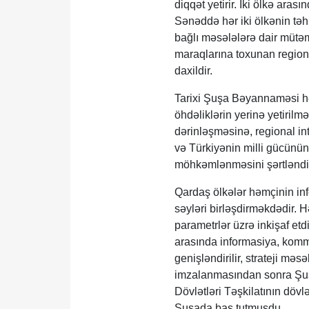
diqqət yetirir. İki ölkə ar
Sənəddə hər iki ölkənin təhl
bağlı məsələlərə dair mütəma
maraqlarına toxunan regiona
daxildir.
Tarixi Şuşa Bəyannaməsi hə
öhdəliklərin yerinə yetiril
dərinləşməsinə, regional in
və Türkiyənin milli gücünü
möhkəmlənməsini şərtləndir
Qardaş ölkələr həmçinin inf
səyləri birləşdirməkdədir. H
parametrlər üzrə inkişaf etd
arasında informasiya, kommu
genişləndirilir, strateji mə
imzalanmasından sonra Şuşa
Dövlətləri Təşkilatının dövl
Şuşada baş tutmuşdu.