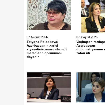
07 Avqust 2026
07 Avqust 2026
Tatyana Poloskova:
Vaşinqton razılaş
Azərbaycanın xarici
Azərbaycan
siyasətinin əsasında milli
diplomatiyasının 
maraqların qorunması
zəfəri idi
dayanır