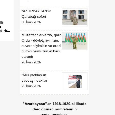
“AZƏRBAYCAN”ın
Qarabağ səfəri
li
30 İyun 2026
ı
rir...
Müzəffər Sərkərdə, qalib
Ordu - dövlətçiliyimizin,
suverenliyimizin və ərazi
bütövlüyümüzün etibarlı
qarantı
26 İyun 2026
“Milli yaddaş"ın
yaddaşındakılar
25 İyun 2026
"Azərbaycan"-ın 1918-1920-ci illərdə
dərc olunan nömrələrinin
transliterasiyası