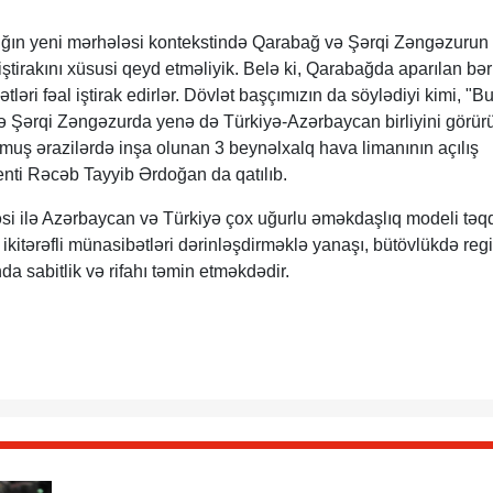
ğın yeni mərhələsi kontekstində Qarabağ və Şərqi Zəngəzurun
ştirakını xüsusi qeyd etməliyik. Belə ki, Qarabağda aparılan bə
ətləri fəal iştirak edirlər. Dövlət başçımızın da söylədiyi kimi, "B
ə Şərqi Zəngəzurda yenə də Türkiyə-Azərbaycan birliyini görürü
nmuş ərazilərdə inşa olunan 3 beynəlxalq hava limanının açılış
nti Rəcəb Tayyib Ərdoğan da qatılıb.
i ilə Azərbaycan və Türkiyə çox uğurlu əməkdaşlıq modeli təq
ikitərəfli münasibətləri dərinləşdirməklə yanaşı, bütövlükdə re
da sabitlik və rifahı təmin etməkdədir.