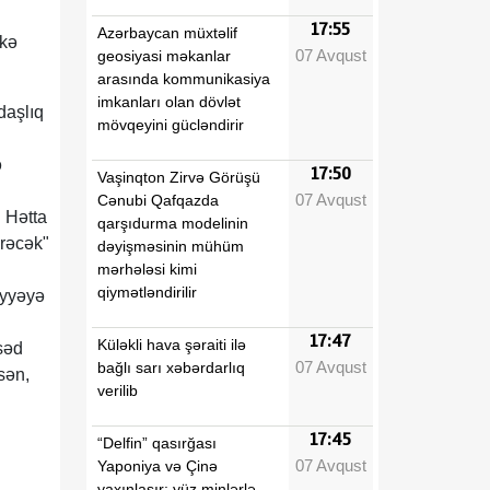
17:55
Azərbaycan müxtəlif
lkə
07 Avqust
geosiyasi məkanlar
arasında kommunikasiya
imkanları olan dövlət
daşlıq
mövqeyini gücləndirir
ə
17:50
Vaşinqton Zirvə Görüşü
07 Avqust
Cənubi Qafqazda
. Hətta
qarşıdurma modelinin
erəcək"
dəyişməsinin mühüm
mərhələsi kimi
qiymətləndirilir
iyyəyə
17:47
Küləkli hava şəraiti ilə
səd
07 Avqust
bağlı sarı xəbərdarlıq
sən,
verilib
17:45
“Delfin” qasırğası
07 Avqust
Yaponiya və Çinə
yaxınlaşır: yüz minlərlə