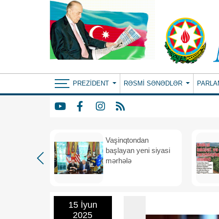
PREZIDENT
RƏSMI SƏNƏDLƏR
PARLA
rdən
Vaşinqtondan
hə
başlayan yeni siyasi
mərhələ
15 İyun
2025