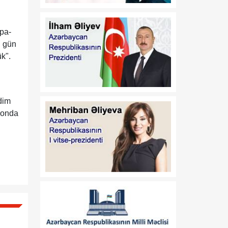
17:32
Orta Dəhlizin strateji
07 Avqust
elementinə çevrilən
rpa-
Zəngəzur dəhlizi: Birillik
Vaşinqton diplomatiyasının
u gün
uğurları
k".
17:30
Trans-Xəzər fiber-optik
07 Avqust
xətti Azərbaycanı
Avrasiyanın rəqəmsal
dim
körpüsünə çevirir
gionda
16:34
Ukraynalı ekspert:
07 Avqust
Azərbaycan xarici
siyasətinin əsas
prioritetinin yalnız milli
maraqların qorunması
olduğunu nümayiş etdirir
16:30
“Vətən” jurnalı: Özbəkistan
07 Avqust
və Azərbaycan: Müttəfiqlik