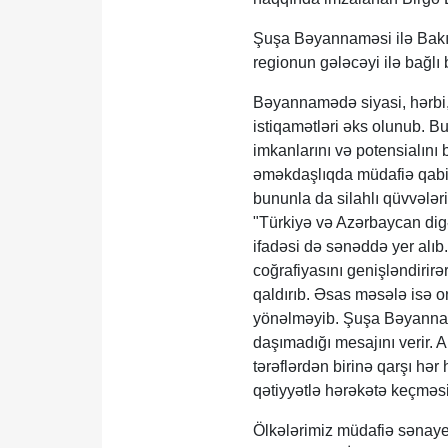
Şuşa Bəyannaməsi ilə Bakı-A
regionun gələcəyi ilə bağlı 
Bəyannamədə siyasi, hərbi, 
istiqamətləri əks olunub. Bu
imkanlarını və potensialını
əməkdaşlıqda müdafiə qabili
bununla da silahlı qüvvələrim
"Türkiyə və Azərbaycan digər
ifadəsi də sənəddə yer alıb
coğrafiyasını genişləndirir
qaldırıb. Əsas məsələ isə o
yönəlməyib. Şuşa Bəyannam
daşımadığı mesajını verir
tərəflərdən birinə qarşı hər
qətiyyətlə hərəkətə keçməsi
Ölkələrimiz müdafiə sənaye