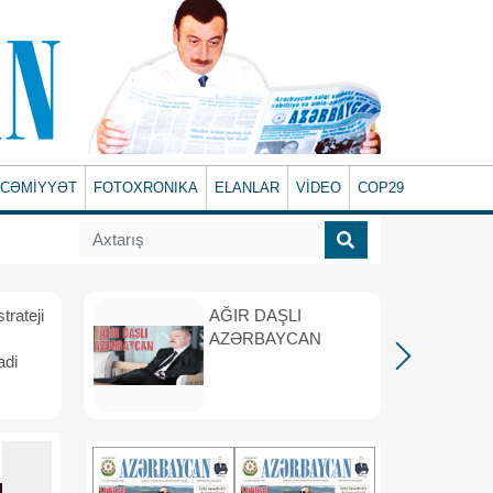
CƏMİYYƏT
FOTOXRONIKA
ELANLAR
VİDEO
COP29
rateji
AĞIR DAŞLI
AZƏRBAYCAN
adi