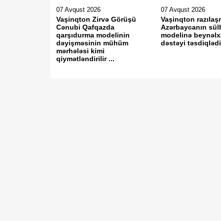
07 Avqust 2026
07 Avqust 2026
Vaşinqton Zirvə Görüşü
Vaşinqton razılaş
Cənubi Qafqazda
Azərbaycanın sül
qarşıdurma modelinin
modelinə beynəlx
dəyişməsinin mühüm
dəstəyi təsdiqləd
mərhələsi kimi
qiymətləndirilir ...