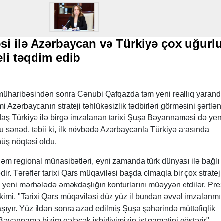
 ilə Azərbaycan və Türkiyə çox uğurl
li təqdim edib
 müharibəsindən sonra Cənubi Qafqazda tam yeni reallıq yarand
i Azərbaycanın strateji təhlükəsizlik tədbirləri görməsini şərtlən
daş Türkiyə ilə birgə imzalanan tarixi Şuşa Bəyannaməsi də yen
. Bu sənəd, təbii ki, ilk növbədə Azərbaycanla Türkiyə arasında
ş nöqtəsi oldu.
əm regional münasibətləri, eyni zamanda türk dünyası ilə bağlı
r. Tərəflər tarixi Qars müqaviləsi başda olmaqla bir çox stratej
 yeni mərhələdə əməkdaşlığın konturlarını müəyyən etdilər. Pre
 kimi, "Tarixi Qars müqaviləsi düz yüz il bundan əvvəl imzalanmış
ıyır. Yüz ildən sonra azad edilmiş Şuşa şəhərində müttəfiqlik
yannamə bizim gələcək işbirliyimizin istiqamətini göstərir".