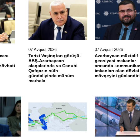
07 Avqust 2026
07 Avqust 2026
ması
Tarixi Vaşinqton görüşü:
Azərbaycan müxtəlif
ABŞ-Azərbaycan
geosiyasi məkanlar
növbəti
əlaqələrində və Cənubi
arasında kommunika
Qafqazın sülh
imkanları olan dövlət
gündəliyində mühüm
mövqeyini gücləndir
mərhələ