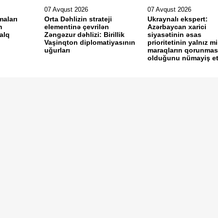
07 Avqust 2026
07 Avqust 2026
maları
Orta Dəhlizin strateji
Ukraynalı ekspert:
h
elementinə çevrilən
Azərbaycan xarici
alq
Zəngəzur dəhlizi: Birillik
siyasətinin əsas
i
Vaşinqton diplomatiyasının
prioritetinin yalnız mil
uğurları
maraqların qorunmas
olduğunu nümayiş etdi