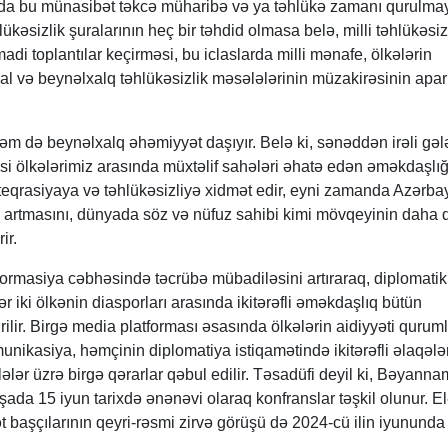
asında bu münasibət təkcə müharibə və ya təhlükə zamanı qurulmay
ükəsizlik şuralarının heç bir təhdid olmasa belə, milli təhlükəsiz
di toplantılar keçirməsi, bu iclaslarda milli mənafe, ölkələrin
l və beynəlxalq təhlükəsizlik məsələlərinin müzakirəsinin apar
m də beynəlxalq əhəmiyyət daşıyır. Belə ki, sənəddən irəli gəl
məsi ölkələrimiz arasında müxtəlif sahələri əhatə edən əməkdaşlığ
teqrasiyaya və təhlükəsizliyə xidmət edir, eyni zamanda Azərba
n artmasını, dünyada söz və nüfuz sahibi kimi mövqeyinin daha 
ir.
ormasiya cəbhəsində təcrübə mübadiləsini artıraraq, diplomatik
ər iki ölkənin diasporları arasında ikitərəfli əməkdaşlıq bütün
irilir. Birgə media platforması əsasında ölkələrin aidiyyəti quruml
nikasiya, həmçinin diplomatiya istiqamətində ikitərəfli əlaqələ
sələlər üzrə birgə qərarlar qəbul edilir. Təsadüfi deyil ki, Bəyann
da 15 iyun tarixdə ənənəvi olaraq konfranslar təşkil olunur. E
ət başçılarının qeyri-rəsmi zirvə görüşü də 2024-cü ilin iyunund