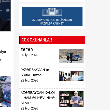
münasibətlərindən
inteqrasiyaya
16:29
Kənd Təsərrüfatı
07 Avqust
Nazirliyinin vəzifəli şəxsləri
Qax və Balakən
rayonlarından olan
ÇOX OXUNANLAR
vətəndaşlarla görüşüb
ZƏFƏR
16:28
siya
Azərbaycanın bank
30 İyul 2026
07 Avqust
sektoru “Moody’s”dən
ir
müsbət qiymət alıb
"AZƏRBAYCAN"ın
16:27
Azərbaycan və
"Zəfər" imzası
07 Avqust
Ermənistan arasında sülh
22 İyul 2026
Cənubi Qafqaz üçün yeni
inkişaf mərhələsinin
AZƏRBAYCAN XALQI
əsasını qoya bilər
İLHAM ƏLİYEVİ NİYƏ
SEVİR
22 İyul 2026