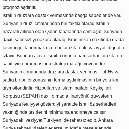
proqnozlaşdırılır.
İsrailin druzlara dəstək verməsində başqa səbəblər də var.
Suriyanın druz icmalarından biri faktiki olaraq İsrailin
nəzarəti altında olan Qolan təpələrində cəmləşib. Suriyada
daxili sabitsizliyi nəzərə alaraq, İsrail imkan daxilində orada
təsirini gücləndirmək üçün bu ərazilərdəki vəziyyəti diqqətlə
izləyir. Bundan əlavə, İsrailin onunla həmsərhəd ərazilərdə
sabitliyin qorunmasında strateji marağı mövcuddur.
Suriyanın cənubunda druzlara dəstək verilməsi Təl-Əvivə
sadiq bir bufer zonasının formalaşdırılmasının bir yolu kimi
qiymətləndirilir. Hizbullah və İslam İnqilabı Keşikçiləri
Korpusu (SEPAH) daxil olmaqla, İranyönlü qüvvələrin
Suriyada fəaliyyət göstərdiyi şəraitdə İsrail öz sərhədləri
yaxınlığında təsirlərini minimuma endirməyə çalışır.
Suriyadakı vəziyyət Türkiyəni də rahatsız edib. Ankara
Suriya rəhbərliyi tələb edərsə, müdafiə məsələlərində