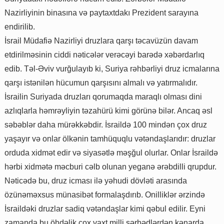
Nazirliyinin binasına və paytaxtdakı Prezident sarayına
endirilib.
İsrail Müdafiə Nazirliyi druzlara qarşı təcavüzün davam
etdirilməsinin ciddi nəticələr verəcəyi barədə xəbərdarlıq
edib. Təl-Əviv vurğulayıb ki, Suriya rəhbərliyi druz icmalarına
qarşı istənilən hücumun qarşısını almalı və yatırmalıdır.
İsrailin Suriyada druzları qorumaqda maraqlı olması dini
azlıqlarla həmrəyliyin təzahürü kimi görünə bilər. Ancaq əsl
səbəblər daha mürəkkəbdir. İsraildə 100 mindən çox druz
yaşayır və onlar ölkənin tamhüquqlu vətəndaşlarıdır: druzlar
orduda xidmət edir və siyasətlə məşğul olurlar. Onlar İsraildə
hərbi xidmətə məcburi cəlb olunan yeganə ərəbdilli qrupdur.
Nəticədə bu, druz icması ilə yəhudi dövləti arasında
özünəməxsus münasibət formalaşdırıb. Onilliklər ərzində
İsraildəki druzlar sadiq vətəndaşlar kimi qəbul edilir. Eyni
zamanda bu öhdəlik çox vaxt milli sərhədlərdən kənarda