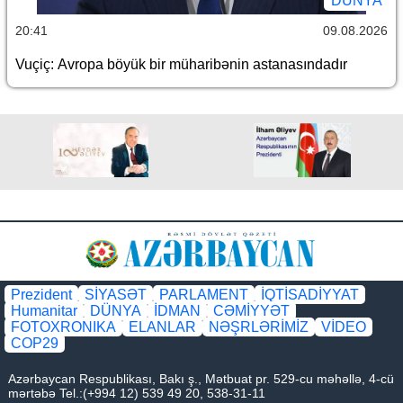
DÜNYA
20:41
09.08.2026
Vuçiç: Avropa böyük bir müharibənin astanasındadır
Prezident
SİYASƏT
PARLAMENT
İQTİSADİYYAT
Humanitar
DÜNYA
İDMAN
CƏMİYYƏT
FOTOXRONIKA
ELANLAR
NƏŞRLƏRİMİZ
VİDEO
COP29
Azərbaycan Respublikası, Bakı ş., Mətbuat pr. 529-cu məhəllə, 4-cü
mərtəbə Tel.:(+994 12) 539 49 20, 538-31-11