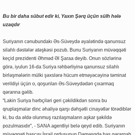
Bu bir daha sübut edir ki, Yaxın Şərq üçün sülh hələ
uzaqdır
Suriyanın cənubundakı Əs-Süveydə əyalətində qanunsuz
silahlı dəstələr atəşkəsi pozub. Bunu Suriyanın müvəqqəti
keçid prezidenti Əhməd Əl Şaraa deyib. Onun sözlərinə
görə, iyulun 16-da Suriya rəhbərliyinə qanunsuz silahlı
birləşmələrin mülki şəxslərə hücum etməyəcəyinə təminat
verildiyi üçün o, qoşunları Əs-Süveydədən çıxarmaq
qərarına gəlib.
“Lakin Suriya hərbçiləri geri çəkildikdən sonra bu
qruplaşmalar dinc əhaliyə qarşı dəhşətli cinayətlər törədiblər
ki, bu da əldə olunmuş razılaşmaların aşkar şəkildə
pozulmasıdır”, - SANA agentliyi belə qeyd edib. Suriyanın
müvəqqəti başçısı İsrail ordusunun Dəməşqdə baş qərargah