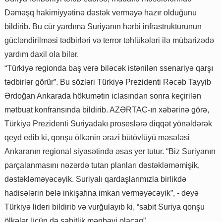
Dəməşq hakimiyyətinə dəstək verməyə hazır olduğunu
bildirib. Bu cür yardıma Suriyanın hərbi infrastrukturunun
gücləndirilməsi tədbirləri və terror təhlükələri ilə mübarizədə
yardım daxil ola bilər.
“Türkiyə regionda baş verə biləcək istənilən ssenariyə qarşı
tədbirlər görür”. Bu sözləri Türkiyə Prezidenti Rəcəb Tayyib
Ərdoğan Ankarada hökumətin iclasından sonra keçirilən
mətbuat konfransında bildirib. AZƏRTAC-ın xəbərinə görə,
Türkiyə Prezidenti Suriyadakı proseslərə diqqət yönəldərək
qeyd edib ki, qonşu ölkənin ərazi bütövlüyü məsələsi
Ankaranın regional siyasətində əsas yer tutur. “Biz Suriyanın
parçalanmasını nəzərdə tutan planları dəstəkləməmişik,
dəstəkləməyəcəyik. Suriyalı qardaşlarımızla birlikdə
hadisələrin belə inkişafına imkan verməyəcəyik”, - deyə
Türkiyə lideri bildirib və vurğulayıb ki, “sabit Suriya qonşu
ölkələr üçün də sabitlik mənbəyi olacaq”.