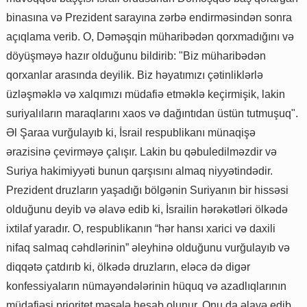
binasına və Prezident sarayına zərbə endirməsindən sonra
açıqlama verib. O, Dəməşqin müharibədən qorxmadığını və
döyüşməyə hazır olduğunu bildirib: "Biz müharibədən
qorxanlar arasında deyilik. Biz həyatımızı çətinliklərlə
üzləşməklə və xalqımızı müdafiə etməklə keçirmişik, lakin
suriyalıların maraqlarını xaos və dağıntıdan üstün tutmuşuq".
Əl Şaraa vurğulayıb ki, İsrail respublikanı münaqişə
ərazisinə çevirməyə çalışır. Lakin bu qəbuledilməzdir və
Suriya hakimiyyəti bunun qarşısını almaq niyyətindədir.
Prezident druzların yaşadığı bölgənin Suriyanın bir hissəsi
olduğunu deyib və əlavə edib ki, İsrailin hərəkətləri ölkədə
ixtilaf yaradır. O, respublikanın “hər hansı xarici və daxili
nifaq salmaq cəhdlərinin” əleyhinə olduğunu vurğulayıb və
diqqətə çatdırıb ki, ölkədə druzların, eləcə də digər
konfessiyaların nümayəndələrinin hüquq və azadlıqlarının
müdafiəsi prioritet məsələ hesab olunur. Onu da əlavə edib