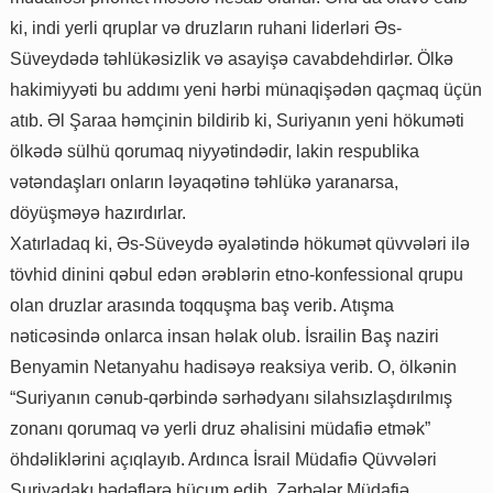
ki, indi yerli qruplar və druzların ruhani liderləri Əs-
Süveydədə təhlükəsizlik və asayişə cavabdehdirlər. Ölkə
hakimiyyəti bu addımı yeni hərbi münaqişədən qaçmaq üçün
atıb. Əl Şaraa həmçinin bildirib ki, Suriyanın yeni hökuməti
ölkədə sülhü qorumaq niyyətindədir, lakin respublika
vətəndaşları onların ləyaqətinə təhlükə yaranarsa,
döyüşməyə hazırdırlar.
Xatırladaq ki, Əs-Süveydə əyalətində hökumət qüvvələri ilə
tövhid dinini qəbul edən ərəblərin etno-konfessional qrupu
olan druzlar arasında toqquşma baş verib. Atışma
nəticəsində onlarca insan həlak olub. İsrailin Baş naziri
Benyamin Netanyahu hadisəyə reaksiya verib. O, ölkənin
“Suriyanın cənub-qərbində sərhədyanı silahsızlaşdırılmış
zonanı qorumaq və yerli druz əhalisini müdafiə etmək”
öhdəliklərini açıqlayıb. Ardınca İsrail Müdafiə Qüvvələri
Suriyadakı hədəflərə hücum edib. Zərbələr Müdafiə