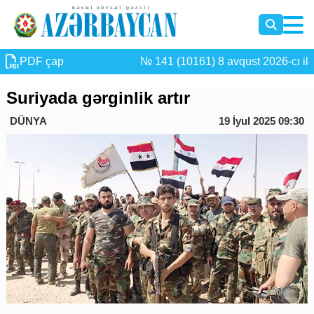
PDF çap
№ 141 (10161) 8 avqust 2026-cı il
Suriyada gərginlik artır
DÜNYA
19 İyul 2025 09:30