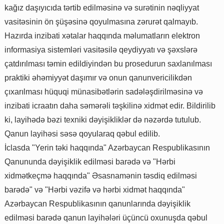
kağız daşıyıcıda tərtib edilməsinə və surətinin nəqliyyat
vasitəsinin ön şüşəsinə qoyulmasına zərurət qalmayıb.
Hazırda inzibati xətalar haqqında məlumatların elektron
informasiya sistemləri vasitəsilə qeydiyyatı və şəxslərə
çatdırılması təmin edildiyindən bu prosedurun saxlanılması
praktiki əhəmiyyət daşımır və onun qanunvericilikdən
çıxarılması hüquqi münasibətlərin sadələşdirilməsinə və
inzibati icraatın daha səmərəli təşkilinə xidmət edir. Bildirilib
ki, layihədə bəzi texniki dəyişikliklər də nəzərdə tutulub.
Qanun layihəsi səsə qoyularaq qəbul edilib.
İclasda "Yerin təki haqqında" Azərbaycan Respublikasının
Qanununda dəyişiklik edilməsi barədə və "Hərbi
xidmətkeçmə haqqında" Əsasnamənin təsdiq edilməsi
barədə" və "Hərbi vəzifə və hərbi xidmət haqqında"
Azərbaycan Respublikasının qanunlarında dəyişiklik
edilməsi barədə qanun layihələri üçüncü oxunuşda qəbul