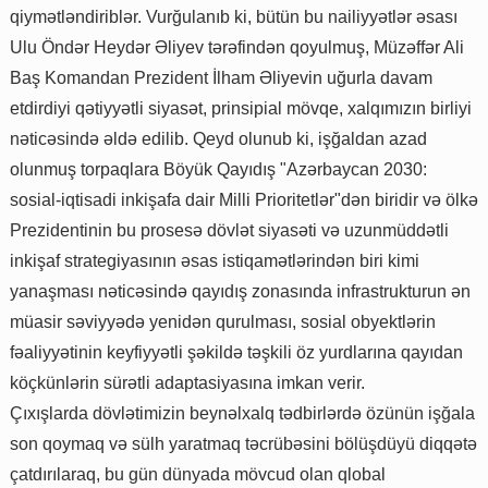
qiymətləndiriblər. Vurğulanıb ki, bütün bu nailiyyətlər əsası
Ulu Öndər Heydər Əliyev tərəfindən qoyulmuş, Müzəffər Ali
Baş Komandan Prezident İlham Əliyevin uğurla davam
etdirdiyi qətiyyətli siyasət, prinsipial mövqe, xalqımızın birliyi
nəticəsində əldə edilib. Qeyd olunub ki, işğaldan azad
olunmuş torpaqlara Böyük Qayıdış "Azərbaycan 2030:
sosial-iqtisadi inkişafa dair Milli Prioritetlər"dən biridir və ölkə
Prezidentinin bu prosesə dövlət siyasəti və uzunmüddətli
inkişaf strategiyasının əsas istiqamətlərindən biri kimi
yanaşması nəticəsində qayıdış zonasında infrastrukturun ən
müasir səviyyədə yenidən qurulması, sosial obyektlərin
fəaliyyətinin keyfiyyətli şəkildə təşkili öz yurdlarına qayıdan
köçkünlərin sürətli adaptasiyasına imkan verir.
Çıxışlarda dövlətimizin beynəlxalq tədbirlərdə özünün işğala
son qoymaq və sülh yaratmaq təcrübəsini bölüşdüyü diqqətə
çatdırılaraq, bu gün dünyada mövcud olan qlobal