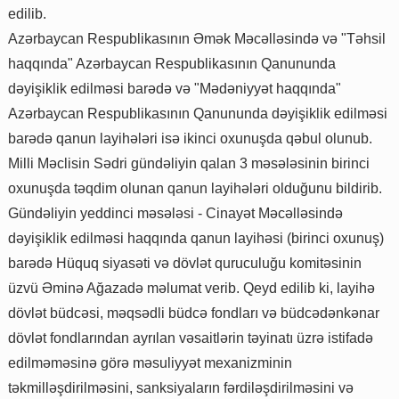
edilib.
Azərbaycan Respublikasının Əmək Məcəlləsində və "Təhsil
haqqında" Azərbaycan Respublikasının Qanununda
dəyişiklik edilməsi barədə və "Mədəniyyət haqqında"
Azərbaycan Respublikasının Qanununda dəyişiklik edilməsi
barədə qanun layihələri isə ikinci oxunuşda qəbul olunub.
Milli Məclisin Sədri gündəliyin qalan 3 məsələsinin birinci
oxunuşda təqdim olunan qanun layihələri olduğunu bildirib.
Gündəliyin yeddinci məsələsi - Cinayət Məcəlləsində
dəyişiklik edilməsi haqqında qanun layihəsi (birinci oxunuş)
barədə Hüquq siyasəti və dövlət quruculuğu komitəsinin
üzvü Əminə Ağazadə məlumat verib. Qeyd edilib ki, layihə
dövlət büdcəsi, məqsədli büdcə fondları və büdcədənkənar
dövlət fondlarından ayrılan vəsaitlərin təyinatı üzrə istifadə
edilməməsinə görə məsuliyyət mexanizminin
təkmilləşdirilməsini, sanksiyaların fərdiləşdirilməsini və