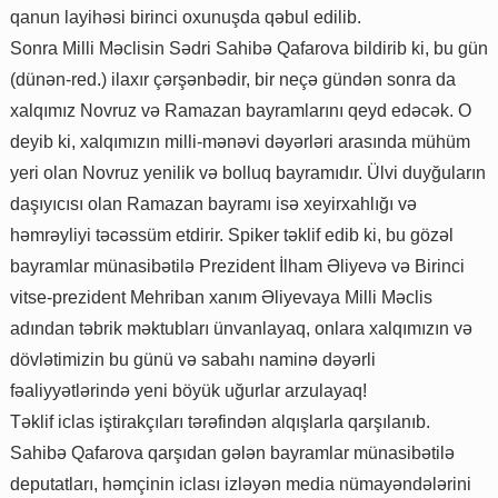
qanun layihəsi birinci oxunuşda qəbul edilib.
Sonra Milli Məclisin Sədri Sahibə Qafarova bildirib ki, bu gün
(dünən-red.) ilaxır çərşənbədir, bir neçə gündən sonra da
xalqımız Novruz və Ramazan bayramlarını qeyd edəcək. O
deyib ki, xalqımızın milli-mənəvi dəyərləri arasında mühüm
yeri olan Novruz yenilik və bolluq bayramıdır. Ülvi duyğuların
daşıyıcısı olan Ramazan bayramı isə xeyirxahlığı və
həmrəyliyi təcəssüm etdirir. Spiker təklif edib ki, bu gözəl
bayramlar münasibətilə Prezident İlham Əliyevə və Birinci
vitse-prezident Mehriban xanım Əliyevaya Milli Məclis
adından təbrik məktubları ünvanlayaq, onlara xalqımızın və
dövlətimizin bu günü və sabahı naminə dəyərli
fəaliyyətlərində yeni böyük uğurlar arzulayaq!
Təklif iclas iştirakçıları tərəfindən alqışlarla qarşılanıb.
Sahibə Qafarova qarşıdan gələn bayramlar münasibətilə
deputatları, həmçinin iclası izləyən media nümayəndələrini