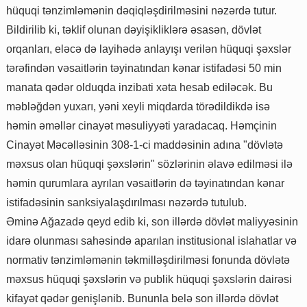
hüquqi tənzimləmənin dəqiqləşdirilməsini nəzərdə tutur.
Bildirilib ki, təklif olunan dəyişikliklərə əsasən, dövlət
orqanları, eləcə də layihədə anlayışı verilən hüquqi şəxslər
tərəfindən vəsaitlərin təyinatından kənar istifadəsi 50 min
manata qədər olduqda inzibati xəta hesab ediləcək. Bu
məbləğdən yuxarı, yəni xeyli miqdarda törədildikdə isə
həmin əməllər cinayət məsuliyyəti yaradacaq. Həmçinin
Cinayət Məcəlləsinin 308-1-ci maddəsinin adına "dövlətə
məxsus olan hüquqi şəxslərin" sözlərinin əlavə edilməsi ilə
həmin qurumlara ayrılan vəsaitlərin də təyinatından kənar
istifadəsinin sanksiyalaşdırılması nəzərdə tutulub.
Əminə Ağazadə qeyd edib ki, son illərdə dövlət maliyyəsinin
idarə olunması sahəsində aparılan institusional islahatlar və
normativ tənzimləmənin təkmilləşdirilməsi fonunda dövlətə
məxsus hüquqi şəxslərin və publik hüquqi şəxslərin dairəsi
kifayət qədər genişlənib. Bununla belə son illərdə dövlət