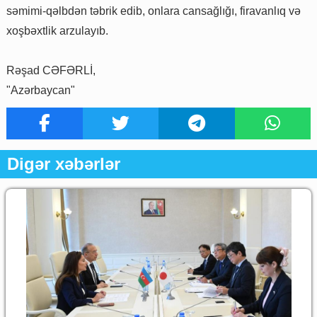
səmimi-qəlbdən təbrik edib, onlara cansağlığı, firavanlıq və
xoşbəxtlik arzulayıb.
Rəşad CƏFƏRLİ,
"Azərbaycan"
Digər xəbərlər