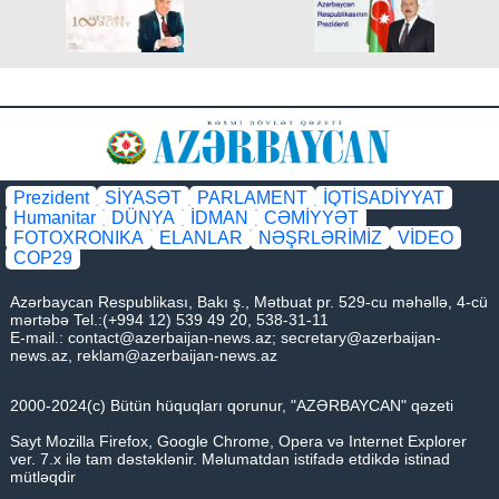
Prezident
SİYASƏT
PARLAMENT
İQTİSADİYYAT
Humanitar
DÜNYA
İDMAN
CƏMİYYƏT
FOTOXRONIKA
ELANLAR
NƏŞRLƏRİMİZ
VİDEO
COP29
Azərbaycan Respublikası, Bakı ş., Mətbuat pr. 529-cu məhəllə, 4-cü
mərtəbə Tel.:(+994 12) 539 49 20, 538-31-11
E-mail.:
contact@azerbaijan-news.az
;
secretary@azerbaijan-
news.az
,
reklam@azerbaijan-news.az
2000-2024(c) Bütün hüquqları qorunur, "AZƏRBAYCAN" qəzeti
Sayt Mozilla Firefox, Google Chrome, Opera və Internet Explorer
ver. 7.x ilə tam dəstəklənir. Məlumatdan istifadə etdikdə istinad
mütləqdir