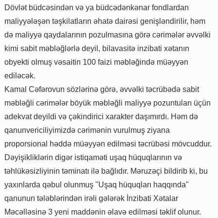
Dövlət büdcəsindən və ya büdcədənkənar fondlardan
maliyyələşən təşkilatların əhatə dairəsi genişləndirilir, həm
də maliyyə qaydalarının pozulmasına görə cərimələr əvvəlki
kimi sabit məbləğlərlə deyil, bilavasitə inzibati xətanın
obyekti olmuş vəsaitin 100 faizi məbləğində müəyyən
ediləcək.
Kamal Cəfərovun sözlərinə görə, əvvəlki təcrübədə sabit
məbləğli cərimələr böyük məbləğli maliyyə pozuntuları üçün
adekvat deyildi və çəkindirici xarakter daşımırdı. Həm də
qanunvericiliyimizdə cərimənin vurulmuş ziyana
proporsional həddə müəyyən edilməsi təcrübəsi mövcuddur.
Dəyişikliklərin digər istiqaməti uşaq hüquqlarının və
təhlükəsizliyinin təminatı ilə bağlıdır. Məruzəçi bildirib ki, bu
yaxınlarda qəbul olunmuş "Uşaq hüquqları haqqında"
qanunun tələblərindən irəli gələrək İnzibati Xətalar
Məcəlləsinə 3 yeni maddənin əlavə edilməsi təklif olunur.