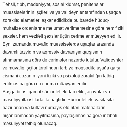
Təhsil, tibb, mədəniyyət, sosial xidmət, penitensiar
müəssisələrinin işçiləri və ya valideynlər tərəfindən uşaqda
zorakılıq əlamətləri aşkar edildikdə bu barədə hüquq-
mühafizə orqanlarına məlumat verilməməsinə görə həm fiziki
şəxslər, həm vəzifəli şəxslər üçün cərimələr müəyyən edilir.
Eyni zamanda müvafiq müəssisələrdə uşaqlar arasında
davamlı təzyiqin və aqressiv davranışın qarşısının
alınmamasına görə də cərimələr nəzərdə tutulur. Valideynlər
və müvafiq işçilər tərəfindən tərbiyə məqsədilə uşağa qarşı
cismani cəzanın, yəni fiziki və psixoloji zorakılığın tətbiq
edilməsinə görə də cərimə müəyyən edilir.
Başqa bir istiqamət süni intellektdən etik çərçivələr və
məsuliyyətlə istifadə ilə bağlıdır. Süni intellekt vasitəsilə
hazırlanan və kütləvi nümayiş etdirilən materialların
nişanlanmadan yayılmasına, paylaşılmasına görə inzibati
məsuliyyət tətbiq olunacaq.