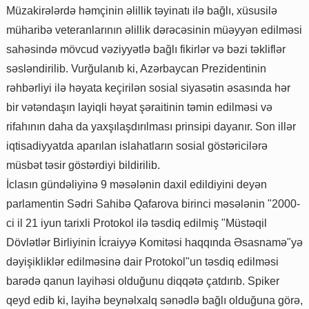
Müzakirələrdə həmçinin əlillik təyinatı ilə bağlı, xüsusilə
müharibə veteranlarının əlillik dərəcəsinin müəyyən edilməsi
sahəsində mövcud vəziyyətlə bağlı fikirlər və bəzi təkliflər
səsləndirilib. Vurğulanıb ki, Azərbaycan Prezidentinin
rəhbərliyi ilə həyata keçirilən sosial siyasətin əsasında hər
bir vətəndaşın layiqli həyat şəraitinin təmin edilməsi və
rifahının daha da yaxşılaşdırılması prinsipi dayanır. Son illər
iqtisadiyyatda aparılan islahatların sosial göstəricilərə
müsbət təsir göstərdiyi bildirilib.
İclasın gündəliyinə 9 məsələnin daxil edildiyini deyən
parlamentin Sədri Sahibə Qafarova birinci məsələnin "2000-
ci il 21 iyun tarixli Protokol ilə təsdiq edilmiş "Müstəqil
Dövlətlər Birliyinin İcraiyyə Komitəsi haqqında Əsasnamə"yə
dəyişikliklər edilməsinə dair Protokol"un təsdiq edilməsi
barədə qanun layihəsi olduğunu diqqətə çatdırıb. Spiker
qeyd edib ki, layihə beynəlxalq sənədlə bağlı olduğuna görə,