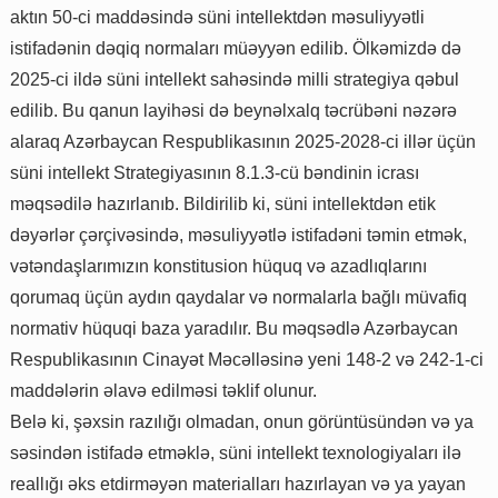
aktın 50-ci maddəsində süni intellektdən məsuliyyətli
istifadənin dəqiq normaları müəyyən edilib. Ölkəmizdə də
2025-ci ildə süni intellekt sahəsində milli strategiya qəbul
edilib. Bu qanun layihəsi də beynəlxalq təcrübəni nəzərə
alaraq Azərbaycan Respublikasının 2025-2028-ci illər üçün
süni intellekt Strategiyasının 8.1.3-cü bəndinin icrası
məqsədilə hazırlanıb. Bildirilib ki, süni intellektdən etik
dəyərlər çərçivəsində, məsuliyyətlə istifadəni təmin etmək,
vətəndaşlarımızın konstitusion hüquq və azadlıqlarını
qorumaq üçün aydın qaydalar və normalarla bağlı müvafiq
normativ hüquqi baza yaradılır. Bu məqsədlə Azərbaycan
Respublikasının Cinayət Məcəlləsinə yeni 148-2 və 242-1-ci
maddələrin əlavə edilməsi təklif olunur.
Belə ki, şəxsin razılığı olmadan, onun görüntüsündən və ya
səsindən istifadə etməklə, süni intellekt texnologiyaları ilə
reallığı əks etdirməyən materialları hazırlayan və ya yayan