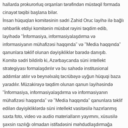
hallarda prokurorluq orqanları tərəfindən müstəqil formada
cinayət təqibi başlana bilər.
İnsan hüquqları komitəsinin sədri Zahid Oruc layihə ilə bağlı
rəhbərlik etdiyi komitənin müsbət rəyini təqdim edib,
layihədə "İnformasiya, informasiyalaşdırma və
informasiyanın mühafizəsi haqqında" və "Media haqqında"
qanunlara təklif olunan dəyişikliklər barədə danışıb.
Komitə sədri bildirib ki, Azərbaycanda süni intellekt
strategiyası formalaşdırılır və bu sahədə institusional
addımlar atılır və beynəlxalq təcrübəyə uyğun hüquqi baza
yaradılır. Müzakirəyə təqdim olunan qanun layihəsində
"İnformasiya, informasiyalaşdırma və informasiyanın
mühafizəsi haqqında" və "Media haqqında" qanunlara təklif
edilən dəyişikliklərdə süni intellekt vasitəsilə hazırlanmış
saxta foto, video və audio materialların yayımını, xüsusilə
şəxsin razılığı olmadan istifadəsini məhdudlaşdırmağa