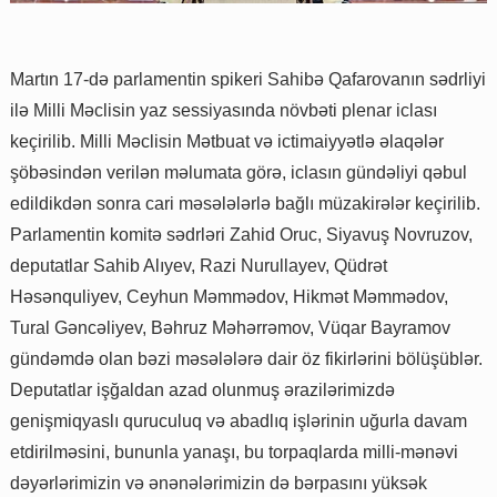
Martın 17-də parlamentin spikeri Sahibə Qafarovanın sədrliyi
ilə Milli Məclisin yaz sessiyasında növbəti plenar iclası
keçirilib. Milli Məclisin Mətbuat və ictimaiyyətlə əlaqələr
şöbəsindən verilən məlumata görə, iclasın gündəliyi qəbul
edildikdən sonra cari məsələlərlə bağlı müzakirələr keçirilib.
Parlamentin komitə sədrləri Zahid Oruc, Siyavuş Novruzov,
deputatlar Sahib Alıyev, Razi Nurullayev, Qüdrət
Həsənquliyev, Ceyhun Məmmədov, Hikmət Məmmədov,
Tural Gəncəliyev, Bəhruz Məhərrəmov, Vüqar Bayramov
gündəmdə olan bəzi məsələlərə dair öz fikirlərini bölüşüblər.
Deputatlar işğaldan azad olunmuş ərazilərimizdə
genişmiqyaslı quruculuq və abadlıq işlərinin uğurla davam
etdirilməsini, bununla yanaşı, bu torpaqlarda milli-mənəvi
dəyərlərimizin və ənənələrimizin də bərpasını yüksək