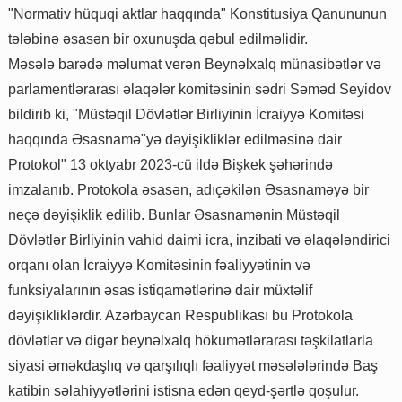
"Normativ hüquqi aktlar haqqında" Konstitusiya Qanununun
tələbinə əsasən bir oxunuşda qəbul edilməlidir.
Məsələ barədə məlumat verən Beynəlxalq münasibətlər və
parlamentlərarası əlaqələr komitəsinin sədri Səməd Seyidov
bildirib ki, "Müstəqil Dövlətlər Birliyinin İcraiyyə Komitəsi
haqqında Əsasnamə"yə dəyişikliklər edilməsinə dair
Protokol" 13 oktyabr 2023-cü ildə Bişkek şəhərində
imzalanıb. Protokola əsasən, adıçəkilən Əsasnaməyə bir
neçə dəyişiklik edilib. Bunlar Əsasnamənin Müstəqil
Dövlətlər Birliyinin vahid daimi icra, inzibati və əlaqələndirici
orqanı olan İcraiyyə Komitəsinin fəaliyyətinin və
funksiyalarının əsas istiqamətlərinə dair müxtəlif
dəyişikliklərdir. Azərbaycan Respublikası bu Protokola
dövlətlər və digər beynəlxalq hökumətlərarası təşkilatlarla
siyasi əməkdaşlıq və qarşılıqlı fəaliyyət məsələlərində Baş
katibin səlahiyyətlərini istisna edən qeyd-şərtlə qoşulur.