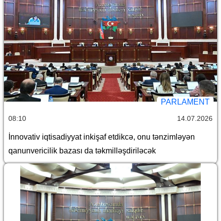
PARLAMENT
08:10
14.07.2026
İnnovativ iqtisadiyyat inkişaf etdikcə, onu tənzimləyən
qanunvericilik bazası da təkmilləşdiriləcək