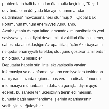
problemlərin həlli baxımdan ötən həftə keçirilmiş "Keçid
dövründə olan dünyada fikir ayrılıqlarının aradan
qaldırılması" mövzusuna həsr olunmuş XIII Qlobal Bakı
Forumunun mühüm əhəmiyyəti vurğulanıb.
Azərbaycanla Avropa İttifaqı arasındakı münasibətlərin yeni
səviyyəyə yüksəldiyini deyən millət vəkilləri ölkəmizlə enerji
sahəsində əməkdaşlığın Avropa İttifaqı üçün Azərbaycanın
nə qədər əhəmiyyətli tərəfdaş olduğunu göstərən amillərdən
biri olduğunu bildiriblər.
Deputatlar habelə süni intellekt vasitəsilə yayılan
informasiya və dezinformasiyaların cəmiyyətlərə təsirindən
danışaraq, hazırda regionda baş verən hadisələr fonunda
informasiya müharibəsinin daha da genişləndiyini qeyd
edərək, bu sahədə təhlükəsizliyin təmin edilməsinin,
bununla bağlı maarifləndirmə işlərinin aparılmasının
vacibliyini vurğulayıblar.