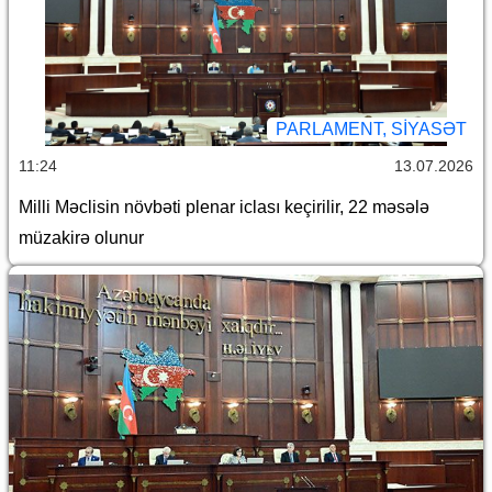
PARLAMENT, SİYASƏT
11:24
13.07.2026
Milli Məclisin növbəti plenar iclası keçirilir, 22 məsələ
müzakirə olunur