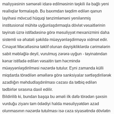
maliyyəsinin səmərəli idarə edilməsinin təşkili ilə bağlı yeni
reallıqlar formalaşıb. Bu baxımdan təqdim edilən qanun
layihəsi mövcud hüquqi tənzimləməni yenilənmiş
institusional mühitə uyğunlaşdırmaqla dövlət vəsaitlərinin
təyinatı üzrə istifadəsinə görə məsuliyyət mexanizmini daha
sistemli və əhatəli şəkildə müəyyənləşdirməyə xidmət edir.
Cinayət Məcəlləsinə təklif olunan dəyişikliklərdə cərimələrin
sabit məbləğlə deyil, vurulmuş zərərə uyğun - təyinatından
kənar istifadə edilən vəsaitin tam həcmində
müəyyənləşdirilməsi nəzərdə tutulur. Eyni zamanda külli
miqdarda törədilən əməllərə görə sanksiyalar sərtləşdirilərək
azadlığın məhdudlaşdırılması cəzası da tətbiq edilən
tədbirlər sırasına daxil edilir.
Bildirilib ki, bundan başqa bu əməli ilk dəfə törədən şəxsin
vurduğu ziyanı tam ödədiyi halda məsuliyyətdən azad
olunmasının nəzərdə tutulması isə cəza siyasətində dövlətin