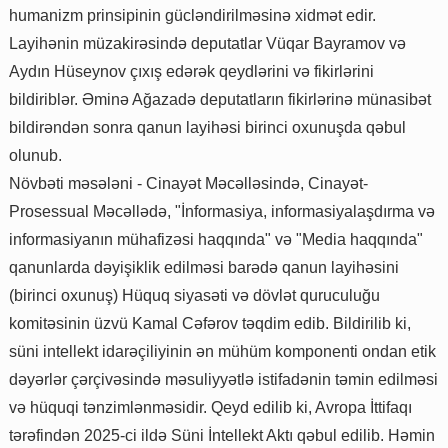
humanizm prinsipinin gücləndirilməsinə xidmət edir.
Layihənin müzakirəsində deputatlar Vüqar Bayramov və
Aydın Hüseynov çıxış edərək qeydlərini və fikirlərini
bildiriblər. Əminə Ağazadə deputatların fikirlərinə münasibət
bildirəndən sonra qanun layihəsi birinci oxunuşda qəbul
olunub.
Növbəti məsələni - Cinayət Məcəlləsində, Cinayət-
Prosessual Məcəllədə, "İnformasiya, informasiyalaşdırma və
informasiyanın mühafizəsi haqqında" və "Media haqqında"
qanunlarda dəyişiklik edilməsi barədə qanun layihəsini
(birinci oxunuş) Hüquq siyasəti və dövlət quruculuğu
komitəsinin üzvü Kamal Cəfərov təqdim edib. Bildirilib ki,
süni intellekt idarəçiliyinin ən mühüm komponenti ondan etik
dəyərlər çərçivəsində məsuliyyətlə istifadənin təmin edilməsi
və hüquqi tənzimlənməsidir. Qeyd edilib ki, Avropa İttifaqı
tərəfindən 2025-ci ildə Süni İntellekt Aktı qəbul edilib. Həmin