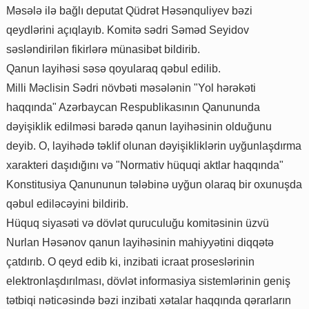
Məsələ ilə bağlı deputat Qüdrət Həsənquliyev bəzi
qeydlərini açıqlayıb. Komitə sədri Səməd Seyidov
səsləndirilən fikirlərə münasibət bildirib.
Qanun layihəsi səsə qoyularaq qəbul edilib.
Milli Məclisin Sədri növbəti məsələnin "Yol hərəkəti
haqqında" Azərbaycan Respublikasının Qanununda
dəyişiklik edilməsi barədə qanun layihəsinin olduğunu
deyib. O, layihədə təklif olunan dəyişikliklərin uyğunlaşdırma
xarakteri daşıdığını və "Normativ hüquqi aktlar haqqında"
Konstitusiya Qanununun tələbinə uyğun olaraq bir oxunuşda
qəbul ediləcəyini bildirib.
Hüquq siyasəti və dövlət quruculuğu komitəsinin üzvü
Nurlan Həsənov qanun layihəsinin mahiyyətini diqqətə
çatdırıb. O qeyd edib ki, inzibati icraat proseslərinin
elektronlaşdırılması, dövlət informasiya sistemlərinin geniş
tətbiqi nəticəsində bəzi inzibati xətalar haqqında qərarların