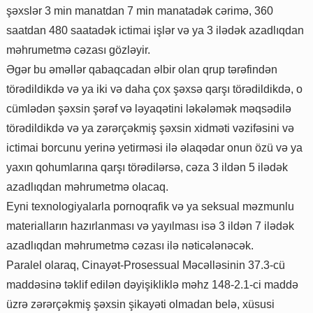
şəxslər 3 min manatdan 7 min manatadək cərimə, 360
saatdan 480 saatadək ictimai işlər və ya 3 ilədək azadlıqdan
məhrumetmə cəzası gözləyir.
Əgər bu əməllər qabaqcadan əlbir olan qrup tərəfindən
törədildikdə və ya iki və daha çox şəxsə qarşı törədildikdə, o
cümlədən şəxsin şərəf və ləyaqətini ləkələmək məqsədilə
törədildikdə və ya zərərçəkmiş şəxsin xidməti vəzifəsini və
ictimai borcunu yerinə yetirməsi ilə əlaqədar onun özü və ya
yaxın qohumlarına qarşı törədilərsə, cəza 3 ildən 5 ilədək
azadlıqdan məhrumetmə olacaq.
Eyni texnologiyalarla pornoqrafik və ya seksual məzmunlu
materialların hazırlanması və yayılması isə 3 ildən 7 ilədək
azadlıqdan məhrumetmə cəzası ilə nəticələnəcək.
Paralel olaraq, Cinayət-Prosessual Məcəlləsinin 37.3-cü
maddəsinə təklif edilən dəyişikliklə məhz 148-2.1-ci maddə
üzrə zərərçəkmiş şəxsin şikayəti olmadan belə, xüsusi