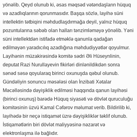
yönəlib. Qeyd olunub ki, əsas məqsəd vətəndaşların hüquq
və azadlıqlarının qorunmasıdır. Başqa sözlə, layihə süni
intellektin tətbiqini məhdudlaşdırmağa deyil, yalnız hüquq
pozuntularına səbəb olan halları tənzimləməyə yönəlib. Yəni
süni intellektdən istifadə etməklə qanunla qadağan
edilməyən yaradıcılıq azadlığına məhdudiyyətlər qoyulmur.
Layihənin müzakirəsində komitə sədri Əli Hüseynlinin,
deputat Razi Nurullayevin fikirləri dinlənildikdən sonra
sənəd səsə qoyularaq birinci oxunuşda qəbul olunub.
Gündəliyin sonuncu məsələsi olan İnzibati Xətalar
Məcəlləsində dəyişiklik edilməsi haqqında qanun layihəsi
(birinci oxunuş) barədə Hüquq siyasəti və dövlət quruculuğu
komitəsinin üzvü Kamal Cəfərov məlumat verib. Bildirilib ki,
layihədə bir neçə istiqamət üzrə dəyişikliklər təklif olunub.
İstiqamətlərin biri dövlət maliyyəsinə nəzarət və
elektronlaşma ilə bağlıdır.