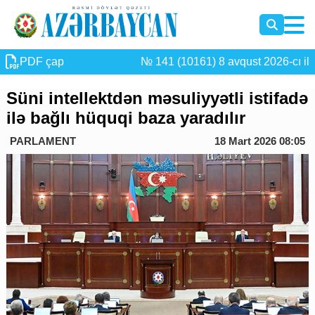
PDF çap
№ 141 (10161) 8 avqust 2026-cı il
Süni intellektdən məsuliyyətli istifadə
ilə bağlı hüquqi baza yaradılır
PARLAMENT
18 Mart 2026 08:05