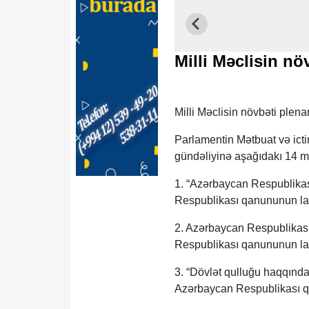
Milli Məclisin nö
Milli Məclisin növbəti plena
Parlamentin Mətbuat və icti
gündəliyinə aşağıdakı 14 mə
1. “Azərbaycan Respublikas
Respublikası qanununun lay
2. Azərbaycan Respublikas
Respublikası qanununun la
3. “Dövlət qulluğu haqqınd
Azərbaycan Respublikası q