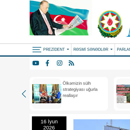
PREZIDENT
RƏSMI SƏNƏDLƏR
PARLA
rdən
Ölkəmizin sülh
hə
strategiyası uğurla
reallaşır
16 İyun
2026