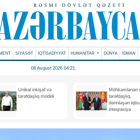
MENT
SİYASƏT
İQTİSADİYYAT
HUMANITAR
DÜNYA
İDMAN
08 Avqust 2026 04:21
Unikal inkişaf və
Möhkəmlənən st
tərəfdaşlıq modeli
tərəfdaşlıq,
dərinləşən iqtis
inteqrasiya