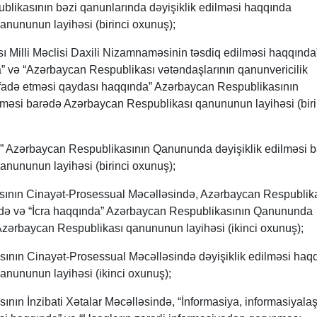
likasının bəzi qanunlarında dəyişiklik edilməsi haqqında
nununun layihəsi (birinci oxunuş);
ı Milli Məclisi Daxili Nizamnaməsinin təsdiq edilməsi haqqında
nda” və “Azərbaycan Respublikası vətəndaşlarının qanunvericilik
fadə etməsi qaydası haqqında” Azərbaycan Respublikasının
ilməsi barədə Azərbaycan Respublikası qanununun layihəsi (biri
” Azərbaycan Respublikasının Qanununda dəyişiklik edilməsi 
nununun layihəsi (birinci oxunuş);
sının Cinayət-Prosessual Məcəlləsində, Azərbaycan Respublik
ndə və “İcra haqqında” Azərbaycan Respublikasının Qanununda
 Azərbaycan Respublikası qanununun layihəsi (ikinci oxunuş);
ının Cinayət-Prosessual Məcəlləsində dəyişiklik edilməsi haq
nununun layihəsi (ikinci oxunuş);
nın İnzibati Xətalar Məcəlləsində, “İnformasiya, informasiyala