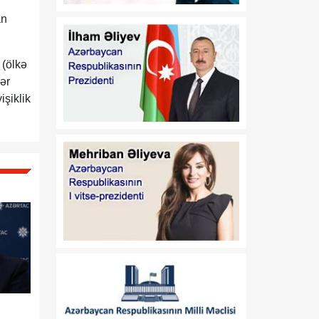
Azərbaycan
an
Respublikasının 2026-cı il
14 iyul tarixli 449-VIIQD
nömrəli Qanununun tətbiqi
 (ölkə
və bununla əlaqədar bəzi
məsələlərin tənzimlənməsi
ər
haqqında
şiklik
01:06
Azərbaycan Beynəlxalq
08 Avqust
İnvestisiya Forumunun
Təşkilat Komitəsinin
yaradılması haqqında
01:04
"Azərbaycan
08 Avqust
Respublikasının Elm və
Təhsil Nazirliyi ilə
Tacikistan Respublikasının
Təhsil və Elm Nazirliyi
arasında illik təhsil
kvotalarının qarşılıqlı
ayrılması haqqında