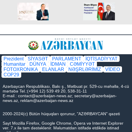
Təşkilatı, BMT-nin Sənaye İnkişafı Təşkilatı, Nüvə Enerjisi
üzrə Beynəlxalq Agentliyi və Nüvə Sınaqlarının Tamamilə
Qadağan Olunması üzrə Müqavilə Təşkilatı yanında daimi
nümayəndəsi vəzifələrindən geri çağırılması haqqında
Prezident
SİYASƏT
PARLAMENT
İQTİSADİYYAT
Humanitar
DÜNYA
İDMAN
CƏMİYYƏT
FOTOXRONIKA
ELANLAR
NƏŞRLƏRİMİZ
VİDEO
COP29
Azərbaycan Respublikası, Bakı ş., Mətbuat pr. 529-cu məhəllə, 4-cü
mərtəbə Tel.:(+994 12) 539 49 20, 538-31-11
E-mail.:
contact@azerbaijan-news.az
;
secretary@azerbaijan-
news.az
,
reklam@azerbaijan-news.az
2000-2024(c) Bütün hüquqları qorunur, "AZƏRBAYCAN" qəzeti
Sayt Mozilla Firefox, Google Chrome, Opera və Internet Explorer
ver. 7.x ilə tam dəstəklənir. Məlumatdan istifadə etdikdə istinad