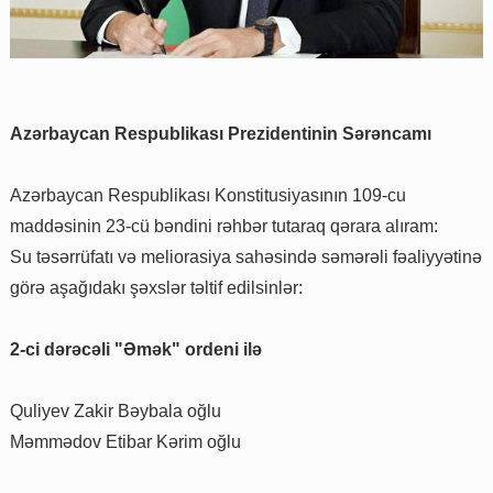
Azərbaycan Respublikası Prezidentinin Sərəncamı
Azərbaycan Respublikası Konstitusiyasının 109-cu
maddəsinin 23-cü bəndini rəhbər tutaraq qərara alıram:
Su təsərrüfatı və meliorasiya sahəsində səmərəli fəaliyyətinə
görə aşağıdakı şəxslər təltif edilsinlər:
2-ci dərəcəli "Əmək" ordeni ilə
Quliyev Zakir Bəybala oğlu
Məmmədov Etibar Kərim oğlu