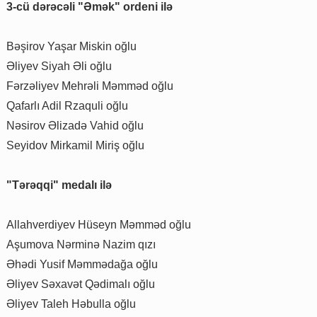
3-cü dərəcəli "Əmək" ordeni ilə
Bəşirov Yaşar Miskin oğlu
Əliyev Siyah Əli oğlu
Fərzəliyev Mehrəli Məmməd oğlu
Qafarlı Adil Rzaquli oğlu
Nəsirov Əlizadə Vahid oğlu
Seyidov Mirkamil Miriş oğlu
"Tərəqqi" medalı ilə
Allahverdiyev Hüseyn Məmməd oğlu
Aşumova Nərminə Nazim qızı
Əhədi Yusif Məmmədağa oğlu
Əliyev Səxavət Qədimalı oğlu
Əliyev Taleh Həbulla oğlu