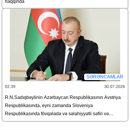
haqqında
SƏRƏNCAMLAR
02:39
30.07.2026
R.N.Sadıqbəylinin Azərbaycan Respublikasının Avstriya
Respublikasında, eyni zamanda Sloveniya
Respublikasında fövqəladə və səlahiyyətli səfiri və
Azərbaycan Respublikasının BMT-nin Vyana şəhərindəki
bölməsində, Avropada Təhlükəsizlik və Əməkdaşlıq