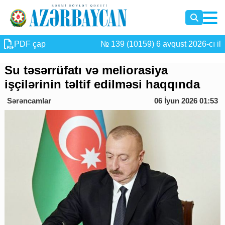
PDF çap
№ 139 (10159) 6 avqust 2026-cı il
Su təsərrüfatı və meliorasiya
işçilərinin təltif edilməsi haqqında
Sərəncamlar
06 İyun 2026 01:53