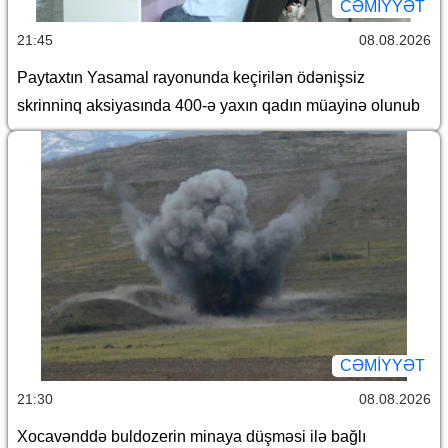
CƏMİYYƏT
21:45
08.08.2026
Paytaxtın Yasamal rayonunda keçirilən ödənişsiz
skrinninq aksiyasında 400-ə yaxın qadın müayinə olunub
CƏMİYYƏT
21:30
08.08.2026
Xocavənddə buldozerin minaya düşməsi ilə bağlı