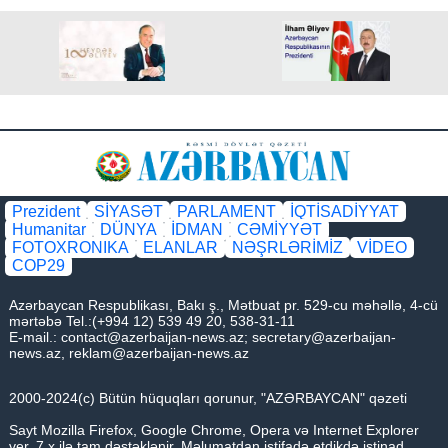
Prezident
SİYASƏT
PARLAMENT
İQTİSADİYYAT
Humanitar
DÜNYA
İDMAN
CƏMİYYƏT
FOTOXRONIKA
ELANLAR
NƏŞRLƏRİMİZ
VİDEO
COP29
Azərbaycan Respublikası, Bakı ş., Mətbuat pr. 529-cu məhəllə, 4-cü
mərtəbə Tel.:(+994 12) 539 49 20, 538-31-11
E-mail.:
contact@azerbaijan-news.az
;
secretary@azerbaijan-
news.az
,
reklam@azerbaijan-news.az
2000-2024(c) Bütün hüquqları qorunur, "AZƏRBAYCAN" qəzeti
Sayt Mozilla Firefox, Google Chrome, Opera və Internet Explorer
ver. 7.x ilə tam dəstəklənir. Məlumatdan istifadə etdikdə istinad