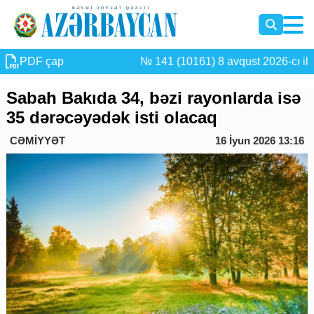
PDF çap
№ 141 (10161) 8 avqust 2026-cı il
Sabah Bakıda 34, bəzi rayonlarda isə
35 dərəcəyədək isti olacaq
CƏMİYYƏT
16 İyun 2026 13:16