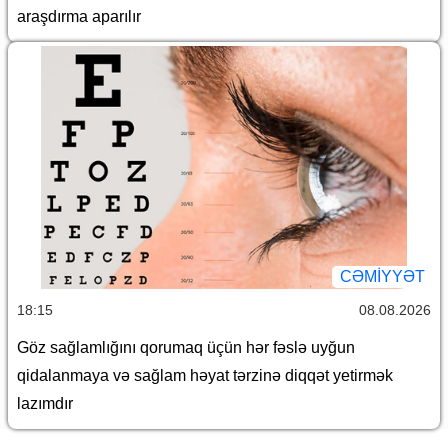
araşdırma aparılır
CƏMİYYƏT
18:15
08.08.2026
Göz sağlamlığını qorumaq üçün hər fəslə uyğun
qidalanmaya və sağlam həyat tərzinə diqqət yetirmək
lazımdır