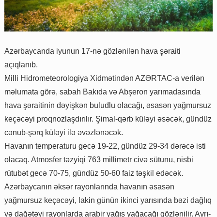
Azərbaycanda iyunun 17-nə gözlənilən hava şəraiti
açıqlanıb.
Milli Hidrometeorologiya Xidmətindən AZƏRTAC-a verilən
məlumata görə, sabah Bakıda və Abşeron yarımadasında
hava şəraitinin dəyişkən buludlu olacağı, əsasən yağmursuz
keçəcəyi proqnozlaşdırılır. Şimal-qərb küləyi əsəcək, gündüz
cənub-şərq küləyi ilə əvəzlənəcək.
Havanın temperaturu gecə 19-22, gündüz 29-34 dərəcə isti
olacaq. Atmosfer təzyiqi 763 millimetr civə sütunu, nisbi
rütubət gecə 70-75, gündüz 50-60 faiz təşkil edəcək.
Azərbaycanın əksər rayonlarında havanın əsasən
yağmursuz keçəcəyi, lakin günün ikinci yarısında bəzi dağlıq
və dağətəyi rayonlarda arabir yağış yağacağı gözlənilir. Ayrı-