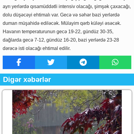
ayrı yerlərdə qısamüddətli intensiv olacağı, şimşək çaxacağı,
dolu düşəcəyi ehtimalı var. Gecə və səhər bəzi yerlərdə
duman müşahidə ediləcək. Mülayim qərb küləyi əsəcək.
Havanın temperaturunun gecə 19-22, gündüz 30-35,
dağlarda gecə 7-12, gündüz 16-20, bəzi yerlərdə 23-28
dərəcə isti olacağı ehtimal edilir.
Digər xəbərlər