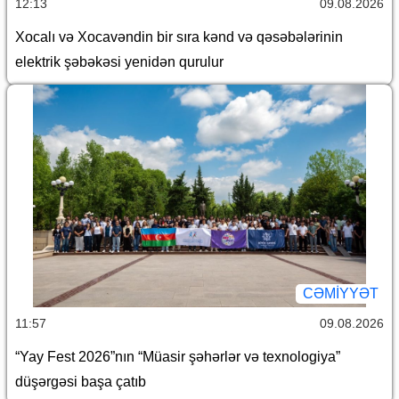
12:13
09.08.2026
Xocalı və Xocavəndin bir sıra kənd və qəsəbələrinin
elektrik şəbəkəsi yenidən qurulur
CƏMİYYƏT
11:57
09.08.2026
“Yay Fest 2026”nın “Müasir şəhərlər və texnologiya”
düşərgəsi başa çatıb