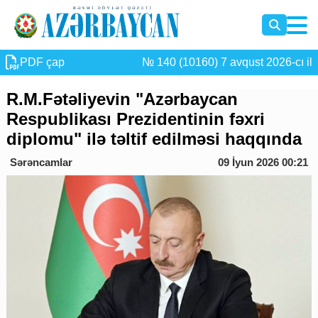
PDF çap
№ 140 (10160) 7 avqust 2026-cı il
R.M.Fətəliyevin "Azərbaycan
Respublikası Prezidentinin fəxri
diplomu" ilə təltif edilməsi haqqında
Sərəncamlar
09 İyun 2026 00:21