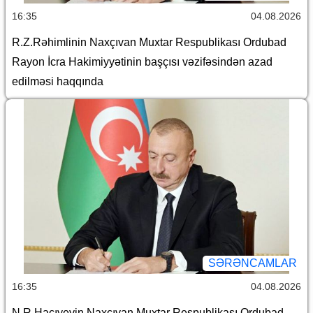
16:35
04.08.2026
R.Z.Rəhimlinin Naxçıvan Muxtar Respublikası Ordubad
Rayon İcra Hakimiyyətinin başçısı vəzifəsindən azad
edilməsi haqqında
SƏRƏNCAMLAR
16:35
04.08.2026
N.R.Hacıyevin Naxçıvan Muxtar Respublikası Ordubad