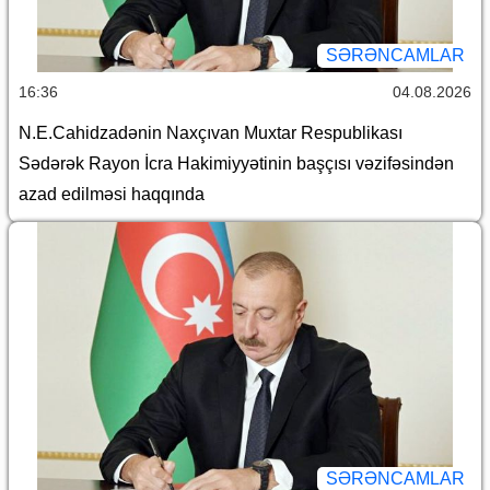
SƏRƏNCAMLAR
16:36
04.08.2026
N.E.Cahidzadənin Naxçıvan Muxtar Respublikası
Sədərək Rayon İcra Hakimiyyətinin başçısı vəzifəsindən
azad edilməsi haqqında
SƏRƏNCAMLAR