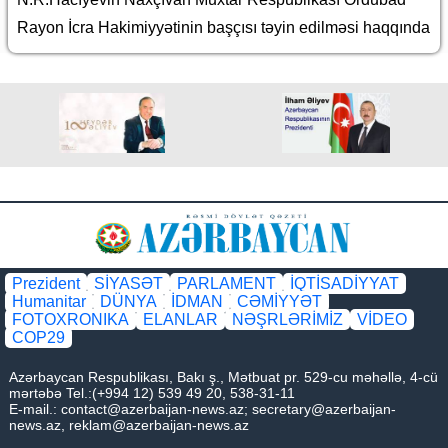
Rayon İcra Hakimiyyətinin başçısı təyin edilməsi haqqında
Prezident
SİYASƏT
PARLAMENT
İQTİSADİYYAT
Humanitar
DÜNYA
İDMAN
CƏMİYYƏT
FOTOXRONIKA
ELANLAR
NƏŞRLƏRİMİZ
VİDEO
COP29
Azərbaycan Respublikası, Bakı ş., Mətbuat pr. 529-cu məhəllə, 4-cü
mərtəbə Tel.:(+994 12) 539 49 20, 538-31-11
E-mail.:
contact@azerbaijan-news.az
;
secretary@azerbaijan-
news.az
,
reklam@azerbaijan-news.az