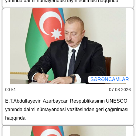
yanında daimi nümayəndəsi təyin edilməsi haqqında
SƏRƏNCAMLAR
00:51
07.08.2026
E.T.Abdullayevin Azərbaycan Respublikasının UNESCO
yanında daimi nümayəndəsi vəzifəsindən geri çağırılması
haqqında