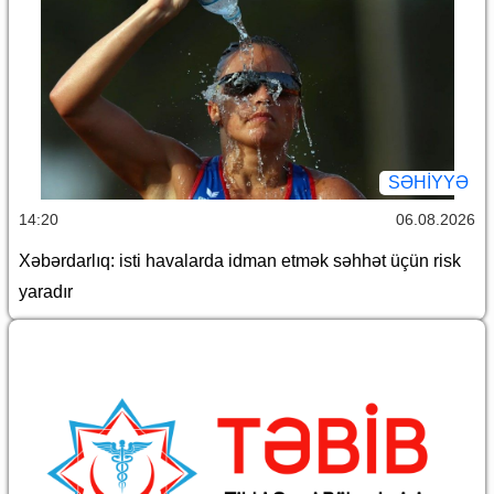
SƏHIYYƏ
14:20
06.08.2026
Xəbərdarlıq: isti havalarda idman etmək səhhət üçün risk
yaradır