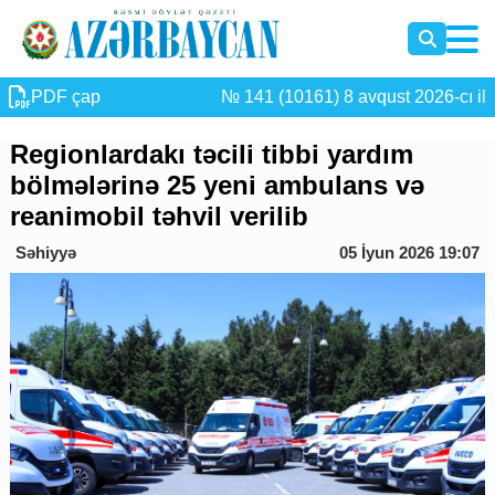
PDF çap
№ 141 (10161) 8 avqust 2026-cı il
Regionlardakı təcili tibbi yardım
bölmələrinə 25 yeni ambulans və
reanimobil təhvil verilib
Səhiyyə
05 İyun 2026 19:07