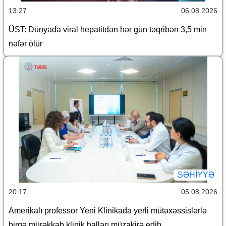
13:27
06.08.2026
ÜST: Dünyada viral hepatitdən hər gün təqribən 3,5 min
nəfər ölür
SƏHIYYƏ
20:17
05.08.2026
Amerikalı professor Yeni Klinikada yerli mütəxəssislərlə
birgə mürəkkəb klinik halları müzakirə edib