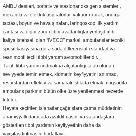
AMBU dəstləri, portativ və stasionar oksigen sistemləri,
mexaniki və elektrik aspiratorlar, vakuum xərək, onurğa
taxtası, boyun və hava şinaları, larinqoskop, ilk yardım
çantası və digər zəruri tibbi avadanlıqlar yerləşdirilib.
İtaliya istehsalı olan “IVECO” markalı ambulanslar texniki
spesifikasiyasına görə sadə differensiallı standart və
reanimobil təcili tibbi yardım avtomobilləridir.
Təcili tibbi yardım xidmətinə əlçatanlığı tələb olunan
səviyyədə təmin etmək, xidmətin keyfiyyətini artırmaq,
resurslardan effektiv və səmərəli istifadə etmək məqsədilə
ambulans parkının bütün ölkə üzrə yenilənməsi nəzərdə
tutulur.
Həyata keçirilən islahatlar çağırışlara çatma müddətinin
əhəmiyyətli dərəcədə azaldılmasını və vətəndaşlara
göstərilən tibbi yardımın keyfiyyətinin daha da
yaxşılaşdırılmasını hədəfləyir.