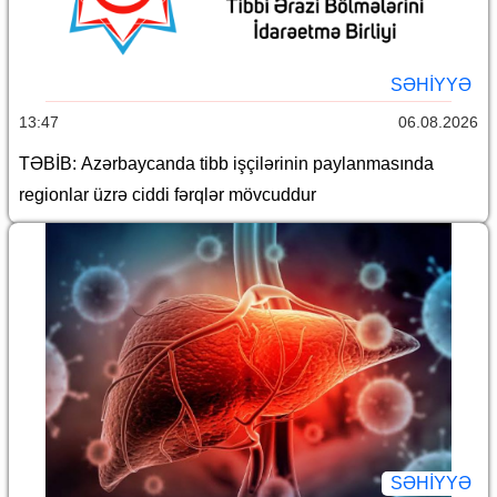
SƏHIYYƏ
13:47
06.08.2026
TƏBİB: Azərbaycanda tibb işçilərinin paylanmasında
regionlar üzrə ciddi fərqlər mövcuddur
SƏHIYYƏ