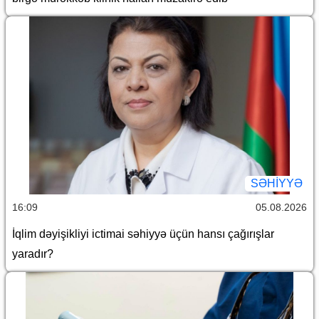
SƏHIYYƏ
16:09
05.08.2026
İqlim dəyişikliyi ictimai səhiyyə üçün hansı çağırışlar
yaradır?