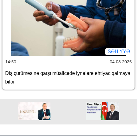
SƏHIYYƏ
14:50
04.08.2026
Diş çürüməsinə qarşı müalicədə iynələrə ehtiyac qalmaya
bilər