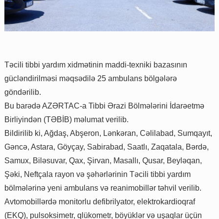
Təcili tibbi yardım xidmətinin maddi-texniki bazasının
gücləndirilməsi məqsədilə 25 ambulans bölgələrə
göndərilib.
Bu barədə AZƏRTAC-a Tibbi Ərazi Bölmələrini İdarəetmə
Birliyindən (TƏBİB) məlumat verilib.
Bildirilib ki, Ağdaş, Abşeron, Lənkəran, Cəlilabad, Sumqayıt,
Gəncə, Astara, Göyçay, Sabirabad, Saatlı, Zaqatala, Bərdə,
Samux, Biləsuvar, Qax, Şirvan, Masallı, Qusar, Beyləqan,
Şəki, Neftçala rayon və şəhərlərinin Təcili tibbi yardım
bölmələrinə yeni ambulans və reanimobillər təhvil verilib.
Avtomobillərdə monitorlu defibrilyator, elektrokardioqraf
(EKQ), pulsoksimetr, qlükometr, böyüklər və uşaqlar üçün