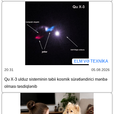
ELM VƏ TEXNIKA
20:31
05.08.2026
Qu X-3 ulduz sisteminin təbii kosmik sürətləndirici mənbə
olması təsdiqlənib