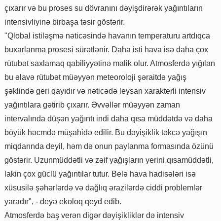
çıxarır və bu proses su dövranını dəyişdirərək yağıntıların
intensivliyinə birbaşa təsir göstərir.
"Qlobal istiləşmə nəticəsində havanın temperaturu artdıqca
buxarlanma prosesi sürətlənir. Daha isti hava isə daha çox
rütubət saxlamaq qabiliyyətinə malik olur. Atmosferdə yığılan
bu əlavə rütubət müəyyən meteoroloji şəraitdə yağış
şəklində geri qayıdır və nəticədə leysan xarakterli intensiv
yağıntılara gətirib çıxarır. Əvvəllər müəyyən zaman
intervalında düşən yağıntı indi daha qısa müddətdə və daha
böyük həcmdə müşahidə edilir. Bu dəyişiklik təkcə yağışın
miqdarında deyil, həm də onun paylanma formasında özünü
göstərir. Uzunmüddətli və zəif yağışların yerini qısamüddətli,
lakin çox güclü yağıntılar tutur. Belə hava hadisələri isə
xüsusilə şəhərlərdə və dağlıq ərazilərdə ciddi problemlər
yaradır", - deyə ekoloq qeyd edib.
Atmosferdə baş verən digər dəyişikliklər də intensiv