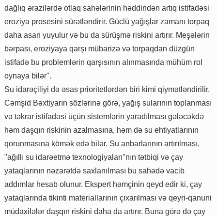
dağlıq ərazilərdə otlaq sahələrinin həddindən artıq istifadəsi
eroziya prosesini sürətləndirir. Güclü yağışlar zamanı torpaq
daha asan yuyulur və bu da sürüşmə riskini artırır. Meşələrin
bərpası, eroziyaya qarşı mübarizə və torpaqdan düzgün
istifadə bu problemlərin qarşısının alınmasında mühüm rol
oynaya bilər".
Su idarəçiliyi də əsas prioritetlərdən biri kimi qiymətləndirilir.
Cəmşid Bəxtiyarın sözlərinə görə, yağış sularının toplanması
və təkrar istifadəsi üçün sistemlərin yaradılması gələcəkdə
həm daşqın riskinin azalmasına, həm də su ehtiyatlarının
qorunmasına kömək edə bilər. Su anbarlarının artırılması,
"ağıllı su idarəetmə texnologiyaları"nın tətbiqi və çay
yataqlarının nəzarətdə saxlanılması bu sahədə vacib
addımlar hesab olunur. Ekspert həmçinin qeyd edir ki, çay
yataqlarında tikinti materiallarının çıxarılması və qeyri-qanuni
müdaxilələr daşqın riskini daha da artırır. Buna görə də çay