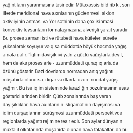
yağıntıların yaranmasına təsir edir. Mütəxəssis bildirib ki, son
illərdə meridional hava axınlarının güclənməsi, siklon
aktivliyinin artması və Yer səthinin daha çox isinməsi
konvektiv leysanların formalaşmasına əlverişli şərait yaradır.
Bu proses zamanı isti və rütubətli hava kütlələri sürətlə
yüksələrək soyuyur və qısa müddətdə böyük həcmdə yağış
əmələ gəlir: "İqlim dəyişikliyi yalnız güclü yağışlarla deyil,
həm də əks proseslərlə - uzunmüddətli quraqlıqlarla da
özünü göstərir. Bəzi dövrlərdə normadan artıq yağıntı
müşahidə olunursa, digər vaxtlarda uzun müddət yağış
yağmır. Bu isə iqlim sistemində tarazlığın pozulmasının əsas
göstəricilərindən biridir. Qütb zonalarında baş verən
dəyişikliklər, hava axınlarının istiqamətinin dəyişməsi və
iqlim qurşaqlarının sürüşməsi uzunmüddətli perspektivdə
regionlarda yağıntı rejiminə təsir edir. Son aylar dünyanın
müxtəlif ölkələrində müşahidə olunan hava fəlakətləri də bu