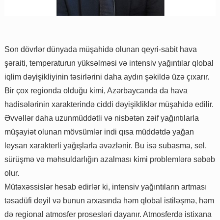
Son dövrlər dünyada müşahidə olunan qeyri-sabit hava
şəraiti, temperaturun yüksəlməsi və intensiv yağıntılar qlobal
iqlim dəyişikliyinin təsirlərini daha aydın şəkildə üzə çıxarır.
Bir çox regionda olduğu kimi, Azərbaycanda da hava
hadisələrinin xarakterində ciddi dəyişikliklər müşahidə edilir.
Əvvəllər daha uzunmüddətli və nisbətən zəif yağıntılarla
müşayiət olunan mövsümlər indi qısa müddətdə yağan
leysan xarakterli yağışlarla əvəzlənir. Bu isə subasma, sel,
sürüşmə və məhsuldarlığın azalması kimi problemlərə səbəb
olur.
Mütəxəssislər hesab edirlər ki, intensiv yağıntıların artması
təsadüfi deyil və bunun arxasında həm qlobal istiləşmə, həm
də regional atmosfer prosesləri dayanır. Atmosferdə istixana