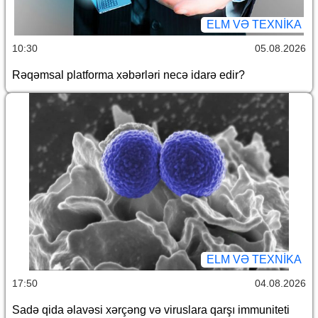
ELM VƏ TEXNIKA
10:30
05.08.2026
Rəqəmsal platforma xəbərləri necə idarə edir?
ELM VƏ TEXNIKA
17:50
04.08.2026
Sadə qida əlavəsi xərçəng və viruslara qarşı immuniteti