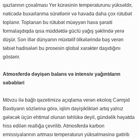
qazlarının çoxalması Yer kürəsinin temperaturunu yüksəldir,
nəticədə buxarlanma sürətlənir və havada daha çox rütubət
toplanır. Toplanan bu rütubət müəyyən hava şəraiti
formalaşdıqda qısa müddətdə güclü yağış şəklində yerə
düşür. Son illər dünyanın müxtəlif ölkələrində baş verən
təbiət hadisələri bu prosesin qlobal xarakter daşıdığını
göstərir.
Atmosferdə dəyişən balans və intensiv yağıntıların
səbəbləri
Mövzu ilə bağlı qəzetimizə açıqlama verən ekoloq Cəmşid
Bəxtiyarın sözlərinə görə, iqlim dəyişiklikləri artıq yalnız
gələcək üçün ehtimal olunan təhlükə deyil, gündəlik həyatda
hiss edilən reallığa çevrilib. Atmosferdə karbon
emissiyalarının artması temperaturun yüksəlməsinə gətirib