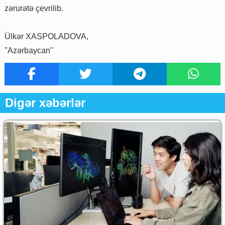
zərurətə çevrilib.
Ülkər XASPOLADOVA,
"Azərbaycan"
Digər xəbərlər