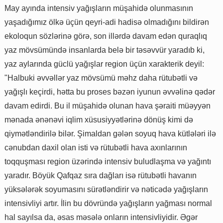
May ayında intensiv yağışların müşahidə olunmasının
yaşadığımız ölkə üçün qeyri-adi hadisə olmadığını bildirən
ekoloqun sözlərinə görə, son illərdə davam edən quraqlıq
yaz mövsümündə insanlarda belə bir təsəvvür yaradıb ki,
yaz aylarında güclü yağışlar region üçün xarakterik deyil:
"Halbuki əvvəllər yaz mövsümü məhz daha rütubətli və
yağışlı keçirdi, hətta bu proses bəzən iyunun əvvəlinə qədər
davam edirdi. Bu il müşahidə olunan hava şəraiti müəyyən
mənada ənənəvi iqlim xüsusiyyətlərinə dönüş kimi də
qiymətləndirilə bilər. Şimaldan gələn soyuq hava kütlələri ilə
cənubdan daxil olan isti və rütubətli hava axınlarının
toqquşması region üzərində intensiv buludlaşma və yağıntı
yaradır. Böyük Qafqaz sıra dağları isə rütubətli havanın
yüksələrək soyumasını sürətləndirir və nəticədə yağışların
intensivliyi artır. İlin bu dövründə yağışların yağması normal
hal sayılsa da, əsas məsələ onların intensivliyidir. Əgər