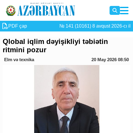
PDF çap
№ 141 (10161) 8 avqust 2026-cı il
Qlobal iqlim dəyişikliyi təbiətin
ritmini pozur
Elm və texnika
20 May 2026 08:50