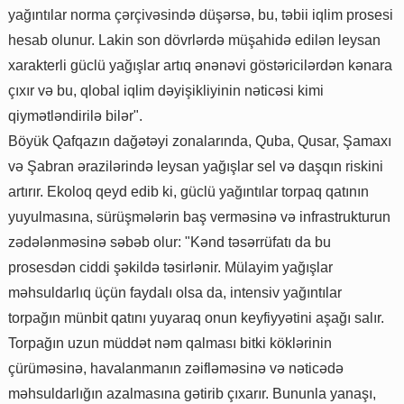
yağıntılar norma çərçivəsində düşərsə, bu, təbii iqlim prosesi
hesab olunur. Lakin son dövrlərdə müşahidə edilən leysan
xarakterli güclü yağışlar artıq ənənəvi göstəricilərdən kənara
çıxır və bu, qlobal iqlim dəyişikliyinin nəticəsi kimi
qiymətləndirilə bilər".
Böyük Qafqazın dağətəyi zonalarında, Quba, Qusar, Şamaxı
və Şabran ərazilərində leysan yağışlar sel və daşqın riskini
artırır. Ekoloq qeyd edib ki, güclü yağıntılar torpaq qatının
yuyulmasına, sürüşmələrin baş verməsinə və infrastrukturun
zədələnməsinə səbəb olur: "Kənd təsərrüfatı da bu
prosesdən ciddi şəkildə təsirlənir. Mülayim yağışlar
məhsuldarlıq üçün faydalı olsa da, intensiv yağıntılar
torpağın münbit qatını yuyaraq onun keyfiyyətini aşağı salır.
Torpağın uzun müddət nəm qalması bitki köklərinin
çürüməsinə, havalanmanın zəifləməsinə və nəticədə
məhsuldarlığın azalmasına gətirib çıxarır. Bununla yanaşı,