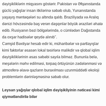
dəyişikliklərin miqyasını göstərir. Pakistan və Əfqanıstanda
güclü yağışlar insan itkilərinə səbəb olub, Yunanıstanda
yaşayış məntəqələri su altında qalıb. Braziliyada və Aralıq
dənizi hövzəsində baş verən daşqınlar böyük əraziləri əhatə
edib. Rusiyanın bəzi bölgələrində, o cümlədən Dağıstanda
da oxşar hadisələr qeydə alınıb".
Cəmşid Bəxtiyar hesab edir ki, müharibələr və partlayışlar
kimi faktorlar əsasən lokal təsirlərə malikdir və qlobal iqlim
dəyişikliklərinin əsas səbəbi sayıla bilməz. Bununla belə,
meşələrin məhv edilməsi, torpaq örtüyünün zədələnməsi və
atmosferə əlavə qazların buraxılması uzunmüddətli ekoloji
problemlərin dərinləşməsinə səbəb olur.
Leysan yağışlar qlobal iqlim dəyişikliyinin nəticəsi kimi
qiymətləndirilə bilər