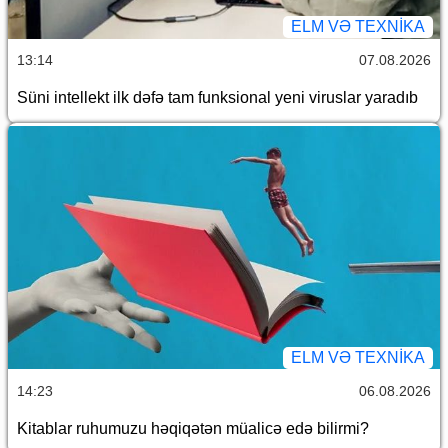
ELM VƏ TEXNIKA
13:14
07.08.2026
Süni intellekt ilk dəfə tam funksional yeni viruslar yaradıb
ELM VƏ TEXNIKA
14:23
06.08.2026
Kitablar ruhumuzu həqiqətən müalicə edə bilirmi?