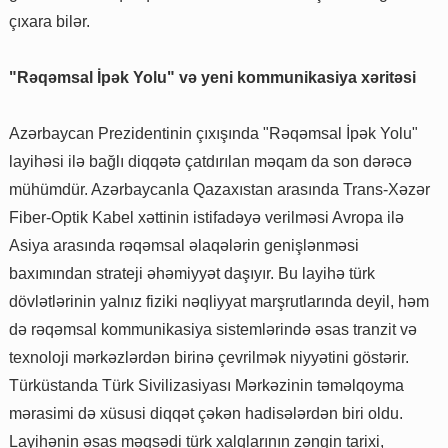
çıxara bilər.
"Rəqəmsal İpək Yolu" və yeni kommunikasiya xəritəsi
Azərbaycan Prezidentinin çıxışında "Rəqəmsal İpək Yolu"
layihəsi ilə bağlı diqqətə çatdırılan məqam da son dərəcə
mühümdür. Azərbaycanla Qazaxıstan arasında Trans-Xəzər
Fiber-Optik Kabel xəttinin istifadəyə verilməsi Avropa ilə
Asiya arasında rəqəmsal əlaqələrin genişlənməsi
baxımından strateji əhəmiyyət daşıyır. Bu layihə türk
dövlətlərinin yalnız fiziki nəqliyyat marşrutlarında deyil, həm
də rəqəmsal kommunikasiya sistemlərində əsas tranzit və
texnoloji mərkəzlərdən birinə çevrilmək niyyətini göstərir.
Türküstanda Türk Sivilizasiyası Mərkəzinin təməlqoyma
mərasimi də xüsusi diqqət çəkən hadisələrdən biri oldu.
Layihənin əsas məqsədi türk xalqlarının zəngin tarixi,