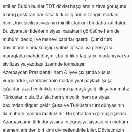
etdilər. Bütün bunlar TDT dövlət başçılarının zirvə görüşünə
maraq göstərən hər kəsə türk xalqlarının zəngin mədəni
irsini, türk sivilizasiyasının minillik tarixini bir daha xatırlatdı.
Bu ziyarətlər liderlərin siyasi xarakterli görüşünə həm də
mühüm ideoloji və mənəvi çalarlar qatırdı. Çünki türk
dövlətlərinin əməkdaşlığı yalnız iqtisadi və geosiyasi
maraqlarla məhdudlaşmır, bu birlik ortaq tarix, mədəniyyət və
sivilizasiya yaddaşı üzərində formalaşır.
Azərbaycan Prezidenti İlham Əliyev çıxışında xüsusi
vurğuladı ki, Azərbaycanın mədəniyyət paytaxtı Şuşa
işğaldan azad edildikdən sonra qardaşlaşdığı ilk şəhər məhz
Türküstan olub. Bu fakt həm simvolik, həm də siyasi
baxımdan diqqəti çəkir. Şuşa və Türküstan türk dünyasının
iki mühüm mədəni mərkəzidir. Bu şəhərlərin qardaşlaşması
Azərbaycanın türk dünyasına inteqrasiya siyasətinin mühüm
elementlərindən biri kimi qiymətləndirilə bilər. Dövlətimizin