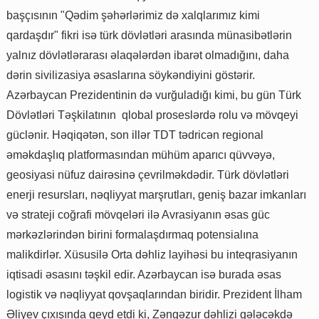
başçısının "Qədim şəhərlərimiz də xalqlarımız kimi
qardaşdır" fikri isə türk dövlətləri arasında münasibətlərin
yalnız dövlətlərarası əlaqələrdən ibarət olmadığını, daha
dərin sivilizasiya əsaslarına söykəndiyini göstərir.
Azərbaycan Prezidentinin də vurğuladığı kimi, bu gün Türk
Dövlətləri Təşkilatının qlobal proseslərdə rolu və mövqeyi
güclənir. Həqiqətən, son illər TDT tədricən regional
əməkdaşlıq platformasından mühüm aparıcı qüvvəyə,
geosiyasi nüfuz dairəsinə çevrilməkdədir. Türk dövlətləri
enerji resursları, nəqliyyat marşrutları, geniş bazar imkanları
və strateji coğrafi mövqeləri ilə Avrasiyanın əsas güc
mərkəzlərindən birini formalaşdırmaq potensialına
malikdirlər. Xüsusilə Orta dəhliz layihəsi bu inteqrasiyanın
iqtisadi əsasını təşkil edir. Azərbaycan isə burada əsas
logistik və nəqliyyat qovşaqlarından biridir. Prezident İlham
Əliyev çıxışında qeyd etdi ki, Zəngəzur dəhlizi gələcəkdə