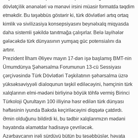
dövlətçilik ənənələri və mənəvi irsini müasir formatda təqdim
etməkdir. Bu təşəbbüs göstərir ki, türk dövlətləri artıq ortaq
kimlik və sivilizasiya konsepsiyasını beynəlxalq miqyasda
daha sistemli şəkildə tanıtmağa çalışırlar. Belə layihələr
gələcəkdə türk dünyasının yumşaq güc potensialını da
artırır.
Prezident İlham Əliyev mayın 17-dən işə başlamış BMT-nin
Ümumdünya Şəhərsalma Forumunun 13-cü Sessiyası
çərçivəsində Türk Dövlətləri Təşkilatının şəhərsalma üzrə
yüksəksəviyyəli dialoqunun təşkil ediləcəyini, həmçinin türk
xalqlarının elmi-mədəni birliyinə böyük töhfə vermiş Birinci
Türkoloji Qurultayın 100 illiyinə həsr edilən türk dünyası
həftəsinin iyunda Bakıda keçiriləcəyini diqqətə çatdırdı.
Əmin olduğunu bildirdi ki, bu tədbir xalqlarımızın mədəni
həyatında əlamətdar hadisəyə çevriləcək.
Azərbaycanın irəli sürdüyü bütün bu təşəbbüslər, həyata