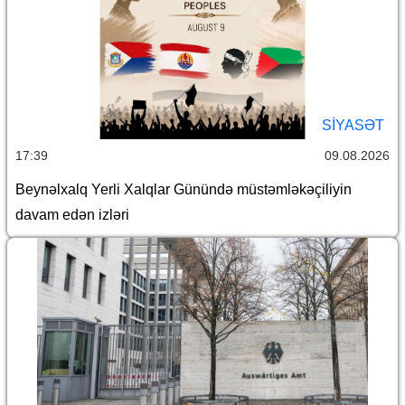
SİYASƏT
17:39
09.08.2026
Beynəlxalq Yerli Xalqlar Günündə müstəmləkəçiliyin
davam edən izləri