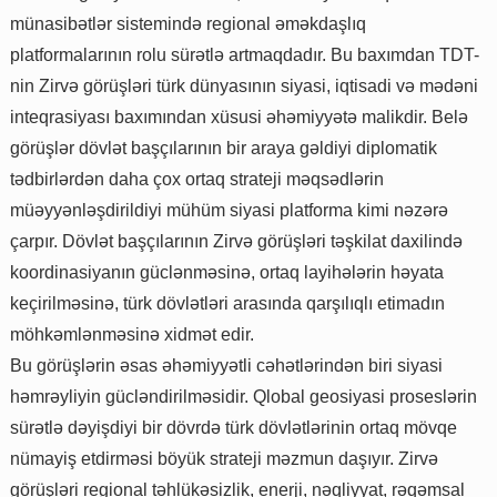
münasibətlər sistemində regional əməkdaşlıq
platformalarının rolu sürətlə artmaqdadır. Bu baxımdan TDT-
nin Zirvə görüşləri türk dünyasının siyasi, iqtisadi və mədəni
inteqrasiyası baxımından xüsusi əhəmiyyətə malikdir. Belə
görüşlər dövlət başçılarının bir araya gəldiyi diplomatik
tədbirlərdən daha çox ortaq strateji məqsədlərin
müəyyənləşdirildiyi mühüm siyasi platforma kimi nəzərə
çarpır. Dövlət başçılarının Zirvə görüşləri təşkilat daxilində
koordinasiyanın güclənməsinə, ortaq layihələrin həyata
keçirilməsinə, türk dövlətləri arasında qarşılıqlı etimadın
möhkəmlənməsinə xidmət edir.
Bu görüşlərin əsas əhəmiyyətli cəhətlərindən biri siyasi
həmrəyliyin gücləndirilməsidir. Qlobal geosiyasi proseslərin
sürətlə dəyişdiyi bir dövrdə türk dövlətlərinin ortaq mövqe
nümayiş etdirməsi böyük strateji məzmun daşıyır. Zirvə
görüşləri regional təhlükəsizlik, enerji, nəqliyyat, rəqəmsal