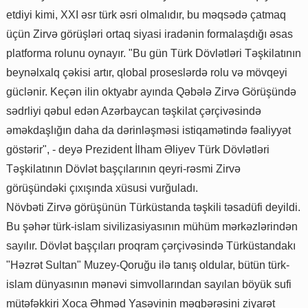
etdiyi kimi, XXI əsr türk əsri olmalıdır, bu məqsədə çatmaq
üçün Zirvə görüşləri ortaq siyasi iradənin formalaşdığı əsas
platforma rolunu oynayır. "Bu gün Türk Dövlətləri Təşkilatının
beynəlxalq çəkisi artır, qlobal proseslərdə rolu və mövqeyi
güclənir. Keçən ilin oktyabr ayında Qəbələ Zirvə Görüşündə
sədrliyi qəbul edən Azərbaycan təşkilat çərçivəsində
əməkdaşlığın daha da dərinləşməsi istiqamətində fəaliyyət
göstərir", - deyə Prezident İlham Əliyev Türk Dövlətləri
Təşkilatının Dövlət başçılarının qeyri-rəsmi Zirvə
görüşündəki çıxışında xüsusi vurğuladı.
Növbəti Zirvə görüşünün Türküstanda təşkili təsadüfi deyildi.
Bu şəhər türk-islam sivilizasiyasının mühüm mərkəzlərindən
sayılır. Dövlət başçıları proqram çərçivəsində Türküstandakı
"Həzrət Sultan" Muzey-Qoruğu ilə tanış oldular, bütün türk-
islam dünyasının mənəvi simvollarından sayılan böyük sufi
mütəfəkkiri Xoca Əhməd Yasəvinin məqbərəsini ziyarət