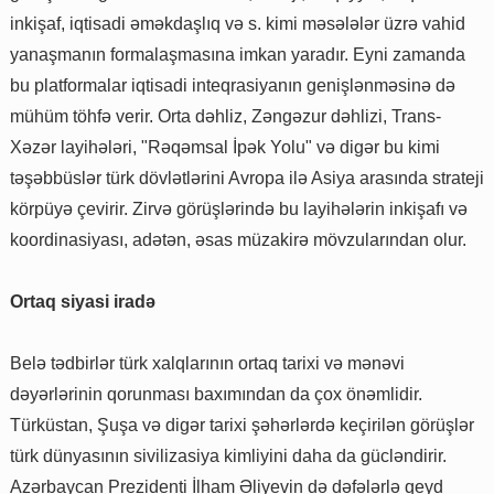
inkişaf, iqtisadi əməkdaşlıq və s. kimi məsələlər üzrə vahid
yanaşmanın formalaşmasına imkan yaradır. Eyni zamanda
bu platformalar iqtisadi inteqrasiyanın genişlənməsinə də
mühüm töhfə verir. Orta dəhliz, Zəngəzur dəhlizi, Trans-
Xəzər layihələri, "Rəqəmsal İpək Yolu" və digər bu kimi
təşəbbüslər türk dövlətlərini Avropa ilə Asiya arasında strateji
körpüyə çevirir. Zirvə görüşlərində bu layihələrin inkişafı və
koordinasiyası, adətən, əsas müzakirə mövzularından olur.
Ortaq siyasi iradə
Belə tədbirlər türk xalqlarının ortaq tarixi və mənəvi
dəyərlərinin qorunması baxımından da çox önəmlidir.
Türküstan, Şuşa və digər tarixi şəhərlərdə keçirilən görüşlər
türk dünyasının sivilizasiya kimliyini daha da gücləndirir.
Azərbaycan Prezidenti İlham Əliyevin də dəfələrlə qeyd