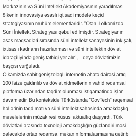
Mərkəzinin və Süni İntellekt Akademiyasının yaradılması
ölkənin innovasiya əsaslı iqtisadi modelə keçid
strategiyasının mühüm elementləridir. "Ötən il ölkəmizdə
Süni İntellekt Strategiyası qəbul edilmişdir. Strategiyanın
əsas məqsədləri sırasında süni intellekt sənayesinin inkişafı,
ixtisaslı kadrların hazırlanması və süni intellektin dövlət
idarəçiliyində geniş tətbiqi yer alır", - deyə dövlətimizin
başçısı vurğuladı.
Ölkəmizdə sabit genişzolaqlı internetin əhatə dairəsi artıq
100 faizə çatdırılıb və dövlət xidmətlərinin vahid rəqəmsal
platforma üzərindən təqdim olunması istiqamətində işlər
davam edir. Bu kontekstdə Türküstanda "GovTech" rəqəmsal
həllərinin təqdimatı və süni intellekt sahəsində əməkdaşlıq
məsələlərinin müzakirəsi xüsusi aktuallıq daşıyırdı. Türk
dövlətləri arasında texnoloji əməkdaşlığın gücləndirilməsi
gələcəkdə ortaq rəqəmsal məkanın formalaşmasına gətirib