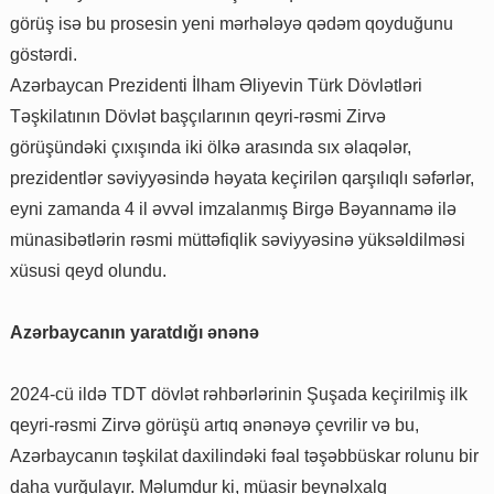
görüş isə bu prosesin yeni mərhələyə qədəm qoyduğunu
göstərdi.
Azərbaycan Prezidenti İlham Əliyevin Türk Dövlətləri
Təşkilatının Dövlət başçılarının qeyri-rəsmi Zirvə
görüşündəki çıxışında iki ölkə arasında sıx əlaqələr,
prezidentlər səviyyəsində həyata keçirilən qarşılıqlı səfərlər,
eyni zamanda 4 il əvvəl imzalanmış Birgə Bəyannamə ilə
münasibətlərin rəsmi müttəfiqlik səviyyəsinə yüksəldilməsi
xüsusi qeyd olundu.
Azərbaycanın yaratdığı ənənə
2024-cü ildə TDT dövlət rəhbərlərinin Şuşada keçirilmiş ilk
qeyri-rəsmi Zirvə görüşü artıq ənənəyə çevrilir və bu,
Azərbaycanın təşkilat daxilindəki fəal təşəbbüskar rolunu bir
daha vurğulayır. Məlumdur ki, müasir beynəlxalq