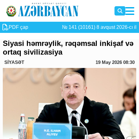
PDF çap
№ 141 (10161) 8 avqust 2026-cı il
Siyasi həmrəylik, rəqəmsal inkişaf və
ortaq sivilizasiya
SİYASƏT
19 May 2026 08:30