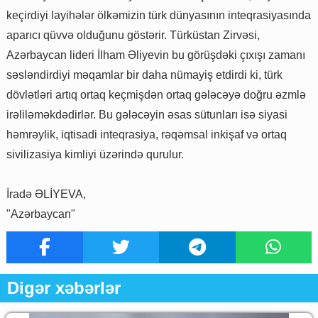
keçirdiyi layihələr ölkəmizin türk dünyasının inteqrasiyasında
aparıcı qüvvə olduğunu göstərir. Türküstan Zirvəsi,
Azərbaycan lideri İlham Əliyevin bu görüşdəki çıxışı zamanı
səsləndirdiyi məqamlar bir daha nümayiş etdirdi ki, türk
dövlətləri artıq ortaq keçmişdən ortaq gələcəyə doğru əzmlə
irəliləməkdədirlər. Bu gələcəyin əsas sütunları isə siyasi
həmrəylik, iqtisadi inteqrasiya, rəqəmsal inkişaf və ortaq
sivilizasiya kimliyi üzərində qurulur.
İradə ƏLİYEVA,
"Azərbaycan"
Digər xəbərlər