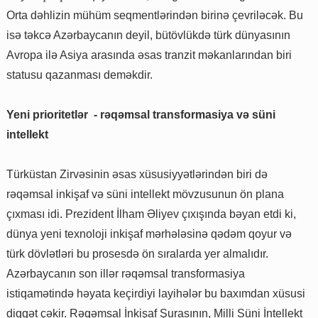
Orta dəhlizin mühüm seqmentlərindən birinə çevriləcək. Bu
isə təkcə Azərbaycanın deyil, bütövlükdə türk dünyasının
Avropa ilə Asiya arasında əsas tranzit məkanlarından biri
statusu qazanması deməkdir.
Yeni prioritetlər - rəqəmsal transformasiya və süni
intellekt
Türküstan Zirvəsinin əsas xüsusiyyətlərindən biri də
rəqəmsal inkişaf və süni intellekt mövzusunun ön plana
çıxması idi. Prezident İlham Əliyev çıxışında bəyan etdi ki,
dünya yeni texnoloji inkişaf mərhələsinə qədəm qoyur və
türk dövlətləri bu prosesdə ön sıralarda yer almalıdır.
Azərbaycanın son illər rəqəmsal transformasiya
istiqamətində həyata keçirdiyi layihələr bu baxımdan xüsusi
diqqət çəkir. Rəqəmsal İnkişaf Şurasının, Milli Süni İntellekt