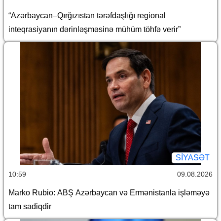
“Azərbaycan–Qırğızıstan tərəfdaşlığı regional
inteqrasiyanın dərinləşməsinə mühüm töhfə verir”
SİYASƏT
10:59
09.08.2026
Marko Rubio: ABŞ Azərbaycan və Ermənistanla işləməyə
tam sadiqdir