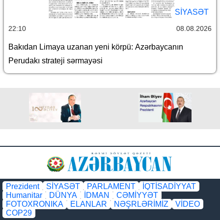
SİYASƏT
22:10
08.08.2026
Bakıdan Limaya uzanan yeni körpü: Azərbaycanın
Perudakı strateji sərmayəsi
Prezident
SİYASƏT
PARLAMENT
İQTİSADİYYAT
Humanitar
DÜNYA
İDMAN
CƏMİYYƏT
FOTOXRONIKA
ELANLAR
NƏŞRLƏRİMİZ
VİDEO
COP29