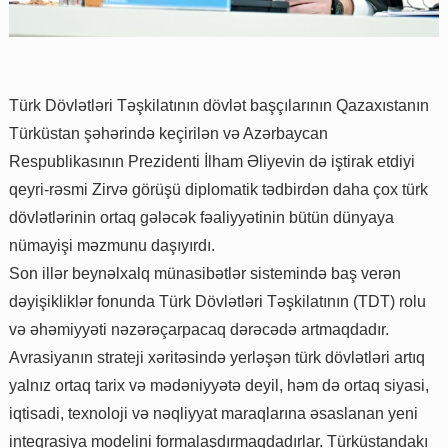
Türk Dövlətləri Təşkilatının dövlət başçılarının Qazaxıstanın
Türküstan şəhərində keçirilən və Azərbaycan
Respublikasının Prezidenti İlham Əliyevin də iştirak etdiyi
qeyri-rəsmi Zirvə görüşü diplomatik tədbirdən daha çox türk
dövlətlərinin ortaq gələcək fəaliyyətinin bütün dünyaya
nümayişi məzmunu daşıyırdı.
Son illər beynəlxalq münasibətlər sistemində baş verən
dəyişikliklər fonunda Türk Dövlətləri Təşkilatının (TDT) rolu
və əhəmiyyəti nəzərəçarpacaq dərəcədə artmaqdadır.
Avrasiyanın strateji xəritəsində yerləşən türk dövlətləri artıq
yalnız ortaq tarix və mədəniyyətə deyil, həm də ortaq siyasi,
iqtisadi, texnoloji və nəqliyyat maraqlarına əsaslanan yeni
inteqrasiya modelini formalaşdırmaqdadırlar. Türküstandakı