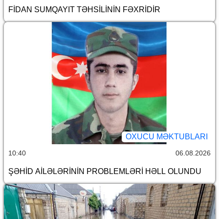
FİDAN SUMQAYIT TƏHSİLİNİN FƏXRİDİR
OXUCU MƏKTUBLARI
10:40
06.08.2026
ŞƏHİD AİLƏLƏRİNİN PROBLEMLƏRİ HƏLL OLUNDU