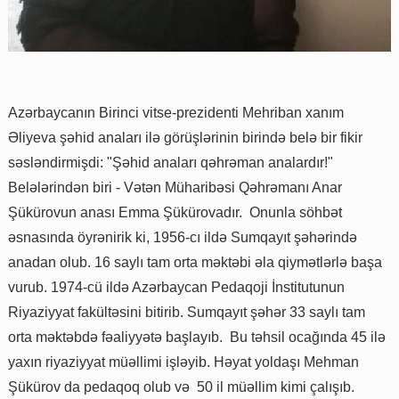
Azərbaycanın Birinci vitse-prezidenti Mehriban xanım
Əliyeva şəhid anaları ilə görüşlərinin birində belə bir fikir
səsləndirmişdi: "Şəhid anaları qəhrəman analardır!"
Belələrindən biri - Vətən Müharibəsi Qəhrəmanı Anar
Şükürovun anası Emma Şükürovadır. Onunla söhbət
əsnasında öyrənirik ki, 1956-cı ildə Sumqayıt şəhərində
anadan olub. 16 saylı tam orta məktəbi əla qiymətlərlə başa
vurub. 1974-cü ildə Azərbaycan Pedaqoji İnstitutunun
Riyaziyyat fakültəsini bitirib. Sumqayıt şəhər 33 saylı tam
orta məktəbdə fəaliyyətə başlayıb. Bu təhsil ocağında 45 ilə
yaxın riyaziyyat müəllimi işləyib. Həyat yoldaşı Mehman
Şükürov da pedaqoq olub və 50 il müəllim kimi çalışıb.