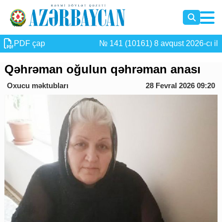
PDF çap
№ 141 (10161) 8 avqust 2026-cı il
Qəhrəman oğulun qəhrəman anası
Oxucu məktubları
28 Fevral 2026 09:20