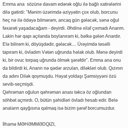
Emma ana sözünə davam edərək oğlu ilə bağlı xatirələrini
dilə gətirdi: "Mənim üzərimdə əziyyətin çox olub, borcunu
heç nə ilə ödəyə bilmərəm, ancaq gün gələcək, sənə oğul
fəxarəti yaşadacağam - deyirdi. Əhdinə xilaf çıxmadı Anarım.
Lakin hər qapı açılanda boylanıram ki, bəlkə gələn Anardır.
Elə bilirəm ki, döyüşdədir, gələcək… Ürəyimdə təsəlli
tapıram ki, övladım Vətən uğrunda həlak olub. Mənə deyirdi
ki, bir ovuc torpaq uğrunda ölmək şərəfdir". Emma ana onu
da bildirdi ki, Anarın nə qədər arzuları, diləkləri olub. Qızının
da adını Dilək qoymuşdu. Həyat yoldaşı Şəmsiyyəni özü
sevib-seçmişdi.
Qəhrəman oğulun qəhrəman anası təkcə öz oğlundan
söhbət açmırdı. O, bütün şəhidləri övladı hesab edir. Belə
anaların qayğısına qalmaq isə bizim şərəf borcumuzdur.
İlhamə MƏHƏMMƏDQIZI,