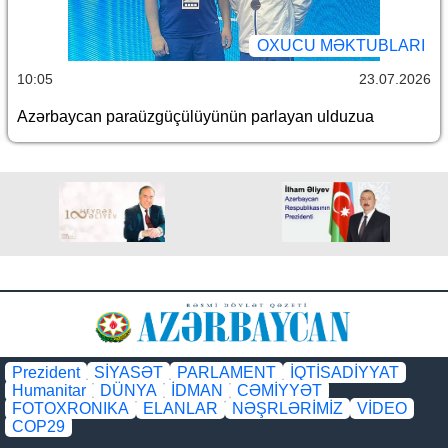
OXUCU MƏKTUBLARI
10:05
23.07.2026
Azərbaycan paraüzgüçülüyünün parlayan ulduzua
Prezident
SİYASƏT
PARLAMENT
İQTİSADİYYAT
Humanitar
DÜNYA
İDMAN
CƏMİYYƏT
FOTOXRONIKA
ELANLAR
NƏŞRLƏRİMİZ
VİDEO
COP29