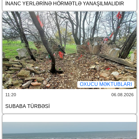
İNANC YERLƏRİNƏ HÖRMƏTLƏ YANAŞILMALIDIR
OXUCU MƏKTUBLARI
11:20
06.08.2026
SUBABA TÜRBƏSİ