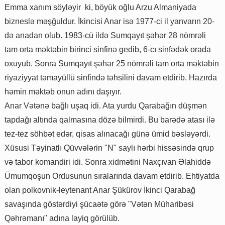
Emma xanım söyləyir ki, böyük oğlu Arzu Almaniyada
bizneslə məşğuldur. İkincisi Anar isə 1977-ci il yanvarın 20-
də anadan olub. 1983-cü ildə Sumqayıt şəhər 28 nömrəli
tam orta məktəbin birinci sinfinə gedib, 6-cı sinfədək orada
oxuyub. Sonra Sumqayıt şəhər 25 nömrəli tam orta məktəbin
riyaziyyat təmayüllü sinfində təhsilini davam etdirib. Hazırda
həmin məktəb onun adını daşıyır.
Anar Vətənə bağlı uşaq idi. Ata yurdu Qarabağın düşmən
tapdağı altında qalmasına dözə bilmirdi. Bu barədə atası ilə
tez-tez söhbət edər, qisas alınacağı günə ümid bəsləyərdi.
Xüsusi Təyinatlı Qüvvələrin "N" saylı hərbi hissəsində qrup
və tabor komandiri idi. Sonra xidmətini Naxçıvan Əlahiddə
Ümumqoşun Ordusunun sıralarında davam etdirib. Ehtiyatda
olan polkovnik-leytenant Anar Şükürov İkinci Qarabağ
savaşında göstərdiyi şücaətə görə "Vətən Müharibəsi
Qəhrəmanı" adına layiq görülüb.