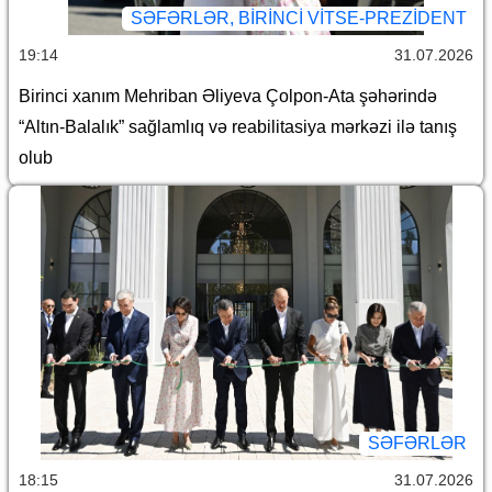
SƏFƏRLƏR, BIRINCI VITSE-PREZIDENT
19:14
31.07.2026
Birinci xanım Mehriban Əliyeva Çolpon-Ata şəhərində
“Altın-Balalık” sağlamlıq və reabilitasiya mərkəzi ilə tanış
olub
SƏFƏRLƏR
18:15
31.07.2026