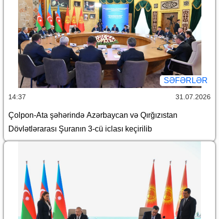
SƏFƏRLƏR
14:37
31.07.2026
Çolpon-Ata şəhərində Azərbaycan və Qırğızıstan
Dövlətlərarası Şuranın 3-cü iclası keçirilib