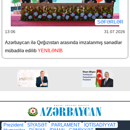
SƏFƏRLƏR
13:06
31.07.2026
Azərbaycan ilə Qırğızıstan arasında imzalanmış sənədlər
mübadilə edilib
YENİLƏNİB
Prezident
SİYASƏT
PARLAMENT
İQTİSADİYYAT