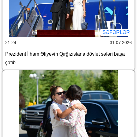
SƏFƏRLƏR
21:24
31.07.2026
Prezident İlham Əliyevin Qırğızıstana dövlət səfəri başa
çatıb