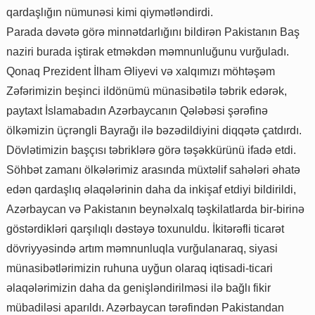
qardaşlığın nümunəsi kimi qiymətləndirdi.
Parada dəvətə görə minnətdarlığını bildirən Pakistanın Baş
naziri burada iştirak etməkdən məmnunluğunu vurğuladı.
Qonaq Prezident İlham Əliyevi və xalqımızı möhtəşəm
Zəfərimizin beşinci ildönümü münasibətilə təbrik edərək,
paytaxt İslamabadın Azərbaycanın Qələbəsi şərəfinə
ölkəmizin üçrəngli Bayrağı ilə bəzədildiyini diqqətə çatdırdı.
Dövlətimizin başçısı təbriklərə görə təşəkkürünü ifadə etdi.
Söhbət zamanı ölkələrimiz arasında müxtəlif sahələri əhatə
edən qardaşlıq əlaqələrinin daha da inkişaf etdiyi bildirildi,
Azərbaycan və Pakistanın beynəlxalq təşkilatlarda bir-birinə
göstərdikləri qarşılıqlı dəstəyə toxunuldu. İkitərəfli ticarət
dövriyyəsində artım məmnunluqla vurğulanaraq, siyasi
münasibətlərimizin ruhuna uyğun olaraq iqtisadi-ticari
əlaqələrimizin daha da genişləndirilməsi ilə bağlı fikir
mübadiləsi aparıldı. Azərbaycan tərəfindən Pakistandan