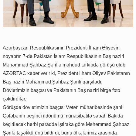
Azərbaycan Respublikasının Prezidenti İlham Əliyevin
noyabrın 7-də Pakistan İslam Respublikasının Baş naziri
Məhəmməd Şahbaz Şəriflə məhdud tərkibdə görüşü olub.
AZƏRTAC xəbər verir ki, Prezident İlham Əliyev Pakistanın
Baş naziri Məhəmməd Şahbaz Şərifi qarşıladı.
Dövlətimizin başçısı və Pakistanın Baş naziri birgə foto
çəkdirdilər.
Görüşdə dövlətimizin başçısı Vətən müharibəsində şanlı
Qələbənin beşinci ildönümü münasibətilə sabah Bakıda
keçiriləcək hərbi paradda iştiraka görə Məhəmməd Şahbaz
Şərifə təşəkkürünü bildirdi, bunu ölkələrimiz arasında