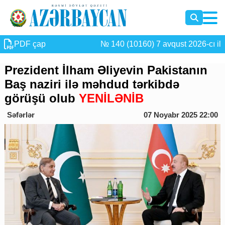
PDF çap
№ 140 (10160) 7 avqust 2026-cı il
Prezident İlham Əliyevin Pakistanın
Baş naziri ilə məhdud tərkibdə
görüşü olub
YENİLƏNİB
Səfərlər
07 Noyabr 2025 22:00