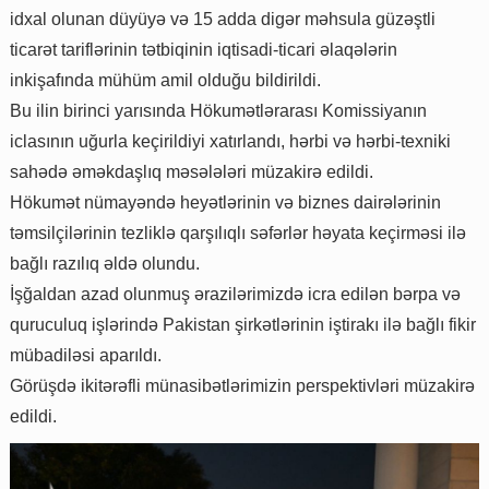
idxal olunan düyüyə və 15 adda digər məhsula güzəştli
ticarət tariflərinin tətbiqinin iqtisadi-ticari əlaqələrin
inkişafında mühüm amil olduğu bildirildi.
Bu ilin birinci yarısında Hökumətlərarası Komissiyanın
iclasının uğurla keçirildiyi xatırlandı, hərbi və hərbi-texniki
sahədə əməkdaşlıq məsələləri müzakirə edildi.
Hökumət nümayəndə heyətlərinin və biznes dairələrinin
təmsilçilərinin tezliklə qarşılıqlı səfərlər həyata keçirməsi ilə
bağlı razılıq əldə olundu.
İşğaldan azad olunmuş ərazilərimizdə icra edilən bərpa və
quruculuq işlərində Pakistan şirkətlərinin iştirakı ilə bağlı fikir
mübadiləsi aparıldı.
Görüşdə ikitərəfli münasibətlərimizin perspektivləri müzakirə
edildi.