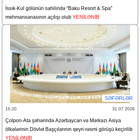
İssık-Kul gölünün sahilində “Baku Resort & Spa”
mehmanxanasının açılışı olub
YENİLƏNİB
SƏFƏRLƏR
15:20
31.07.2026
Çolpon-Ata şəhərində Azərbaycan və Mərkəzi Asiya
ölkələrinin Dövlət Başçılarının qeyri-rəsmi görüşü keçirilib
YENİLƏNİB