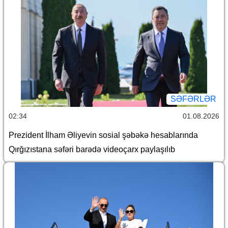
SƏFƏRLƏR
02:34
01.08.2026
Prezident İlham Əliyevin sosial şəbəkə hesablarında
Qırğızıstana səfəri barədə videoçarx paylaşılıb