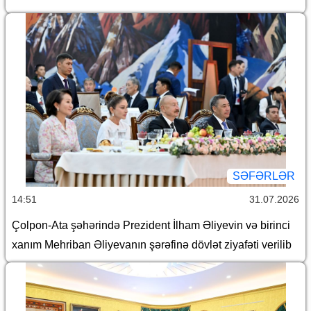
SƏFƏRLƏR
14:51
31.07.2026
Çolpon-Ata şəhərində Prezident İlham Əliyevin və birinci
xanım Mehriban Əliyevanın şərəfinə dövlət ziyafəti verilib