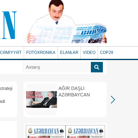
CƏMİYYƏT
FOTOXRONIKA
ELANLAR
VİDEO
COP29
rateji
AĞIR DAŞLI
AZƏRBAYCAN
adi