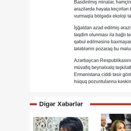
Basdırılmış minalar, həmçi
ərazilərdə həyata keçirilən 
vurmaqla bölgədə ekoloji ta
İşğaldan azad edilmiş ərazi
təqdim olunması ilə bağlı t
qəbul edilməsinə baxmayara
tələblərini pozaraq bu məlu
Azərbaycan Respublikasının
müvafiq beynəlxalq təşkilatl
Ermənistana ciddi təsir gös
hüquq pozuntularına kəskin
Digər Xəbərlər