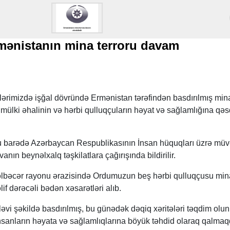
nistanın mina terroru davam
lərimizdə işğal dövründə Ermənistan tərəfindən basdırılmış mina
 mülki əhalinin və hərbi qulluqçuların həyat və sağlamlığına qəs
 barədə Azərbaycan Respublikasının İnsan hüquqları üzrə müvə
ın beynəlxalq təşkilatlara çağırışında bildirilir.
əlbəcər rayonu ərazisində Ordumuzun beş hərbi qulluqçusu min
lif dərəcəli bədən xəsarətləri alıb.
əvi şəkildə basdırılmış, bu günədək dəqiq xəritələri təqdim ol
nsanların həyata və sağlamlıqlarına böyük təhdid olaraq qalmaq