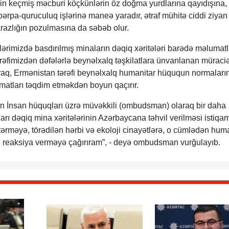
nin keçmiş məcburi köçkünlərin öz doğma yurdlarına qayıdışına,
bərpa-quruculuq işlərinə maneə yaradır, ətraf mühitə ciddi ziyan
razlığın pozulmasına da səbəb olur.
lərimizdə basdırılmış minaların dəqiq xəritələri barədə məlumatl
ərəfimizdən dəfələrlə beynəlxalq təşkilatlara ünvanlanan müraciə
q, Ermənistan tərəfi beynəlxalq humanitar hüququn normaları
matları təqdim etməkdən boyun qaçırır.
 İnsan hüquqları üzrə müvəkkili (ombudsman) olaraq bir daha
arı dəqiq mina xəritələrinin Azərbaycana təhvil verilməsi istiqa
tərməyə, törədilən hərbi və ekoloji cinayətlərə, o cümlədən hum
 reaksiya verməyə çağırıram”, - deyə ombudsman vurğulayıb.