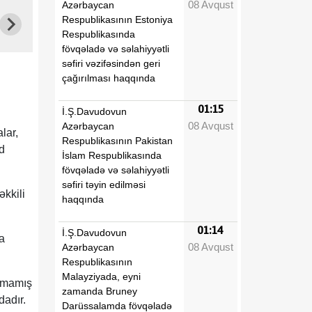
08 Avqust
Azərbaycan
Respublikasının Estoniya
Respublikasında
fövqəladə və səlahiyyətli
səfiri vəzifəsindən geri
çağırılması haqqında
01:15
İ.Ş.Davudovun
08 Avqust
Azərbaycan
lar,
Respublikasının Pakistan
d
İslam Respublikasında
fövqəladə və səlahiyyətli
səfiri təyin edilməsi
kkili
haqqında
01:14
İ.Ş.Davudovun
a
08 Avqust
Azərbaycan
Respublikasının
Malayziyada, eyni
unmamış
zamanda Bruney
dadır.
Darüssalamda fövqəladə