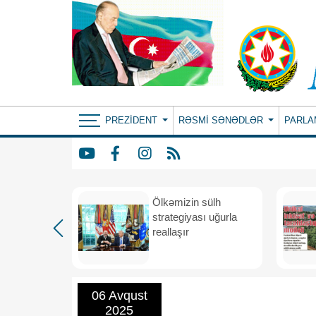
PREZIDENT
RƏSMI SƏNƏDLƏR
PARLA
rdən
Ölkəmizin sülh
hə
strategiyası uğurla
reallaşır
06 Avqust
2025