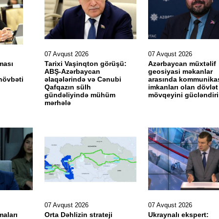
07 Avqust 2026
07 Avqust 2026
ması
Tarixi Vaşinqton görüşü:
Azərbaycan müxtəlif
ABŞ-Azərbaycan
geosiyasi məkanlar
növbəti
əlaqələrində və Cənubi
arasında kommunika
Qafqazın sülh
imkanları olan dövlət
gündəliyində mühüm
mövqeyini gücləndir
mərhələ
07 Avqust 2026
07 Avqust 2026
maları
Orta Dəhlizin strateji
Ukraynalı ekspert: