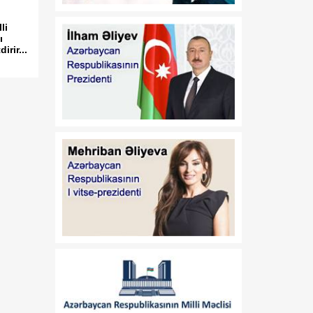
Azərbaycan
Respublikasının 2026-cı il
li
14 iyul tarixli 449-VIIQD
ı
nömrəli Qanununun tətbiqi
rir...
və bununla əlaqədar bəzi
məsələlərin tənzimlənməsi
haqqında
01:06
Azərbaycan Beynəlxalq
08 Avqust
İnvestisiya Forumunun
Təşkilat Komitəsinin
yaradılması haqqında
01:04
"Azərbaycan
08 Avqust
Respublikasının Elm və
Təhsil Nazirliyi ilə
Tacikistan Respublikasının
Təhsil və Elm Nazirliyi
arasında illik təhsil
kvotalarının qarşılıqlı
ayrılması haqqında