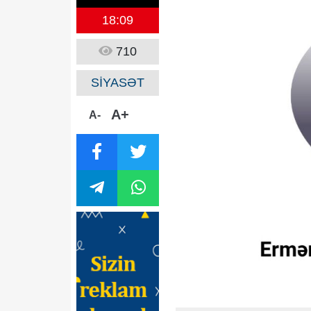
18:09
710
SİYASƏT
A+
A-