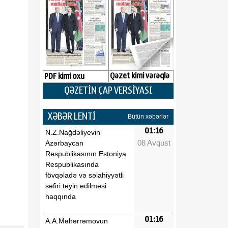
Qəzet kimi vərəqlə
PDF kimi oxu
QƏZETİN ÇAP VERSİYASI
XƏBƏR LENTİ
Bütün xəbərlər
01:16
N.Z.Nağdəliyevin
08 Avqust
Azərbaycan
Respublikasının Estoniya
Respublikasında
fövqəladə və səlahiyyətli
səfiri təyin edilməsi
haqqında
01:16
A.A.Məhərrəmovun