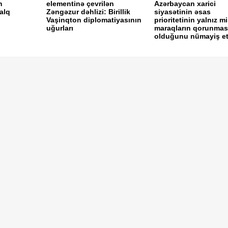
h
elementinə çevrilən
Azərbaycan xarici
alq
Zəngəzur dəhlizi: Birillik
siyasətinin əsas
i
Vaşinqton diplomatiyasının
prioritetinin yalnız mil
uğurları
maraqların qorunmas
olduğunu nümayiş etdi