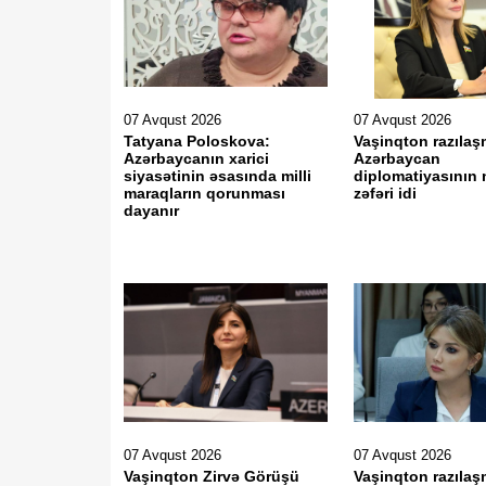
07 Avqust 2026
07 Avqust 2026
Tatyana Poloskova:
Vaşinqton razılaş
Azərbaycanın xarici
Azərbaycan
siyasətinin əsasında milli
diplomatiyasının 
maraqların qorunması
zəfəri idi
dayanır
07 Avqust 2026
07 Avqust 2026
Vaşinqton Zirvə Görüşü
Vaşinqton razılaş