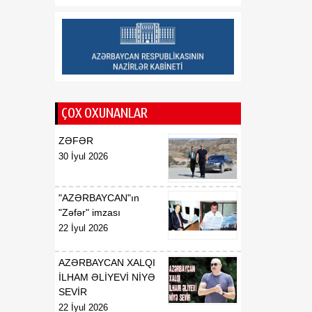
Saziş"in təsdiq edilməsi
barədə
00:57
BİLDİRİŞ
08 Avqust
18:53
Tatyana Poloskova:
07 Avqust
Azərbaycanın xarici
ÇOX OXUNANLAR
siyasətinin əsasında milli
maraqların qorunması
ZƏFƏR
dayanır
30 İyul 2026
18:23
Vaşinqton razılaşması
07 Avqust
Azərbaycan
"AZƏRBAYCAN"ın
diplomatiyasının növbəti
"Zəfər" imzası
zəfəri idi
22 İyul 2026
18:22
Tarixi Vaşinqton görüşü:
AZƏRBAYCAN XALQI
07 Avqust
ABŞ-Azərbaycan
İLHAM ƏLİYEVİ NİYƏ
əlaqələrində və Cənubi
SEVİR
Qafqazın sülh
22 İyul 2026