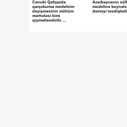
Cənubi Qafqazda
Azərbaycanın sül
qarşıdurma modelinin
modelinə beynəlx
dəyişməsinin mühüm
dəstəyi təsdiqləd
mərhələsi kimi
qiymətləndirilir ...