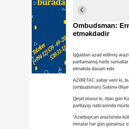
Ombudsman: Ermə
etməkdədir
İşğaldan azad edilmiş ərazi
partlamamış hərbi sursatlar
etməkdə davam edir.
AZƏRTAC xəbər verir ki, bu
(ombudsman) Səbinə Əliyevan
Qeyd olunur ki, ötən gün K
partlayışı nəticəsində müxtə
“Azərbaycan ərazisində kütl
minalar hər gün günahsız i