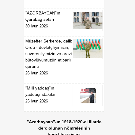
gündəliyində mühüm
mərhələ
“AZƏRBAYCAN”ın
Qarabağ səfəri
18:20
Xarici ölkələrin informasiya
30 İyun 2026
07 Avqust
şəbəkələrinə hücumlar
edən şəxslər saxlanılıblar
Müzəffər Sərkərdə, qalib
Ordu - dövlətçiliyimizin,
18:18
Heyvan kəsimi
suverenliyimizin və ərazi
07 Avqust
məntəqələrində
bütövlüyümüzün etibarlı
monitorinqlər aparılıb
qarantı
26 İyun 2026
18:00
Professor: Süni
07 Avqust
texnologiyalar dilin
“Milli yaddaş"ın
qarşısında aciz qala bilər
yaddaşındakılar
25 İyun 2026
17:55
Azərbaycan müxtəlif
07 Avqust
geosiyasi məkanlar
arasında kommunikasiya
"Azərbaycan"-ın 1918-1920-ci illərdə
imkanları olan dövlət
dərc olunan nömrələrinin
mövqeyini gücləndirir
transliterasiyası