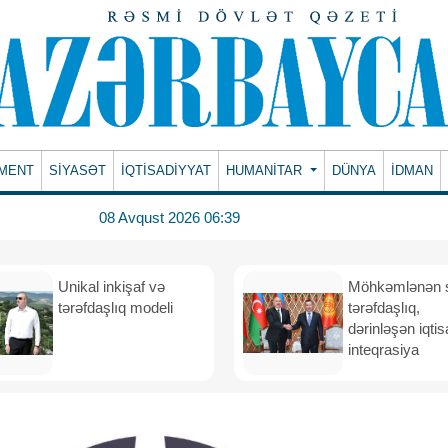
MENT
SİYASƏT
İQTİSADİYYAT
HUMANITAR
DÜNYA
İDMAN
08 Avqust 2026 06:39
Unikal inkişaf və
Möhkəmlənən st
tərəfdaşlıq modeli
tərəfdaşlıq,
dərinləşən iqtis
inteqrasiya