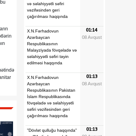
 bu
və səlahiyyətli səfiri
vəzifəsindən geri
çağırılması haqqında
arın
01:14
X.N.Fərhadovun
tlərin
08 Avqust
Azərbaycan
nın
Respublikasının
Malayziyada fövqəladə və
səlahiyyətli səfiri təyin
edilməsi haqqında
mətində
01:13
anitar
X.N.Fərhadovun
08 Avqust
Azərbaycan
Respublikasının Pakistan
İslam Respublikasında
fövqəladə və səlahiyyətli
səfiri vəzifəsindən geri
çağırılması haqqında
01:13
"Dövlət qulluğu haqqında"