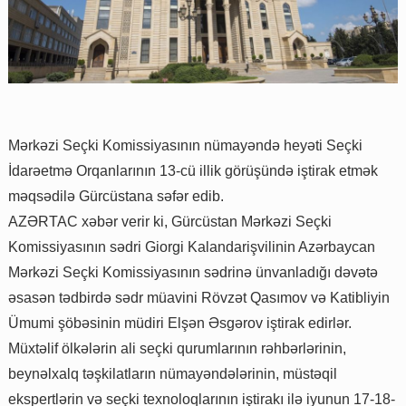
Mərkəzi Seçki Komissiyasının nümayəndə heyəti Seçki
İdarəetmə Orqanlarının 13-cü illik görüşündə iştirak etmək
məqsədilə Gürcüstana səfər edib.
AZƏRTAC xəbər verir ki, Gürcüstan Mərkəzi Seçki
Komissiyasının sədri Giorgi Kalandarişvilinin Azərbaycan
Mərkəzi Seçki Komissiyasının sədrinə ünvanladığı dəvətə
əsasən tədbirdə sədr müavini Rövzət Qasımov və Katibliyin
Ümumi şöbəsinin müdiri Elşən Əsgərov iştirak edirlər.
Müxtəlif ölkələrin ali seçki qurumlarının rəhbərlərinin,
beynəlxalq təşkilatların nümayəndələrinin, müstəqil
ekspertlərin və seçki texnoloqlarının iştirakı ilə iyunun 17-18-