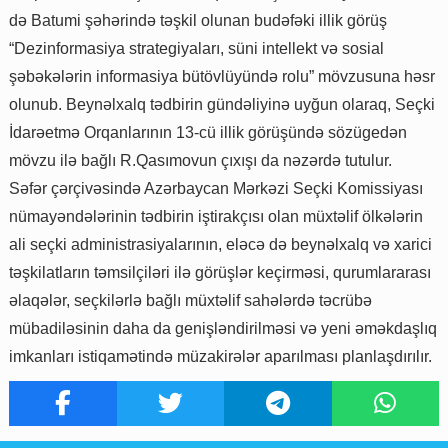
də Batumi şəhərində təşkil olunan budəfəki illik görüş
“Dezinformasiya strategiyaları, süni intellekt və sosial
şəbəkələrin informasiya bütövlüyündə rolu” mövzusuna həsr
olunub. Beynəlxalq tədbirin gündəliyinə uyğun olaraq, Seçki
İdarəetmə Orqanlarının 13-cü illik görüşündə sözügedən
mövzu ilə bağlı R.Qasımovun çıxışı da nəzərdə tutulur.
Səfər çərçivəsində Azərbaycan Mərkəzi Seçki Komissiyası
nümayəndələrinin tədbirin iştirakçısı olan müxtəlif ölkələrin
ali seçki administrasiyalarının, eləcə də beynəlxalq və xarici
təşkilatların təmsilçiləri ilə görüşlər keçirməsi, qurumlararası
əlaqələr, seçkilərlə bağlı müxtəlif sahələrdə təcrübə
mübadiləsinin daha da genişləndirilməsi və yeni əməkdaşlıq
imkanları istiqamətində müzakirələr aparılması planlaşdırılır.