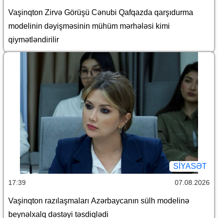
Vaşinqton Zirvə Görüşü Cənubi Qafqazda qarşıdurma
modelinin dəyişməsinin mühüm mərhələsi kimi
qiymətləndirilir
SİYASƏT
17:39
07.08.2026
Vaşinqton razılaşmaları Azərbaycanın sülh modelinə
beynəlxalq dəstəyi təsdiqlədi