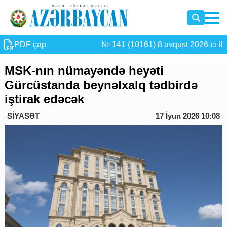
PDF çap
№ 141 (10161) 8 avqust 2026-cı il
MSK-nın nümayəndə heyəti
Gürcüstanda beynəlxalq tədbirdə
iştirak edəcək
SİYASƏT
17 İyun 2026 10:08