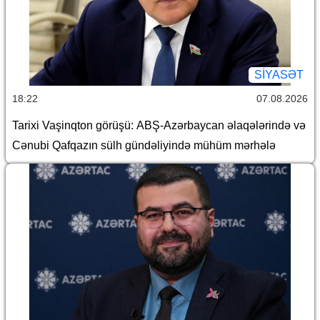
SİYASƏT
18:22
07.08.2026
Tarixi Vaşinqton görüşü: ABŞ-Azərbaycan əlaqələrində və
Cənubi Qafqazın sülh gündəliyində mühüm mərhələ