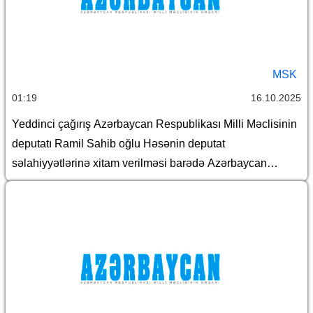
MSK
01:19
16.10.2025
Yeddinci çağırış Azərbaycan Respublikası Milli Məclisinin
deputatı Ramil Sahib oğlu Həsənin deputat
səlahiyyətlərinə xitam verilməsi barədə Azərbaycan
Respublikası Mərkəzi Seçki Komissiyasının qərarı