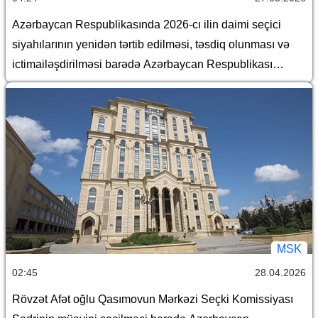
Azərbaycan Respublikasında 2026-cı ilin daimi seçici
siyahılarının yenidən tərtib edilməsi, təsdiq olunması və
ictimailəşdirilməsi barədə Azərbaycan Respublikası
Mərkəzi Seçki Komissiyasının qərarı
MSK
02:45
28.04.2026
Rövzət Afət oğlu Qasımovun Mərkəzi Seçki Komissiyası