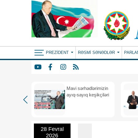
PREZIDENT
RƏSMI SƏNƏDLƏR
PARLA
Mavi sərhədlərimizin
nın
ayıq-sayıq keşikçiləri
eni dövr
28 Fevral
2026