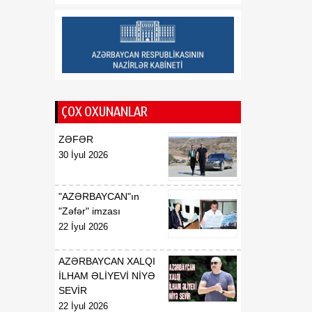
Respublikasının UNESCO
yanında daimi
nümayəndəsi təyin
edilməsi haqqında
00:51
E.T.Abdullayevin
07 Avqust
Azərbaycan
ÇOX OXUNANLAR
Respublikasının UNESCO
yanında daimi
ZƏFƏR
nümayəndəsi vəzifəsindən
30 İyul 2026
geri çağırılması haqqında
00:50
F.N.İsmayılovun
"AZƏRBAYCAN"ın
07 Avqust
Azərbaycan
"Zəfər" imzası
Respublikasının Avropa
22 İyul 2026
Şurası yanında daimi
nümayəndəsi vəzifəsindən
AZƏRBAYCAN XALQI
geri çağırılması haqqında
İLHAM ƏLİYEVİ NİYƏ
SEVİR
00:48
Azərbaycan Respublikası
22 İyul 2026