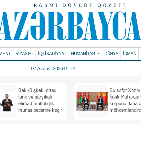
MENT
SİYASƏT
İQTİSADİYYAT
HUMANITAR
DÜNYA
İDMAN
07 Avqust 2026 01:14
Bakı-Bişkek: ortaq
Bu səfər Xəzər
tarix və qarşılıqlı
İssık-Kul arası
etimad müttəfiqlik
körpünü daha 
münasibətlərinə keçir
möhkəmləndird