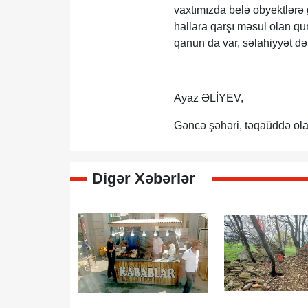
vaxtımızda belə obyektlərə 
hallara qarşı məsul olan qu
qanun da var, səlahiyyət də
Ayaz ƏLİYEV,
Gəncə şəhəri, təqaüddə ol
Digər Xəbərlər