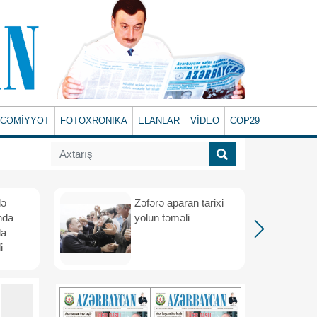
CƏMİYYƏT
FOTOXRONIKA
ELANLAR
VİDEO
COP29
lə
Zəfərə aparan tarixi
nda
yolun təməli
da
i