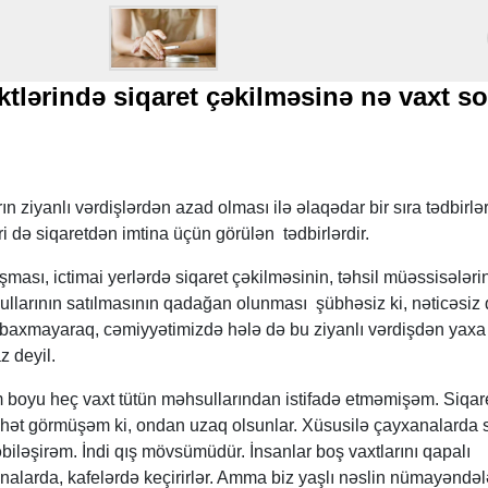
ktlərində siqaret çəkilməsinə nə vaxt s
ın ziyanlı vərdişlərdən azad olması ilə əlaqədar bir sıra tədbirlə
iri də siqaretdən imtina üçün görülən tədbirlərdir.
ması, ictimai yerlərdə siqaret çəkilməsinin, təhsil müəssisələri
ullarının satılmasının qadağan olunması şübhəsiz ki, nəticəsiz 
baxmayaraq, cəmiyyətimizdə hələ də bu ziyanlı vərdişdən yaxa
z deyil.
oyu heç vaxt tütün məhsullarından istifadə etməmişəm. Siqar
ət görmüşəm ki, ondan uzaq olsunlar. Xüsusilə çayxanalarda s
iləşirəm. İndi qış mövsümüdür. İnsanlar boş vaxtlarını qapalı
alarda, kafelərdə keçirirlər. Amma biz yaşlı nəslin nümayəndəl