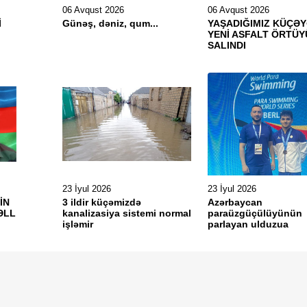
06 Avqust 2026
06 Avqust 2026
İ
Günəş, dəniz, qum...
YAŞADIĞIMIZ KÜÇƏ
YENİ ASFALT ÖRTÜY
SALINDI
23 İyul 2026
23 İyul 2026
İN
3 ildir küçəmizdə
Azərbaycan
ƏLL
kanalizasiya sistemi normal
paraüzgüçülüyünün
işləmir
parlayan ulduzua