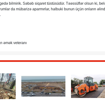
gedə bilmirik. Səbəb siqaret tüstüsüdür. Təəssüflər olsun ki, bel
rumlar da mübarizə aparmırlar, halbuki bunun üçün onların əlin
.
an əmək veteranı