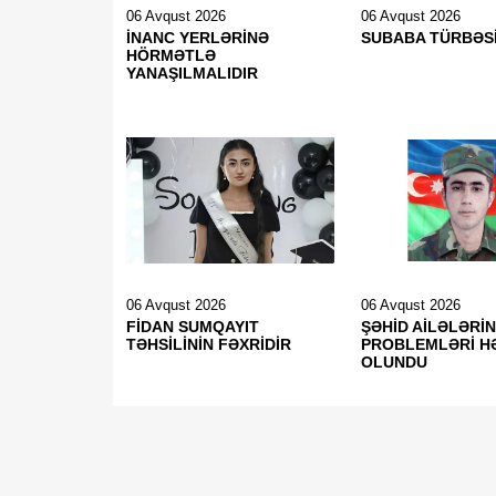
06 Avqust 2026
06 Avqust 2026
İNANC YERLƏRİNƏ
SUBABA TÜRBƏS
HÖRMƏTLƏ
YANAŞILMALIDIR
06 Avqust 2026
06 Avqust 2026
FİDAN SUMQAYIT
ŞƏHİD AİLƏLƏRİN
TƏHSİLİNİN FƏXRİDİR
PROBLEMLƏRİ H
OLUNDU