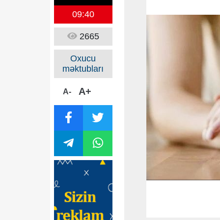
09:40
2665
Oxucu
məktubları
A+
A-