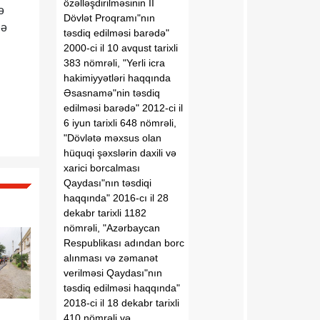
özəlləşdirilməsinin II
ə
Dövlət Proqramı"nın
də
təsdiq edilməsi barədə"
2000-ci il 10 avqust tarixli
383 nömrəli, "Yerli icra
hakimiyyətləri haqqında
Əsasnamə"nin təsdiq
edilməsi barədə" 2012-ci il
6 iyun tarixli 648 nömrəli,
"Dövlətə məxsus olan
hüquqi şəxslərin daxili və
xarici borcalması
Qaydası"nın təsdiqi
haqqında" 2016-cı il 28
dekabr tarixli 1182
nömrəli, "Azərbaycan
Respublikası adından borc
alınması və zəmanət
verilməsi Qaydası"nın
təsdiq edilməsi haqqında"
2018-ci il 18 dekabr tarixli
410 nömrəli və