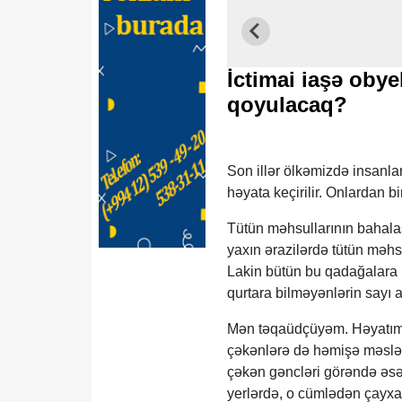
İctimai iaşə obye
qoyulacaq?
Son illər ölkəmizdə insanlar
həyata keçirilir. Onlardan b
Tütün məhsullarının bahalaş
yaxın ərazilərdə tütün məhs
Lakin bütün bu qadağalara 
qurtara bilməyənlərin sayı a
Mən təqaüdçüyəm. Həyatım b
çəkənlərə də həmişə məsləh
çəkən gəncləri görəndə əsəb
yerlərdə, o cümlədən çayxan