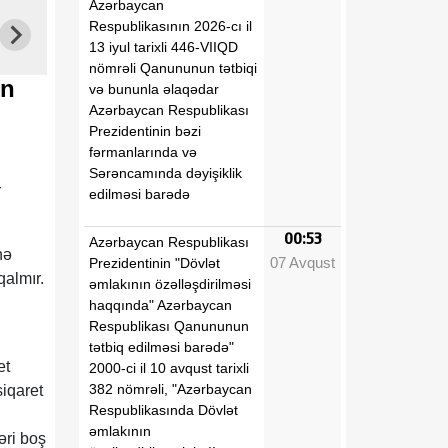
Azərbaycan
Respublikasının 2026-cı il
13 iyul tarixli 446-VIIQD
nömrəli Qanununun tətbiqi
on
və bununla əlaqədar
Azərbaycan Respublikası
Prezidentinin bəzi
fərmanlarında və
Sərəncamında dəyişiklik
r
edilməsi barədə
00:53
Azərbaycan Respublikası
nə
07 Avqust
Prezidentinin "Dövlət
qalmır.
əmlakının özəlləşdirilməsi
haqqında" Azərbaycan
Respublikası Qanununun
tətbiq edilməsi barədə"
et
2000-ci il 10 avqust tarixli
382 nömrəli, "Azərbaycan
iqaret
Respublikasında Dövlət
əmlakının
əri boş