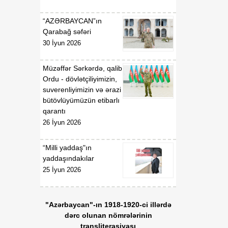
07 Avqust
Prezidentinin "Azərbaycan
Respublikasının Kosmik
“AZƏRBAYCAN”ın
Agentliyi (Azərkosmos)"
Qarabağ səfəri
publik hüquqi şəxsin
30 İyun 2026
yaradılması haqqında"
2021-ci il 27 aprel tarixli
1326 nömrəli,
Müzəffər Sərkərdə, qalib
"Azərbaycan Nəqliyyat və
Ordu - dövlətçiliyimizin,
Kommunikasiya Holdinqi
suverenliyimizin və ərazi
(AZCON)" publik hüquqi
bütövlüyümüzün etibarlı
şəxsin Nizamnaməsinin
qarantı
təsdiqi və bununla
26 İyun 2026
əlaqədar bəzi məsələlərin
tənzimlənməsi haqqında"
“Milli yaddaş"ın
2025-ci il 15 yanvar tarixli
yaddaşındakılar
286 nömrəli fərmanlarında
25 İyun 2026
və "Azərbaycan Hava
Yolları" Qapalı Səhmdar
Cəmiyyətinin yaradılması
"Azərbaycan"-ın 1918-1920-ci illərdə
haqqında" 2008-ci il 16
dərc olunan nömrələrinin
aprel tarixli 2761 nömrəli,
transliterasiyası
"Azərbaycan Xəzər Dəniz