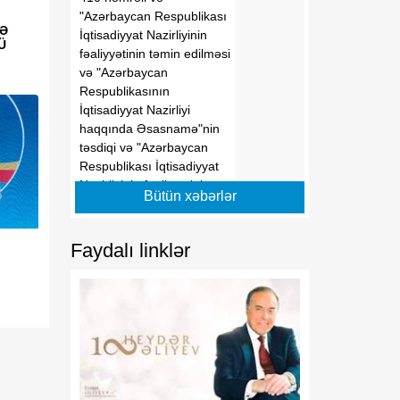
"Azərbaycan Respublikası
YƏ
İqtisadiyyat Nazirliyinin
Ü
fəaliyyətinin təmin edilməsi
və "Azərbaycan
Respublikasının
İqtisadiyyat Nazirliyi
haqqında Əsasnamə"nin
təsdiqi və "Azərbaycan
Respublikası İqtisadiyyat
Nazirliyinin fəaliyyətinin
Bütün xəbərlər
təmin edilməsi və
"Azərbaycan Respublikası
İqtisadi İnkişaf Nazirliyinin
Faydalı linklər
fəaliyyətinin
təkmilləşdirilməsi ilə bağlı
tədbirlər haqqında"
Azərbaycan Respublikası
Prezidentinin 2006-cı il 28
dekabr tarixli 504 nömrəli
Fərmanında dəyişikliklər
edilməsi barədə"