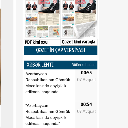
Qəzet kimi vərəqlə
PDF kimi oxu
QƏZETİN ÇAP VERSİYASI
XƏBƏR LENTİ
Bütün xəbərlər
00:55
Azərbaycan
07 Avqust
Respublikasının Gömrük
Məcəlləsində dəyişiklik
edilməsi haqqında
00:54
"Azərbaycan
07 Avqust
Respublikasının Gömrük
Məcəlləsində dəyişiklik
edilməsi haqqında"