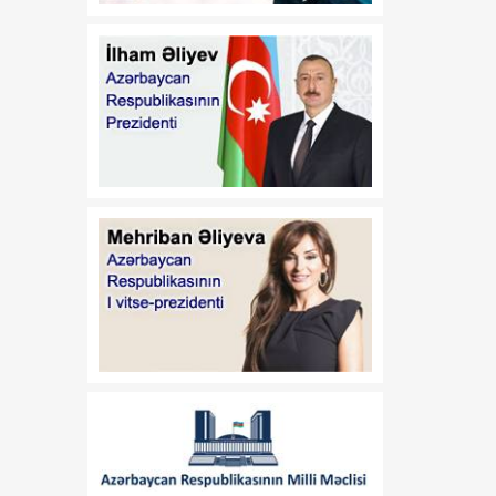
Azərbaycan Respublikası
Prezidentinin 2014-cü il 20
fevral tarixli 111 nömrəli
Fərmanında dəyişiklik
edilməsi haqqında"
Azərbaycan Respublikası
Prezidentinin 2019-cu il 30
dekabr tarixli 911 nömrəli
Fərmanında dəyişiklik
edilməsi barədə" 2020-ci il
12 may tarixli 1017
nömrəli fərmanlarında
dəyişiklik edilməsi
haqqında
00:52
B.Ə.Aslanbəylinin "Şöhrət"
07 Avqust
ordeni ilə təltif edilməsi
haqqında
00:52
F.N.İsmayılovun
07 Avqust
Azərbaycan