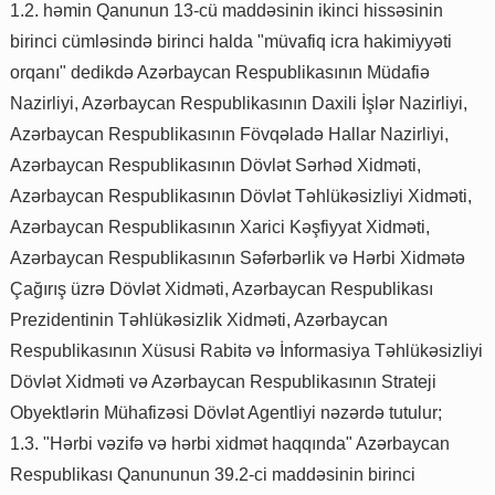
1.2. həmin Qanunun 13-cü maddəsinin ikinci hissəsinin
birinci cümləsində birinci halda "müvafiq icra hakimiyyəti
orqanı" dedikdə Azərbaycan Respublikasının Müdafiə
Nazirliyi, Azərbaycan Respublikasının Daxili İşlər Nazirliyi,
Azərbaycan Respublikasının Fövqəladə Hallar Nazirliyi,
Azərbaycan Respublikasının Dövlət Sərhəd Xidməti,
Azərbaycan Respublikasının Dövlət Təhlükəsizliyi Xidməti,
Azərbaycan Respublikasının Xarici Kəşfiyyat Xidməti,
Azərbaycan Respublikasının Səfərbərlik və Hərbi Xidmətə
Çağırış üzrə Dövlət Xidməti, Azərbaycan Respublikası
Prezidentinin Təhlükəsizlik Xidməti, Azərbaycan
Respublikasının Xüsusi Rabitə və İnformasiya Təhlükəsizliyi
Dövlət Xidməti və Azərbaycan Respublikasının Strateji
Obyektlərin Mühafizəsi Dövlət Agentliyi nəzərdə tutulur;
1.3. "Hərbi vəzifə və hərbi xidmət haqqında" Azərbaycan
Respublikası Qanununun 39.2-ci maddəsinin birinci