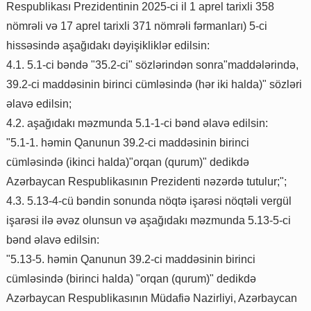
Respublikası Prezidentinin 2025-ci il 1 aprel tarixli 358
nömrəli və 17 aprel tarixli 371 nömrəli fərmanları) 5-ci
hissəsində aşağıdakı dəyişikliklər edilsin:
4.1. 5.1-ci bəndə "35.2-ci" sözlərindən sonra"maddələrində,
39.2-ci maddəsinin birinci cümləsində (hər iki halda)" sözləri
əlavə edilsin;
4.2. aşağıdakı məzmunda 5.1-1-ci bənd əlavə edilsin:
"5.1-1. həmin Qanunun 39.2-ci maddəsinin birinci
cümləsində (ikinci halda)"orqan (qurum)" dedikdə
Azərbaycan Respublikasının Prezidenti nəzərdə tutulur;";
4.3. 5.13-4-cü bəndin sonunda nöqtə işarəsi nöqtəli vergül
işarəsi ilə əvəz olunsun və aşağıdakı məzmunda 5.13-5-ci
bənd əlavə edilsin:
"5.13-5. həmin Qanunun 39.2-ci maddəsinin birinci
cümləsində (birinci halda) "orqan (qurum)" dedikdə
Azərbaycan Respublikasının Müdafiə Nazirliyi, Azərbaycan