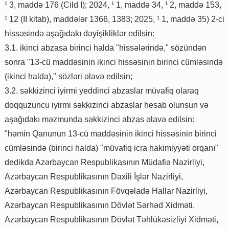
¹ 3, maddə 176 (Cild I); 2024, ¹ 1, maddə 34, ¹ 2, maddə 153,
¹ 12 (II kitab), maddələr 1366, 1383; 2025, ¹ 1, maddə 35) 2-ci
hissəsində aşağıdakı dəyişikliklər edilsin:
3.1. ikinci abzasa birinci halda "hissələrində," sözündən
sonra "13-cü maddəsinin ikinci hissəsinin birinci cümləsində
(ikinci halda)," sözləri əlavə edilsin;
3.2. səkkizinci iyirmi yeddinci abzaslar müvafiq olaraq
doqquzuncu iyirmi səkkizinci abzaslar hesab olunsun və
aşağıdakı məzmunda səkkizinci abzas əlavə edilsin:
"həmin Qanunun 13-cü maddəsinin ikinci hissəsinin birinci
cümləsində (birinci halda) "müvafiq icra hakimiyyəti orqanı"
dedikdə Azərbaycan Respublikasının Müdafiə Nazirliyi,
Azərbaycan Respublikasının Daxili İşlər Nazirliyi,
Azərbaycan Respublikasının Fövqəladə Hallar Nazirliyi,
Azərbaycan Respublikasının Dövlət Sərhəd Xidməti,
Azərbaycan Respublikasının Dövlət Təhlükəsizliyi Xidməti,