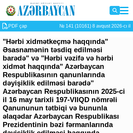
PDF çap
№ 141 (10161) 8 avqust 2026-cı il
"Hərbi xidmətkeçmə haqqında"
Əsasnamənin təsdiq edilməsi
barədə" və "Hərbi vəzifə və hərbi
xidmət haqqında" Azərbaycan
Respublikasının qanunlarında
dəyişiklik edilməsi barədə"
Azərbaycan Respublikasının 2025-ci
il 16 may tarixli 197-VIIQD nömrəli
Qanununun tətbiqi və bununla
əlaqədar Azərbaycan Respublikası
Prezidentinin bəzi fərmanlarında
dəyişiklik edilməsi haqqında