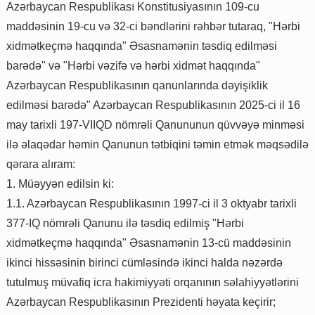
Azərbaycan Respublikası Konstitusiyasının 109-cu
maddəsinin 19-cu və 32-ci bəndlərini rəhbər tutaraq, "Hərbi
xidmətkeçmə haqqında" Əsasnamənin təsdiq edilməsi
barədə" və "Hərbi vəzifə və hərbi xidmət haqqında"
Azərbaycan Respublikasının qanunlarında dəyişiklik
edilməsi barədə" Azərbaycan Respublikasının 2025-ci il 16
may tarixli 197-VIIQD nömrəli Qanununun qüvvəyə minməsi
ilə əlaqədar həmin Qanunun tətbiqini təmin etmək məqsədilə
qərara alıram:
1. Müəyyən edilsin ki:
1.1. Azərbaycan Respublikasının 1997-ci il 3 oktyabr tarixli
377-IQ nömrəli Qanunu ilə təsdiq edilmiş "Hərbi
xidmətkeçmə haqqında" Əsasnamənin 13-cü maddəsinin
ikinci hissəsinin birinci cümləsində ikinci halda nəzərdə
tutulmuş müvafiq icra hakimiyyəti orqanının səlahiyyətlərini
Azərbaycan Respublikasının Prezidenti həyata keçirir;