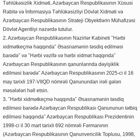
Təhlükəsizlik Xidməti, Azərbaycan Respublikasının Xüsusi
Rabitə və İnformasiya Təhlükəsizliyi Dövlət Xidməti və
Azərbaycan Respublikasının Strateji Obyektlərin Mühafizəsi
Dövlət Agentliyi nəzərdə tutulur.
2. Azərbaycan Respublikasının Nazirlər Kabineti "Hərbi
xidmətkeçmə haqqında" Əsasnamənin təsdiq edilməsi
barədə" və "Hərbi vəzifə və hərbi xidmət haqqında"
Azərbaycan Respublikasının qanunlarında dəyişiklik
edilməsi barədə" Azərbaycan Respublikasının 2025-ci il 16
may tarixli 197-VIIQD nömrəli Qanunundan irəli gələn
məsələləri həll etsin.
3. "Hərbi xidmətkeçmə haqqında" Əsasnamənin təsdiq
edilməsi barədə Azərbaycan Respublikası Qanununun tətbiq
edilməsi haqqında" Azərbaycan Respublikası Prezidentinin
1998-ci il 30 mart tarixli 692 nömrəli Fərmanının
(Azərbaycan Respublikasının Qanunvericilik Toplusu, 1998,