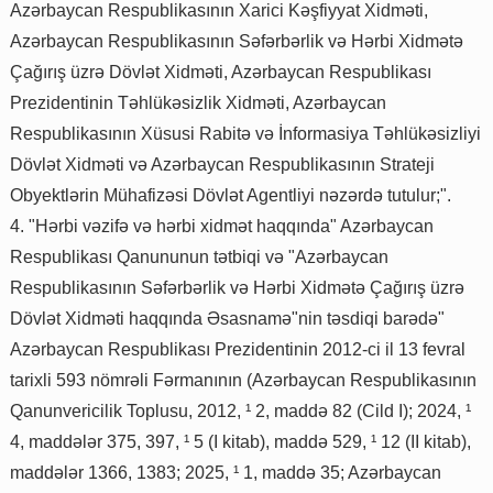
Azərbaycan Respublikasının Xarici Kəşfiyyat Xidməti,
Azərbaycan Respublikasının Səfərbərlik və Hərbi Xidmətə
Çağırış üzrə Dövlət Xidməti, Azərbaycan Respublikası
Prezidentinin Təhlükəsizlik Xidməti, Azərbaycan
Respublikasının Xüsusi Rabitə və İnformasiya Təhlükəsizliyi
Dövlət Xidməti və Azərbaycan Respublikasının Strateji
Obyektlərin Mühafizəsi Dövlət Agentliyi nəzərdə tutulur;".
4. "Hərbi vəzifə və hərbi xidmət haqqında" Azərbaycan
Respublikası Qanununun tətbiqi və "Azərbaycan
Respublikasının Səfərbərlik və Hərbi Xidmətə Çağırış üzrə
Dövlət Xidməti haqqında Əsasnamə"nin təsdiqi barədə"
Azərbaycan Respublikası Prezidentinin 2012-ci il 13 fevral
tarixli 593 nömrəli Fərmanının (Azərbaycan Respublikasının
Qanunvericilik Toplusu, 2012, ¹ 2, maddə 82 (Cild I); 2024, ¹
4, maddələr 375, 397, ¹ 5 (I kitab), maddə 529, ¹ 12 (II kitab),
maddələr 1366, 1383; 2025, ¹ 1, maddə 35; Azərbaycan