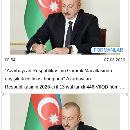
FƏRMANLAR
00:54
07.08.2026
"Azərbaycan Respublikasının Gömrük Məcəlləsində
dəyişiklik edilməsi haqqında" Azərbaycan
Respublikasının 2026-cı il 13 iyul tarixli 446-VIIQD nömrəli
Qanununun tətbiqi və bununla əlaqədar Azərbaycan
Respublikası Prezidentinin bəzi fərmanlarında və
Sərəncamında dəyişiklik edilməsi barədə