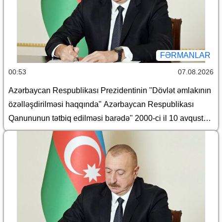
FƏRMANLAR
00:53
07.08.2026
Azərbaycan Respublikası Prezidentinin "Dövlət əmlakının
özəlləşdirilməsi haqqında" Azərbaycan Respublikası
Qanununun tətbiq edilməsi barədə" 2000-ci il 10 avqust
tarixli 382 nömrəli, "Azərbaycan Respublikasında Dövlət
əmlakının özəlləşdirilməsinin II Dövlət Proqramı"nın təsdiq
edilməsi barədə" 2000-ci il 10 avqust tarixli 383 nömrəli,
"Yerli icra hakimiyyətləri haqqında Əsasnamə"nin təsdiq
edilməsi barədə" 2012-ci il 6 iyun tarixli 648 nömrəli,
"Dövlətə məxsus olan hüquqi şəxslərin daxili və xarici
borcalması Qaydası"nın təsdiqi haqqında" 2016-cı il 28