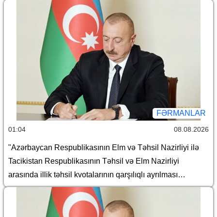
14 iyul tarixli 449-VIIQD nömrəli Qanununun tətbiqi və
bununla əlaqədar bəzi məsələlərin tənzimlənməsi
haqqında
FƏRMANLAR
01:04
08.08.2026
"Azərbaycan Respublikasının Elm və Təhsil Nazirliyi ilə
Tacikistan Respublikasının Təhsil və Elm Nazirliyi
arasında illik təhsil kvotalarının qarşılıqlı ayrılması
haqqında Saziş"in təsdiq edilməsi barədə