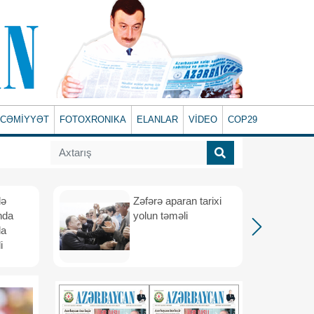
CƏMİYYƏT
FOTOXRONIKA
ELANLAR
VİDEO
COP29
lə
Zəfərə aparan tarixi
nda
yolun təməli
da
i