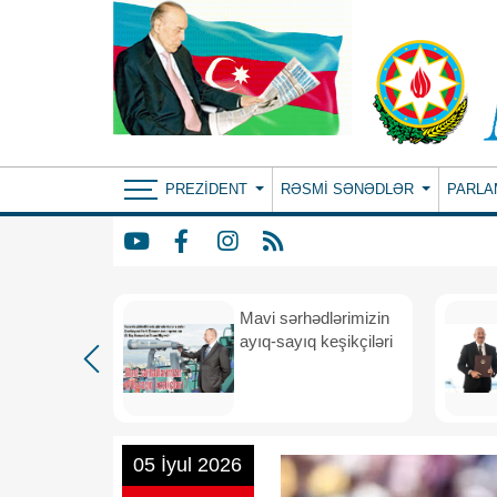
PREZIDENT
RƏSMI SƏNƏDLƏR
PARLA
Mavi sərhədlərimizin
nın
ayıq-sayıq keşikçiləri
eni dövr
05 İyul 2026