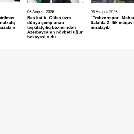
06 Avqust 2026
06 Avqust 2026
irilməsi
Baş katib: Güləş üzrə
“Trabzonspor” Məh
ynəlxalq
dünya çempionatı
Salahla 2 illik müqavi
müzakirə
təşkilatçılıq baxımından
imzalayıb
Azərbaycanın növbəti uğur
hekayəsi oldu