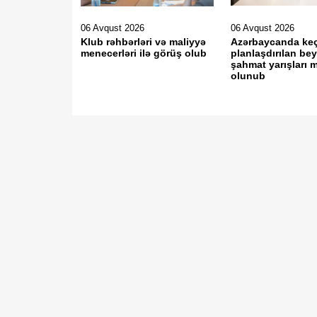
06 Avqust 2026
06 Avqust 2026
Klub rəhbərləri və maliyyə
Azərbaycanda keç
menecerləri ilə görüş olub
planlaşdırılan be
şahmat yarışları 
olunub