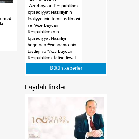
"Azərbaycan Respublikası
İqtisadiyyat Nazirliyinin
əmməd
fəaliyyətinin təmin edilməsi
lə
və "Azərbaycan
Respublikasının
İqtisadiyyat Nazirliyi
haqqında Əsasnamə"nin
təsdiqi və "Azərbaycan
Respublikası İqtisadiyyat
Nazirliyinin fəaliyyətinin
Bütün xəbərlər
təmin edilməsi və
"Azərbaycan Respublikası
İqtisadi İnkişaf Nazirliyinin
Faydalı linklər
fəaliyyətinin
təkmilləşdirilməsi ilə bağlı
tədbirlər haqqında"
Azərbaycan Respublikası
Prezidentinin 2006-cı il 28
dekabr tarixli 504 nömrəli
Fərmanında dəyişikliklər
edilməsi barədə"