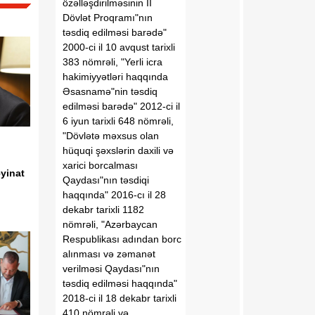
özəlləşdirilməsinin II
Dövlət Proqramı"nın
təsdiq edilməsi barədə"
2000-ci il 10 avqust tarixli
383 nömrəli, "Yerli icra
hakimiyyətləri haqqında
Əsasnamə"nin təsdiq
edilməsi barədə" 2012-ci il
6 iyun tarixli 648 nömrəli,
"Dövlətə məxsus olan
hüquqi şəxslərin daxili və
xarici borcalması
yinat
Qaydası"nın təsdiqi
haqqında" 2016-cı il 28
dekabr tarixli 1182
nömrəli, "Azərbaycan
Respublikası adından borc
alınması və zəmanət
verilməsi Qaydası"nın
təsdiq edilməsi haqqında"
2018-ci il 18 dekabr tarixli
410 nömrəli və