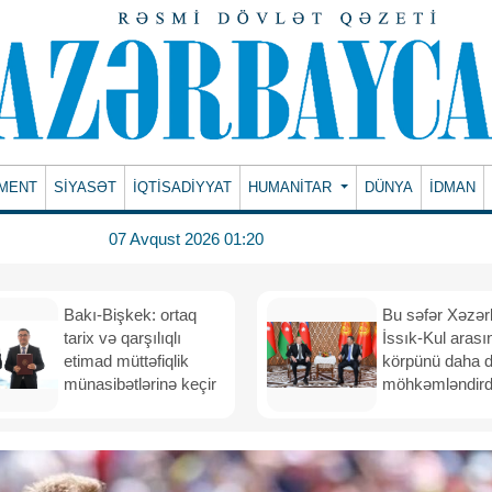
MENT
SİYASƏT
İQTİSADİYYAT
HUMANITAR
DÜNYA
İDMAN
07 Avqust 2026 01:20
Bakı-Bişkek: ortaq
Bu səfər Xəzər
tarix və qarşılıqlı
İssık-Kul arası
etimad müttəfiqlik
körpünü daha 
münasibətlərinə keçir
möhkəmləndird