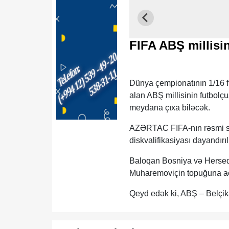
FIFA ABŞ millisi
Dünya çempionatının 1/16 f
alan ABŞ millisinin futbolç
meydana çıxa biləcək.
AZƏRTAC FIFA-nın rəsmi say
diskvalifikasiyası dayandırıl
Baloqan Bosniya və Herseqov
Muharemoviçin topuğuna aç
Qeyd edək ki, ABŞ – Belçika