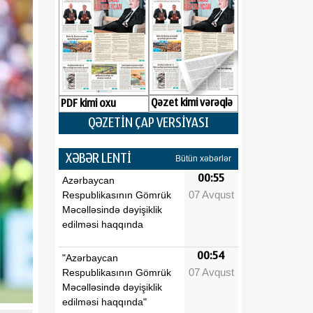
Qəzet kimi vərəqlə
PDF kimi oxu
QƏZETİN ÇAP VERSİYASI
XƏBƏR LENTİ
Bütün xəbərlər
00:55
Azərbaycan
07 Avqust
Respublikasının Gömrük
Məcəlləsində dəyişiklik
edilməsi haqqında
00:54
"Azərbaycan
07 Avqust
Respublikasının Gömrük
Məcəlləsində dəyişiklik
edilməsi haqqında"