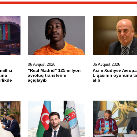
06 Avqust 2026
06 Avqust 2026
illisi
“Real Madrid” 125 milyon
Asim Xudiyev Avropa
tına
avroluq transferini
Liqasının oyununa tə
rlikdə
açıqlayıb
alıb