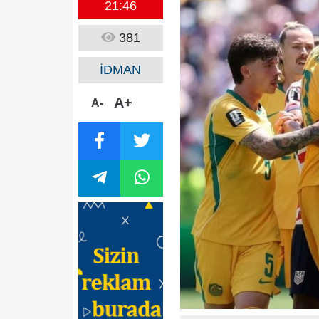
21:46
381
İDMAN
A+
A-