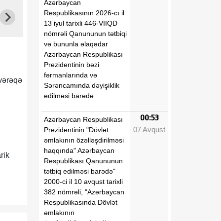
Azərbaycan
Respublikasının 2026-cı il
13 iyul tarixli 446-VIIQD
nömrəli Qanununun tətbiqi
və bununla əlaqədar
Azərbaycan Respublikası
Prezidentinin bəzi
fərmanlarında və
 vərəqə
Sərəncamında dəyişiklik
edilməsi barədə
00:53
Azərbaycan Respublikası
07 Avqust
Prezidentinin "Dövlət
əmlakının özəlləşdirilməsi
haqqında" Azərbaycan
rik
Respublikası Qanununun
tətbiq edilməsi barədə"
2000-ci il 10 avqust tarixli
382 nömrəli, "Azərbaycan
Respublikasında Dövlət
əmlakının