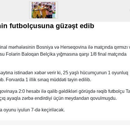
nin futbolçusuna güzəşt edib
inal mərhələsinin Bosniya və Herseqovina ilə matçında qırmızı
usu Folarin Baloqan Belçika yığmasına qarşı 1/8 final matçında
tına istinadən xəbər verir ki, 25 yaşlı hücumçunun 1 oyunluq
ıb. Forvarda 1 illik sınaq müddəti təyin edilib.
inaya 2:0 hesabı ilə qalib gəldikləri görüşdə rəqib futbolçu Ta
ıq ayaqla zərbə endirdiyi üçün meydandan qovulmuşdu.
 oyunu iyulun 7-də keçiriləcək.