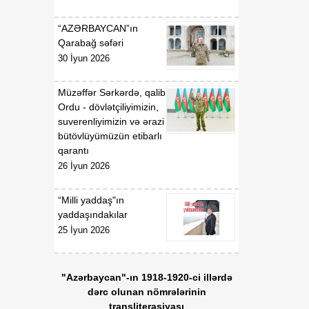
07 Avqust
Prezidentinin "Azərbaycan
Respublikasının Kosmik
“AZƏRBAYCAN”ın
Agentliyi (Azərkosmos)"
Qarabağ səfəri
publik hüquqi şəxsin
30 İyun 2026
yaradılması haqqında"
2021-ci il 27 aprel tarixli
1326 nömrəli,
Müzəffər Sərkərdə, qalib
"Azərbaycan Nəqliyyat və
Ordu - dövlətçiliyimizin,
Kommunikasiya Holdinqi
suverenliyimizin və ərazi
(AZCON)" publik hüquqi
bütövlüyümüzün etibarlı
şəxsin Nizamnaməsinin
qarantı
təsdiqi və bununla
26 İyun 2026
əlaqədar bəzi məsələlərin
tənzimlənməsi haqqında"
“Milli yaddaş"ın
2025-ci il 15 yanvar tarixli
yaddaşındakılar
286 nömrəli fərmanlarında
25 İyun 2026
və "Azərbaycan Hava
Yolları" Qapalı Səhmdar
Cəmiyyətinin yaradılması
"Azərbaycan"-ın 1918-1920-ci illərdə
haqqında" 2008-ci il 16
dərc olunan nömrələrinin
aprel tarixli 2761 nömrəli,
transliterasiyası
"Azərbaycan Xəzər Dəniz