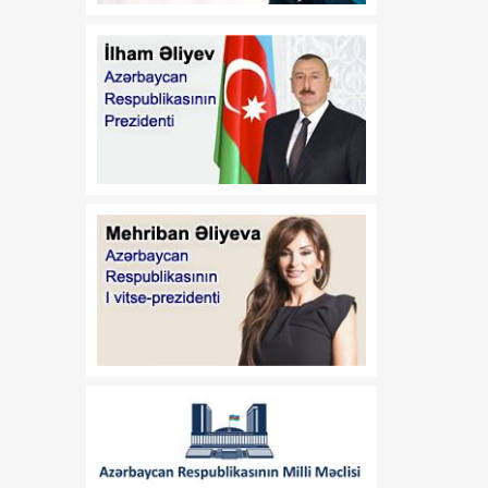
Azərbaycan Respublikası
Prezidentinin 2014-cü il 20
fevral tarixli 111 nömrəli
Fərmanında dəyişiklik
edilməsi haqqında"
Azərbaycan Respublikası
Prezidentinin 2019-cu il 30
dekabr tarixli 911 nömrəli
Fərmanında dəyişiklik
edilməsi barədə" 2020-ci il
12 may tarixli 1017
nömrəli fərmanlarında
dəyişiklik edilməsi
haqqında
00:52
B.Ə.Aslanbəylinin "Şöhrət"
07 Avqust
ordeni ilə təltif edilməsi
haqqında
00:52
F.N.İsmayılovun
07 Avqust
Azərbaycan