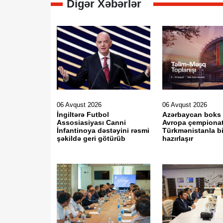
Digər Xəbərlər
06 Avqust 2026
06 Avqust 2026
İngiltərə Futbol
Azərbaycan boks m
Assosiasiyası Canni
Avropa çempiona
İnfantinoya dəstəyini rəsmi
Türkmənistanla bi
şəkildə geri götürüb
hazırlaşır