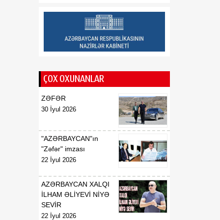
Respublikasının UNESCO
yanında daimi
nümayəndəsi təyin
edilməsi haqqında
00:51
E.T.Abdullayevin
07 Avqust
Azərbaycan
ÇOX OXUNANLAR
Respublikasının UNESCO
yanında daimi
ZƏFƏR
nümayəndəsi vəzifəsindən
30 İyul 2026
geri çağırılması haqqında
00:50
F.N.İsmayılovun
"AZƏRBAYCAN"ın
07 Avqust
Azərbaycan
"Zəfər" imzası
Respublikasının Avropa
22 İyul 2026
Şurası yanında daimi
nümayəndəsi vəzifəsindən
AZƏRBAYCAN XALQI
geri çağırılması haqqında
İLHAM ƏLİYEVİ NİYƏ
SEVİR
00:48
Azərbaycan Respublikası
22 İyul 2026