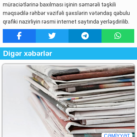
müraciətlərinə baxılması işinin səmərəli təşkili
məqsədilə rəhbər vəzifəli şəxslərin vətəndaş qəbulu
qrafiki nazirliyin rəsmi internet saytında yerləşdirilib.
Digər xəbərlər
CƏMİYYƏT