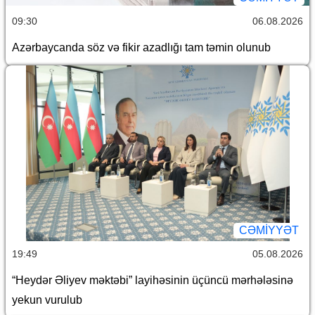
09:30
06.08.2026
Azərbaycanda söz və fikir azadlığı tam təmin olunub
CƏMİYYƏT
19:49
05.08.2026
“Heydər Əliyev məktəbi” layihəsinin üçüncü mərhələsinə
yekun vurulub