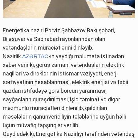
Energetika naziri Pərviz Şahbazov Bakı şəhəri,
Biləsuvar və Sabirabad rayonlarından olan
vətəndaşların müraciətlərini dinləyib.
Nazirlik
-ın yaydığı məlumata istinadən
AZƏRTAC
xəbər verir ki, görüş zamanı vətəndaşların elektrik
naqilləri və dirəklərinin istismar vəziyyəti, enerji
sərfiyyatının hesablanması, elektrik enerjisi və təbii
qazdan istifadəyə görə borcun yaranması,
sayğacların quraşdırılması, işlə təminat və digər
məzmunlu müraciətləri dinlənilib, qaldırılan
məsələlərin qanunvericiliyin tələblərinə uyğun həlli
üçün müvafiq tapşırıqlar verilib.
Qeyd edək ki, Energetika Nazirliyi tərəfindən vətəndaş