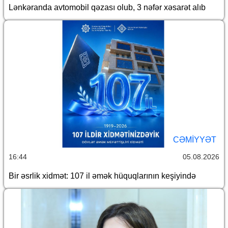
Lənkəranda avtomobil qəzası olub, 3 nəfər xəsarət alıb
CƏMİYYƏT
16:44
05.08.2026
Bir əsrlik xidmət: 107 il əmək hüquqlarının keşiyində