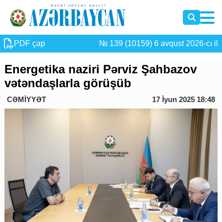
PDF çap
№ 139 (10159) 6 avqust 2026-cı il
Energetika naziri Pərviz Şahbazov
vətəndaşlarla görüşüb
CƏMİYYƏT
17 İyun 2025 18:48