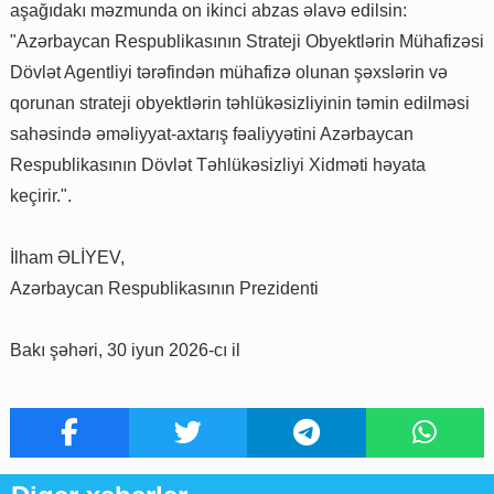
aşağıdakı məzmunda on ikinci abzas əlavə edilsin:
"Azərbaycan Respublikasının Strateji Obyektlərin Mühafizəsi
Dövlət Agentliyi tərəfindən mühafizə olunan şəxslərin və
qorunan strateji obyektlərin təhlükəsizliyinin təmin edilməsi
sahəsində əməliyyat-axtarış fəaliyyətini Azərbaycan
Respublikasının Dövlət Təhlükəsizliyi Xidməti həyata
keçirir.".
İlham ƏLİYEV,
Azərbaycan Respublikasının Prezidenti
Bakı şəhəri, 30 iyun 2026-cı il