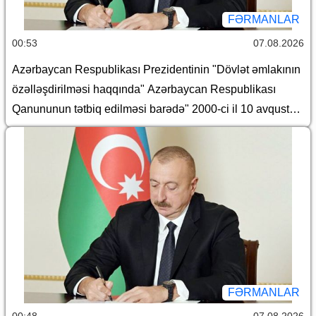
FƏRMANLAR
00:53
07.08.2026
Azərbaycan Respublikası Prezidentinin "Dövlət əmlakının
özəlləşdirilməsi haqqında" Azərbaycan Respublikası
Qanununun tətbiq edilməsi barədə" 2000-ci il 10 avqust
tarixli 382 nömrəli, "Azərbaycan Respublikasında Dövlət
əmlakının özəlləşdirilməsinin II Dövlət Proqramı"nın təsdiq
edilməsi barədə" 2000-ci il 10 avqust tarixli 383 nömrəli,
"Yerli icra hakimiyyətləri haqqında Əsasnamə"nin təsdiq
edilməsi barədə" 2012-ci il 6 iyun tarixli 648 nömrəli,
"Dövlətə məxsus olan hüquqi şəxslərin daxili və xarici
borcalması Qaydası"nın təsdiqi haqqında" 2016-cı il 28
dekabr tarixli 1182 nömrəli, "Azərbaycan Respublikası
adından borc alınması və zəmanət verilməsi Qaydası"nın
FƏRMANLAR
təsdiq edilməsi haqqında" 2018-ci il 18 dekabr tarixli 410