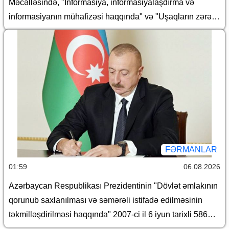
Məcəlləsində, "İnformasiya, informasiyalaşdırma və
nömrəli sərəncamlarında dəyişiklik edilməsi barədə
informasiyanın mühafizəsi haqqında" və "Uşaqların zərərli
informasiyadan qorunması haqqında" Azərbaycan
Respublikasının qanunlarında dəyişiklik edilməsi barədə"
Azərbaycan Respublikasının 2026-cı il 30 iyun tarixli 431-
VIIQD nömrəli Qanununun tətbiqi və bununla əlaqədar
Azərbaycan Respublikası Prezidentinin bəzi
fərmanlarında dəyişiklik edilməsi haqqında
FƏRMANLAR
01:59
06.08.2026
Azərbaycan Respublikası Prezidentinin "Dövlət əmlakının
qorunub saxlanılması və səmərəli istifadə edilməsinin
təkmilləşdirilməsi haqqında" 2007-ci il 6 iyun tarixli 586
nömrəli və "Azərbaycan Respublikası İqtisadiyyat