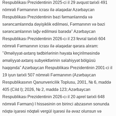
Respublikası Prezidentinin 2025-ci il 29 avqust tarixli 491
nömrəli Fərmanının icrası ilə əlaqədar Azərbaycan
Respublikası Prezidentinin bəzi fərmanlarında və
sərəncamlarında dəyişiklik edilməsi, Fərmanının və bəzi
sərəncamlarının ləğv edilməsi barədə" Azərbaycan
Respublikası Prezidentinin 2026-cı il 23 fevral tarixli 604
nömrəli Fərmanının icrası ilə əlaqədar qərara alıram:
"Əməliyyat-axtarış tədbirlərinin həyata keçirilməsində
əməliyyat-axtarış subyektlərinin səlahiyyət bölgüsü
haqqında" Azərbaycan Respublikası Prezidentinin 2001-ci il
19 iyun tarixli 507 nömrəli Fərmanının (Azərbaycan
Respublikasının Qanunvericilik Toplusu, 2001, № 6, maddə
405 (Cild I); 2026, № 2, maddə 123; Azərbaycan
Respublikası Prezidentinin 2026-cı il 20 aprel tarixli 648
nömrəli Fərmanı) I hissəsinin on birinci abzasının sonunda
nöqtə işarəsi nöqtəli vergül işarəsi ilə əvəz olunsun və