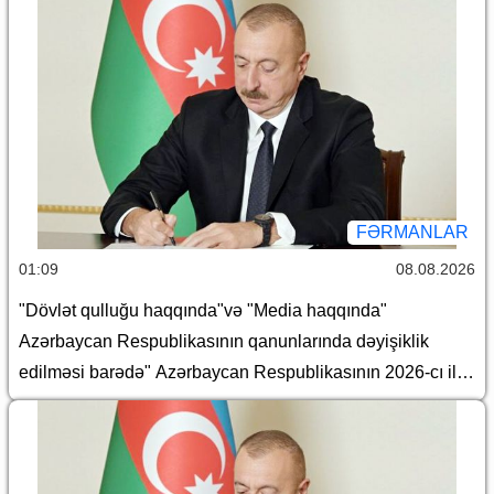
FƏRMANLAR
01:09
08.08.2026
"Dövlət qulluğu haqqında"və "Media haqqında"
Azərbaycan Respublikasının qanunlarında dəyişiklik
edilməsi barədə" Azərbaycan Respublikasının 2026-cı il
14 iyul tarixli 449-VIIQD nömrəli Qanununun tətbiqi və
bununla əlaqədar bəzi məsələlərin tənzimlənməsi
haqqında