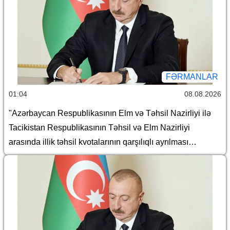
FƏRMANLAR
01:04
08.08.2026
"Azərbaycan Respublikasının Elm və Təhsil Nazirliyi ilə
Tacikistan Respublikasının Təhsil və Elm Nazirliyi
arasında illik təhsil kvotalarının qarşılıqlı ayrılması
haqqında Saziş"in təsdiq edilməsi barədə