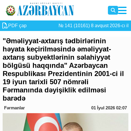
PDF çap
№ 141 (10161) 8 avqust 2026-cı il
"Əməliyyat-axtarış tədbirlərinin
həyata keçirilməsində əməliyyat-
axtarış subyektlərinin səlahiyyət
bölgüsü haqqında" Azərbaycan
Respublikası Prezidentinin 2001-ci il
19 iyun tarixli 507 nömrəli
Fərmanında dəyişiklik edilməsi
barədə
Fərmanlar
01 İyul 2026 02:07