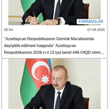
FƏRMANLAR
00:54
07.08.2026
"Azərbaycan Respublikasının Gömrük Məcəlləsində
dəyişiklik edilməsi haqqında" Azərbaycan
Respublikasının 2026-cı il 13 iyul tarixli 446-VIIQD nömrəli
Qanununun tətbiqi və bununla əlaqədar Azərbaycan
Respublikası Prezidentinin bəzi fərmanlarında və
Sərəncamında dəyişiklik edilməsi barədə