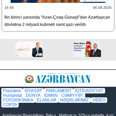
14:40
06.08.2026
İlin birinci yarısında “Azəri-Çıraq-Günəşli”dən Azərbaycan
dövlətinə 2 milyard kubmetr səmt qazı verilib
Prezident
SİYASƏT
PARLAMENT
İQTİSADİYYAT
Humanitar
DÜNYA
İDMAN
CƏMİYYƏT
FOTOXRONIKA
ELANLAR
NƏŞRLƏRİMİZ
VİDEO
COP29
Azərbaycan Respublikası, Bakı ş., Mətbuat pr. 529-cu məhəllə, 4-cü