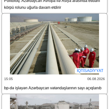
Politoloq: Azərbaycan Avropa ilə Asiya arasında etibarlı
körpü rolunu uğurla davam etdirir
İQTİSADİYYAT
15:05
06.08.2026
bp-də işləyən Azərbaycan vətəndaşlarının sayı açıqlanıb