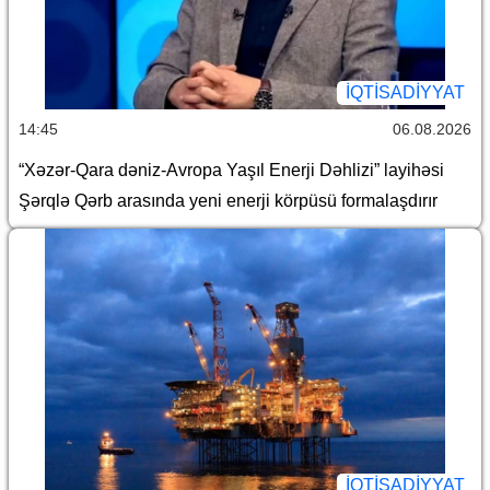
İQTİSADİYYAT
14:45
06.08.2026
“Xəzər-Qara dəniz-Avropa Yaşıl Enerji Dəhlizi” layihəsi
Şərqlə Qərb arasında yeni enerji körpüsü formalaşdırır
İQTİSADİYYAT