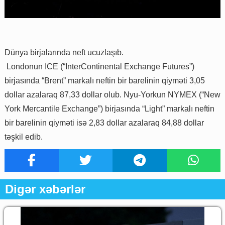
Dünya birjalarında neft ucuzlaşıb.
Londonun ICE (“InterContinental Exchange Futures”)
birjasında “Brent” markalı neftin bir barelinin qiyməti 3,05
dollar azalaraq 87,33 dollar olub. Nyu-Yorkun NYMEX (“New
York Mercantile Exchange”) birjasında “Light” markalı neftin
bir barelinin qiyməti isə 2,83 dollar azalaraq 84,88 dollar
təşkil edib.
Digər xəbərlər