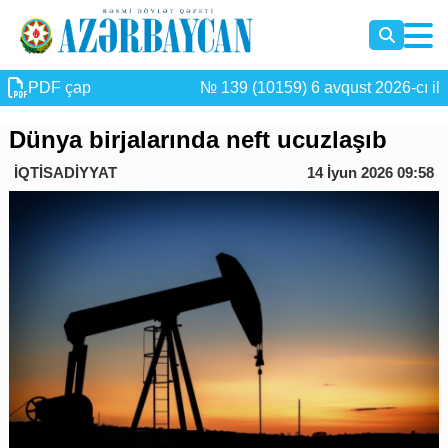
PDF çap
№ 139 (10159) 6 avqust 2026-cı il
Dünya birjalarında neft ucuzlaşıb
İQTİSADİYYAT
14 İyun 2026 09:58