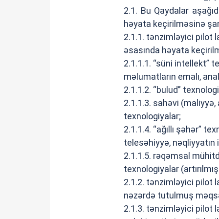
2.1. Bu Qaydalar aşağıda
həyata keçirilməsinə şam
2.1.1. tənzimləyici pilot
əsasında həyata keçiril
2.1.1.1. “süni intellekt”
məlumatların emalı, analiti
2.1.1.2. “bulud” texnolog
2.1.1.3. sahəvi (maliyyə,
texnologiyalar;
2.1.1.4. “ağıllı şəhər” tex
telesəhiyyə, nəqliyyatın i
2.1.1.5. rəqəmsal mühitd
texnologiyalar (artırılmış 
2.1.2. tənzimləyici pilot
nəzərdə tutulmuş məqsəd
2.1.3. tənzimləyici pilot