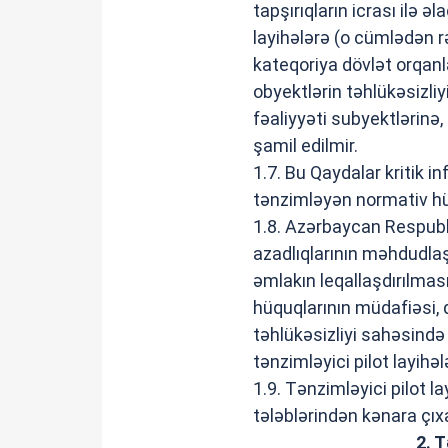
tapşırıqların icrası ilə 
layihələrə (o cümlədən r
kateqoriya dövlət orqanl
obyektlərin təhlükəsizli
fəaliyyəti subyektlərinə,
şamil edilmir.
1.7. Bu Qaydalar kritik 
tənzimləyən normativ hüq
1.8. Azərbaycan Respubl
azadlıqlarının məhdudlaş
əmlakın leqallaşdırılması
hüquqlarının müdafiəsi, 
təhlükəsizliyi sahəsində
tənzimləyici pilot layihəl
1.9. Tənzimləyici pilot l
tələblərindən kənara çıx
2. T