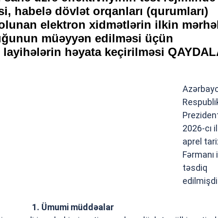
i, habelə dövlət orqanları (qurumları)
 olunan elektron xidmətlərin ilkin mərhə
ğunun müəyyən edilməsi üçün
ot layihələrin həyata keçirilməsi QAYDA
Azərbay
Respubli
Prezident
2026-cı i
aprel tari
Fərmanı i
təsdiq
edilmişdi
1. Ümumi müddəalar