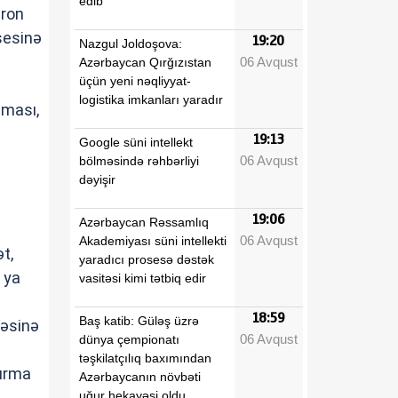
edib
tron
sesinə
19:20
Nazgul Joldoşova:
06 Avqust
Azərbaycan Qırğızıstan
üçün yeni nəqliyyat-
logistika imkanları yaradır
ılması,
19:13
Google süni intellekt
06 Avqust
bölməsində rəhbərliyi
dəyişir
19:06
Azərbaycan Rəssamlıq
06 Avqust
Akademiyası süni intellekti
t,
yaradıcı prosesə dəstək
ə ya
vasitəsi kimi tətbiq edir
18:59
Baş katib: Güləş üzrə
məsinə
06 Avqust
dünya çempionatı
təşkilatçılıq baxımından
dırma
Azərbaycanın növbəti
uğur hekayəsi oldu