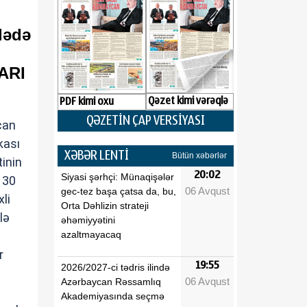
lədə
LARI
Qəzet kimi vərəqlə
PDF kimi oxu
QƏZETİN ÇAP VERSİYASI
can
kası
XƏBƏR LENTİ
Bütün xəbərlər
inin
20:02
Siyasi şərhçi: Münaqişələr
l 30
06 Avqust
gec-tez başa çatsa da, bu,
xli
Orta Dəhlizin strateji
lə
əhəmiyyətini
azaltmayacaq
r
19:55
2026/2027-ci tədris ilində
06 Avqust
Azərbaycan Rəssamlıq
Akademiyasında seçmə