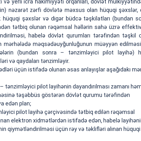
 və yerli icra hakimiyyəti orqanları, dövlət mülkiyyətind
nin) nəzarət zərfi dövlətə məxsus olan hüquqi şəxslər, 
k hüquqi şəxslər və digər büdcə təşkilatları (bundan s
ndən tətbiq olunan rəqəmsal həllərin sahə üzrə effektivl
ndirilməsi, habelə dövlət qurumları tərəfindən təşkil 
lkin mərhələdə məqsədəuyğunluğunun müəyyən edilməs
ihələrin (bundan sonra – tənzimləyici pilot layihə) 
bləri və qaydaları tənzimləyir.
dləri üçün istifadə olunan əsas anlayışlar aşağıdakı mə
– tənzimləyici pilot layihənin dayandırılması zamanı hə
lməsinə təşəbbüs göstərən dövlət qurumu tərəfindən
va edən plan;
ləyici pilot layihə çərçivəsində tətbiq edilən rəqəmsal
lunan elektron xidmətlərdən istifadə edən, habelə layihən
nin qiymətləndirilməsi üçün rəy və təklifləri alınan hüquqi