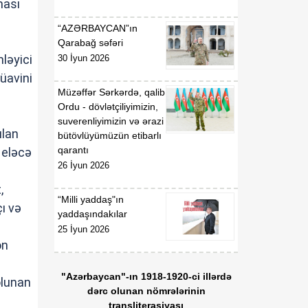
ması
“AZƏRBAYCAN”ın
Qarabağ səfəri
ləyici
30 İyun 2026
üavini
Müzəffər Sərkərdə, qalib
Ordu - dövlətçiliyimizin,
suverenliyimizin və ərazi
ılan
bütövlüyümüzün etibarlı
qarantı
 eləcə
26 İyun 2026
,
“Milli yaddaş"ın
ı və
yaddaşındakılar
25 İyun 2026
on
"Azərbaycan"-ın 1918-1920-ci illərdə
olunan
dərc olunan nömrələrinin
transliterasiyası