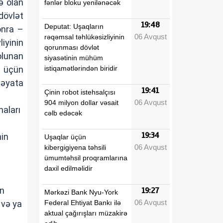
ə olan
fənlər bloku yenilənəcək
dövlət
19:48
Deputat: Uşaqların
onra –
06 Avqust
rəqəmsal təhlükəsizliyinin
iyinin
qorunması dövlət
olunan
siyasətinin mühüm
istiqamətlərindən biridir
i üçün
həyata
19:41
Çinin robot istehsalçısı
06 Avqust
904 milyon dollar vəsait
naları
cəlb edəcək
19:34
min
Uşaqlar üçün
06 Avqust
kibergigiyena təhsili
ümumtəhsil proqramlarına
daxil edilməlidir
in
19:27
Mərkəzi Bank Nyu-York
06 Avqust
Federal Ehtiyat Bankı ilə
 və ya
aktual çağırışları müzakirə