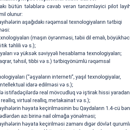
kı bütün tələblərə cavab verən tənzimləyici pilot layih
il olunur:
 layihələrin aşağıdakı rəqəmsal texnologiyaların tətbiqi
məsi:
 texnologiyaları (maşın öyrənməsi, təbii dil emalı, böyükhə
k təhlili və s.);
iyaları və yüksək səviyyəli hesablama texnologiyaları;
 aqrar, təhsil, tibbi və s.) tətbiqyönümlü rəqəmsal
nologiyaları (“əşyaların interneti”, yaşıl texnologiyalar,
ntellektual idarə edilməsi və s.);
ə istifadəçilərdə real mövcudluq və iştirak hissi yaradan
reallıq, virtual reallıq, metakainat və s.);
 layihələrin həyata keçirilməsinin bu Qaydaların 1.4-cü bə
lərdən azı birinə nail olmağa yönəlməsi;
 layihələrin həyata keçirilməsi zamanı digər dövlət quruml