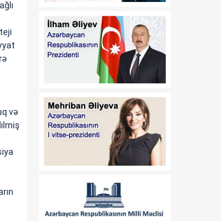
ağlı
18:24
Qeyri-neft-qaz
06 Avqust
sektorundan vergi
teji
daxilolmaları artıb
yyat
rə
18:17
AQTA: Müasir heyvan
06 Avqust
kəsimi məntəqələrinin
inkişafı qida təhlükəsizliyini
gücləndirir
uq və
18:10
Özəl məhkəmə eksperti
dilmiş
06 Avqust
qismində fəaliyyət
göstərmək istəyən şəxslər
üçün icbari təlimə
siya
qeydiyyat başlayıb
18:03
Türkiyədə meşə yanğınları
arın
06 Avqust
zamanı 58 evə ziyan dəyib
17:56
Tramp: Vensin 2028-ci ildə