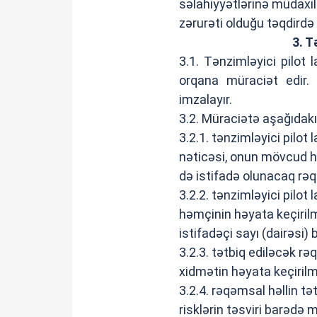
səlahiyyətlərinə müdax
zərurəti olduğu təqdirdə
3. T
3.1. Tənzimləyici pilot
orqana müraciət edir.
imzalayır.
3.2. Müraciətə aşağıdakı
3.2.1. tənzimləyici pilot
nəticəsi, onun mövcud h
də istifadə olunacaq rə
3.2.2. tənzimləyici pilot
həmçinin həyata keçirilm
istifadəçi sayı (dairəsi
3.2.3. tətbiq ediləcək rə
xidmətin həyata keçiril
3.2.4. rəqəmsal həllin tət
risklərin təsviri barədə