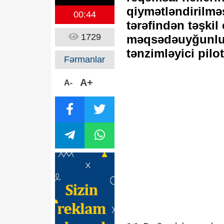
qiymətləndirilməs
00:44
tərəfindən təşkil
1729
məqsədəuyğunlu
tənzimləyici pil
Fərmanlar
A+
A-