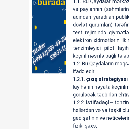
1.1. Bu Qaydalar mərkəzi
və paylarının (səhmləri
adından yaradılan publi
dövlət qurumları) tərəfi
test rejimində qiymətlə
elektron xidmətlərin i
tənzimləyici pilot lay
keçirilməsi ilə bağlı tələ
1.2. Bu Qaydaların məqsə
ifadə edir:
1.2.1.
çıxış strategiyası
layihənin həyata keçiri
görüləcək tədbirləri ehti
1.2.2.
istifadəçi
– tənzim
həllərdən və ya təşkil o
gedişatının və nəticələri
fiziki şəxs;