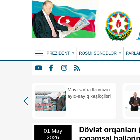
PREZIDENT
RƏSMI SƏNƏDLƏR
PARLA
Mavi sərhədlərimizin
nın
ayıq-sayıq keşikçiləri
eni dövr
Dövlət orqanları 
01 May
rəqəmsal həllərin
2026