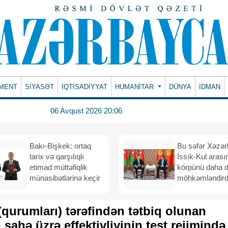
MENT
SİYASƏT
İQTİSADİYYAT
HUMANITAR
DÜNYA
İDMAN
06 Avqust 2026 20:06
Bakı-Bişkek: ortaq
Bu səfər Xəzər
tarix və qarşılıqlı
İssık-Kul arası
etimad müttəfiqlik
körpünü daha 
münasibətlərinə keçir
möhkəmləndird
(qurumları) tərəfindən tətbiq olunan
 sahə üzrə effektivliyinin test rejimində