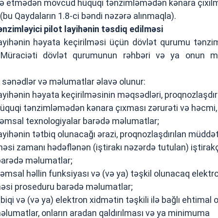
ilə etmədən mövcud hüquqi tənzimləmədən kənara çıxıl
 (bu Qaydaların 1.8-ci bəndi nəzərə alınmaqla).
ənzimləyici pilot layihənin təsdiq edilməsi
 layihənin həyata keçirilməsi üçün dövlət qurumu tənzim
 Müraciəti dövlət qurumunun rəhbəri və ya onun m
 sənədlər və məlumatlar əlavə olunur:
 layihənin həyata keçirilməsinin məqsədləri, proqnozlaşdır
üquqi tənzimləmədən kənara çıxması zərurəti və həcmi,
qəmsal texnologiyalar barədə məlumatlar;
 layihənin tətbiq olunacağı ərazi, proqnozlaşdırılan müddət
əsi zamanı hədəflənən (iştirakı nəzərdə tutulan) iştirakç
) barədə məlumatlar;
qəmsal həllin funksiyası və (və ya) təşkil olunacaq elektr
məsi proseduru barədə məlumatlar;
biqi və (və ya) elektron xidmətin təşkili ilə bağlı ehtimal 
 məlumatlar, onların aradan qaldırılması və ya minimuma