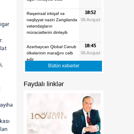
18:52
Rəqəmsal inkişaf və
06 Avqust
nəqliyyat naziri Zəngilanda
digər
vətəndaşların
müraciətlərini dinləyib
r:
18:45
Azərbaycan Qlobal Cənub
lət
06 Avqust
ölkələrinin marağını cəlb
edir
i,
Bütün xəbərlər
18:38
Moses Vetangula: Keniya
06 Avqust
ilə Azərbaycanın
Faydalı linklər
qanunverici orqanları
t
arasında əməkdaşlığın
inkişafı üçün əlverişli
layihə
zəmin formalaşıb
18:31
“Trabzonspor”
kası
06 Avqust
Məhəmməd Salahla 2 illik
ələn
müqavilə imzalayıb