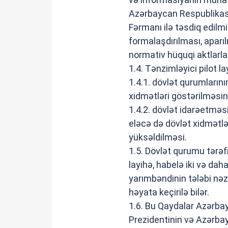
Azərbaycan Respublikası 
Fərmanı ilə təsdiq edilmi
formalaşdırılması, aparıl
normativ hüquqi aktlarla
1.4. Tənzimləyici pilot l
1.4.1. dövlət qurumların
xidmətləri göstərilməsin
1.4.2. dövlət idarəetməsin
eləcə də dövlət xidmətl
yüksəldilməsi.
1.5. Dövlət qurumu tərəfi
layihə, habelə iki və da
yarımbəndinin tələbi nəz
həyata keçirilə bilər.
1.6. Bu Qaydalar Azərba
Prezidentinin və Azərbay