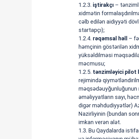
1.2.3.
iştirakçı
– tənzimlə
xidmətin formalaşdırılma
cəlb edilən aidiyyəti döv
startapçı);
1.2.4.
rəqəmsal həll
– fəa
həmçinin göstərilən xid
yüksəldilməsi məqsədilə 
məcmusu;
1.2.5.
tənzimləyici pilot 
rejimində qiymətləndiril
məqsədəuyğunluğunun mü
əməliyyatların sayı, həcmi
digər məhdudiyyətlər) A
Nazirliyinin (bundan son
imkan verən alət.
1.3. Bu Qaydalarda istif
və informasiyanın mühaf