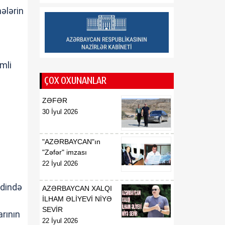
06 Avqust
Prezident seçilməsinə nail
ələrin
olmalıyıq
17:49
İyulda İqtisadiyyat
06 Avqust
Nazirliyinin Çağrı
Mərkəzinə 51 mindən çox
cmli
müraciət daxil olub
ÇOX OXUNANLAR
17:42
"Kürü keçək?! 5" yarışına
ZƏFƏR
06 Avqust
rekord sayda üzgüçü
30 İyul 2026
qatılacaq
"AZƏRBAYCAN"ın
"Zəfər" imzası
22 İyul 2026
ndində
AZƏRBAYCAN XALQI
İLHAM ƏLİYEVİ NİYƏ
SEVİR
arının
22 İyul 2026