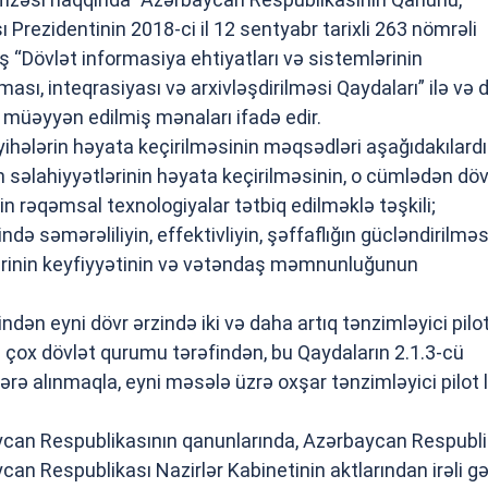
Prezidentinin 2018-ci il 12 sentyabr tarixli 263 nömrəli
ş “Dövlət informasiya ehtiyatları və sistemlərinin
ması, inteqrasiyası və arxivləşdirilməsi Qaydaları” ilə və 
 müəyyən edilmiş mənaları ifadə edir.
ayihələrin həyata keçirilməsinin məqsədləri aşağıdakılardı
ın səlahiyyətlərinin həyata keçirilməsinin, o cümlədən döv
in rəqəmsal texnologiyalar tətbiq edilməklə təşkili;
də səmərəliliyin, effektivliyin, şəffaflığın gücləndirilməs
ərinin keyfiyyətinin və vətəndaş məmnunluğunun
ndən eyni dövr ərzində iki və daha artıq tənzimləyici pilo
ha çox dövlət qurumu tərəfindən, bu Qaydaların 2.1.3-cü
ərə alınmaqla, eyni məsələ üzrə oxşar tənzimləyici pilot 
ycan Respublikasının qanunlarında, Azərbaycan Respubli
can Respublikası Nazirlər Kabinetinin aktlarından irəli g