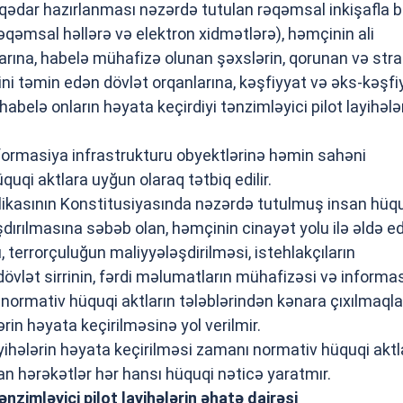
əlaqədar hazırlanması nəzərdə tutulan rəqəmsal inkişafla b
əqəmsal həllərə və elektron xidmətlərə), həmçinin ali
arına, habelə mühafizə olunan şəxslərin, qorunan və stra
yini təmin edən dövlət orqanlarına, kəşfiyyat və əks-kəşfi
 habelə onların həyata keçirdiyi tənzimləyici pilot layihələ
informasiya infrastrukturu obyektlərinə həmin sahəni
uqi aktlara uyğun olaraq tətbiq edilir.
ikasının Konstitusiyasında nəzərdə tutulmuş insan hüq
dırılmasına səbəb olan, həmçinin cinayət yolu ilə əldə e
, terrorçuluğun maliyyələşdirilməsi, istehlakçıların
dövlət sirrinin, fərdi məlumatların mühafizəsi və informa
 normativ hüquqi aktların tələblərindən kənara çıxılmaqla
ərin həyata keçirilməsinə yol verilmir.
ayihələrin həyata keçirilməsi zamanı normativ hüquqi aktl
an hərəkətlər hər hansı hüquqi nəticə yaratmır.
ənzimləyici pilot layihələrin əhatə dairəsi