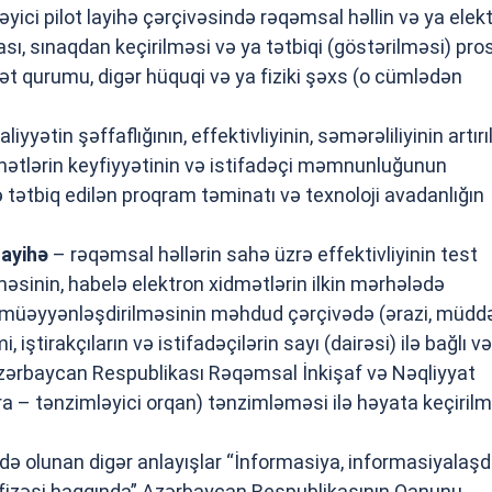
yici pilot layihə çərçivəsində rəqəmsal həllin və ya elek
sı, sınaqdan keçirilməsi və ya tətbiqi (göstərilməsi) pro
lət qurumu, digər hüquqi və ya fiziki şəxs (o cümlədən
liyyətin şəffaflığının, effektivliyinin, səmərəliliyinin artır
mətlərin keyfiyyətinin və istifadəçi məmnunluğunun
tətbiq edilən proqram təminatı və texnoloji avadanlığın
layihə
– rəqəmsal həllərin sahə üzrə effektivliyinin test
məsinin, habelə elektron xidmətlərin ilkin mərhələdə
əyyənləşdirilməsinin məhdud çərçivədə (ərazi, müddə
, iştirakçıların və istifadəçilərin sayı (dairəsi) ilə bağlı v
zərbaycan Respublikası Rəqəmsal İnkişaf və Nəqliyyat
ra – tənzimləyici orqan) tənzimləməsi ilə həyata keçiril
adə olunan digər anlayışlar “İnformasiya, informasiyalaş
izəsi haqqında” Azərbaycan Respublikasının Qanunu,