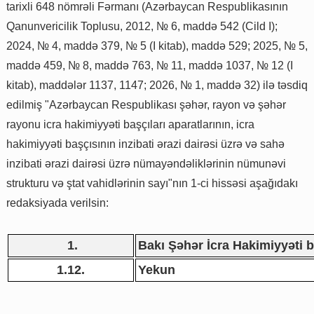
tarixli 648 nömrəli Fərmanı (Azərbaycan Respublikasının
Qanunvericilik Toplusu, 2012, № 6, maddə 542 (Cild I);
2024, № 4, maddə 379, № 5 (I kitab), maddə 529; 2025, № 5,
maddə 459, № 8, maddə 763, № 11, maddə 1037, № 12 (I
kitab), maddələr 1137, 1147; 2026, № 1, maddə 32) ilə təsdiq
edilmiş "Azərbaycan Respublikası şəhər, rayon və şəhər
rayonu icra hakimiyyəti başçıları aparatlarının, icra
hakimiyyəti başçısının inzibati ərazi dairəsi üzrə və sahə
inzibati ərazi dairəsi üzrə nümayəndəliklərinin nümunəvi
strukturu və ştat vahidlərinin sayı"nın 1-ci hissəsi aşağıdakı
redaksiyada verilsin:
1.
Bakı Şəhər İcra Hakimiyyəti 
1.12.
Yekun