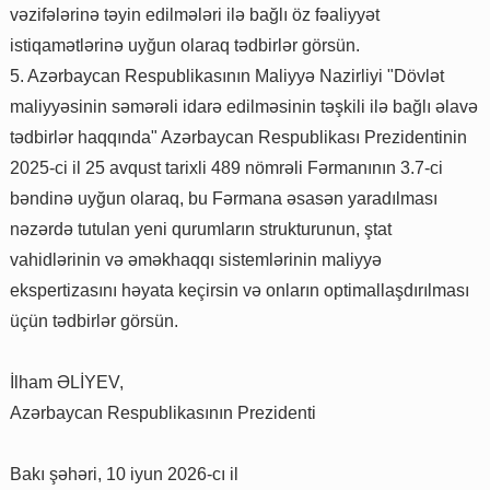
vəzifələrinə təyin edilmələri ilə bağlı öz fəaliyyət
istiqamətlərinə uyğun olaraq tədbirlər görsün.
5. Azərbaycan Respublikasının Maliyyə Nazirliyi "Dövlət
maliyyəsinin səmərəli idarə edilməsinin təşkili ilə bağlı əlavə
tədbirlər haqqında" Azərbaycan Respublikası Prezidentinin
2025-ci il 25 avqust tarixli 489 nömrəli Fərmanının 3.7-ci
bəndinə uyğun olaraq, bu Fərmana əsasən yaradılması
nəzərdə tutulan yeni qurumların strukturunun, ştat
vahidlərinin və əməkhaqqı sistemlərinin maliyyə
ekspertizasını həyata keçirsin və onların optimallaşdırılması
üçün tədbirlər görsün.
İlham ƏLİYEV,
Azərbaycan Respublikasının Prezidenti
Bakı şəhəri, 10 iyun 2026-cı il