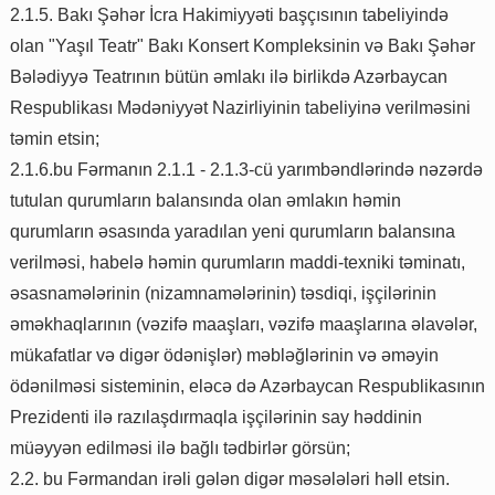
2.1.5. Bakı Şəhər İcra Hakimiyyəti başçısının tabeliyində
olan "Yaşıl Teatr" Bakı Konsert Kompleksinin və Bakı Şəhər
Bələdiyyə Teatrının bütün əmlakı ilə birlikdə Azərbaycan
Respublikası Mədəniyyət Nazirliyinin tabeliyinə verilməsini
təmin etsin;
2.1.6.bu Fərmanın 2.1.1 - 2.1.3-cü yarımbəndlərində nəzərdə
tutulan qurumların balansında olan əmlakın həmin
qurumların əsasında yaradılan yeni qurumların balansına
verilməsi, habelə həmin qurumların maddi-texniki təminatı,
əsasnamələrinin (nizamnamələrinin) təsdiqi, işçilərinin
əməkhaqlarının (vəzifə maaşları, vəzifə maaşlarına əlavələr,
mükafatlar və digər ödənişlər) məbləğlərinin və əməyin
ödənilməsi sisteminin, eləcə də Azərbaycan Respublikasının
Prezidenti ilə razılaşdırmaqla işçilərinin say həddinin
müəyyən edilməsi ilə bağlı tədbirlər görsün;
2.2. bu Fərmandan irəli gələn digər məsələləri həll etsin.