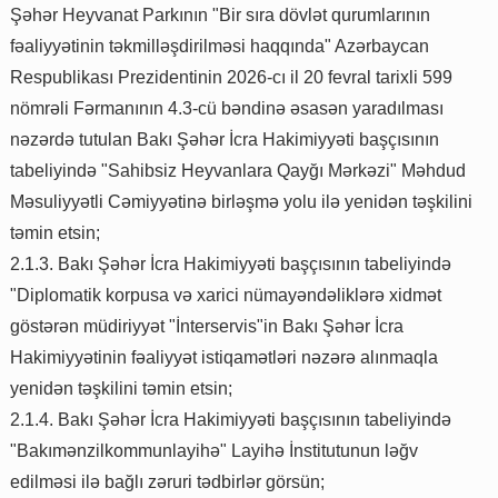
Şəhər Heyvanat Parkının "Bir sıra dövlət qurumlarının
fəaliyyətinin təkmilləşdirilməsi haqqında" Azərbaycan
Respublikası Prezidentinin 2026-cı il 20 fevral tarixli 599
nömrəli Fərmanının 4.3-cü bəndinə əsasən yaradılması
nəzərdə tutulan Bakı Şəhər İcra Hakimiyyəti başçısının
tabeliyində "Sahibsiz Heyvanlara Qayğı Mərkəzi" Məhdud
Məsuliyyətli Cəmiyyətinə birləşmə yolu ilə yenidən təşkilini
təmin etsin;
2.1.3. Bakı Şəhər İcra Hakimiyyəti başçısının tabeliyində
"Diplomatik korpusa və xarici nümayəndəliklərə xidmət
göstərən müdiriyyət "İnterservis"in Bakı Şəhər İcra
Hakimiyyətinin fəaliyyət istiqamətləri nəzərə alınmaqla
yenidən təşkilini təmin etsin;
2.1.4. Bakı Şəhər İcra Hakimiyyəti başçısının tabeliyində
"Bakımənzilkommunlayihə" Layihə İnstitutunun ləğv
edilməsi ilə bağlı zəruri tədbirlər görsün;