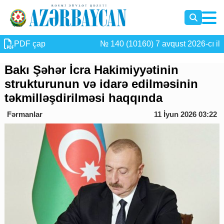
PDF çap
№ 140 (10160) 7 avqust 2026-cı il
Bakı Şəhər İcra Hakimiyyətinin
strukturunun və idarə edilməsinin
təkmilləşdirilməsi haqqında
Fərmanlar
11 İyun 2026 03:22