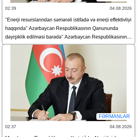
02:39
04.08.2026
"Enerji resurslarından səmərəli istifadə və enerji effektivliyi
haqqında" Azərbaycan Respublikasının Qanununda
dəyişiklik edilməsi barədə" Azərbaycan Respublikasının
2026-cı il 14 iyul tarixli 466-VIIQD nömrəli Qanununun
tətbiqi və bununla əlaqədar Azərbaycan Respublikası
Prezidentinin bəzi fərmanlarında dəyişiklik edilməsi
haqqında
FƏRMANLAR
02:37
04.08.2026