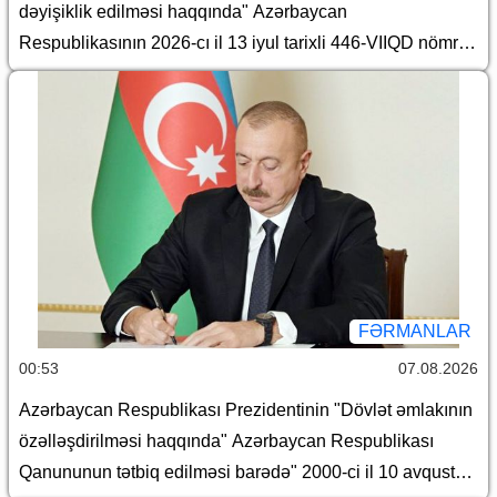
dəyişiklik edilməsi haqqında" Azərbaycan
Respublikasının 2026-cı il 13 iyul tarixli 446-VIIQD nömrəli
Qanununun tətbiqi və bununla əlaqədar Azərbaycan
Respublikası Prezidentinin bəzi fərmanlarında və
Sərəncamında dəyişiklik edilməsi barədə
FƏRMANLAR
00:53
07.08.2026
Azərbaycan Respublikası Prezidentinin "Dövlət əmlakının
özəlləşdirilməsi haqqında" Azərbaycan Respublikası
Qanununun tətbiq edilməsi barədə" 2000-ci il 10 avqust