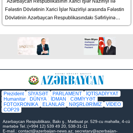
"Azərbaycan Respublikasının Xarici İşlər Nazirliyi ilə
Fələstin Dövlətinin Xarici İşlər Nazirliyi arasında Fələstin
Dövlətinin Azərbaycan Respublikasındakı Səfirliyinə
maliyyə yardımının göstərilməsi barədə Protokol"un təsdiq
edilməsi haqqında
Prezident
SİYASƏT
PARLAMENT
İQTİSADİYYAT
Humanitar
DÜNYA
İDMAN
CƏMİYYƏT
FOTOXRONIKA
ELANLAR
NƏŞRLƏRİMİZ
VİDEO
COP29
Azərbaycan Respublikası, Bakı ş., Mətbuat pr. 529-cu məhəllə, 4-cü
mərtəbə Tel.:(+994 12) 539 49 20, 538-31-11
E-mail.:
contact@azerbaijan-news.az
;
secretary@azerbaijan-