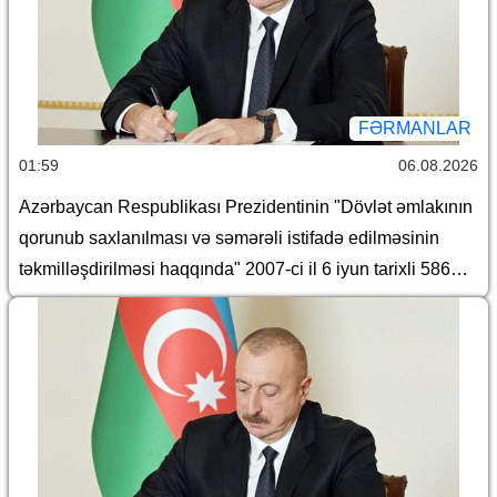
fərmanlarında dəyişiklik edilməsi haqqında
FƏRMANLAR
01:59
06.08.2026
Azərbaycan Respublikası Prezidentinin "Dövlət əmlakının
qorunub saxlanılması və səmərəli istifadə edilməsinin
təkmilləşdirilməsi haqqında" 2007-ci il 6 iyun tarixli 586
nömrəli və "Azərbaycan Respublikası İqtisadiyyat
Nazirliyinin fəaliyyətinin təmin edilməsi və "Azərbaycan
Respublikasının İqtisadiyyat Nazirliyi haqqında
Əsasnamə"nin təsdiqi və "Azərbaycan Respublikası
İqtisadiyyat Nazirliyinin fəaliyyətinin təmin edilməsi və
"Azərbaycan Respublikası İqtisadi İnkişaf Nazirliyinin
fəaliyyətinin təkmilləşdirilməsi ilə bağlı tədbirlər haqqında"