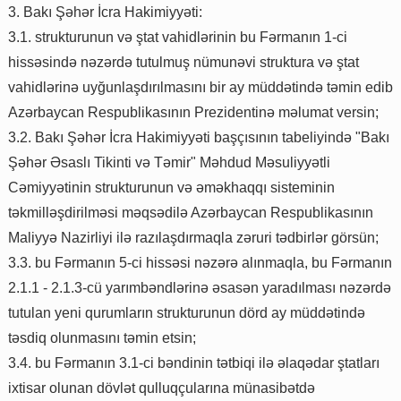
3. Bakı Şəhər İcra Hakimiyyəti:
3.1. strukturunun və ştat vahidlərinin bu Fərmanın 1-ci
hissəsində nəzərdə tutulmuş nümunəvi struktura və ştat
vahidlərinə uyğunlaşdırılmasını bir ay müddətində təmin edib
Azərbaycan Respublikasının Prezidentinə məlumat versin;
3.2. Bakı Şəhər İcra Hakimiyyəti başçısının tabeliyində "Bakı
Şəhər Əsaslı Tikinti və Təmir" Məhdud Məsuliyyətli
Cəmiyyətinin strukturunun və əməkhaqqı sisteminin
təkmilləşdirilməsi məqsədilə Azərbaycan Respublikasının
Maliyyə Nazirliyi ilə razılaşdırmaqla zəruri tədbirlər görsün;
3.3. bu Fərmanın 5-ci hissəsi nəzərə alınmaqla, bu Fərmanın
2.1.1 - 2.1.3-cü yarımbəndlərinə əsasən yaradılması nəzərdə
tutulan yeni qurumların strukturunun dörd ay müddətində
təsdiq olunmasını təmin etsin;
3.4. bu Fərmanın 3.1-ci bəndinin tətbiqi ilə əlaqədar ştatları
ixtisar olunan dövlət qulluqçularına münasibətdə