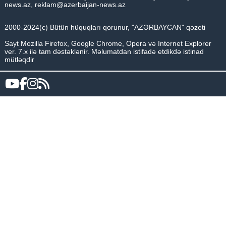
news.az
,
reklam@azerbaijan-news.az
2000-2024(c) Bütün hüquqları qorunur, "AZƏRBAYCAN" qəzeti
Sayt Mozilla Firefox, Google Chrome, Opera və Internet Explorer
ver. 7.x ilə tam dəstəklənir. Məlumatdan istifadə etdikdə istinad
mütləqdir