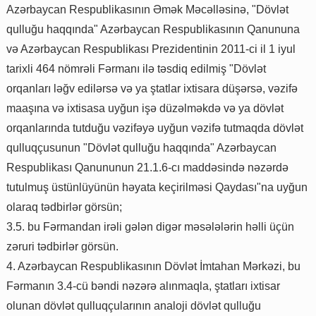
Azərbaycan Respublikasının Əmək Məcəlləsinə, "Dövlət
qulluğu haqqında" Azərbaycan Respublikasının Qanununa
və Azərbaycan Respublikası Prezidentinin 2011-ci il 1 iyul
tarixli 464 nömrəli Fərmanı ilə təsdiq edilmiş "Dövlət
orqanları ləğv edilərsə və ya ştatlar ixtisara düşərsə, vəzifə
maaşına və ixtisasa uyğun işə düzəlməkdə və ya dövlət
orqanlarında tutduğu vəzifəyə uyğun vəzifə tutmaqda dövlət
qulluqçusunun "Dövlət qulluğu haqqında" Azərbaycan
Respublikası Qanununun 21.1.6-cı maddəsində nəzərdə
tutulmuş üstünlüyünün həyata keçirilməsi Qaydası"na uyğun
olaraq tədbirlər görsün;
3.5. bu Fərmandan irəli gələn digər məsələlərin həlli üçün
zəruri tədbirlər görsün.
4. Azərbaycan Respublikasının Dövlət İmtahan Mərkəzi, bu
Fərmanın 3.4-cü bəndi nəzərə alınmaqla, ştatları ixtisar
olunan dövlət qulluqçularının analoji dövlət qulluğu