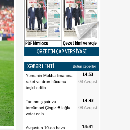
Qəzet kimi vərəqlə
PDF kimi oxu
QƏZETİN ÇAP VERSİYASI
XƏBƏR LENTİ
Bütün xəbərlər
14:53
Yəmənin Mokha limanına
09 Avqust
raket və dron hücumu
təşkil edilib
14:43
Tanınmış şair və
09 Avqust
tərcüməçi Çingiz Əlioğlu
vəfat edib
14:41
Avqustun 10-da hava