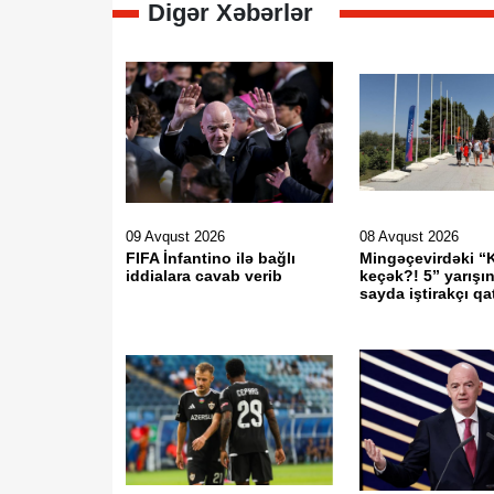
Digər Xəbərlər
09 Avqust 2026
08 Avqust 2026
FIFA İnfantino ilə bağlı
Mingəçevirdəki “
iddialara cavab verib
keçək?! 5” yarışı
sayda iştirakçı qat