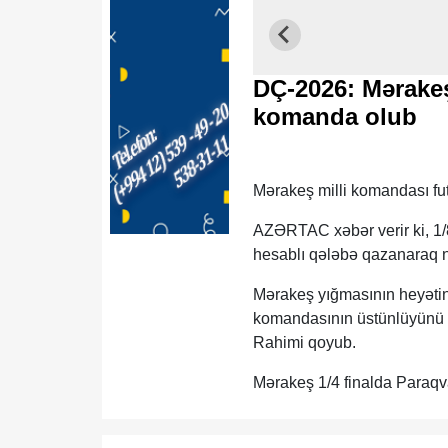
DÇ-2026: Mərakeş 
komanda olub
Mərakeş milli komandası fu
AZƏRTAC xəbər verir ki, 1/8
hesablı qələbə qazanaraq n
Mərakeş yığmasının heyətin
komandasının üstünlüyünü 
Rahimi qoyub.
Mərakeş 1/4 finalda Paraqva