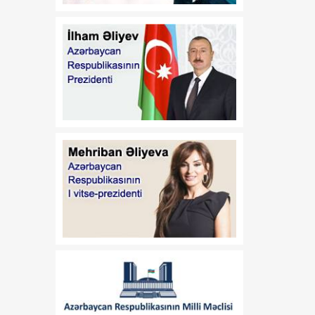
22:44
Hakan Fidan: Türkiyə
08 Avqust
Azərbaycan və
Ermənistan arasında
davamlı sülhün əldə
edilməsi səylərini
dəstəkləyir
22:10
Bakıdan Limaya uzanan
08 Avqust
yeni körpü: Azərbaycanın
Perudakı strateji
sərmayəsi
22:00
MDU və Azərbaycan
08 Avqust
Texniki Universiteti birgə
kadr hazırlığına başlayır
21:45
Paytaxtın Yasamal
08 Avqust
rayonunda keçirilən
ödənişsiz skrinninq