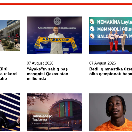
07 Avqust 2026
07 Avqust 2026
Kürü
“Ayaks”ın sabiq baş
Bədii gimnastika üzrə
na rekord
məşqçisi Qazaxıstan
ölkə çempionatı başa
ılıb
millisində