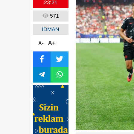
23:21
571
İDMAN
A+
A-