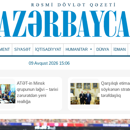
MENT
SİYASƏT
İQTİSADİYYAT
HUMANITAR
DÜNYA
İDMAN
09 Avqust 2026 15:06
ATƏT-in Minsk
Qarşılıqlı etim
qrupunun ləğvi – tarixi
söykənən strate
zərurətdən yeni
tərəfdaşlıq
reallığa