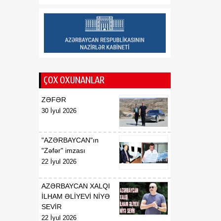
aksiyasında 400-ə yaxın
qadın müayinə olunub
ÇOX OXUNANLAR
ZƏFƏR
30 İyul 2026
"AZƏRBAYCAN"ın
"Zəfər" imzası
22 İyul 2026
AZƏRBAYCAN XALQI
İLHAM ƏLİYEVİ NİYƏ
SEVİR
22 İyul 2026