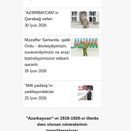
“AZƏRBAYCAN”ın
Qarabağ səfəri
30 İyun 2026
Müzəffər Sərkərdə, qalib
Ordu - dövlətçiliyimizin,
suverenliyimizin və ərazi
bütövlüyümüzün etibarlı
qarantı
26 İyun 2026
“Milli yaddaş"ın
yaddaşındakılar
25 İyun 2026
"Azərbaycan"-ın 1918-1920-ci illərdə
dərc olunan nömrələrinin
transliterasiyası