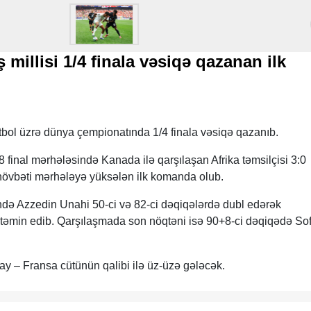
millisi 1/4 finala vəsiqə qazanan ilk
tbol üzrə dünya çempionatında 1/4 finala vəsiqə qazanıb.
 final mərhələsində Kanada ilə qarşılaşan Afrika təmsilçisi 3:0
övbəti mərhələyə yüksələn ilk komanda olub.
də Azzedin Unahi 50-ci və 82-ci dəqiqələrdə dubl edərək
təmin edib. Qarşılaşmada son nöqtəni isə 90+8-ci dəqiqədə So
y – Fransa cütünün qalibi ilə üz-üzə gələcək.