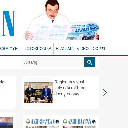
CƏMİYYƏT
FOTOXRONIKA
ELANLAR
VİDEO
COP29
ada
Regionun siyasi
ji
tarixində mühüm
dönüş nöqtəsi