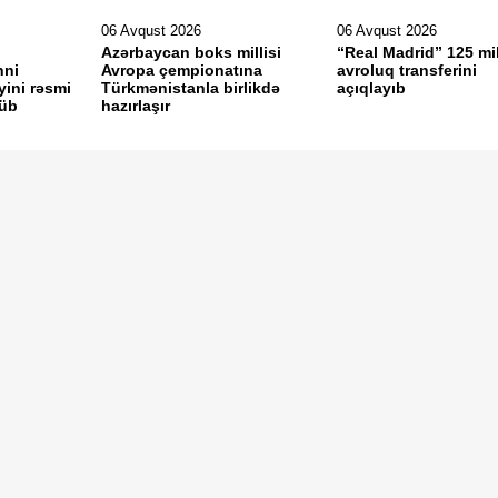
06 Avqust 2026
06 Avqust 2026
Azərbaycan boks millisi
“Real Madrid” 125 mi
nni
Avropa çempionatına
avroluq transferini
yini rəsmi
Türkmənistanla birlikdə
açıqlayıb
rüb
hazırlaşır