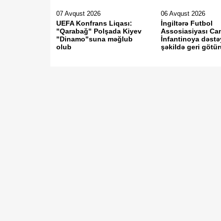
07 Avqust 2026
06 Avqust 2026
UEFA Konfrans Liqası:
İngiltərə Futbol
"Qarabağ" Polşada Kiyev
Assosiasiyası Ca
"Dinamo"suna məğlub
İnfantinoya dəstə
olub
şəkildə geri götü