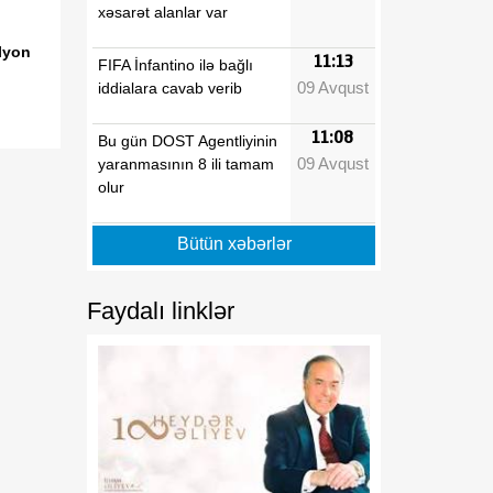
xəsarət alanlar var
lyon
11:13
FIFA İnfantino ilə bağlı
09 Avqust
iddialara cavab verib
11:08
Bu gün DOST Agentliyinin
09 Avqust
yaranmasının 8 ili tamam
olur
11:05
Bu gün Beynəlxalq Yerli
Bütün xəbərlər
09 Avqust
Xalqlar Günüdür
Faydalı linklər
10:59
Marko Rubio: ABŞ
09 Avqust
Azərbaycan və
Ermənistanla işləməyə
tam sadiqdir
10:52
Zelenski: Ukrayna ordusu
09 Avqust
Donbasdan geri
çəkilməyəcək