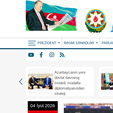
PREZIDENT
RƏSMI SƏNƏDLƏR
PARLA
Azərbaycanın yeni
bir il
dövlət davranış
ubi
modeli: müdafiə
eni
diplomatiyasından
nizamı və
strateji
n strateji
təşəbbüskarlığa
04 İyul 2026