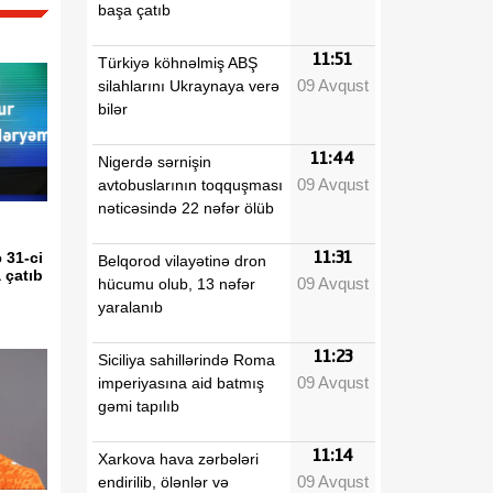
başa çatıb
11:51
Türkiyə köhnəlmiş ABŞ
09 Avqust
silahlarını Ukraynaya verə
bilər
11:44
Nigerdə sərnişin
09 Avqust
avtobuslarının toqquşması
nəticəsində 22 nəfər ölüb
11:31
 31-ci
Belqorod vilayətinə dron
 çatıb
09 Avqust
hücumu olub, 13 nəfər
yaralanıb
11:23
Siciliya sahillərində Roma
09 Avqust
imperiyasına aid batmış
gəmi tapılıb
11:14
Xarkova hava zərbələri
09 Avqust
endirilib, ölənlər və