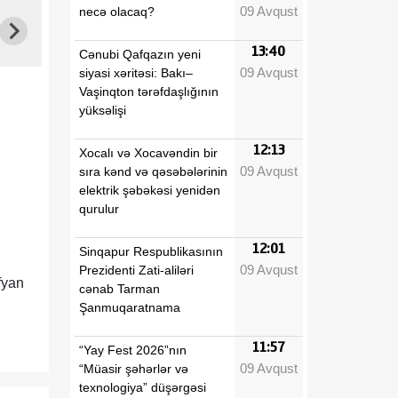
09 Avqust
necə olacaq?
13:40
Cənubi Qafqazın yeni
09 Avqust
siyasi xəritəsi: Bakı–
Vaşinqton tərəfdaşlığının
yüksəlişi
12:13
Xocalı və Xocavəndin bir
09 Avqust
sıra kənd və qəsəbələrinin
elektrik şəbəkəsi yenidən
qurulur
12:01
Sinqapur Respublikasının
09 Avqust
Prezidenti Zati-aliləri
fyan
cənab Tarman
Şanmuqaratnama
11:57
“Yay Fest 2026”nın
09 Avqust
“Müasir şəhərlər və
texnologiya” düşərgəsi