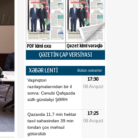
Qəzet kimi vərəqlə
PDF kimi oxu
QƏZETİN ÇAP VERSİYASI
XƏBƏR LENTİ
Bütün xəbərlər
17:30
Vaşinqton
08 Avqust
razılaşmalarından bir il
sonra: Cənubi Qafqazda
sülh gündəliyi ŞƏRH
17:25
Qazaxda 11,7 min hektar
08 Avqust
taxıl sahəsindən 39 min
tondan çox məhsul
götürülüb