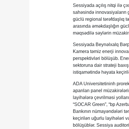
Sessiyada açılış nitqi ilə 
sahəsində innovasiyaların ge
güclü regional tərəfdaşlıq tə
arasında əməkdaşlığın güclə
məqsədilə səylərin müzakir
Sessiyada Beynəlxalq Bərpa
Kamera təmiz enerji innovasi
perspektivləri bölüşüb. Ene
sektoruna dair strateji baxı
istiqamətində həyata keçiril
ADA Universitetininh prorek
aparılan panel müzakirələri
layihələrə çevrilməsi yollar
“SOCAR Green”, “bp Azerbai
Bankının nümayəndələri təms
keçirilən uğurlu layihələri v
bölüşüblər. Sessiya auditori