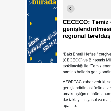
CECECO: Təmiz e
genişləndirilməsi
regional tərəfdaş
“Bakı Enerji Həftəsi” çərçi
(CECECO) və Birləşmiş Millə
təşkilatçılığı ilə “Təmiz en
naminə həllərin genişləndir
AZƏRTAC xəbər verir ki, ses
genişləndirilməsi üçün əlve
əməkdaşlığın mühüm əhəmiy
dəstəkləyici siyasət və mali
aparılıb.