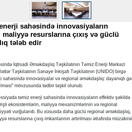
nerji sahəsində innovasiyaların
 maliyyə resurslarına çıxış və güclü
lıq tələb edir
vəsində İqtisadi Əməkdaşlıq Təşkilatının Təmiz Enerji Mərkəzi
tlər Təşkilatının Sənaye İnkişafı Təşkilatının (UNIDO) birgə
erji sahəsində innovasiyalar və regional əməkdaşlıq: dayanıqlı g
ilməsi” mövzusunda tədbir təşkil olunub.
siyada təmiz enerji sahəsində innovasiyaların effektiv şəkildə
rişli ekosistemlərin, maliyyə mexanizmlərinin və regional
yəti vurğulanıb. Bu xüsusda daha güclü regional əməkdaşlıq,
yyə resurslarına çıxış imkanlarının artırılması ətrafında müzakirə