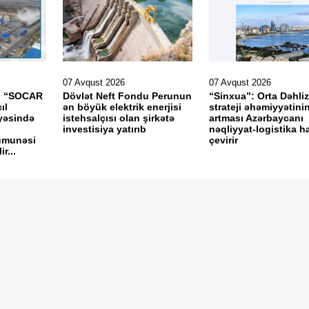
07 Avqust 2026
07 Avqust 2026
v: “SOCAR
Dövlət Neft Fondu Perunun
“Sinxua”: Orta Dəhliz
ıl
ən böyük elektrik enerjisi
strateji əhəmiyyətini
ayəsində
istehsalçısı olan şirkətə
artması Azərbaycanı
investisiya yatırıb
nəqliyyat-logistika h
ümunəsi
çevirir
r...