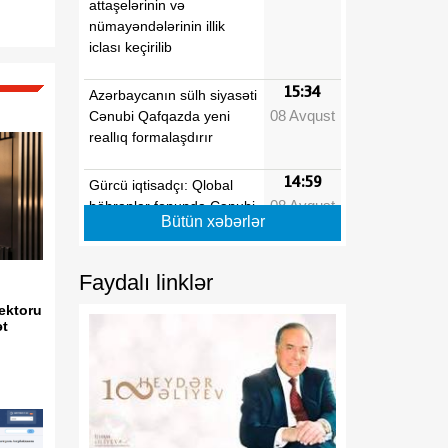
attaşelərinin və
nümayəndələrinin illik
iclası keçirilib
15:34
Azərbaycanın sülh siyasəti
08 Avqust
Cənubi Qafqazda yeni
reallıq formalaşdırır
14:59
Gürcü iqtisadçı: Qlobal
08 Avqust
böhranlar fonunda Cənubi
Bütün xəbərlər
Qafqaz özünü regional
əməkdaşlıq üçün əlverişli
məkan kimi təqdim edir
Faydalı linklər
ektoru
14:09
Tarixi Vaşinqton görüşü
t
08 Avqust
nələri dəyişdi?
13:42
Rusiya regionlarına PUA
08 Avqust
hücumları nəticəsində
yeddi nəfər xəsarət alıb