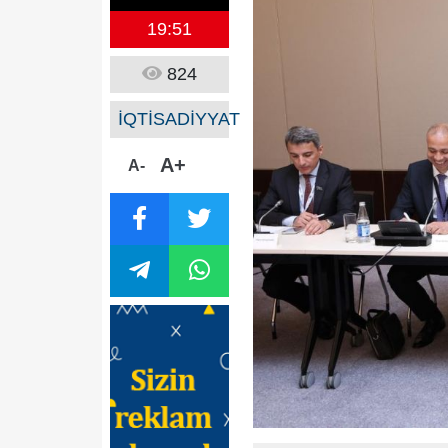
19:51
824
İQTİSADİYYAT
A+
A-