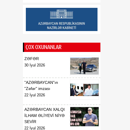
münasibətlərin tarixi
dönüş nöqtəsidir
12:02
Deputat: Vaşinqton
08 Avqust
razılaşmaları Cənubi
Qafqazın dinc gələcəyi
üçün mühüm platforma
rolunu oynayır
ÇOX OXUNANLAR
ZƏFƏR
30 İyul 2026
"AZƏRBAYCAN"ın
"Zəfər" imzası
22 İyul 2026
AZƏRBAYCAN XALQI
İLHAM ƏLİYEVİ NİYƏ
SEVİR
22 İyul 2026