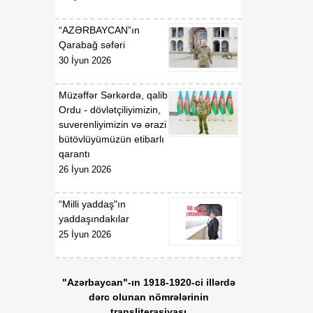
“AZƏRBAYCAN”ın
Qarabağ səfəri
30 İyun 2026
Müzəffər Sərkərdə, qalib
Ordu - dövlətçiliyimizin,
suverenliyimizin və ərazi
bütövlüyümüzün etibarlı
qarantı
26 İyun 2026
“Milli yaddaş"ın
yaddaşındakılar
25 İyun 2026
"Azərbaycan"-ın 1918-1920-ci illərdə
dərc olunan nömrələrinin
transliterasiyası