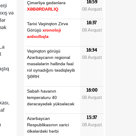
16:59
Çimərliyə gedənlərə
erji
08 Avqust
XƏBƏRDARLIQ
ıxış və
lər
16:37
Tarixi Vaşinqton Zirvə
mək
08 Avqust
Görüşü
xronoloji
ardıcıllıqla
La
16:34
Vaşinqton görüşü
l
08 Avqust
Azərbaycanın regional
məsələlərin həllində fəal
aşlıq
rol oynadığını təsdiqləyib
ŞƏRH
16:00
Sabah havanın
08 Avqust
temperaturu 40
kası,
dərəcəyədək yüksələcək
af
15:37
Azərbaycan
08 Avqust
ı
Respublikasının xarici
ölkələrdəki hərbi