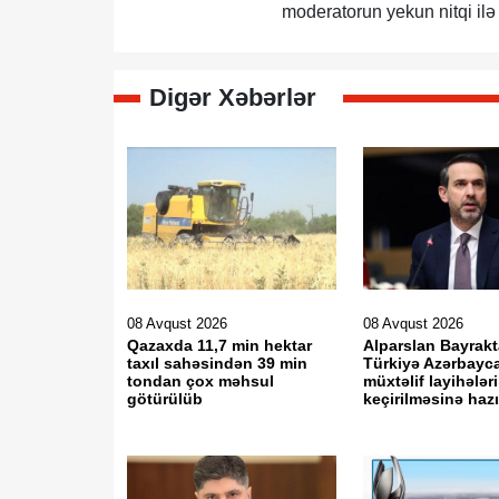
moderatorun yekun nitqi ilə
Digər Xəbərlər
08 Avqust 2026
08 Avqust 2026
Qazaxda 11,7 min hektar
Alparslan Bayrakt
taxıl sahəsindən 39 min
Türkiyə Azərbayc
tondan çox məhsul
müxtəlif layihələr
götürülüb
keçirilməsinə haz