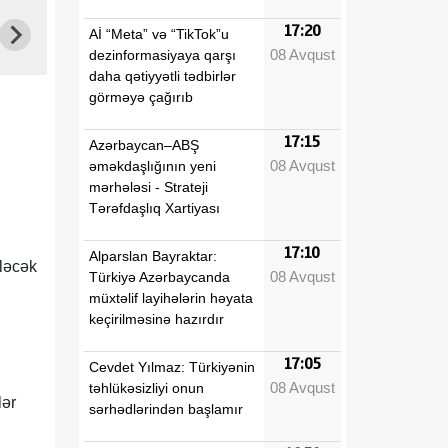
17:20
Aİ “Meta” və “TikTok”u
08 Avqust
dezinformasiyaya qarşı
daha qətiyyətli tədbirlər
görməyə çağırıb
17:15
Azərbaycan–ABŞ
08 Avqust
əməkdaşlığının yeni
mərhələsi - Strateji
Tərəfdaşlıq Xartiyası
17:10
Alparslan Bayraktar:
ələcək
08 Avqust
Türkiyə Azərbaycanda
müxtəlif layihələrin həyata
keçirilməsinə hazırdır
17:05
Cevdet Yılmaz: Türkiyənin
08 Avqust
təhlükəsizliyi onun
lər
sərhədlərindən başlamır