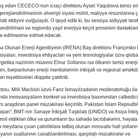
çıxış edən CECECO-nun icraçı direktoru Aysel Yaqubova təmiz en
nişləndirilməsinin əlverişli siyasi mühit, maliyyə resurslarına ç
ləb etdiyini vurğulayıb. O qeyd edib ki, bu sessiya aidiyyəti tərəf
ndirilməsi və regionda yaşıl enerjiyə keçid prosesini dəstəklə
ə edilməsinə xidmət edəcək.
 Olunan Enerji Agentliyinin (IRENA) Baş direktoru Françesko 
yaları, investisiya ehtiyacları və yeni texnologiyalar üzrə qloba
rgetika nazirinin müavini Elnur Soltanov isə ölkənin təmiz enerji
şını, bərpaolunan enerji mənbələrinin inkişafı və regional əməkd
ən təşəbbüsləri diqqətə çatdırıb.
toru, Milli Məclisin üzvü Fariz İsmayılzadənin moderatorluğu ilə
ndə innovasiyaların konkret və investisiya baxımından cəlbedici
ını araşdıran panel müzakirəsi keçirilib. Pakistan İslam Repsulbi
jan”, BMT-nin Sənaye İnkişafı Təşkilatı (UNIDO) və Asiya İnkiş
il etdikləri ölkə və qurumların bu sahədə təcrübələrini, həyata
ə meydana çıxan çətinliklərə tətbiq olunan innovativ həll yolların
yanın suallarının cavablandırılması, qarşılıqlı müzakirələr və