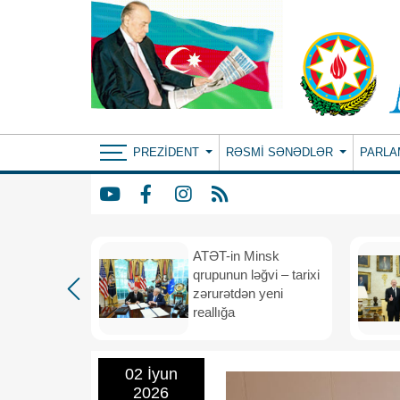
PREZIDENT
RƏSMI SƏNƏDLƏR
PARLA
ın yeni
ATƏT-in Minsk
anış
qrupunun ləğvi – tarixi
dafiə
zərurətdən yeni
asından
reallığa
rlığa
02 İyun
2026