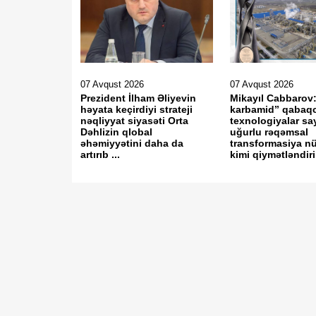
07 Avqust 2026
07 Avqust 2026
Prezident İlham Əliyevin
Mikayıl Cabbaro
həyata keçirdiyi strateji
karbamid” qabaqc
nəqliyyat siyasəti Orta
texnologiyalar s
Dəhlizin qlobal
uğurlu rəqəmsal
əhəmiyyətini daha da
transformasiya n
artırıb ...
kimi qiymətləndirili