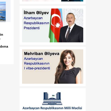
13:37
Vaşinqton razılaşmaları:
08 Avqust
Sülh və strateji tərəfdaşlıq
oyun qaydalarını dəyişir
13:32
Valeri Çeçelaşvili:
08 Avqust
Vaşinqton Sammiti Cənubi
in
n
Qafqazda sülh üçün
möhkəm təməl yaratdı
abına
13:19
Vaşinqton görüşləri
08 Avqust
Azərbaycanın zəfər
diplomatiyasında yeni
mərhələ oldu
13:03
Prezidentin Mətbuat
08 Avqust
Xidmətinin məlumatı
12:47
Vaşinqton görüşü sülh
08 Avqust
prosesinin və ABŞ ilə