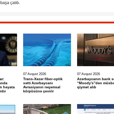
 başa çatıb.
07 Avqust 2026
07 Avqust 2026
ar:
Trans-Xəzər fiber-optik
Azərbaycanın bank s
anda
xətti Azərbaycanı
“Moody’s”dən müsbə
in həyata
Avrasiyanın rəqəmsal
qiymət alıb
ırdır
körpüsünə çevirir