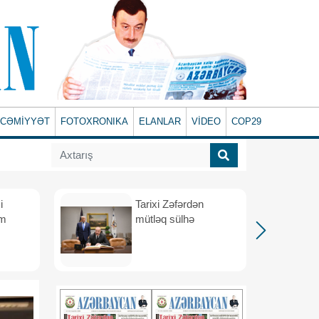
CƏMİYYƏT
FOTOXRONIKA
ELANLAR
VİDEO
COP29
i
Tarixi Zəfərdən
üm
mütləq sülhə