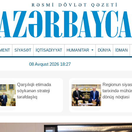
MENT
SİYASƏT
İQTİSADİYYAT
HUMANITAR
DÜNYA
İDMAN
08 Avqust 2026 18:27
Qarşılıqlı etimada
Regionun siyas
söykənən strateji
tarixində müh
tərəfdaşlıq
dönüş nöqtəsi