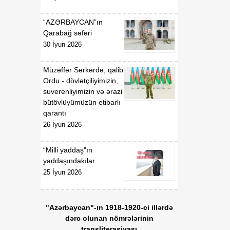
“AZƏRBAYCAN”ın
Qarabağ səfəri
30 İyun 2026
Müzəffər Sərkərdə, qalib
Ordu - dövlətçiliyimizin,
suverenliyimizin və ərazi
bütövlüyümüzün etibarlı
qarantı
26 İyun 2026
“Milli yaddaş"ın
yaddaşındakılar
25 İyun 2026
"Azərbaycan"-ın 1918-1920-ci illərdə
dərc olunan nömrələrinin
transliterasiyası