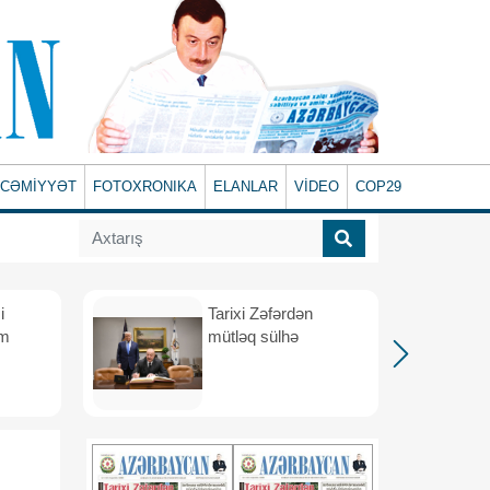
CƏMİYYƏT
FOTOXRONIKA
ELANLAR
VİDEO
COP29
i
Tarixi Zəfərdən
üm
mütləq sülhə