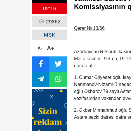
Komissiyasının q
02:16
29862
Qərar № 13/66
MSK
A+
A-
Azərbaycan Respublikasını
Məcəlləsinin 19.4-cü, 19.14
qərara alır:
1. Cumar Əliyəsər oğlu İsa
Nərimanov-Nizami-Binəqədi,
oğlu Əkbərov 79 saylı Astar
vəzifəsindən vaxtından əvvə
2. Əkbər Mirmahmud oğlu Se
Astara seçki dairəsi dairə s