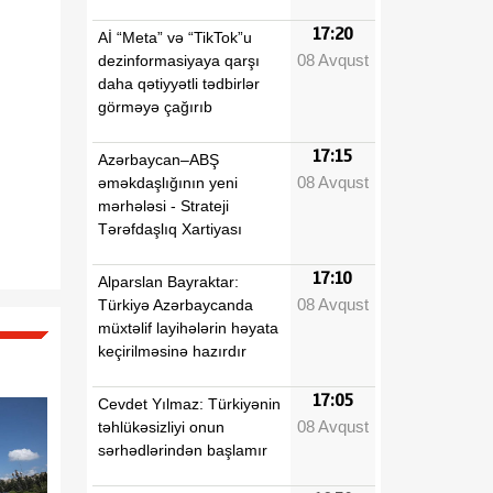
17:20
Aİ “Meta” və “TikTok”u
08 Avqust
dezinformasiyaya qarşı
daha qətiyyətli tədbirlər
görməyə çağırıb
17:15
Azərbaycan–ABŞ
08 Avqust
əməkdaşlığının yeni
mərhələsi - Strateji
Tərəfdaşlıq Xartiyası
17:10
Alparslan Bayraktar:
08 Avqust
Türkiyə Azərbaycanda
müxtəlif layihələrin həyata
keçirilməsinə hazırdır
17:05
Cevdet Yılmaz: Türkiyənin
08 Avqust
təhlükəsizliyi onun
sərhədlərindən başlamır