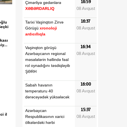
16:59
Çimərliyə gedənlərə
08 Avqust
XƏBƏRDARLIQ
16:37
Tarixi Vaşinqton Zirvə
oğlu
eçki
08 Avqust
Görüşü
xronoloji
ardıcıllıqla
kası
y...
16:34
Vaşinqton görüşü
08 Avqust
Azərbaycanın regional
məsələlərin həllində fəal
rol oynadığını təsdiqləyib
ŞƏRH
16:00
Sabah havanın
08 Avqust
temperaturu 40
dərəcəyədək yüksələcək
15:37
Azərbaycan
i il
08 Avqust
Respublikasının xarici
ölkələrdəki hərbi