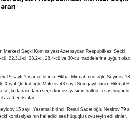
ərarı
n Mərkəzi Seçki Komissiyası Azərbaycan Respublikası Seçki
-cü, 22.3.1-ci, 28.2-ci, 28.4-cü və 30-cu maddələrinə uyğun ola
yev 15 saylı Yasamal birinci, Əkbər Mirmahmud oğlu Seyidov 18
 Xəyal Qüdrət oğlu Məlikov 43 saylı Sumqayıt ikinci, Hikmət 
a seçki dairəsi dairə seçki komissiyasının həlledici səs hüquql
l azad edilsinlər.
yidov 15 saylı Yasamal birinci, Rəsul Sadət oğlu Nəsirov 79 s
eçki komissiyasının həlledici səs hüquqlu üzvü təyin edilsinlər.