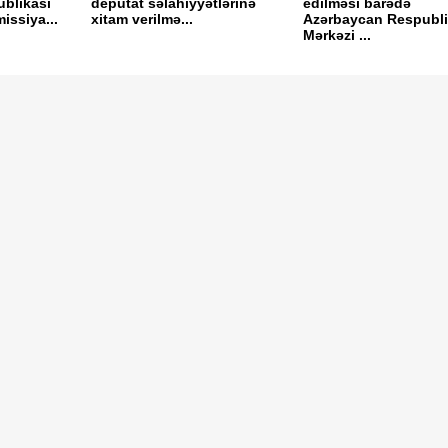
blikası
deputat səlahiyyətlərinə
edilməsi barədə
issiya...
xitam verilmə...
Azərbaycan Respubli
Mərkəzi ...