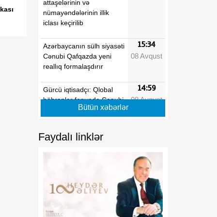
attaşelərinin və
kası
nümayəndələrinin illik
iclası keçirilib
15:34
Azərbaycanın sülh siyasəti
08 Avqust
Cənubi Qafqazda yeni
reallıq formalaşdırır
14:59
Gürcü iqtisadçı: Qlobal
08 Avqust
böhranlar fonunda Cənubi
Bütün xəbərlər
Qafqaz özünü regional
əməkdaşlıq üçün əlverişli
məkan kimi təqdim edir
Faydalı linklər
14:09
Tarixi Vaşinqton görüşü
08 Avqust
nələri dəyişdi?
13:42
Rusiya regionlarına PUA
08 Avqust
hücumları nəticəsində
yeddi nəfər xəsarət alıb