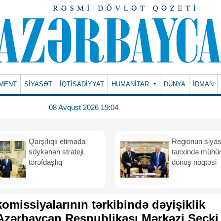
MENT
SİYASƏT
İQTİSADİYYAT
HUMANITAR
DÜNYA
İDMAN
08 Avqust 2026 19:04
Qarşılıqlı etimada
Regionun siyas
söykənən strateji
tarixində müh
tərəfdaşlıq
dönüş nöqtəsi
komissiyalarının tərkibində dəyişiklik
Azərbaycan Respublikası Mərkəzi Seçki