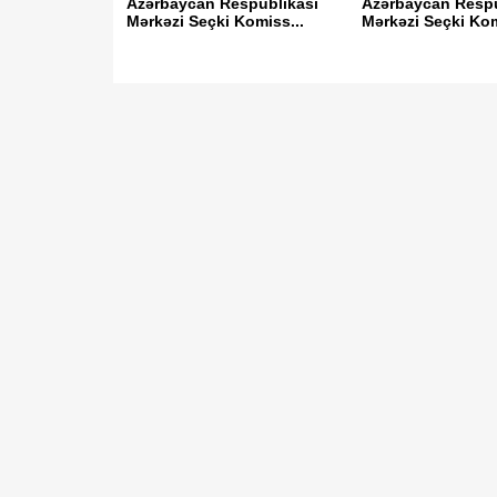
Azərbaycan Respublikası
Azərbaycan Respu
Mərkəzi Seçki Komiss...
Mərkəzi Seçki Kom