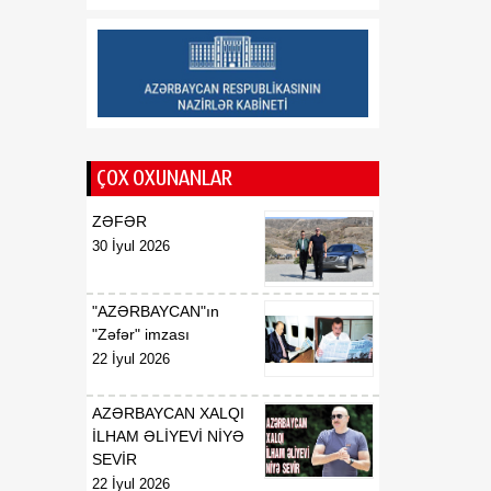
münasibətlərin tarixi
dönüş nöqtəsidir
12:02
Deputat: Vaşinqton
08 Avqust
razılaşmaları Cənubi
Qafqazın dinc gələcəyi
üçün mühüm platforma
rolunu oynayır
ÇOX OXUNANLAR
ZƏFƏR
30 İyul 2026
"AZƏRBAYCAN"ın
"Zəfər" imzası
22 İyul 2026
AZƏRBAYCAN XALQI
İLHAM ƏLİYEVİ NİYƏ
SEVİR
22 İyul 2026