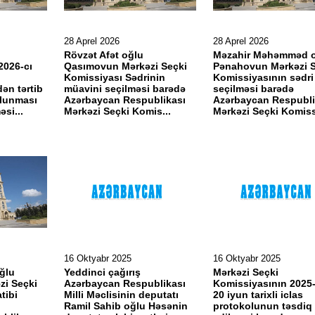
28 Aprel 2026
28 Aprel 2026
Rövzət Afət oğlu
Məzahir Məhəmməd 
2026-cı
Qasımovun Mərkəzi Seçki
Pənahovun Mərkəzi S
Komissiyası Sədrinin
Komissiyasının sədri
dən tərtib
müavini seçilməsi barədə
seçilməsi barədə
olunması
Azərbaycan Respublikası
Azərbaycan Respubli
əsi...
Mərkəzi Seçki Komis...
Mərkəzi Seçki Komissi
16 Oktyabr 2025
16 Oktyabr 2025
ğlu
Yeddinci çağırış
Mərkəzi Seçki
i Seçki
Azərbaycan Respublikası
Komissiyasının 2025-c
tibi
Milli Məclisinin deputatı
20 iyun tarixli iclas
Ramil Sahib oğlu Həsənin
protokolunun təsdiq