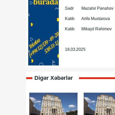
Sədr
Məzahir Pənahov
Katib
Arifə Muxtarova
Katib
Mikayıl Rəhimov
18.03.2025
Digər Xəbərlər