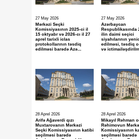
27 May 2026
27 May 2026
Mərkəzi Seçki
Azərbaycan
Komissiyasının 2025-ci il
Respublikasında 
15 oktyabr və 2026-cı il 27
ilin daimi seçici
aprel tarixli iclas
siyahılarının yeni
protokollarının təsdiq
edilməsi, təsdiq 
edilməsi barədə Azə...
və ictimailəşdirilm
28 Aprel 2026
28 Aprel 2026
Arifə Ağaverdi qızı
Mikayıl Rəhman o
Muxtarovanın Mərkəzi
Rəhimovun Mərkəz
Seçki Komissiyasının katibi
Komissiyasının ka
seçilməsi barədə
seçilməsi barədə