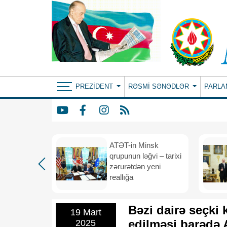
PREZIDENT
RƏSMI SƏNƏDLƏR
PARLA
ın yeni
ATƏT-in Minsk
anış
qrupunun ləğvi – tarixi
dafiə
zərurətdən yeni
asından
reallığa
rlığa
Bəzi dairə seçki 
19 Mart
edilməsi barədə 
2025