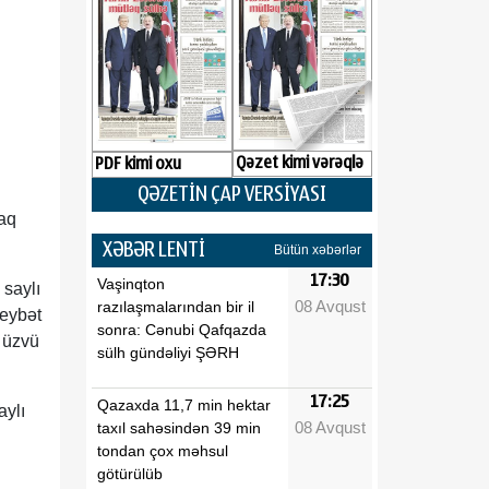
Qəzet kimi vərəqlə
PDF kimi oxu
QƏZETİN ÇAP VERSİYASI
raq
XƏBƏR LENTİ
Bütün xəbərlər
17:30
Vaşinqton
 saylı
08 Avqust
razılaşmalarından bir il
Heybət
sonra: Cənubi Qafqazda
u üzvü
sülh gündəliyi ŞƏRH
17:25
Qazaxda 11,7 min hektar
aylı
08 Avqust
taxıl sahəsindən 39 min
tondan çox məhsul
götürülüb