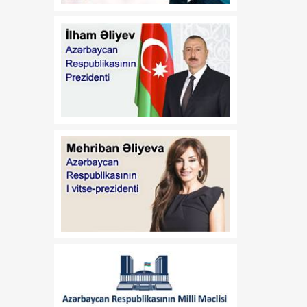
13:37
Vaşinqton razılaşmaları:
08 Avqust
Sülh və strateji tərəfdaşlıq
oyun qaydalarını dəyişir
13:32
Valeri Çeçelaşvili:
08 Avqust
Vaşinqton Sammiti Cənubi
Qafqazda sülh üçün
möhkəm təməl yaratdı
13:19
Vaşinqton görüşləri
08 Avqust
Azərbaycanın zəfər
diplomatiyasında yeni
mərhələ oldu
13:03
Prezidentin Mətbuat
08 Avqust
Xidmətinin məlumatı
12:47
Vaşinqton görüşü sülh
08 Avqust
prosesinin və ABŞ ilə