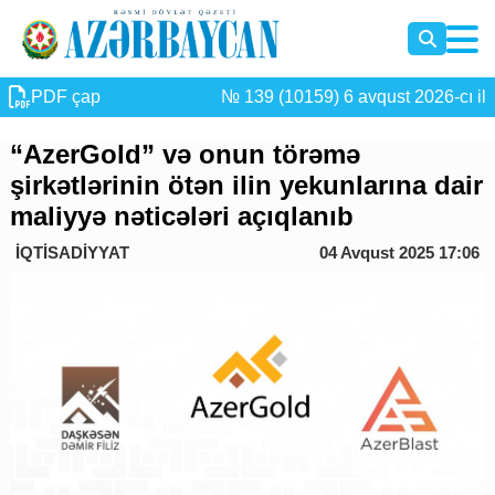
PDF çap
№ 139 (10159) 6 avqust 2026-cı il
“AzerGold” və onun törəmə
şirkətlərinin ötən ilin yekunlarına dair
maliyyə nəticələri açıqlanıb
İQTİSADİYYAT
04 Avqust 2025 17:06