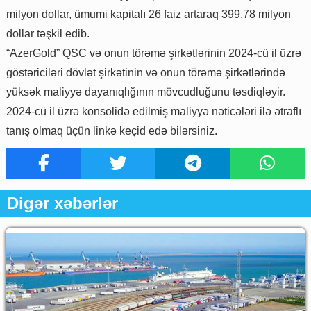
milyon dollar, ümumi kapitalı 26 faiz artaraq 399,78 milyon
dollar təşkil edib.
“AzerGold” QSC və onun törəmə şirkətlərinin 2024-cü il üzrə
göstəriciləri dövlət şirkətinin və onun törəmə şirkətlərində
yüksək maliyyə dayanıqlığının mövcudluğunu təsdiqləyir.
2024-cü il üzrə konsolidə edilmiş maliyyə nəticələri ilə ətraflı
tanış olmaq üçün linkə keçid edə bilərsiniz.
Digər xəbərlər