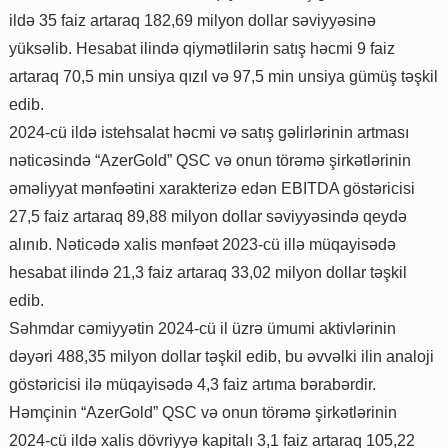
ildə 35 faiz artaraq 182,69 milyon dollar səviyyəsinə
yüksəlib. Hesabat ilində qiymətlilərin satış həcmi 9 faiz
artaraq 70,5 min unsiya qızıl və 97,5 min unsiya gümüş təşkil
edib.
2024-cü ildə istehsalat həcmi və satış gəlirlərinin artması
nəticəsində “AzerGold” QSC və onun törəmə şirkətlərinin
əməliyyat mənfəətini xarakterizə edən EBITDA göstəricisi
27,5 faiz artaraq 89,88 milyon dollar səviyyəsində qeydə
alınıb. Nəticədə xalis mənfəət 2023-cü illə müqayisədə
hesabat ilində 21,3 faiz artaraq 33,02 milyon dollar təşkil
edib.
Səhmdar cəmiyyətin 2024-cü il üzrə ümumi aktivlərinin
dəyəri 488,35 milyon dollar təşkil edib, bu əvvəlki ilin analoji
göstəricisi ilə müqayisədə 4,3 faiz artıma bərabərdir.
Həmçinin “AzerGold” QSC və onun törəmə şirkətlərinin
2024-cü ildə xalis dövriyyə kapitalı 3,1 faiz artaraq 105,22