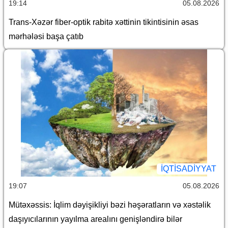
19:14
05.08.2026
Trans-Xəzər fiber-optik rabitə xəttinin tikintisinin əsas
mərhələsi başa çatıb
İQTİSADİYYAT
19:07
05.08.2026
Mütəxəssis: İqlim dəyişikliyi bəzi həşəratların və xəstəlik
daşıyıcılarının yayılma arealını genişləndirə bilər