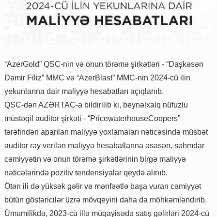
“AzerGold” QSC-nin və onun törəmə şirkətləri - “Daşkəsən
Dəmir Filiz” MMC və “AzerBlast” MMC-nin 2024-cü ilin
yekunlarına dair maliyyə hesabatları açıqlanıb.
QSC-dən AZƏRTAC-a bildirilib ki, beynəlxalq nüfuzlu
müstəqil auditor şirkəti - “PricewaterhouseCoopers”
tərəfindən aparılan maliyyə yoxlamaları nəticəsində müsbət
auditor rəy verilən maliyyə hesabatlarına əsasən, səhmdar
cəmiyyətin və onun törəmə şirkətlərinin birgə maliyyə
nəticələrində pozitiv tendensiyalar qeydə alınıb.
Ötən ili də yüksək gəlir və mənfəətlə başa vuran cəmiyyət
bütün göstəricilər üzrə mövqeyini daha da möhkəmləndirib.
Ümumilikdə, 2023-cü illə müqayisədə satış gəlirləri 2024-cü