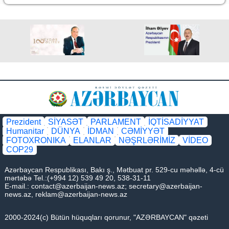
Prezident
SİYASƏT
PARLAMENT
İQTİSADİYYAT
Humanitar
DÜNYA
İDMAN
CƏMİYYƏT
FOTOXRONIKA
ELANLAR
NƏŞRLƏRİMİZ
VİDEO
COP29
Azərbaycan Respublikası, Bakı ş., Mətbuat pr. 529-cu məhəllə, 4-cü
mərtəbə Tel.:(+994 12) 539 49 20, 538-31-11
E-mail.:
contact@azerbaijan-news.az
;
secretary@azerbaijan-
news.az
,
reklam@azerbaijan-news.az
2000-2024(c) Bütün hüquqları qorunur, "AZƏRBAYCAN" qəzeti