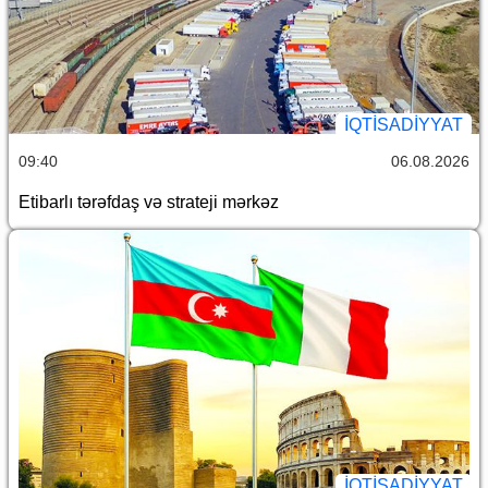
İQTİSADİYYAT
09:40
06.08.2026
Etibarlı tərəfdaş və strateji mərkəz
İQTİSADİYYAT