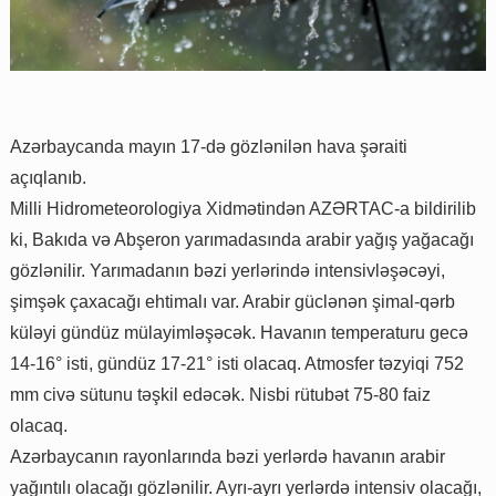
Azərbaycanda mayın 17-də gözlənilən hava şəraiti
açıqlanıb.
Milli Hidrometeorologiya Xidmətindən AZƏRTAC-a bildirilib
ki, Bakıda və Abşeron yarımadasında arabir yağış yağacağı
gözlənilir. Yarımadanın bəzi yerlərində intensivləşəcəyi,
şimşək çaxacağı ehtimalı var. Arabir güclənən şimal-qərb
küləyi gündüz mülayimləşəcək. Havanın temperaturu gecə
14-16° isti, gündüz 17-21° isti olacaq. Atmosfer təzyiqi 752
mm civə sütunu təşkil edəcək. Nisbi rütubət 75-80 faiz
olacaq.
Azərbaycanın rayonlarında bəzi yerlərdə havanın arabir
yağıntılı olacağı gözlənilir. Ayrı-ayrı yerlərdə intensiv olacağı,