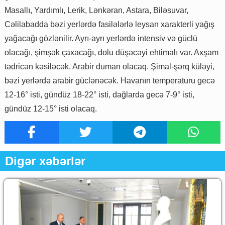
Masallı, Yardımlı, Lerik, Lənkəran, Astara, Biləsuvar,
Cəlilabadda bəzi yerlərdə fasilələrlə leysan xarakterli yağış
yağacağı gözlənilir. Ayrı-ayrı yerlərdə intensiv və güclü
olacağı, şimşək çaxacağı, dolu düşəcəyi ehtimalı var. Axşam
tədricən kəsiləcək. Arabir duman olacaq. Şimal-şərq küləyi,
bəzi yerlərdə arabir güclənəcək. Havanın temperaturu gecə
12-16° isti, gündüz 18-22° isti, dağlarda gecə 7-9° isti,
gündüz 12-15° isti olacaq.
Digər xəbərlər