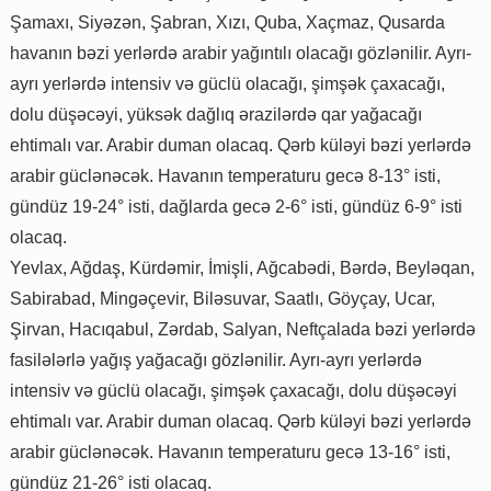
Şamaxı, Siyəzən, Şabran, Xızı, Quba, Xaçmaz, Qusarda
havanın bəzi yerlərdə arabir yağıntılı olacağı gözlənilir. Ayrı-
ayrı yerlərdə intensiv və güclü olacağı, şimşək çaxacağı,
dolu düşəcəyi, yüksək dağlıq ərazilərdə qar yağacağı
ehtimalı var. Arabir duman olacaq. Qərb küləyi bəzi yerlərdə
arabir güclənəcək. Havanın temperaturu gecə 8-13° isti,
gündüz 19-24° isti, dağlarda gecə 2-6° isti, gündüz 6-9° isti
olacaq.
Yevlax, Ağdaş, Kürdəmir, İmişli, Ağcabədi, Bərdə, Beyləqan,
Sabirabad, Mingəçevir, Biləsuvar, Saatlı, Göyçay, Ucar,
Şirvan, Hacıqabul, Zərdab, Salyan, Neftçalada bəzi yerlərdə
fasilələrlə yağış yağacağı gözlənilir. Ayrı-ayrı yerlərdə
intensiv və güclü olacağı, şimşək çaxacağı, dolu düşəcəyi
ehtimalı var. Arabir duman olacaq. Qərb küləyi bəzi yerlərdə
arabir güclənəcək. Havanın temperaturu gecə 13-16° isti,
gündüz 21-26° isti olacaq.