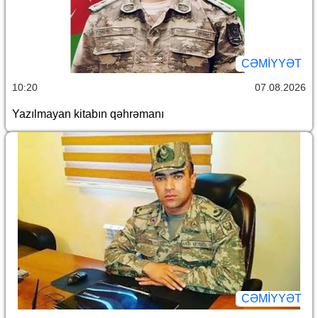
CƏMİYYƏT
10:20
07.08.2026
Yazılmayan kitabın qəhrəmanı
CƏMİYYƏT