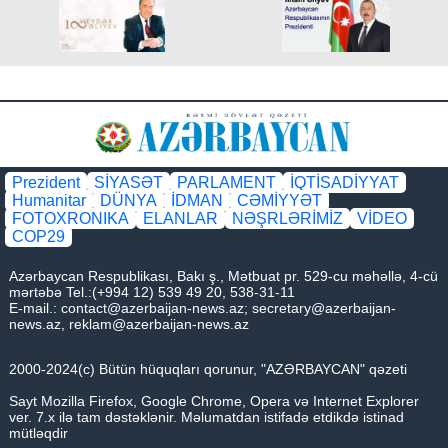
Prezident
SİYASƏT
PARLAMENT
İQTİSADİYYAT
Humanitar
DÜNYA
İDMAN
CƏMİYYƏT
FOTOXRONIKA
ELANLAR
NƏŞRLƏRİMİZ
VİDEO
COP29
Azərbaycan Respublikası, Bakı ş., Mətbuat pr. 529-cu məhəllə, 4-cü
mərtəbə Tel.:(+994 12) 539 49 20, 538-31-11
E-mail.:
contact@azerbaijan-news.az
;
secretary@azerbaijan-
news.az
,
reklam@azerbaijan-news.az
2000-2024(c) Bütün hüquqları qorunur, "AZƏRBAYCAN" qəzeti
Sayt Mozilla Firefox, Google Chrome, Opera və Internet Explorer
ver. 7.x ilə tam dəstəklənir. Məlumatdan istifadə etdikdə istinad
mütləqdir