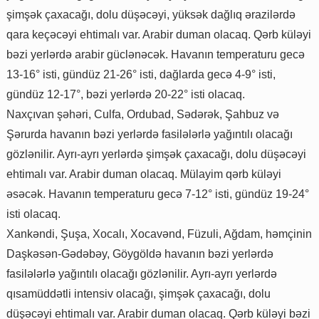
şimşək çaxacağı, dolu düşəcəyi, yüksək dağlıq ərazilərdə
qara keçəcəyi ehtimalı var. Arabir duman olacaq. Qərb küləyi
bəzi yerlərdə arabir güclənəcək. Havanın temperaturu gecə
13-16° isti, gündüz 21-26° isti, dağlarda gecə 4-9° isti,
gündüz 12-17°, bəzi yerlərdə 20-22° isti olacaq.
Naxçıvan şəhəri, Culfa, Ordubad, Sədərək, Şahbuz və
Şərurda havanın bəzi yerlərdə fasilələrlə yağıntılı olacağı
gözlənilir. Ayrı-ayrı yerlərdə şimşək çaxacağı, dolu düşəcəyi
ehtimalı var. Arabir duman olacaq. Mülayim qərb küləyi
əsəcək. Havanın temperaturu gecə 7-12° isti, gündüz 19-24°
isti olacaq.
Xankəndi, Şuşa, Xocalı, Xocavənd, Füzuli, Ağdam, həmçinin
Daşkəsən-Gədəbəy, Göygöldə havanın bəzi yerlərdə
fasilələrlə yağıntılı olacağı gözlənilir. Ayrı-ayrı yerlərdə
qısamüddətli intensiv olacağı, şimşək çaxacağı, dolu
düşəcəyi ehtimalı var. Arabir duman olacaq. Qərb küləyi bəzi