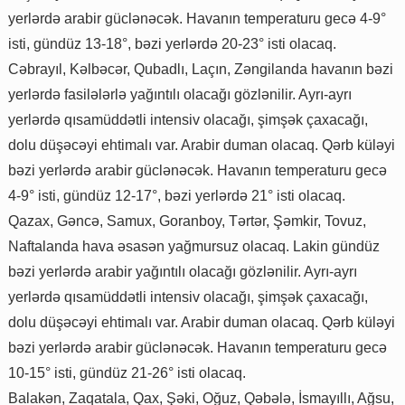
yerlərdə arabir güclənəcək. Havanın temperaturu gecə 4-9°
isti, gündüz 13-18°, bəzi yerlərdə 20-23° isti olacaq.
Cəbrayıl, Kəlbəcər, Qubadlı, Laçın, Zəngilanda havanın bəzi
yerlərdə fasilələrlə yağıntılı olacağı gözlənilir. Ayrı-ayrı
yerlərdə qısamüddətli intensiv olacağı, şimşək çaxacağı,
dolu düşəcəyi ehtimalı var. Arabir duman olacaq. Qərb küləyi
bəzi yerlərdə arabir güclənəcək. Havanın temperaturu gecə
4-9° isti, gündüz 12-17°, bəzi yerlərdə 21° isti olacaq.
Qazax, Gəncə, Samux, Goranboy, Tərtər, Şəmkir, Tovuz,
Naftalanda hava əsasən yağmursuz olacaq. Lakin gündüz
bəzi yerlərdə arabir yağıntılı olacağı gözlənilir. Ayrı-ayrı
yerlərdə qısamüddətli intensiv olacağı, şimşək çaxacağı,
dolu düşəcəyi ehtimalı var. Arabir duman olacaq. Qərb küləyi
bəzi yerlərdə arabir güclənəcək. Havanın temperaturu gecə
10-15° isti, gündüz 21-26° isti olacaq.
Balakən, Zaqatala, Qax, Şəki, Oğuz, Qəbələ, İsmayıllı, Ağsu,