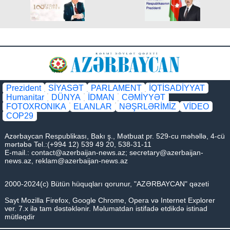
Əsasnamə"nin təsdiqi və "Azərbaycan Respublikası
İqtisadiyyat Nazirliyinin fəaliyyətinin təmin edilməsi və
"Azərbaycan Respublikası İqtisadi İnkişaf Nazirliyinin
fəaliyyətinin təkmilləşdirilməsi ilə bağlı tədbirlər haqqında"
Azərbaycan Respublikası Prezidentinin 2006-cı il 28
dekabr tarixli 504 nömrəli Fərmanında dəyişikliklər
Prezident
SİYASƏT
PARLAMENT
İQTİSADİYYAT
Humanitar
DÜNYA
İDMAN
CƏMİYYƏT
edilməsi barədə" 2014-cü il 20 fevral tarixli 111 nömrəli
FOTOXRONIKA
ELANLAR
NƏŞRLƏRİMİZ
VİDEO
Fərmanında dəyişiklik edilməsi haqqında" Azərbaycan
COP29
Respublikası Prezidentinin 2019-cu il 30 dekabr tarixli 911
Azərbaycan Respublikası, Bakı ş., Mətbuat pr. 529-cu məhəllə, 4-cü
nömrəli Fərmanında dəyişiklik edilməsi barədə" 2020-ci il
mərtəbə Tel.:(+994 12) 539 49 20, 538-31-11
E-mail.:
contact@azerbaijan-news.az
;
secretary@azerbaijan-
12 may tarixli 1017 nömrəli fərmanlarında dəyişiklik
news.az
,
reklam@azerbaijan-news.az
edilməsi haqqında
2000-2024(c) Bütün hüquqları qorunur, "AZƏRBAYCAN" qəzeti
Sayt Mozilla Firefox, Google Chrome, Opera və Internet Explorer
ver. 7.x ilə tam dəstəklənir. Məlumatdan istifadə etdikdə istinad
mütləqdir