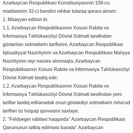
Azərbaycan Respublikası Konstitusiyasının 109-cu
maddəsinin 32-ci bəndini rəhbər tutaraq qərara alıram:
1. Müəyyən edilsin ki:
1.1. Azərbaycan Respublikasının Xüsusi Rabitə və
İnformasiya Təhlükəsizliyi Dövlət Xidməti tərəfindən
göstərilən xidmətlərin tariflərini, Azərbaycan Respublikası
İqtisadiyyat Nazirliyinin və Azərbaycan Respublikası Maliyyə
Nazirliyinin rəyi nəzərə alınmaqla, Azərbaycan
Respublikasının Xüsusi Rabitə və İnformasiya Təhlükəsizliyi
Dövlət Xidməti təsdiq edir;
1.2. Azərbaycan Respublikasının Xüsusi Rabitə və
İnformasiya Təhlükəsizliyi Dövlət Xidməti tərəfindən yeni
tariflər təsdiq edilənədək onun göstərdiyi xidmətlərin mövcud
tarifləri öz hüquqi qüvvəsini saxlayır.
2. "Feldyeger rabitəsi haqqında" Azərbaycan Respublikası
Qanununun tətbiq edilməsi barədə" Azərbaycan