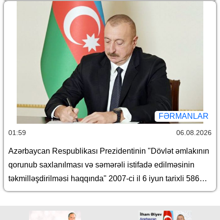
informasiyadan qorunması haqqında" Azərbaycan
Respublikasının qanunlarında dəyişiklik edilməsi barədə"
Azərbaycan Respublikasının 2026-cı il 30 iyun tarixli 431-
VIIQD nömrəli Qanununun tətbiqi və bununla əlaqədar
Azərbaycan Respublikası Prezidentinin bəzi
fərmanlarında dəyişiklik edilməsi haqqında
FƏRMANLAR
01:59
06.08.2026
Azərbaycan Respublikası Prezidentinin "Dövlət əmlakının
qorunub saxlanılması və səmərəli istifadə edilməsinin
təkmilləşdirilməsi haqqında" 2007-ci il 6 iyun tarixli 586
nömrəli və "Azərbaycan Respublikası İqtisadiyyat
Nazirliyinin fəaliyyətinin təmin edilməsi və "Azərbaycan
Respublikasının İqtisadiyyat Nazirliyi haqqında