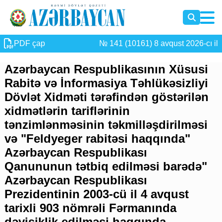
PDF çap
№ 141 (10161) 8 avqust 2026-cı il
Azərbaycan Respublikasının Xüsusi
Rabitə və İnformasiya Təhlükəsizliyi
Dövlət Xidməti tərəfindən göstərilən
xidmətlərin tariflərinin
tənzimlənməsinin təkmilləşdirilməsi
və "Feldyeger rabitəsi haqqında"
Azərbaycan Respublikası
Qanununun tətbiq edilməsi barədə"
Azərbaycan Respublikası
Prezidentinin 2003-cü il 4 avqust
tarixli 903 nömrəli Fərmanında
dəyişiklik edilməsi haqqında