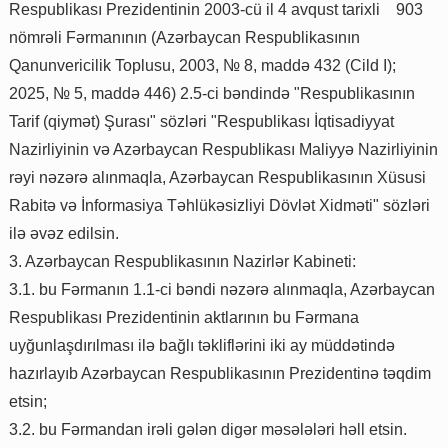
Respublikası Prezidentinin 2003-cü il 4 avqust tarixli 903
nömrəli Fərmanının (Azərbaycan Respublikasının
Qanunvericilik Toplusu, 2003, № 8, maddə 432 (Cild I);
2025, № 5, maddə 446) 2.5-ci bəndində "Respublikasının
Tarif (qiymət) Şurası" sözləri "Respublikası İqtisadiyyat
Nazirliyinin və Azərbaycan Respublikası Maliyyə Nazirliyinin
rəyi nəzərə alınmaqla, Azərbaycan Respublikasının Xüsusi
Rabitə və İnformasiya Təhlükəsizliyi Dövlət Xidməti" sözləri
ilə əvəz edilsin.
3. Azərbaycan Respublikasının Nazirlər Kabineti:
3.1. bu Fərmanın 1.1-ci bəndi nəzərə alınmaqla, Azərbaycan
Respublikası Prezidentinin aktlarının bu Fərmana
uyğunlaşdırılması ilə bağlı təkliflərini iki ay müddətində
hazırlayıb Azərbaycan Respublikasının Prezidentinə təqdim
etsin;
3.2. bu Fərmandan irəli gələn digər məsələləri həll etsin.