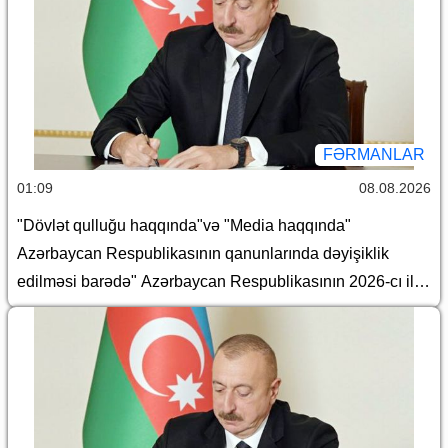
FƏRMANLAR
01:09
08.08.2026
"Dövlət qulluğu haqqında"və "Media haqqında"
Azərbaycan Respublikasının qanunlarında dəyişiklik
edilməsi barədə" Azərbaycan Respublikasının 2026-cı il
14 iyul tarixli 449-VIIQD nömrəli Qanununun tətbiqi və
bununla əlaqədar bəzi məsələlərin tənzimlənməsi
haqqında