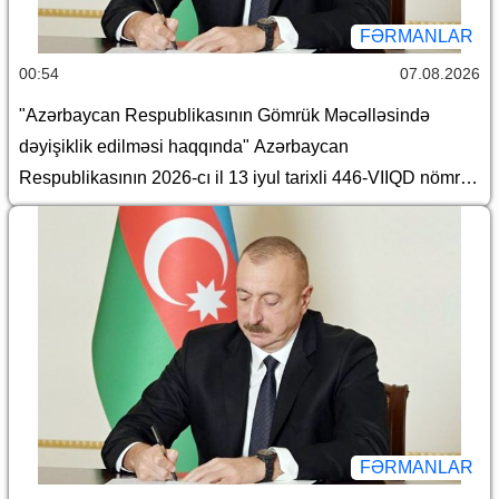
FƏRMANLAR
00:54
07.08.2026
"Azərbaycan Respublikasının Gömrük Məcəlləsində
dəyişiklik edilməsi haqqında" Azərbaycan
Respublikasının 2026-cı il 13 iyul tarixli 446-VIIQD nömrəli
Qanununun tətbiqi və bununla əlaqədar Azərbaycan
Respublikası Prezidentinin bəzi fərmanlarında və
Sərəncamında dəyişiklik edilməsi barədə
FƏRMANLAR