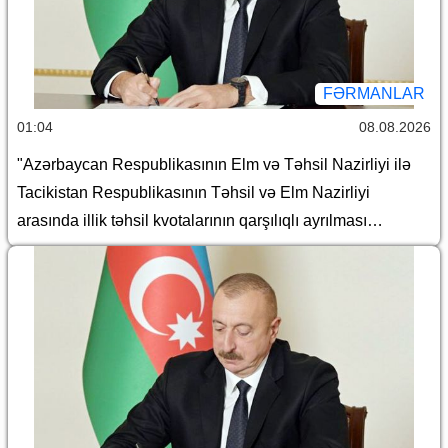
FƏRMANLAR
01:04
08.08.2026
"Azərbaycan Respublikasının Elm və Təhsil Nazirliyi ilə
Tacikistan Respublikasının Təhsil və Elm Nazirliyi
arasında illik təhsil kvotalarının qarşılıqlı ayrılması
haqqında Saziş"in təsdiq edilməsi barədə