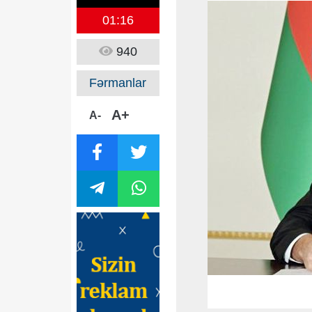
01:16
940
Fərmanlar
A+
A-