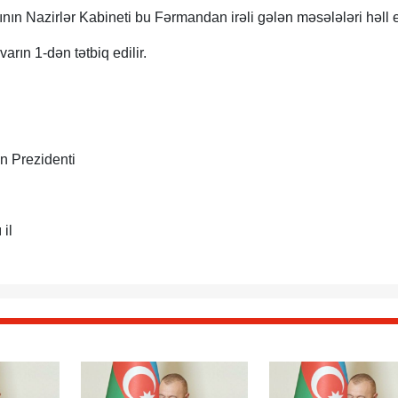
ın Nazirlər Kabineti bu Fərmandan irəli gələn məsələləri həll e
arın 1-dən tətbiq edilir.
n Prezidenti
 il