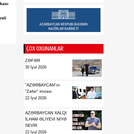
münasibətlərin tarixi
kası
dönüş nöqtəsidir
əli
12:02
Deputat: Vaşinqton
08 Avqust
razılaşmaları Cənubi
Qafqazın dinc gələcəyi
üçün mühüm platforma
rolunu oynayır
ÇOX OXUNANLAR
ZƏFƏR
30 İyul 2026
"AZƏRBAYCAN"ın
"Zəfər" imzası
22 İyul 2026
AZƏRBAYCAN XALQI
İLHAM ƏLİYEVİ NİYƏ
SEVİR
22 İyul 2026