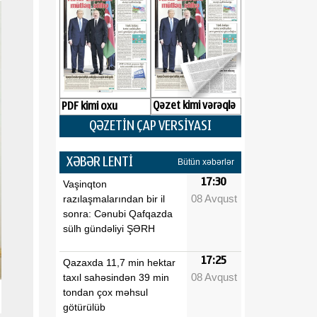
Qəzet kimi vərəqlə
PDF kimi oxu
QƏZETİN ÇAP VERSİYASI
XƏBƏR LENTİ
Bütün xəbərlər
17:30
Vaşinqton
08 Avqust
razılaşmalarından bir il
sonra: Cənubi Qafqazda
sülh gündəliyi ŞƏRH
17:25
Qazaxda 11,7 min hektar
08 Avqust
taxıl sahəsindən 39 min
tondan çox məhsul
götürülüb