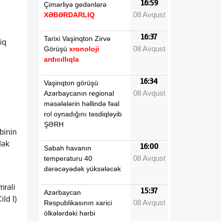
16:59
Çimərliyə gedənlərə
08 Avqust
XƏBƏRDARLIQ
16:37
Tarixi Vaşinqton Zirvə
iq
08 Avqust
Görüşü
xronoloji
ardıcıllıqla
16:34
Vaşinqton görüşü
08 Avqust
Azərbaycanın regional
məsələlərin həllində fəal
rol oynadığını təsdiqləyib
ŞƏRH
binin
dək
16:00
Sabah havanın
08 Avqust
temperaturu 40
dərəcəyədək yüksələcək
mrəli
15:37
Azərbaycan
ld I)
08 Avqust
Respublikasının xarici
ölkələrdəki hərbi