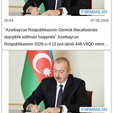
FƏRMANLAR
00:54
07.08.2026
"Azərbaycan Respublikasının Gömrük Məcəlləsində
dəyişiklik edilməsi haqqında" Azərbaycan
Respublikasının 2026-cı il 13 iyul tarixli 446-VIIQD nömrəli
Qanununun tətbiqi və bununla əlaqədar Azərbaycan
Respublikası Prezidentinin bəzi fərmanlarında və
Sərəncamında dəyişiklik edilməsi barədə
FƏRMANLAR