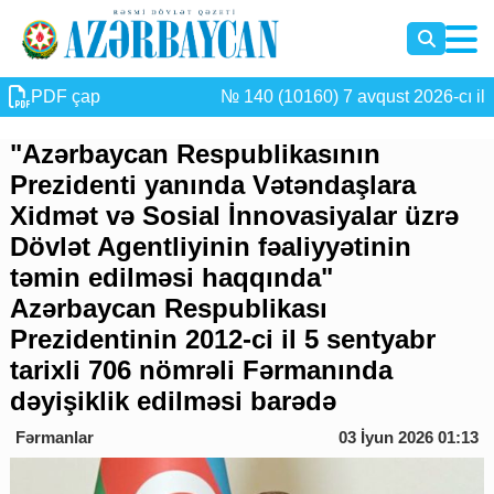
PDF çap
№ 140 (10160) 7 avqust 2026-cı il
"Azərbaycan Respublikasının
Prezidenti yanında Vətəndaşlara
Xidmət və Sosial İnnovasiyalar üzrə
Dövlət Agentliyinin fəaliyyətinin
təmin edilməsi haqqında"
Azərbaycan Respublikası
Prezidentinin 2012-ci il 5 sentyabr
tarixli 706 nömrəli Fərmanında
dəyişiklik edilməsi barədə
Fərmanlar
03 İyun 2026 01:13