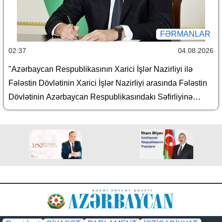
FƏRMANLAR
02:37
04.08.2026
"Azərbaycan Respublikasının Xarici İşlər Nazirliyi ilə
Fələstin Dövlətinin Xarici İşlər Nazirliyi arasında Fələstin
Dövlətinin Azərbaycan Respublikasındakı Səfirliyinə
maliyyə yardımının göstərilməsi barədə Protokol"un təsdiq
edilməsi haqqında