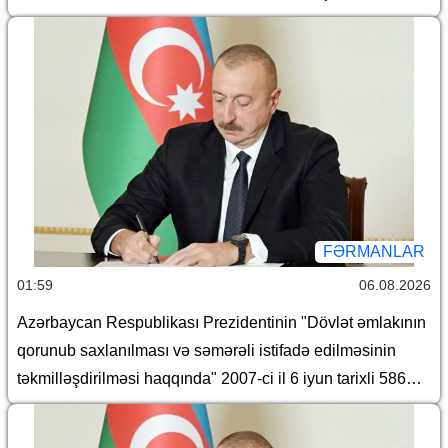
informasiyadan qorunması haqqında" Azərbaycan
Respublikasının qanunlarında dəyişiklik edilməsi barədə"
Azərbaycan Respublikasının 2026-cı il 30 iyun tarixli 431-
VIIQD nömrəli Qanununun tətbiqi və bununla əlaqədar
Azərbaycan Respublikası Prezidentinin bəzi
fərmanlarında dəyişiklik edilməsi haqqında
FƏRMANLAR
01:59
06.08.2026
Azərbaycan Respublikası Prezidentinin "Dövlət əmlakının
qorunub saxlanılması və səmərəli istifadə edilməsinin
təkmilləşdirilməsi haqqında" 2007-ci il 6 iyun tarixli 586
nömrəli və "Azərbaycan Respublikası İqtisadiyyat
Nazirliyinin fəaliyyətinin təmin edilməsi və "Azərbaycan