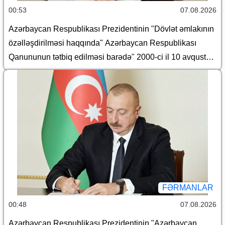
00:53
07.08.2026
Azərbaycan Respublikası Prezidentinin "Dövlət əmlakının
özəlləşdirilməsi haqqında" Azərbaycan Respublikası
Qanununun tətbiq edilməsi barədə" 2000-ci il 10 avqust
tarixli 382 nömrəli, "Azərbaycan Respublikasında Dövlət
əmlakının özəlləşdirilməsinin II Dövlət Proqramı"nın təsdiq
edilməsi barədə" 2000-ci il 10 avqust tarixli 383 nömrəli,
"Yerli icra hakimiyyətləri haqqında Əsasnamə"nin təsdiq
edilməsi barədə" 2012-ci il 6 iyun tarixli 648 nömrəli,
"Dövlətə məxsus olan hüquqi şəxslərin daxili və xarici
borcalması Qaydası"nın təsdiqi haqqında" 2016-cı il 28
dekabr tarixli 1182 nömrəli, "Azərbaycan Respublikası
adından borc alınması və zəmanət verilməsi Qaydası"nın
FƏRMANLAR
təsdiq edilməsi haqqında" 2018-ci il 18 dekabr tarixli 410
00:48
07.08.2026
nömrəli və "Azərbaycan Respublikası İqtisadiyyat
Azərbaycan Respublikası Prezidentinin "Azərbaycan