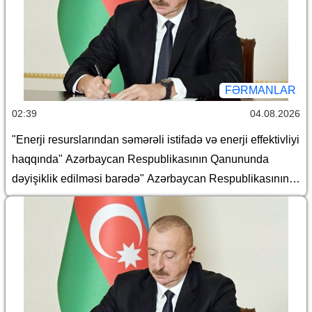
Fərmanında dəyişiklik edilməsi haqqında
FƏRMANLAR
02:39
04.08.2026
"Enerji resurslarından səmərəli istifadə və enerji effektivliyi
haqqında" Azərbaycan Respublikasının Qanununda
dəyişiklik edilməsi barədə" Azərbaycan Respublikasının
2026-cı il 14 iyul tarixli 466-VIIQD nömrəli Qanununun
tətbiqi və bununla əlaqədar Azərbaycan Respublikası
Prezidentinin bəzi fərmanlarında dəyişiklik edilməsi
haqqında