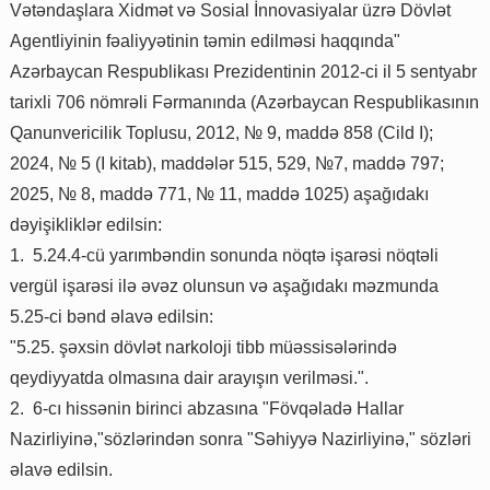
Vətəndaşlara Xidmət və Sosial İnnovasiyalar üzrə Dövlət
Agentliyinin fəaliyyətinin təmin edilməsi haqqında"
Azərbaycan Respublikası Prezidentinin 2012-ci il 5 sentyabr
tarixli 706 nömrəli Fərmanında (Azərbaycan Respublikasının
Qanunvericilik Toplusu, 2012, № 9, maddə 858 (Cild I);
2024, № 5 (I kitab), maddələr 515, 529, №7, maddə 797;
2025, № 8, maddə 771, № 11, maddə 1025) aşağıdakı
dəyişikliklər edilsin:
1. 5.24.4-cü yarımbəndin sonunda nöqtə işarəsi nöqtəli
vergül işarəsi ilə əvəz olunsun və aşağıdakı məzmunda
5.25-ci bənd əlavə edilsin:
"5.25. şəxsin dövlət narkoloji tibb müəssisələrində
qeydiyyatda olmasına dair arayışın verilməsi.".
2. 6-cı hissənin birinci abzasına "Fövqəladə Hallar
Nazirliyinə,"sözlərindən sonra "Səhiyyə Nazirliyinə," sözləri
əlavə edilsin.