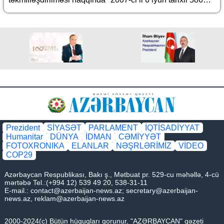
nömrəli və "Azərbaycan Respublikası İqtisadiyyat
Nazirliyinin fəaliyyətinin təmin edilməsi və "Azərbaycan
Respublikasının İqtisadiyyat Nazirliyi haqqında
Əsasnamə"nin təsdiqi və "Azərbaycan Respublikası
İqtisadiyyat Nazirliyinin fəaliyyətinin təmin edilməsi və
"Azərbaycan Respublikası İqtisadi İnkişaf Nazirliyinin
fəaliyyətinin təkmilləşdirilməsi ilə bağlı tədbirlər haqqında"
Azərbaycan Respublikası Prezidentinin 2006-cı il 28
dekabr tarixli 504 nömrəli Fərmanında dəyişikliklər
Prezident
SİYASƏT
PARLAMENT
İQTİSADİYYAT
Humanitar
DÜNYA
İDMAN
CƏMİYYƏT
edilməsi barədə" 2014-cü il 20 fevral tarixli 111 nömrəli
FOTOXRONIKA
ELANLAR
NƏŞRLƏRİMİZ
VİDEO
Fərmanında dəyişiklik edilməsi haqqında" Azərbaycan
COP29
Respublikası Prezidentinin 2019-cu il 30 dekabr tarixli 911
Azərbaycan Respublikası, Bakı ş., Mətbuat pr. 529-cu məhəllə, 4-cü
nömrəli Fərmanında dəyişiklik edilməsi barədə" 2020-ci il
mərtəbə Tel.:(+994 12) 539 49 20, 538-31-11
E-mail.:
contact@azerbaijan-news.az
;
secretary@azerbaijan-
12 may tarixli 1017 nömrəli fərmanlarında dəyişiklik
news.az
,
reklam@azerbaijan-news.az
edilməsi haqqında
2000-2024(c) Bütün hüquqları qorunur, "AZƏRBAYCAN" qəzeti