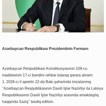
Azərbaycan Respublikası Prezidentinin Fərmanı
Azərbaycan Respublikası Konstitusiyasının 109-cu
maddəsinin 17-ci bəndini rəhbər tutaraq qərara alıram:
1. 2026-cı il aprelin 22-də Bakı şəhərində imzalanmış
"Azərbaycan Respublikasının Daxili İşlər Nazirliyi ilə Latviya
Respublikasının Daxili İşlər Nazirliyi arasında əməkdaşlıq
haqqında Saziş" təsdiq edilsin.