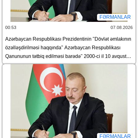
FƏRMANLAR
00:53
07.08.2026
Azərbaycan Respublikası Prezidentinin "Dövlət əmlakının
özəlləşdirilməsi haqqında" Azərbaycan Respublikası
Qanununun tətbiq edilməsi barədə" 2000-ci il 10 avqust
tarixli 382 nömrəli, "Azərbaycan Respublikasında Dövlət
əmlakının özəlləşdirilməsinin II Dövlət Proqramı"nın təsdiq
edilməsi barədə" 2000-ci il 10 avqust tarixli 383 nömrəli,
"Yerli icra hakimiyyətləri haqqında Əsasnamə"nin təsdiq
edilməsi barədə" 2012-ci il 6 iyun tarixli 648 nömrəli,
"Dövlətə məxsus olan hüquqi şəxslərin daxili və xarici
borcalması Qaydası"nın təsdiqi haqqında" 2016-cı il 28
dekabr tarixli 1182 nömrəli, "Azərbaycan Respublikası
adından borc alınması və zəmanət verilməsi Qaydası"nın
FƏRMANLAR