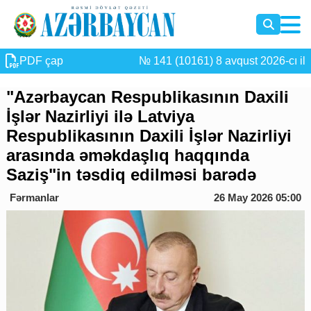
PDF çap
№ 141 (10161) 8 avqust 2026-cı il
"Azərbaycan Respublikasının Daxili
İşlər Nazirliyi ilə Latviya
Respublikasının Daxili İşlər Nazirliyi
arasında əməkdaşlıq haqqında
Saziş"in təsdiq edilməsi barədə
Fərmanlar
26 May 2026 05:00