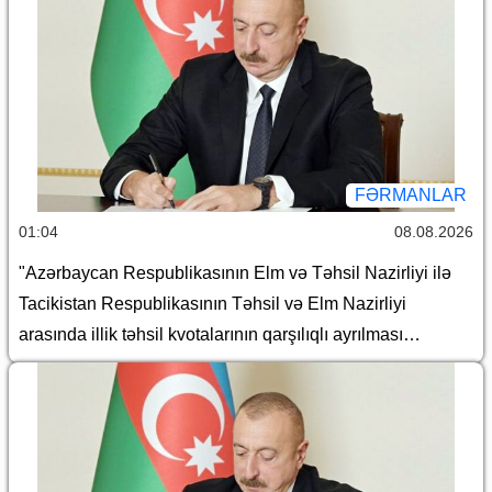
haqqında
FƏRMANLAR
01:04
08.08.2026
"Azərbaycan Respublikasının Elm və Təhsil Nazirliyi ilə
Tacikistan Respublikasının Təhsil və Elm Nazirliyi
arasında illik təhsil kvotalarının qarşılıqlı ayrılması
haqqında Saziş"in təsdiq edilməsi barədə